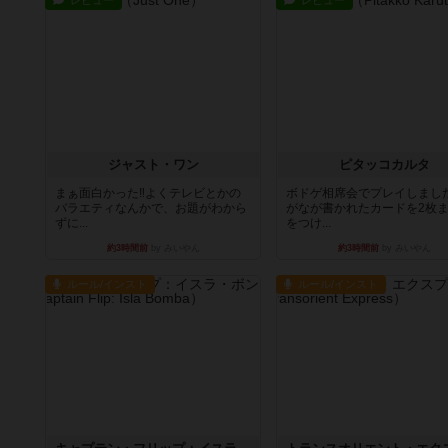
レビュー
レビュー
ジャスト・ワン
ピタッコカルタ
まぁ面白かった‼️よくテレビとかの
ボドゲ相席会でプレイしまし
バラエティなんかで、お題がわから
がなが書かれたカードを2枚
ずに...
をつけ...
約3時間前
by みいやん
約3時間前
by みいやん
ルール/インスト
ルール/インスト