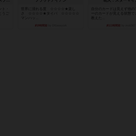
トランスオリエント・エクスプレス
フラットアイアン
花火：スターマイ
ント・
世界に浸れる度 ☆☆☆☆★楽し
自分のカードは見えず他の
とうご
さ ☆☆☆☆★タイパ ☆☆☆☆☆
ーのカードが見える状態で
マンハッ...
教えた...
約9時間前
by DKnewyork
約11時間前
by mob567