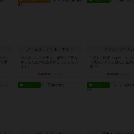
ルール/インスト
レビュー
ノームズ・アット・ナイト
フラットアイア
たひら
ベネボレンス女王は、忠実な臣民を
1~2人に限定された、エン
まで手
称えるための祝宴を開こうとしてい
ド系のシステム選んだ企業
ます。...
街で...
約4時間前
by jurong
約5時間前
by あくり
レビュー
レビュー