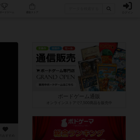
ログイン
カフェ/店舗
人気ボードゲーム
通販ストア
ボードゲーム通販
オンラインストアで7,500商品を販売中
のおすすめ