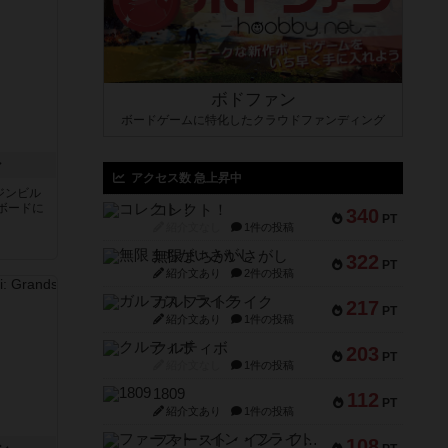
ボドファン
ボードゲームに特化したクラウドファンディング
ン
アクセス数 急上昇中
ジンビル
ボードに
コレクト！
340
PT
紹介文なし
1件の投稿
無限まちがいさがし
322
PT
紹介文あり
2件の投稿
ガルフストライク
217
PT
紹介文あり
1件の投稿
クルティボ
203
PT
紹介文なし
1件の投稿
1809
112
PT
紹介文あり
1件の投稿
ファースト・イン・フライト
108