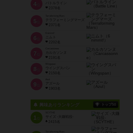
4
バトルライン
位
2378名
Terraforming Mars
5
テラフォーミングマーズ
位
2371名
6 nimmt!
6
ニムト
位
2202名
Carcassonne
7
カルカソンヌ
位
2191名
Wingspan
8
ウイングスパン
位
2150名
Azul
9
アズール
位
1903名
興味ありランキング
トップ50
SCYTHE
1
サイズ -大鎌戦役-
位
2415名
Terraforming Mars