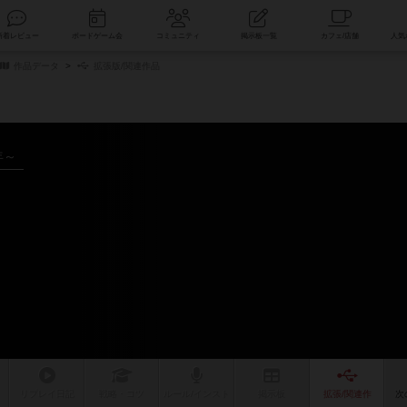
索
新着レビュー
ボードゲーム会
コミュニティ
掲示板一覧
作品データ
拡張版/関連作品
年～
リプレイ
日記
戦略
・コツ
ルール
/インスト
掲示板
拡張/関連
作
次