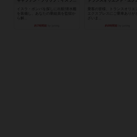
キャプテン・フリップ：イスラ・ボンバ
イスラ・ボンバを探しに出航!潜水艦
乗客の皆様、トランスオリエ
を装備し、あなたの乗組員を監獄か
エクスプレスにご乗車ありが
ら解...
ざいま...
約7時間前
by jurong
約8時間前
by jurong