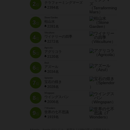
2
テラフォーミングマーズ
位
2394名
Stone Garden
3
枯山水
位
2281名
Viticulture
4
ワイナリーの四季
位
2272名
Agricola
5
アグリコラ
位
2120名
Azul
6
アズール
位
2034名
Splendor
7
宝石の煌き
位
2028名
Wingspan
8
ウイングスパン
位
2006名
7 Wonders
9
世界の七不思議
位
1919名
※Apple、Apple のロゴ は、米国および他の国々で登録された