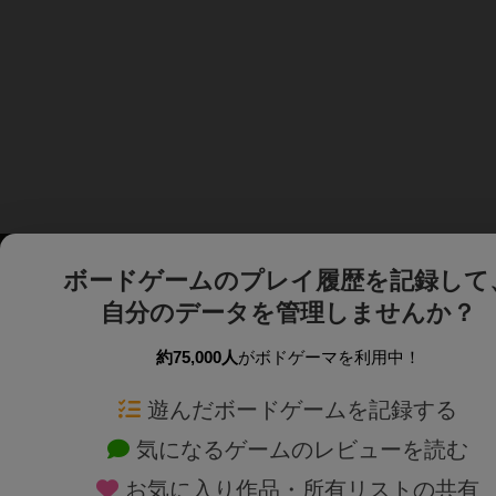
ボードゲームのプレイ履歴を記録して
自分のデータを管理しませんか？
約75,000人
がボドゲーマを利用中！
ボドゲーマTOP
ボードゲーム通販
遊んだボードゲームを記録する
気になるゲームのレビューを読む
ボードゲームを検索する
新作・再入荷情報
お気に入り作品・所有リストの共有
ボードゲームの新着レビュー
定番ボードゲームの通販