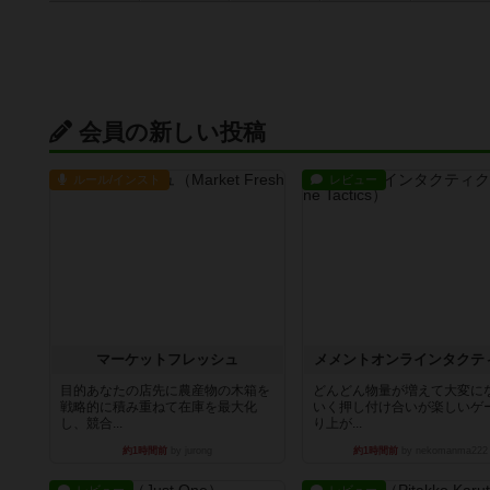
会員の新しい投稿
ルール/インスト
レビュー
マーケットフレッシュ
メメントオンラインタクテ
目的あなたの店先に農産物の木箱を
どんどん物量が増えて大変に
戦略的に積み重ねて在庫を最大化
いく押し付け合いが楽しいゲ
し、競合...
り上が...
約1時間前
by jurong
約1時間前
by nekomanma222