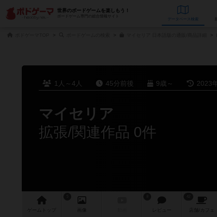
世界のボードゲームを楽しもう！
ボードゲーム専門の総合情報サイト
データベース
検
ボドゲーマTOP
ボードゲームの検索
マイセリア 日本語版の通販/商品詳細
1人～4人
45分前後
9歳～
2023
マイセリア
拡張/関連作品 0件
5
8
42
ゲーム
トップ
画像
動画
レビュー
店舗/
カフェ