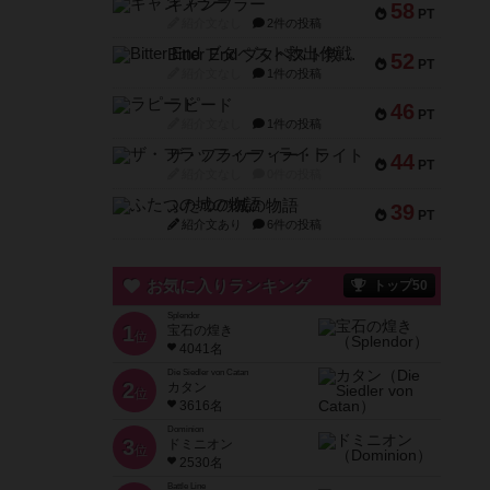
ギャンブラー
58
PT
紹介文なし
2件の投稿
Bitter End ブタペスト救出作戦
52
PT
紹介文なし
1件の投稿
ラピード
46
PT
紹介文なし
1件の投稿
ザ・フラッフィー・ライト
44
PT
紹介文なし
0件の投稿
ふたつの城の物語
39
PT
紹介文あり
6件の投稿
お気に入りランキング
トップ50
Splendor
1
宝石の煌き
位
4041名
Die Siedler von Catan
2
カタン
位
3616名
Dominion
3
ドミニオン
位
2530名
Battle Line