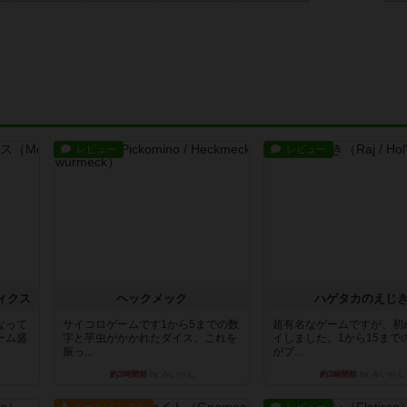
レビュー
レビュー
ィクス
ヘックメック
ハゲタカのえじ
なって
サイコロゲームです1から5までの数
超有名なゲームですが、初
ーム盛
字と芋虫がかかれたダイス。これを
イしました。1から15まで
振っ...
がプ...
約3時間前
by みいやん
約3時間前
by みいやん