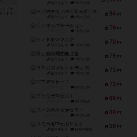
ン
PT
紹介文あり
3件の投稿
プレイヤ
モズビ－ズ・レイダ－ズ
94
カードを
PT
紹介文あり
1件の投稿
テンプテーション
79
PT
紹介文なし
2件の投稿
インドネシア
78
PT
紹介文あり
2件の投稿
宵と暁の呪文書
75
PT
紹介文あり
8件の投稿
リスボン・トラム 28
73
PT
紹介文あり
9件の投稿
アマナイト
73
PT
紹介文なし
1件の投稿
ブラヴェスト
66
PT
紹介文なし
1件の投稿
スペクタキュラー
60
PT
紹介文なし
1件の投稿
スモールワールド
59
PT
紹介文あり
13件の投稿