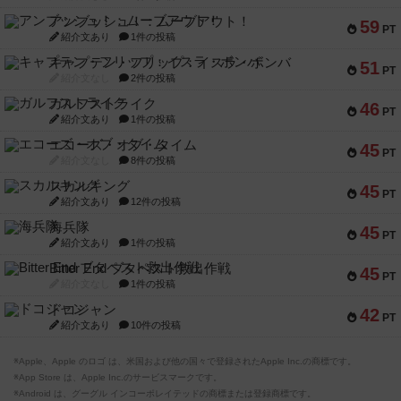
アンブッシュ！：ムーブアウト！
59
PT
紹介文あり
1件の投稿
キャプテン・フリップ：イスラ・ボンバ
51
PT
紹介文なし
2件の投稿
ガルフストライク
46
PT
紹介文あり
1件の投稿
エコーズ・オブ・タイム
45
PT
紹介文なし
8件の投稿
スカルキング
45
PT
紹介文あり
12件の投稿
海兵隊
45
PT
紹介文あり
1件の投稿
Bitter End ブタペスト救出作戦
45
PT
紹介文なし
1件の投稿
ドコジャン
42
PT
紹介文あり
10件の投稿
※Apple、Apple のロゴ は、米国および他の国々で登録されたApple Inc.の商標です。
※App Store は、Apple Inc.のサービスマークです。
※Android は、グーグル インコーポレイテッドの商標または登録商標です。