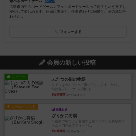
遊べるボードゲーム
658個
広島市内初のボードゲームカフェ！ボードゲームって何？という方でも
安心して楽しめます。休日に友達と、仕事終わりに同僚と。その場に合
わせた...
フォローする
会員の新しい投稿
レビュー
ふたつの街の物語
タイルを4×4で並べて街づくりします。ただし、
街は各プレイヤーの間にあ...
約2時間前
by ジェイとと
ルール/インスト
画像付き
ざりかに将棋
３種類の駒だけが登場する超シンプルな将棋系ゲ
ーム入門作品です♪(＾＾)...
約2時間前
by あんちっく