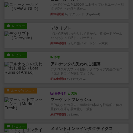
ボードゲームを1,000個以上持っているユーザー視
点で良かった点と悪か...
約9時間前
by オグランド（Oguland）
レビュー
デクリプト
プレイ感がしっかりしてるから、超ボードゲーム
やったなって感じ。パーティ...
約10時間前
by ヒロ(新！ボードゲーム家族)
レビュー
充実
アルナックの失われし遺跡
アナログ対人プレイ数回。クニツィア先生の名作
「エルドラドを探して」にあ...
約12時間前
by おーちゃん
ルール/インスト
画像付き
充実
マーケットフレッシュ
目的あなたの店先に農産物の木箱を戦略的に積み
重ねて在庫を最大化し、競合...
約17時間前
by jurong
レビュー
メメントオンラインタクティクス