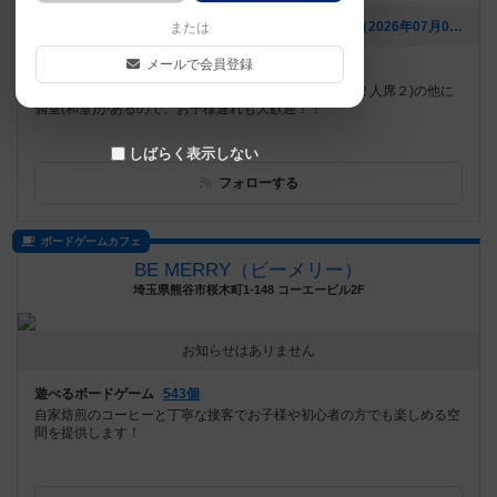
[NEW] ご予約でのご利用をおすすめするボードゲーム（2026年07月04日 11時59分）
または
メールで会員登録
遊べるボードゲーム
597個
岩手県奥州市水沢 4号線沿い テーブル席(４人席４・２人席２)の他に
個室(和室)があるので、お子様連れも大歓迎！！
しばらく表示しない
フォローする
ボードゲームカフェ
BE MERRY（ビーメリー）
埼玉県熊谷市桜木町1-148 コーエービル2F
お知らせはありません
遊べるボードゲーム
543個
自家焙煎のコーヒーと丁寧な接客でお子様や初心者の方でも楽しめる空
間を提供します！