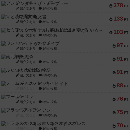
アンダー・ザ・テーブラー
378
PT
紹介文あり
1件の投稿
宵と暁の呪文書
133
PT
紹介文あり
8件の投稿
セミファイナル ～お前はまだ生きている～
103
PT
紹介文あり
1件の投稿
ワン・トゥ・ファイブ
97
PT
紹介文あり
1件の投稿
南北戦争
91
PT
紹介文あり
1件の投稿
ふたつの城の物語
91
PT
紹介文あり
6件の投稿
ノームズ・アット・ナイト
88
PT
紹介文なし
1件の投稿
マーリン
76
PT
紹介文あり
6件の投稿
フラットアイアン
75
PT
紹介文なし
2件の投稿
トランスオリエント・エクスプレス
70
PT
紹介文なし
1件の投稿