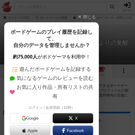
ログイン
閉じる
ボドゲーマTOP
ボードゲームの検索
モンスターズvsヒーローズ～深淵よりの覚
ボードゲームのプレイ履歴を記録し
て、
モンスターズvsヒーローズ：深淵よりの覚醒
自分のデータを管理しませんか？
10店のカフェ/スペースが提供中
約75,000人
がボドゲーマを利用中！
遊んだボードゲームを記録する
1
1
3
10
トップ
画像
動画
レビュー
カフェ
気になるゲームのレビューを読む
モンスターズvsヒーローズ：深淵よりの覚醒で遊ぶことができるボードゲー
お気に入り作品・所有リストの共
ムカフェ・プレイスペースが10店登録されています。公開プロフィールの都
道府県が設定されたアカウントでログインすると、同じ都道府県内の店舗に
有
絞り込むボタンが表示されます。
ログイン / 会員登録（10秒）
ボードゲームカフェ
Google
X
ボードゲームカフェ hang out
岩手県奥州市水沢花園町１丁目１－１７
Apple
Facebook