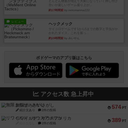
どんどん物量が増えて大変になっていく押し付け
合いが楽しいゲーム盛り上が...
約17時間前
by nekomanma222
レビュー
ヘックメック
サイコロゲームです1から5までの数字と芋虫がか
かれたダイス。これを振っ...
約19時間前
by みいやん
ボドゲーマのアプリ版はこちら
アクセス数 急上昇中
無限まちがいさがし
574
PT
紹介文あり
2件の投稿
リワイルド：サウスアメリカ
389
PT
紹介文なし
2件の投稿