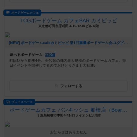
ボードゲームカフェ
TCGボードゲーム カフェBAR カミピッピ
東京都町田市原町田 4-15-12JKビル４階
[NEW] ボードゲームcafeカミピッピ 第1回重量ボードゲーム会.ユグドラサスをやろう！（2022年10月14日 23時07分）
遊べるボードゲーム
330個
町田駅から徒歩4分。全40席の都内最大規模のボードゲームカフェ。毎
日イベントを開催してるのでおひとりさまも大歓迎♪
フォローする
プレイスペース
ボードゲームカフェ バンキッシュ 船橋店（BoardGameCafeVANQUiSH FUNABASHI）
千葉県船橋市本町4-41-29ライオンビル3階
お知らせはありません