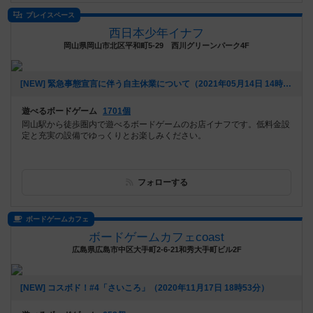
プレイスペース
西日本少年イナフ
岡山県岡山市北区平和町5-29 西川グリーンパーク4F
[NEW] 緊急事態宣言に伴う自主休業について（2021年05月14日 14時23分）
遊べるボードゲーム
1701個
岡山駅から徒歩圏内で遊べるボードゲームのお店イナフです。低料金設
定と充実の設備でゆっくりとお楽しみください。
フォローする
ボードゲームカフェ
ボードゲームカフェcoast
広島県広島市中区大手町2-6-21和秀大手町ビル2F
[NEW] コスボド！#4「さいころ」（2020年11月17日 18時53分）