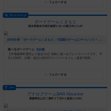
フォローする
プレイスペース
ボードゲームくまもと
熊本県熊本市東区健軍3−50−19菊乃井ビル2F
[NEW] 🎲 「ボードゲームくまもと」で話題のゲームにチャレンジ！ 🚀✨（2024年12月16日 12時53分）
遊べるボードゲーム
994個
【市電健軍町電停より徒歩1分】気軽に遊べるプレイスペースです。 平
日1,500円、日曜・祝日1,800円で☆フリータイム（最長7時間...
フォローする
バー
アナログゲームBAR Absacker
愛媛県松山市二番町２丁目9-2 森恵ビル601