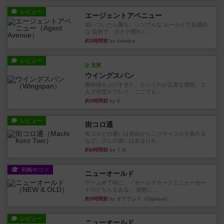
レビュー
エージェントアベニュー
追いついたら勝ち。シンプルな ルールとで直感的
な 目的で、ボドゲ慣れし...
約3時間前
by daisdice
レビュー
充実
ウイングスパン
期待値を上げすぎた、というのが正直な感想。２
人で何度かプレイ。ここでも...
約3時間前
by S
レビュー
街コロ通
街コロとの違いは初めから二つサイコロを振れる
など、少しの違いはあるけれ...
約8時間前
by くみ
戦略やコツ
ニューオールド
ゲーム終了時に、「オールドカードとニューカー
ドのどちらもある」 状態に...
約9時間前
by オグランド（Oguland）
レビュー
ニューオールド