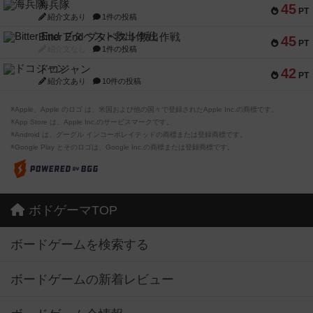
海兵隊
45
PT
紹介文あり
1件の投稿
Bitter End ブタペスト救出作戦
45
PT
紹介文なし
1件の投稿
ドコジャン
42
PT
紹介文あり
10件の投稿
※Apple、Apple のロゴ は、米国および他の国々で登録されたApple Inc.の商標です。
※App Store は、Apple Inc.のサービスマークです。
※Android は、グーグル インコーポレイテッドの商標または登録商標です。
※Google Play とそのロゴは、Google Inc.の商標または登録商標です。
ボドゲーマTOP
ボードゲームを検索する
ボードゲームの新着レビュー