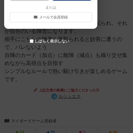
または
正体隠匿系のカードゲームです。
メールで会員登録
最初に探索者側か、邪神側のカードを配られ、それ
が自分のいる陣営になります。
相手にこちらの陣営を気取られると妨害に遭うの
しばらく表示しない
で、バレないよう
自陣のカード（加点）に敵陣（減点）も織り交ぜ集
めながら高得点を目指す
シンプルなルールで熱い駆け引きが楽しめるゲーム
です。
上記文章の執筆にご協力くださった方
ルシュエス
マイボードゲーム登録者
24
31
2
85