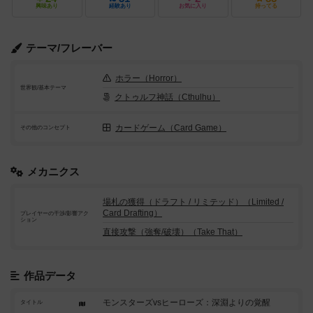
興味あり
経験あり
お気に入り
持ってる
テーマ/フレーバー
ホラー（Horror）
世界観/基本テーマ
クトゥルフ神話（Cthulhu）
カードゲーム（Card Game）
その他のコンセプト
メカニクス
場札の獲得（ドラフト / リミテッド）（Limited /
Card Drafting）
プレイヤーの干渉/影響アク
ション
直接攻撃（強奪/破壊）（Take That）
作品データ
モンスターズvsヒーローズ：深淵よりの覚醒
タイトル