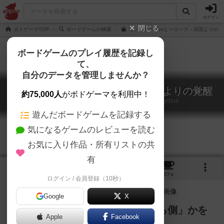
ログイン
閉じる
ボドゲーマTOP
ボードゲームの検索
モンスターズvsヒーローズ～深淵よりの覚
ボードゲームのプレイ履歴を記録し
て、
自分のデータを管理しませんか？
モンスターズvsヒーローズ：深淵よりの覚醒
約75,000人
がボドゲーマを利用中！
Monsters vs. Heroes: Volume 2 – Cthulhu Mythos
遊んだボードゲームを記録する
気になるゲームのレビューを読む
お気に入り作品・所有リストの共
有
1
1
3
10
トップ
画像
動画
レビュー
カフェ
ログイン / 会員登録（10秒）
Google
X
自分の正体を隠し、相手が「どちら側」かを
Apple
Facebook
探る…探索者VS邪神ゲーム