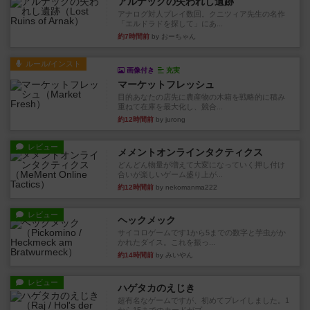
アルナックの失われし遺跡
アナログ対人プレイ数回。クニツィア先生の名作
「エルドラドを探して」にあ...
約7時間前
by おーちゃん
ルール/インスト
画像付き
充実
マーケットフレッシュ
目的あなたの店先に農産物の木箱を戦略的に積み
重ねて在庫を最大化し、競合...
約12時間前
by jurong
レビュー
メメントオンラインタクティクス
どんどん物量が増えて大変になっていく押し付け
合いが楽しいゲーム盛り上が...
約12時間前
by nekomanma222
レビュー
ヘックメック
サイコロゲームです1から5までの数字と芋虫がか
かれたダイス。これを振っ...
約14時間前
by みいやん
レビュー
ハゲタカのえじき
超有名なゲームですが、初めてプレイしました。1