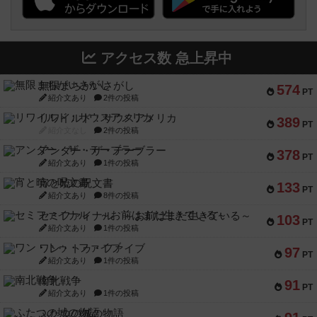
アクセス数 急上昇中
無限まちがいさがし
574
PT
紹介文あり
2件の投稿
リワイルド：サウスアメリカ
389
PT
紹介文なし
2件の投稿
アンダー・ザ・テーブラー
378
PT
紹介文あり
1件の投稿
宵と暁の呪文書
133
PT
紹介文あり
8件の投稿
セミファイナル ～お前はまだ生きている～
103
PT
紹介文あり
1件の投稿
ワン・トゥ・ファイブ
97
PT
紹介文あり
1件の投稿
南北戦争
91
PT
紹介文あり
1件の投稿
ふたつの城の物語