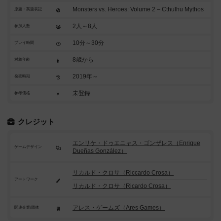
Monsters vs. Heroes: Volume 2 – Cthulhu Mythos
原題・英題表記
2人～8人
参加人数
10分～30分
プレイ時間
8歳から
対象年齢
2019年～
発売時期
未登録
参考価格
クレジット
エンリケ・ドゥエニャス・ゴンザレス（Enrique
ゲームデザイン
Dueñas González）
リカルド・クロサ（Riccardo Crosa）
アートワーク
リカルド・クロサ（Ricardo Crosa）
アレス・ゲームズ（Ares Games）
関連企業/団体