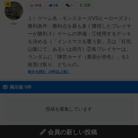
神
94名
0名
0
充実
１）ゲーム名：モンスターズVSヒーローズ２）
Hide
勝利条件：勝利点を最も多く獲得したプレイヤ
ーが勝利３）ゲームの準備：①使用するデッキ
を決める（「インスマスを覆う影」又は「狂気
山脈にて」あるいは両方）②各プレイヤーは、
ランダムに「陣営カード（裏面が赤色）」を1
枚受け取り、どちらの...
続きを読む（4年以上前）
掲示板 0件
投稿を募集しています
会員の新しい投稿