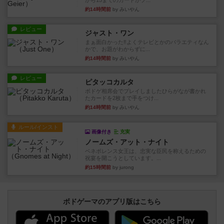
から15までのカードがプ...
約14時間前
by みいやん
レビュー
ジャスト・ワン
まぁ面白かった‼️よくテレビとかのバラエティなん
かで、お題がわからずに...
約14時間前
by みいやん
レビュー
ピタッコカルタ
ボドゲ相席会でプレイしましたひらがなが書かれ
たカードを2枚まで手をつけ...
約14時間前
by みいやん
ルール/インスト
画像付き
充実
ノームズ・アット・ナイト
ベネボレンス女王は、忠実な臣民を称えるための
祝宴を開こうとしています。...
約15時間前
by jurong
ボドゲーマのアプリ版はこちら