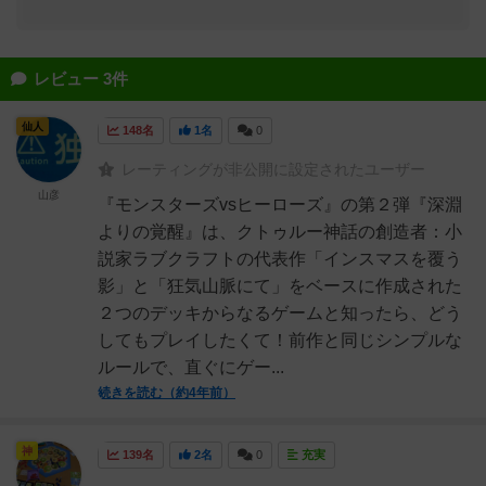
レビュー 3件
仙人
148名
1名
0
レーティングが非公開に設定されたユーザー
山彦
『モンスターズvsヒーローズ』の第２弾『深淵
よりの覚醒』は、クトゥルー神話の創造者：小
説家ラブクラフトの代表作「インスマスを覆う
影」と「狂気山脈にて」をベースに作成された
２つのデッキからなるゲームと知ったら、どう
してもプレイしたくて！前作と同じシンプルな
ルールで、直ぐにゲー...
続きを読む（約4年前）
神
139名
2名
0
充実