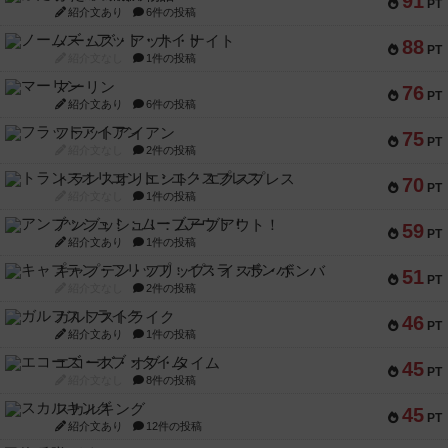
91
PT
紹介文あり
6件の投稿
ノームズ・アット・ナイト
88
PT
紹介文なし
1件の投稿
マーリン
76
PT
紹介文あり
6件の投稿
フラットアイアン
75
PT
紹介文なし
2件の投稿
トランスオリエント・エクスプレス
70
PT
紹介文なし
1件の投稿
アンブッシュ！：ムーブアウト！
59
PT
紹介文あり
1件の投稿
キャプテン・フリップ：イスラ・ボンバ
51
PT
紹介文なし
2件の投稿
ガルフストライク
46
PT
紹介文あり
1件の投稿
エコーズ・オブ・タイム
45
PT
紹介文なし
8件の投稿
スカルキング
45
PT
紹介文あり
12件の投稿