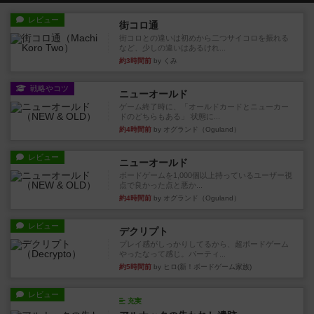
レビュー
街コロ通
街コロとの違いは初めから二つサイコロを振れる
など、少しの違いはあるけれ...
約3時間前
by くみ
戦略やコツ
ニューオールド
ゲーム終了時に、「オールドカードとニューカー
ドのどちらもある」 状態に...
約4時間前
by オグランド（Oguland）
レビュー
ニューオールド
ボードゲームを1,000個以上持っているユーザー視
点で良かった点と悪か...
約4時間前
by オグランド（Oguland）
レビュー
デクリプト
プレイ感がしっかりしてるから、超ボードゲーム
やったなって感じ。パーティ...
約5時間前
by ヒロ(新！ボードゲーム家族)
レビュー
充実