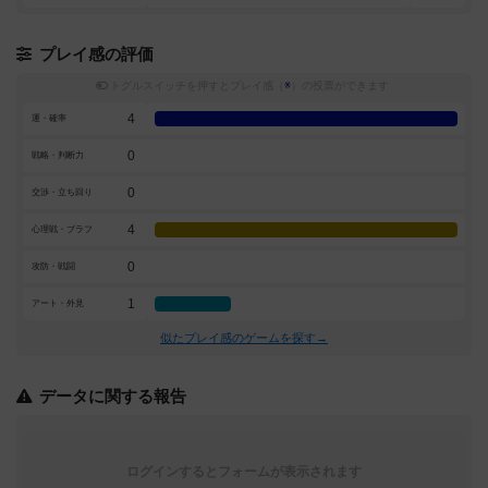
プレイ感の評価
トグルスイッチを押すとプレイ感（
※
）の投票ができます
4
運・確率
0
戦略・判断力
0
交渉・立ち回り
4
心理戦・ブラフ
0
攻防・戦闘
1
アート・外見
似たプレイ感のゲームを探す→
データに関する報告
ログインするとフォームが表示されます