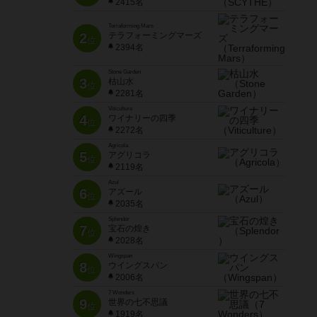
2415名
Terraforming Mars
2
テラフォーミングマーズ
位
2394名
Stone Garden
3
枯山水
位
2281名
Viticulture
4
ワイナリーの四季
位
2272名
Agricola
5
アグリコラ
位
2119名
Azul
6
アズール
位
2035名
Splendor
7
宝石の煌き
位
2028名
Wingspan
8
ウイングスパン
位
2006名
7 Wonders
9
世界の七不思議
位
1919名