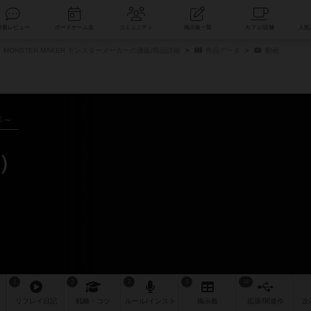
索
新着レビュー
ボードゲーム会
コミュニティ
掲示板一覧
MONSTER MAKER モンスターメーカーの通販/商品詳細
作品データ
動画
年～
）
1
2
2
1
14
リプレイ
日記
戦略
・コツ
ルール
/インスト
掲示板
拡張/関連
作
次