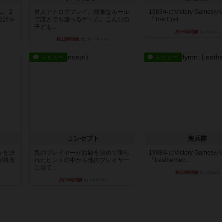
ム。2
対人アナログプレイ。簡単なルール
1983年にVictory Game
合計を
で誰とでも遊べるゲーム。こんなの
『The Civil ...
子ども...
約16時間前
by Chaco
約12時間前
by おーちゃん
レビュー
レビュー
コンセプト
海兵隊
かを決
親のプレイヤーがお題を決めて限ら
1988年にVictory Game
が得点
れたヒントの中から他のプレイヤー
『Leathernec...
に当て...
約18時間前
by Chaco
約18時間前
by mob567