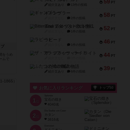
59
PT
紹介文あり
13件の投稿
ギャンブラー
58
PT
紹介文なし
2件の投稿
Bitter End ブタペスト救出作戦
52
PT
紹介文なし
1件の投稿
ラピード
46
PT
紹介文なし
1件の投稿
イブ
ザ・フラッフィー・ライト
44
間をうめ
PT
紹介文なし
0件の投稿
ームで
ふたつの城の物語
39
PT
紹介文あり
6件の投稿
お気に入りランキング
トップ50
Splendor
1
宝石の煌き
位
4040名
Die Siedler von Catan
2
カタン
位
3616名
Dominion
ドミニオン