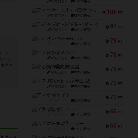
紹介文あり
1件の投稿
ファースト・イン・フライト
108
PT
紹介文あり
3件の投稿
モズビ－ズ・レイダ－ズ
94
PT
紹介文あり
1件の投稿
テンプテーション
79
PT
紹介文なし
2件の投稿
インドネシア
カード、
78
PT
紹介文あり
2件の投稿
でどな
 本当の
宵と暁の呪文書
75
PT
紹介文あり
8件の投稿
リスボン・トラム 28
73
PT
紹介文あり
9件の投稿
アマナイト
73
PT
紹介文なし
1件の投稿
ブラヴェスト
66
PT
紹介文なし
1件の投稿
スペクタキュラー
60
PT
紹介文なし
1件の投稿
スモールワールド