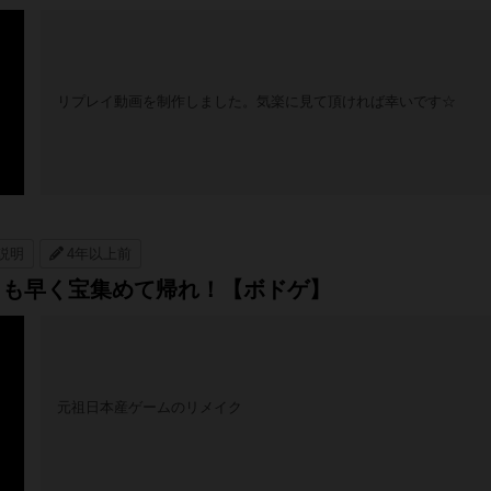
リプレイ動画を制作しました。気楽に見て頂ければ幸いです☆
説明
4年以上前
りも早く宝集めて帰れ！【ボドゲ】
元祖日本産ゲームのリメイク