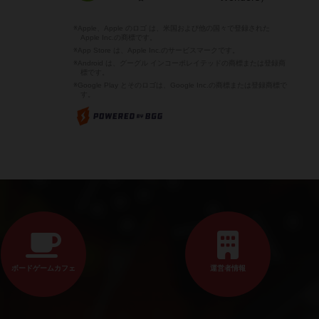
※Apple、Apple のロゴ は、米国および他の国々で登録された
Apple Inc.の商標です。
※App Store は、Apple Inc.のサービスマークです。
※Android は、グーグル インコーポレイテッドの商標または登録商
標です。
※Google Play とそのロゴは、Google Inc.の商標または登録商標で
す。
ボードゲームカフェ
運営者情報