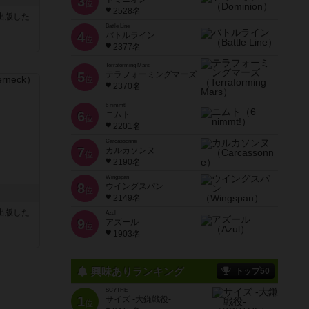
3
位
2528名
sが出版した
Battle Line
4
バトルライン
位
2377名
Terraforming Mars
5
テラフォーミングマーズ
位
2370名
6 nimmt!
6
ニムト
位
2201名
Carcassonne
7
カルカソンヌ
位
2190名
Wingspan
8
ウイングスパン
位
2149名
sが出版した
Azul
9
アズール
位
1903名
興味ありランキング
トップ50
SCYTHE
1
サイズ -大鎌戦役-
位