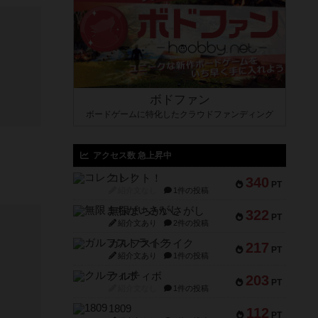
ボドファン
ボードゲームに特化したクラウドファンディング
アクセス数 急上昇中
コレクト！
340
PT
紹介文なし
1件の投稿
無限まちがいさがし
322
PT
紹介文あり
2件の投稿
ガルフストライク
217
PT
紹介文あり
1件の投稿
クルティボ
203
PT
紹介文なし
1件の投稿
1809
112
PT