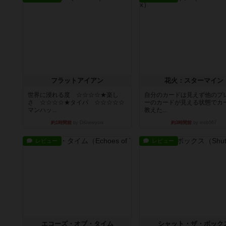
フラットアイアン
花火：スターマイン
世界に浸れる度 ☆☆☆☆★楽し
自分のカードは見えず他のプ
さ ☆☆☆☆★タイパ ☆☆☆☆☆
ーのカードが見える状態でカ
マンハッ...
教えた...
約1時間前
by DKnewyork
約3時間前
by mob567
レビュー
レビュー
エコーズ・オブ・タイム
シャット・ザ・ボック