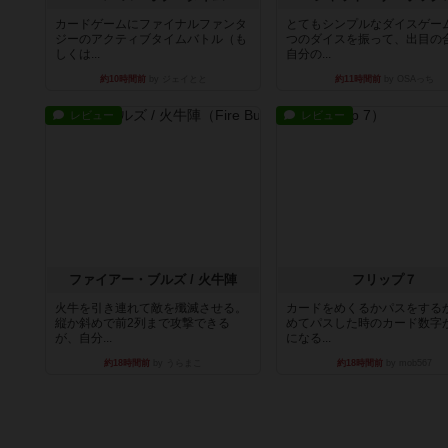
カードゲームにファイナルファンタ
とてもシンプルなダイスゲー
ジーのアクティブタイムバトル（も
つのダイスを振って、出目の
しくは...
自分の...
約10時間前
by ジェイとと
約11時間前
by OSAっち
レビュー
レビュー
ファイアー・ブルズ / 火牛陣
フリップ７
火牛を引き連れて敵を殲滅させる。
カードをめくるかパスをする
縦か斜めで前2列まで攻撃できる
めてパスした時のカード数字
が、自分...
になる...
約18時間前
by うらまこ
約18時間前
by mob567