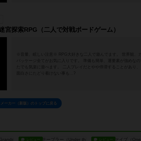
前
】迷宮探索RPG（二人で対戦ボードゲーム）
※音量、眩しい注意※ RPG大好きな二人で遊んでます。 世界観、
パッケージ全てがお気に入りです。 準備も簡単、運要素が強めなの
たでも気楽に遊べます。 二人プレイだとやや停滞することがあり、
面白さにたどり着けない事も...?
ーメーカー（新版）のトップに戻る
レビュー
レビュー