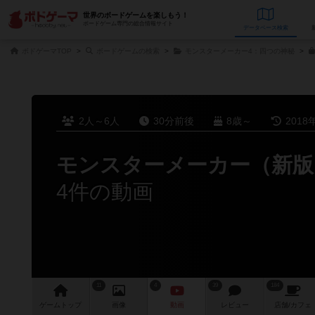
世界のボードゲームを楽しもう！
ボードゲーム専門の総合情報サイト
データベース
検
ボドゲーマTOP
ボードゲームの検索
モンスターメーカー4：四つの神秘
2人～6人
30分前後
8歳～
2018
モンスターメーカー（新版
4件の動画
11
4
39
184
ゲーム
トップ
画像
動画
レビュー
店舗/
カフェ