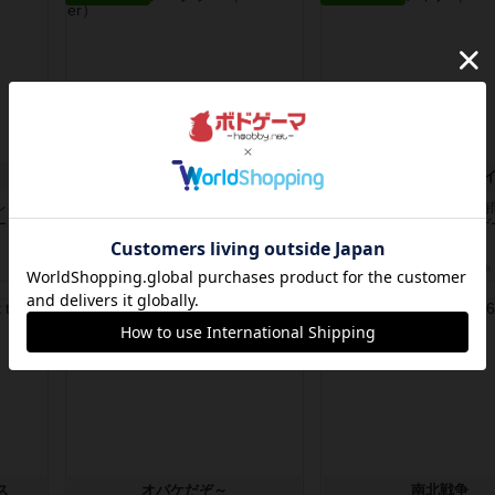
アンダー・ザ・テーブラー
ワン・トゥ・ファ
レイヤ
笑えるバカゲームを集めているライ
とにかくお手軽にすき間時
ードを
トゲーマーとしてのレビューです。
るゲームとして重宝するゲ
正体隠...
す。いわ...
約5時間前
by toyota
約7時間前
by nabekoh
レビュー
レビュー
ス
オバケだぞ～
南北戦争