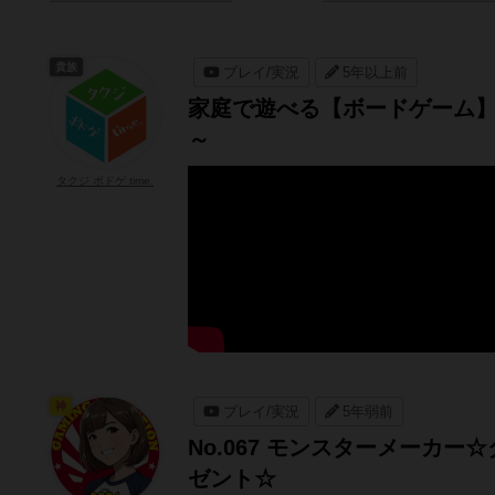
貴族
プレイ/実況
5年以上前
家庭で遊べる【ボードゲーム
～
タクジ ボドゲ time.
神
プレイ/実況
5年弱前
No.067 モンスターメーカ
ゼント☆