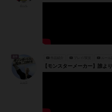
のっち
皇帝
作品紹介
プレイ/実況
ルール
【モンスターメーカー】誰よ
ショウ