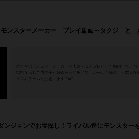
】モンスターメーカー プレイ動画～タクジ と 
ボドゲのモンスターメーカーを夫婦で２人プレイした動画です。カ
絵柄からして男の子が好きそうな感じで、ルールも簡単。日本人が
イプのゲームだと思います(*'ω'*)
ー☆ダンジョンでお宝探し！ライバル達にモンスター