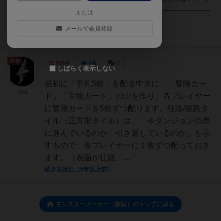
レンジしてみてください！ーーーーーーーーー
または
ーーーーーーーーー...
メールで会員登録
続きを読む（5年以上前）
勇者
516名
0名
0
しばらく表示しない
最初に「手札5枚」を配る中央に、「冒険カー
Milte
ド」「宝物カード」の山を作り、各プレイヤー
に冒険カードを5枚ずつ配ります。往路/復路タ
イル（正方形タイル）は、「今ダンジョンの奥
に進んでいるのか、引き返しているのか」を示
すもので、各プレイヤーに１枚ずつ配っておき
ます。（表面が往路、...
続きを読む（5年以上前）
モンスターメーカー（新版）のトップに戻る