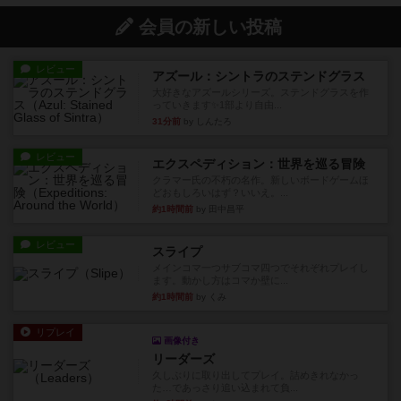
会員の新しい投稿
レビュー
アズール：シントラのステンドグラス
大好きなアズールシリーズ。ステンドグラスを作
っていきます✨1部より自由...
31分前
by しんたろ
レビュー
エクスペディション：世界を巡る冒険
クラマー氏の不朽の名作。新しいボードゲームほ
どおもしろいはず？いいえ。...
約1時間前
by 田中昌平
レビュー
スライプ
メインコマ一つサブコマ四つでそれぞれプレイし
ます。動かし方はコマか壁に...
約1時間前
by くみ
リプレイ
画像付き
リーダーズ
久しぶりに取り出してプレイ。詰めきれなかっ
た…であっさり追い込まれて負...