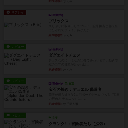
約2時間前
by くみ
リプレイ
画像付き
ブリックス
久しぶりに取り出してプレイ。記号担当と色担当
に分かれてプレイ。あかんか...
約2時間前
by くみ
レビュー
画像付き
ダグエイトチェス
チェスなのに、ほんの10分で終わります。動きで
敵のコマの種類が分かれば...
約2時間前
by くみ
レビュー
画像付き
充実
宝石の煌き：デュエル 偽造者
筆者が最も好きな2人用ボードゲームである『宝石
の煌めき デュエル』に、...
約3時間前
by 手動人形
レビュー
充実
クランク! ：冒険者たち（拡張）