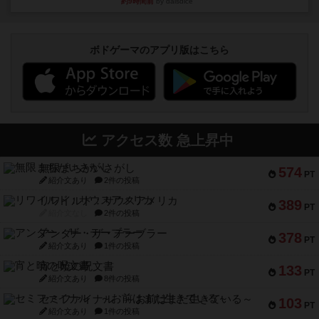
約9時間前
by daisdice
ボドゲーマのアプリ版はこちら
アクセス数 急上昇中
無限まちがいさがし
574
PT
紹介文あり
2件の投稿
リワイルド：サウスアメリカ
389
PT
紹介文なし
2件の投稿
アンダー・ザ・テーブラー
378
PT
紹介文あり
1件の投稿
宵と暁の呪文書
133
PT
紹介文あり
8件の投稿
セミファイナル ～お前はまだ生きている～
103
PT
紹介文あり
1件の投稿