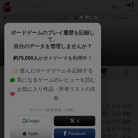
ログイン
閉じる
ボドゲーマTOP
ボードゲームの検索
モンスターメーカー4：四つの神秘
ボードゲームのプレイ履歴を記録し
て、
モンスターメーカー（新版）
自分のデータを管理しませんか？
2件のルール/インスト
約75,000人
がボドゲーマを利用中！
遊んだボードゲームを記録する
11
4
39
185
トップ
画像
動画
レビュー
カフェ
気になるゲームのレビューを読む
お気に入り作品・所有リストの共
仙人
459名
2名
0
充実
有
ソロプレイシナリオを考えてみましたサイコロ
ログイン / 会員登録（10秒）
まつさと
を使用せず、冒険カードのみを使用したお手軽
Google
X
で、ちょっとした合間に遊べるルールです高得
点を目指してみてください。私はいまだ７０点
Apple
Facebook
（210m＋モンスター7体）お持ちの方は、チャ