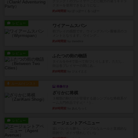
クランク！のプレイヤーごとに能力の違うキャラ
クターを使用できるようにな...
約4時間前
by ぽっぽーくるっぽー
レビュー
ワイアームスパン
初プレイの感想です。ウイングスパン履修済のコ
メントとなります。ウイング...
約4時間前
by daisdice
レビュー
ふたつの街の物語
タイルを4×4で並べて街づくりします。ただし、
街は各プレイヤーの間にあ...
約8時間前
by ジェイとと
ルール/インスト
画像付き
ざりかに将棋
３種類の駒だけが登場する超シンプルな将棋系ゲ
ーム入門作品です♪(＾＾)...
約8時間前
by あんちっく
レビュー
エージェントアベニュー
追いついたら勝ち。シンプルなルールと直感的な
目的で、ボドゲ慣れしていな...