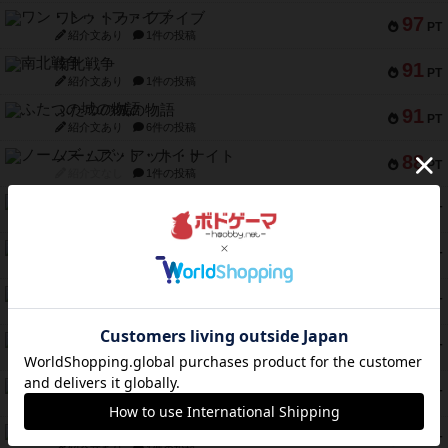
ワン・トゥ・ファイブ
97
PT
紹介文あり
1件の投稿
南北戦争
91
PT
紹介文あり
1件の投稿
ふたつの城の物語
91
PT
紹介文あり
6件の投稿
ノームズ・アット・ナイト
88
PT
紹介文なし
1件の投稿
マーリン
76
PT
紹介文あり
6件の投稿
フラットアイアン
75
PT
紹介文なし
2件の投稿
トランスオリエント・エクスプレス
70
PT
紹介文なし
1件の投稿
アンブッシュ！：ムーブアウト！
59
PT
紹介文あり
1件の投稿
キャプテン・フリップ：イスラ・ボンバ
51
PT
紹介文なし
2件の投稿
ガルフストライク
46
PT