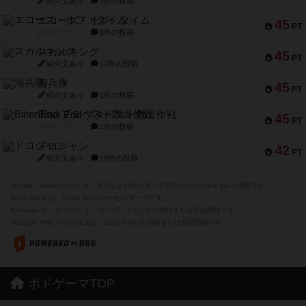
紹介文あり
1件の投稿
エコーズ・オブ・タイム
45
PT
紹介文なし
8件の投稿
スカルキング
45
PT
紹介文あり
12件の投稿
海兵隊
45
PT
紹介文あり
1件の投稿
Bitter End ブタペスト救出作戦
45
PT
紹介文なし
1件の投稿
ドコジャン
42
PT
紹介文あり
10件の投稿
※Apple、Apple のロゴ は、米国および他の国々で登録されたApple Inc.の商標です。
※App Store は、Apple Inc.のサービスマークです。
※Android は、グーグル インコーポレイテッドの商標または登録商標です。
※Google Play とそのロゴは、Google Inc.の商標または登録商標です。
ボドゲーマTOP