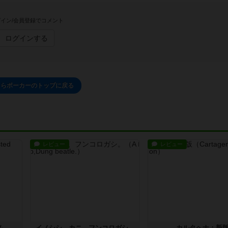
イン/会員登録でコメント
ログインする
ぐらポーカーのトップに戻る
レビュー
レビュー
ム
イノシシ、カニ、フンコロガシ。
カルタヘナ：新