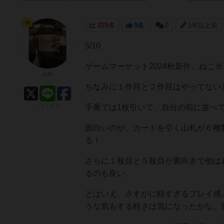
神
225名
0名
0
1年以上前
5/10
ゲームマーケット2024秋新作。ねこ
白州
ちなみに１作目と２作目はやってな
シェアする
手番では1枚引いて、自分の前に並べ
面白いのが、カードを引く山札が６種
る！
さらに１枚目と５枚目が裏向きで他は
るのも良い。
とはいえ、さすがに軽すぎるプレイ感
うな気もする軽さは気になったかな。