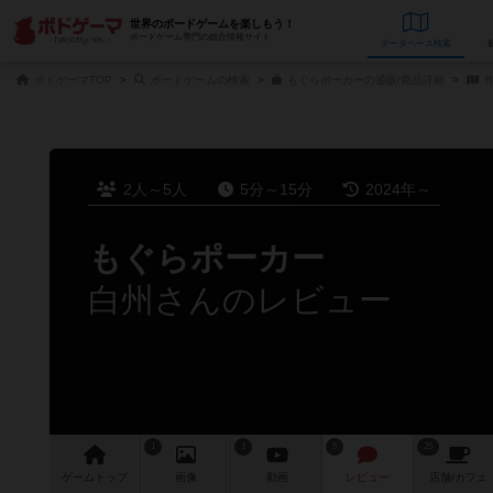
世界のボードゲームを楽しもう！
ボードゲーム専門の総合情報サイト
データベース
検
ボドゲーマTOP
ボードゲームの検索
もぐらポーカーの通販/商品詳細
作
2人～5人
5分～15分
2024年～
もぐらポーカー
白州さんのレビュー
1
1
5
25
ゲーム
トップ
画像
動画
レビュー
店舗/
カフェ