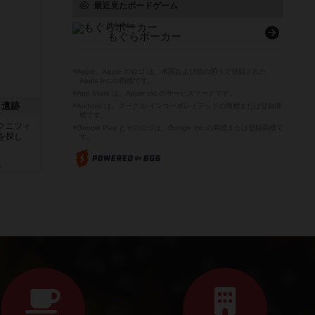
最近見たボードゲーム
Mole Poker
もぐらポーカー
※Apple、Apple のロゴ は、米国および他の国々で登録された
Apple Inc.の商標です。
※App Store は、Apple Inc.のサービスマークです。
し遺跡
※Android は、グーグル インコーポレイテッドの商標または登録商
標です。
クニツィ
※Google Play とそのロゴは、Google Inc.の商標または登録商標で
を探し
す。
ん