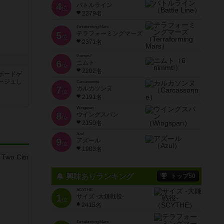
4
バトルライン
位
2379名
Terraforming Mars
5
テラフォーミングマーズ
位
2371名
6 nimmt!
6
ニムト
位
2202名
ルボードゲ
ージュし
Carcassonne
7
カルカソンヌ
位
2191名
Wingspan
8
ウイングスパン
位
2150名
Azul
9
アズール
位
1903名
興味ありランキング
トップ50
SCYTHE
1
サイズ -大鎌戦役-
位
2415名
Terraforming Mars