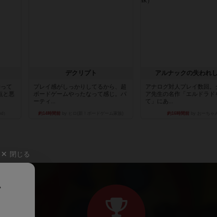
デクリプト
アルナックの失われ
持って
プレイ感がしっかりしてるから、超
アナログ対人プレイ数回。
点と悪
ボードゲームやったなって感じ。パ
ア先生の名作「エルドラド
ーティ...
て」にあ...
nd）
約14時間前
by ヒロ(新！ボードゲーム家族)
約16時間前
by おーちゃ
閉じる
、