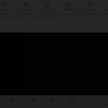
索
新着レビュー
ボードゲーム会
コミュニティ
掲示板一覧
品データ
レビュー
白州さんの投稿
リプレイ
日記
戦略
・コツ
ルール
/インスト
掲示板
拡張/関連
作
次