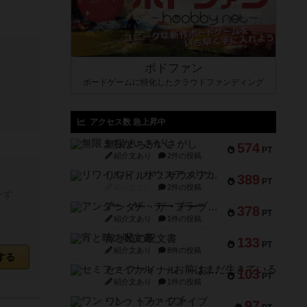
ボドファン
ボードゲームに特化したクラウドファンディング
アクセス数 急上昇中
無限まちがいさがし
574
PT
紹介文あり
2件の投稿
リワイルド：サウスアメリカ
389
PT
紹介文なし
2件の投稿
ーす
アンダー・ザ・テーブラー
378
PT
紹介文あり
1件の投稿
宵と暁の呪文書
133
PT
紹介文あり
8件の投稿
する
セミファイナル ～お前はまだ生きている～
103
PT
紹介文あり
1件の投稿
ワン・トゥ・ファイブ
97