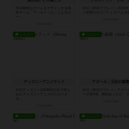
5/10独特なゲームをデザインする海
6/10（BGAでプレイ）2026
外チーム「アッキトッカ」によるカ
ツ年間エキスパートゲーム大賞推
ー...
10日前
の投稿
10日前
の投稿
レビュー
レビュー
ディズニーアニメテッド
アズール：王妃の庭
5/10ディズニー100周年記念で作ら
6/10（BGAでプレイ）アズ
れたディズニーアニメのスタジオ
ーズ第4弾。興味あったが、プレ
を...
17日前
の投稿
17日前
の投稿
レビュー
レビュー