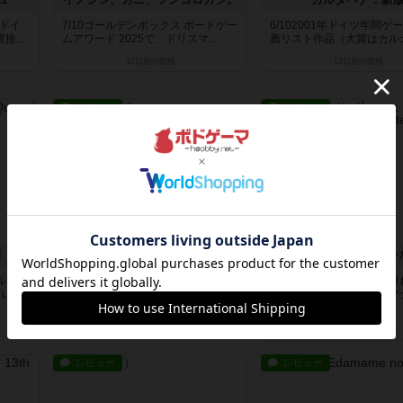
年ドイ
7/10ゴールデンボックス ボードゲー
6/102001年ドイツ年間ゲ
...
ムアワード 2025で、ドリスマ...
薦リスト作品（大賞はカルカソ
12日前
の投稿
12日前
の投稿
レビュー
レビュー
園
リバース
ールシリ
7/102026年ドイツ年間エキスパート
6/10タンブリンダイスを
イ...
ゲーム大賞ノミネート作品。登場...
できるようにした感じのア
ゲ...
約1ヶ月前
の投稿
約1ヶ月前
の投稿
レビュー
レビュー