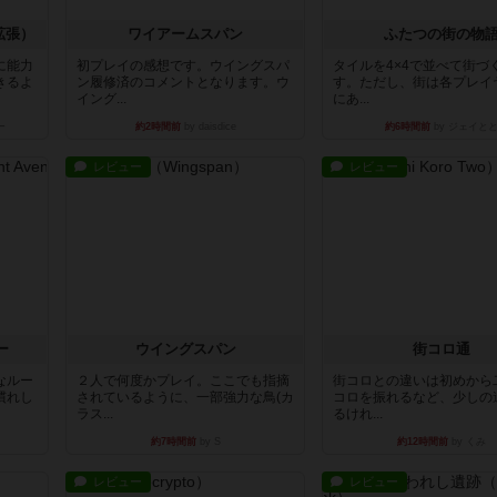
拡張）
ワイアームスパン
ふたつの街の物
に能力
初プレイの感想です。ウイングスパ
タイルを4×4で並べて街づ
きるよ
ン履修済のコメントとなります。ウ
す。ただし、街は各プレイ
イング...
にあ...
ー
約2時間前
by daisdice
約6時間前
by ジェイと
レビュー
レビュー
ー
ウイングスパン
街コロ通
なルー
２人で何度かプレイ。ここでも指摘
街コロとの違いは初めから
慣れし
されているように、一部強力な鳥(カ
コロを振れるなど、少しの
ラス...
るけれ...
約7時間前
by S
約12時間前
by くみ
レビュー
レビュー