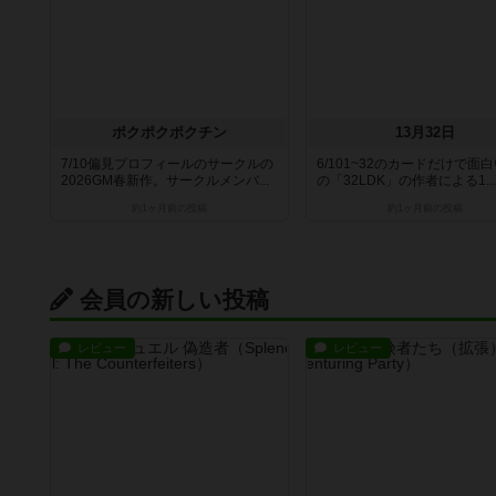
ポクポクポクチン
13月32日
7/10偏見プロフィールのサークルの
6/101~32のカードだけで面
2026GM春新作。サークルメンバ...
の「32LDK」の作者による1...
約1ヶ月前
の投稿
約1ヶ月前
の投稿
会員の新しい投稿
レビュー
レビュー