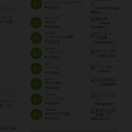
2
テラフォーミングマーズ
位
2395名
語
くりしま
Stone Garden
3
ヤーの間
枯山水
位
2280名
Viticulture
と
4
ワイナリーの四季
位
2273名
Agricola
5
アグリコラ
位
2120名
Azul
6
アズール
位
2034名
Splendor
7
宝石の煌き
位
2030名
Wingspan
8
ウイングスパン
位
二つサイ
2006名
違いはあ
7 Wonders
9
世界の七不思議
位
1920名