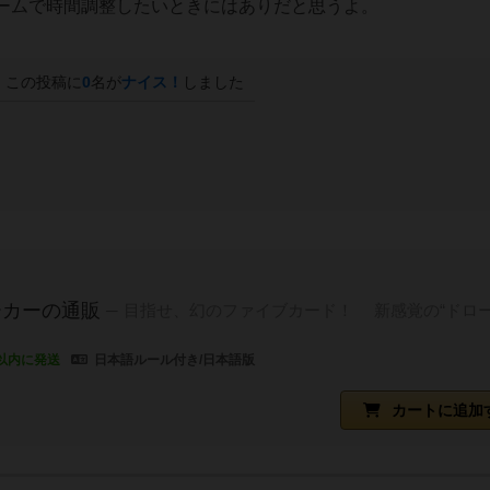
ームで時間調整したいときにはありだと思うよ。
この投稿に
0
名が
ナイス！
しました
ーカーの通販
目指せ、幻のファイブカード！ 新感覚の“ドロ
以内に発送
日本語ルール付き/日本語版
カートに追加