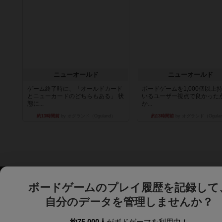
ニューオールド
ニューオールド
ゲーム終了時に、「オールドカード
ボードゲームを1,000個以上
とニューカードのどちらもある」 状
いるユーザー視点で良かった
態に...
か...
約13時間前
by オグランド（Oguland）
約13時間前
by オグランド（Ogula
ボードゲームのプレイ履歴を記録して
自分のデータを管理しませんか？
約75,000人
がボドゲーマを利用中！