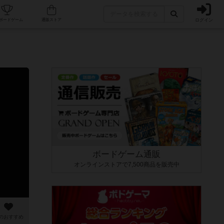
ログイン
カフェ/店舗
人気ボードゲーム
通販ストア
ボードゲーム通販
オンラインストアで7,500商品を販売中
のおすすめ