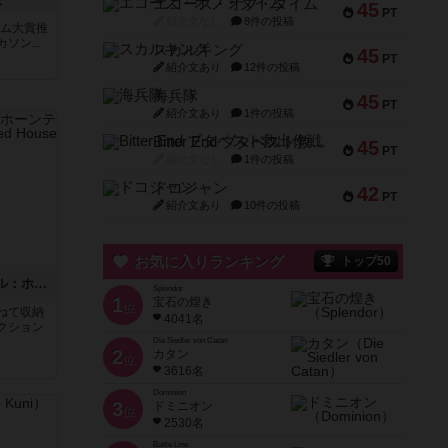
エコーズ・オブ・タイム
45
PT
紹介文なし
8件の投稿
ーム大賞推
ン...
スカルキング
45
PT
紹介文あり
12件の投稿
海兵隊
45
PT
紹介文あり
1件の投稿
Bitter End ブタペスト救出作戦
45
PT
紹介文なし
1件の投稿
ドコジャン
42
PT
紹介文あり
10件の投稿
お気に入りランキング
トップ50
ボックストップピンボール：ホーンテッドハウス
Splendor
1
宝石の煌き
位
重ねて収納
4041名
クション
Die Siedler von Catan
2
カタン
位
3616名
Dominion
3
ドミニオン
位
2530名
Battle Line