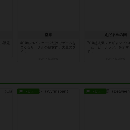
蠱毒
えだまめの国
白い話題
4/10缶のパッケージだけでゲームを
7/10超人気レアギャンブ
つくるサークルの処女作。大量のダ
ーム「ピーナッツ」をオマ
イ...
て...
約2ヶ月前
の投稿
約2ヶ月前
の投稿
レビュー
レビュー