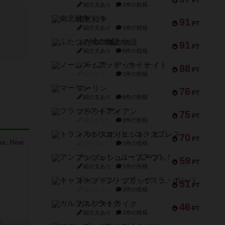
PT
紹介文あり
1件の投稿
南北戦争
91
PT
紹介文あり
1件の投稿
ふたつの城の物語
91
PT
紹介文あり
6件の投稿
ノームズ・アット・ナイト
88
PT
紹介文なし
1件の投稿
マーリン
76
PT
紹介文あり
6件の投稿
フラットアイアン
75
PT
紹介文なし
2件の投稿
トランスオリエント・エクスプレス
70
PT
紹介文なし
1件の投稿
アンブッシュ！：ムーブアウト！
59
PT
紹介文あり
1件の投稿
キャプテン・フリップ：イスラ・ボンバ
51
PT
紹介文なし
2件の投稿
ガルフストライク
46
PT
紹介文あり
1件の投稿
版