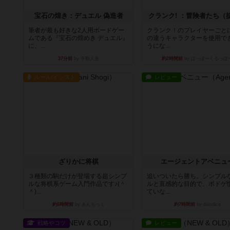
宝石の煌き：デュエル 偽造者
クランク! ：冒険者たち（
筆者が最も好きな2人用ボードゲー
クランク！のプレイヤーごと
ムである『宝石の煌めき デュエル』
の違うキャラクターを使用で
に、...
うにな...
37分前
by 手動人形
約2時間前
by ぽっぽーくるっぽ
ルール/インスト
レビュー
ざりかに将棋
エージェントアベニュ
３種類の駒だけが登場する超シンプ
追いついたら勝ち。シンプル
ルな将棋系ゲーム入門作品です♪(＾
ルと直感的な目的で、ボドゲ
＾)...
ていな...
約6時間前
by あんちっく
約7時間前
by daisdice
戦略やコツ
レビュー