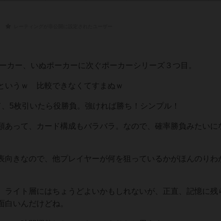
レーティングが非公開に設定されたユーザー
ポーカー、いぬポーカーに次ぐポーカーシリーズ３つ目。
いというｗ 比較できなくてすまぬｗ
て、5枚引いたら役勝負。強ければ勝ち！シンプル！
類あって、カード構成もバラバラ。なので、確率勝負みたいに
表向きなので、他プレイヤーが何を狙っているかがほんのりわ
。ライト層にはちょうどよいかもしれないが、正直、記憶に残
面白いんだけどね。