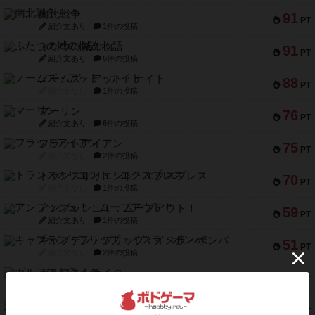
南北戦争
91
PT
紹介文あり
1件の投稿
ふたつの城の物語
91
PT
紹介文あり
6件の投稿
ノームズ・アット・ナイト
88
PT
紹介文なし
1件の投稿
マーリン
76
PT
紹介文あり
6件の投稿
フラットアイアン
75
PT
紹介文なし
2件の投稿
トランスオリエント・エクスプレス
70
PT
紹介文なし
1件の投稿
アンブッシュ！：ムーブアウト！
59
PT
紹介文あり
1件の投稿
キャプテン・フリップ：イスラ・ボンバ
51
PT
紹介文なし
2件の投稿
ガルフストライク
46
PT
紹介文あり
1件の投稿
エコーズ・オブ・タイム
45
PT