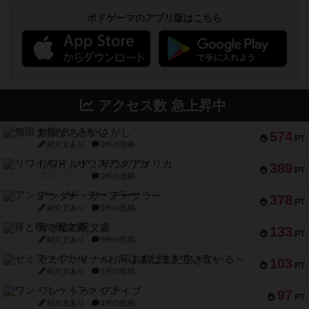
ボドゲーマのアプリ版はこちら
アクセス数 急上昇中
無限まちがいさがし
574
PT
紹介文あり
2件の投稿
リワイルド：サウスアメリカ
389
PT
紹介文なし
2件の投稿
アンダー・ザ・テーブラー
378
PT
紹介文あり
1件の投稿
宵と暁の呪文書
133
PT
紹介文あり
8件の投稿
セミファイナル ～お前はまだ生きている～
103
PT
紹介文あり
1件の投稿
ワン・トゥ・ファイブ
97
PT
紹介文あり
1件の投稿