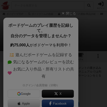
ログイン
閉じる
ボドゲーマTOP
ボードゲームの検索
もぐらポーカーの通販/商品詳細
作
ボードゲームのプレイ履歴を記録し
て、
もぐらポーカー
自分のデータを管理しませんか？
0件の掲示板
約75,000人
がボドゲーマを利用中！
遊んだボードゲームを記録する
1
1
5
25
トップ
画像
動画
レビュー
カフェ
気になるゲームのレビューを読む
ログインするともぐらポーカーに関する掲示板の作成やコメントの書き込み
お気に入り作品・所有リストの共
が出来るようになります。ルールの疑問やエラッタ情報、マニュアルでは判
断し辛い曖昧な表記等について会員同士で自由にコミュニケーションをとる
有
ことが出来ます。
ログイン / 会員登録（10秒）
ログイン/無料会員登録
Google
X
Apple
Facebook
もぐらポーカーのトップに戻る