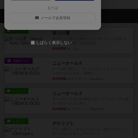
または
会員の新しい投稿
メールで会員登録
レビュー
街コロ通
街コロとの違いは初めから二つサイコロを振れる
しばらく表示しない
など、少しの違いはあるけれ...
約3時間前
by くみ
戦略やコツ
ニューオールド
ゲーム終了時に、「オールドカードとニューカー
ドのどちらもある」 状態に...
約4時間前
by オグランド（Oguland）
レビュー
ニューオールド
ボードゲームを1,000個以上持っているユーザー視
点で良かった点と悪か...
約4時間前
by オグランド（Oguland）
レビュー
デクリプト
プレイ感がしっかりしてるから、超ボードゲーム
やったなって感じ。パーティ...