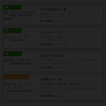
レビュー
ハゲタカのえじき
超有名なゲームですが、初めてプレイしました。1
から15までのカードがプ...
約14時間前
by みいやん
レビュー
ジャスト・ワン
まぁ面白かった‼️よくテレビとかのバラエティなん
かで、お題がわからずに...
約14時間前
by みいやん
レビュー
ピタッコカルタ
ボドゲ相席会でプレイしましたひらがなが書かれ
たカードを2枚まで手をつけ...
約14時間前
by みいやん
ルール/インスト
画像付き
充実
ノームズ・アット・ナイト
ベネボレンス女王は、忠実な臣民を称えるための
祝宴を開こうとしています。...
約15時間前
by jurong