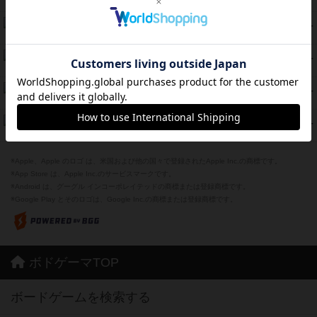
紹介文なし
8件の投稿
スカルキング
45
PT
紹介文あり
12件の投稿
海兵隊
45
PT
紹介文あり
1件の投稿
Bitter End ブタペスト救出作戦
45
PT
紹介文なし
1件の投稿
ドコジャン
42
PT
紹介文あり
10件の投稿
※Apple、Apple のロゴ は、米国および他の国々で登録されたApple Inc.の商標です。
※App Store は、Apple Inc.のサービスマークです。
※Android は、グーグル インコーポレイテッドの商標または登録商標です。
※Google Play とそのロゴは、Google Inc.の商標または登録商標です。
ボドゲーマTOP
ボードゲームを検索する