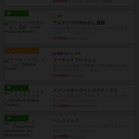
約5時間前
by ヒロ(新！ボードゲーム家族)
レビュー
充実
アルナックの失われし遺跡
アナログ対人プレイ数回。クニツィア先生の名作
「エルドラドを探して」にあ...
約7時間前
by おーちゃん
ルール/インスト
画像付き
充実
マーケットフレッシュ
目的あなたの店先に農産物の木箱を戦略的に積み
重ねて在庫を最大化し、競合...
約12時間前
by jurong
レビュー
メメントオンラインタクティクス
どんどん物量が増えて大変になっていく押し付け
合いが楽しいゲーム盛り上が...
約12時間前
by nekomanma222
レビュー
ヘックメック
サイコロゲームです1から5までの数字と芋虫がか
かれたダイス。これを振っ...
約13時間前
by みいやん