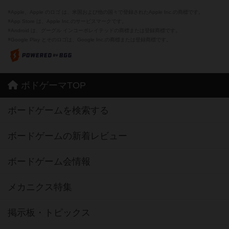
※Apple、Apple のロゴ は、米国および他の国々で登録されたApple Inc.の商標です。
※App Store は、Apple Inc.のサービスマークです。
※Android は、グーグル インコーポレイテッドの商標または登録商標です。
※Google Play とそのロゴは、Google Inc.の商標または登録商標です。
ボドゲーマTOP
ボードゲームを検索する
ボードゲームの新着レビュー
ボードゲーム会情報
メカニクス特集
掲示板・トピックス