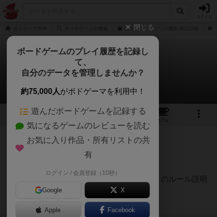
ログイン
閉じる
ボドゲーマTOP
ボードゲームの検索
いかさまゴキブリの通販/商品詳細
ボードゲームのプレイ履歴を記録し
て、
いかさまゴキブリ
自分のデータを管理しませんか？
2件のルール/インスト
約75,000人
がボドゲーマを利用中！
遊んだボードゲームを記録する
2
3
23
158
トップ
画像
動画
レビュー
カフェ
気になるゲームのレビューを読む
お気に入り作品・所有リストの共
勇者
47名
0名
0
有
https://www.youtube.com/watch?
ログイン / 会員登録（10秒）
インスト代行
v=y4pfaSswtWkいかさまゴキブリのルール説明
チャンネル
Google
X
動画です。4分弱あります。
続きを読む（約3年前）
Apple
Facebook