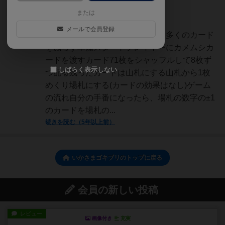
神
または
1999名
1名
0
充実
メールで会員登録
ゲームの目的手札からできるだけ多くのカード
TJ
を減らす準備スタートプレイヤーにカメムシカ
ードを渡すカード71枚をシャッフルして8枚ず
しばらく表示しない
つ配る残ったカードは山札にする山札から1枚
めくり場札にする(カードの効果はなし)ゲーム
の流れ自分の手番になったら、場札の数字の±1
のカードを場札の...
続きを読む（5年以上前）
いかさまゴキブリのトップに戻る
会員の新しい投稿
レビュー
画像付き
充実