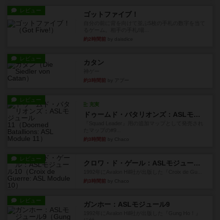
レビュー
ゴットファイブ！
自分の前に背を向けて並ぶ5枚の手札の数字を当て
るゲーム。相手の手札/場...
約2時間前
by daisdice
レビュー
カタン
神ゲー
約3時間前
by アプー
レビュー
充実
ドゥームド・バタリオンズ：ASLモジュール11
『Squad Leader』用の追加マップとして発売され
たマップの#9...
約3時間前
by Chaco
レビュー
クロワ・ド・ゲール：ASLモジュール10
1992年にAvalon Hill社が出版した『Croix de Gu...
約3時間前
by Chaco
レビュー
ガンホー：ASLモジュール9
1992年にAvalon Hill社が出版した『Gung Ho！』