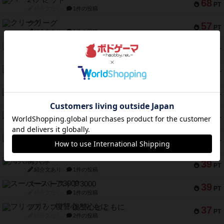
パーミッド
68
PT
紹介文なし
1件の投稿
クリーグ
57
PT
紹介文あり
1件の投稿
セミファイナル ～お前はまだ生きている～
53
PT
紹介文あり
1件の投稿
ふたつの街の物語
52
PT
紹介文あり
18件の投稿
クランク! ：冒険者たち（拡張）
50
PT
紹介文あり
4件の投稿
とうほうの！
42
PT
紹介文なし
1件の投稿
スターマイン・ラミー ポケット
42
PT
紹介文あり
2件の投稿
海兵隊
39
PT
紹介文あり
1件の投稿
スーパーストア3000
39
PT
紹介文なし
1件の投稿
フリップ７：復讐心とともに
37
PT
紹介文なし
2件の投稿