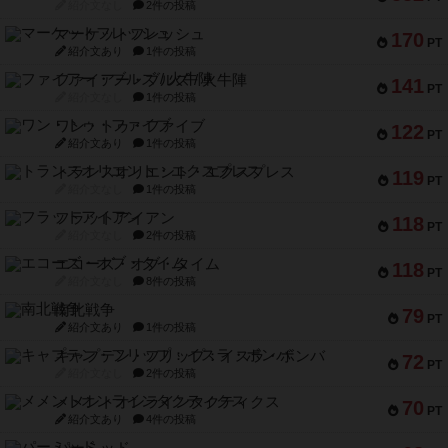
紹介文なし
2件の投稿
マーケットフレッシュ
170
PT
紹介文あり
1件の投稿
ファイアー・ブルズ / 火牛陣
141
PT
紹介文なし
1件の投稿
ワン・トゥ・ファイブ
122
PT
紹介文あり
1件の投稿
トランスオリエント・エクスプレス
119
PT
紹介文なし
1件の投稿
フラットアイアン
118
PT
紹介文なし
2件の投稿
エコーズ・オブ・タイム
118
PT
紹介文なし
8件の投稿
南北戦争
79
PT
紹介文あり
1件の投稿
キャプテン・フリップ：イスラ・ボンバ
72
PT
紹介文なし
2件の投稿
メメントオンラインタクティクス
70
PT
紹介文あり
4件の投稿