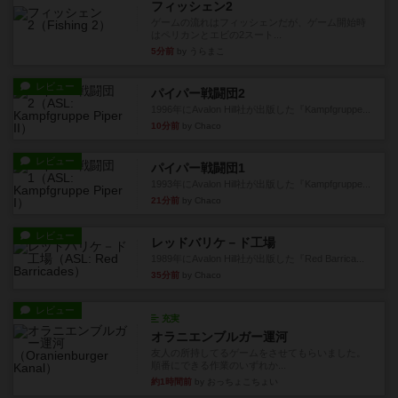
フィッシェン2
ゲームの流れはフィッシェンだが、ゲーム開始時
はペリカンとエビの2スート...
5分前
by うらまこ
レビュー
パイパー戦闘団2
1996年にAvalon Hill社が出版した『Kampfgruppe...
10分前
by Chaco
レビュー
パイパー戦闘団1
1993年にAvalon Hill社が出版した『Kampfgruppe...
21分前
by Chaco
レビュー
レッドバリケ－ド工場
1989年にAvalon Hill社が出版した『Red Barrica...
35分前
by Chaco
レビュー
充実
オラニエンブルガー運河
友人の所持してるゲームをさせてもらいました。
順番にできる作業のいずれか...
約1時間前
by おっちょこちょい