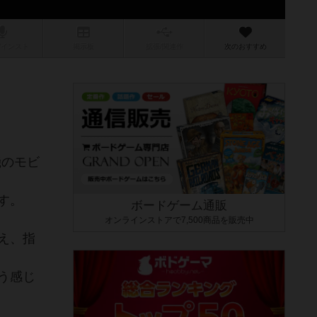
/インスト
掲示板
拡張/関連
作
次のおすすめ
機のモビ
す。
ボードゲーム通販
オンラインストアで7,500商品を販売中
え、指
う感じ