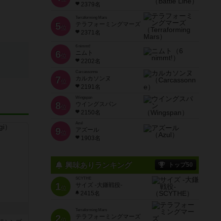
2379名
Terraforming Mars
5
テラフォーミングマーズ
位
2371名
6 nimmt!
6
ニムト
位
2202名
Carcassonne
7
カルカソンヌ
位
2191名
Wingspan
8
ウイングスパン
位
2150名
Azul
9
アズール
位
1903名
興味ありランキング
トップ50
SCYTHE
1
サイズ -大鎌戦役-
位
2415名
Terraforming Mars
2
テラフォーミングマーズ
位