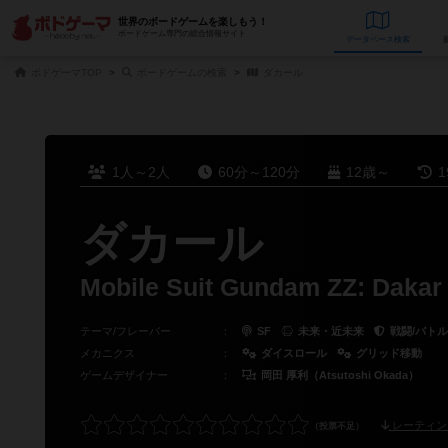
世界のボードゲームを楽しもう！
ボードゲーム専門の総合情報サイト
データベース
検
ボドゲーマTOP
ボードゲームの検索
ダカール
1人～2人
60分～120分
12歳～
1
ダカール
Mobile Suit Gundam ZZ: Dakar
テーマ/フレーバー
：
SF
未来・近未来
戦闘/バトル
メカニクス
：
ダイスロール
グリッド移動
ゲームデザイナー
：
岡田 厚利（Atsutoshi Okada）
レーティン