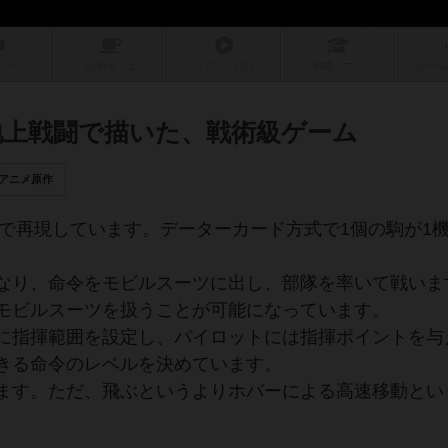
ュー
店舗/
カフェ
リプレイ
日記
戦略
・コツ
ルール
地上戦闘で描いた、戦術級ゲーム
アニメ原作
級で再現しています。データーカード方式で1個の駒が1
なり、命令をモビルスーツに出し、部隊を率いて戦いま
モビルスーツを扱うことが可能になっています。
に指揮範囲を設定し、パイロットには指揮ポイントを与
きる命令のレベルを決めています。
ます。ただ、飛ぶというよりホバーによる高速移動とい