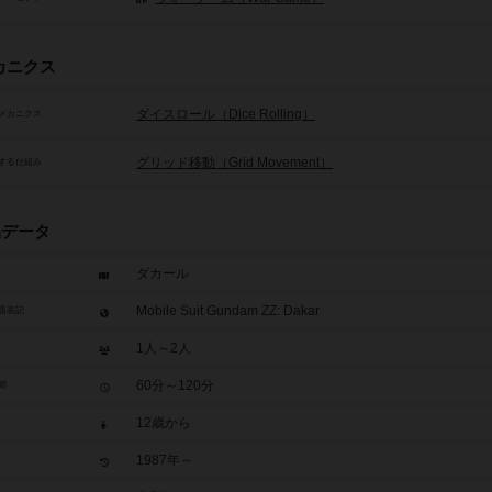
カニクス
ダイスロール（Dice Rolling）
メカニクス
グリッド移動（Grid Movement）
する仕組み
品データ
ダカール
Mobile Suit Gundam ZZ: Dakar
題表記
1人～2人
60分～120分
間
12歳から
1987年～