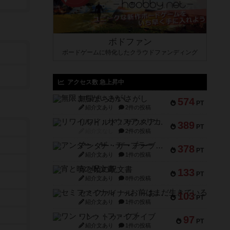
ボドファン
ボードゲームに特化したクラウドファンディング
アクセス数 急上昇中
無限まちがいさがし
574
PT
紹介文あり
2件の投稿
リワイルド：サウスアメリカ
389
PT
紹介文なし
2件の投稿
アンダー・ザ・テーブラー
378
PT
紹介文あり
1件の投稿
宵と暁の呪文書
133
PT
紹介文あり
8件の投稿
セミファイナル ～お前はまだ生きている～
103
PT
紹介文あり
1件の投稿
ワン・トゥ・ファイブ
97
PT
紹介文あり
1件の投稿