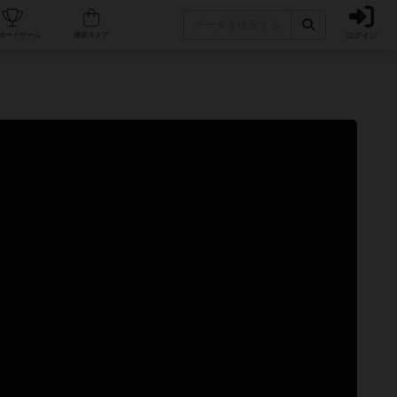
ログイン
カフェ/店舗
人気ボードゲーム
通販ストア