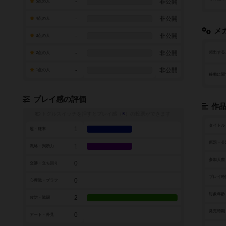
-
非公開
5点の人
-
非公開
4点の人
メ
-
非公開
3点の人
-
非公開
頻出する
2点の人
-
非公開
1点の人
移動に関
プレイ感の評価
作
トグルスイッチを押すとプレイ感（
※
）の投票ができます
タイトル
1
運・確率
原題・英
1
戦略・判断力
参加人数
0
交渉・立ち回り
プレイ時
0
心理戦・ブラフ
対象年齢
2
攻防・戦闘
発売時期
0
アート・外見