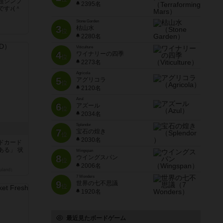
超シンプ
2395名
す♪(＾
Stone Garden
3
枯山水
く
位
2280名
Viticulture
4
ワイナリーの四季
位
2273名
Agricola
5
アグリコラ
位
2120名
Azul
6
アズール
位
2034名
Splendor
7
宝石の煌き
位
2030名
ドカード
ある」 状
Wingspan
8
ウイングスパン
位
2006名
land）
7 Wonders
9
世界の七不思議
位
1920名
最近見たボードゲーム