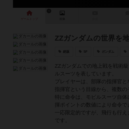
5
ゲーム
トップ
画像
動画
レビ
ZZガンダムの世界を
絶版
SF
ガンダム
ZZガンダムでの地上戦を戦術
ルスーツを表しています。
プレイヤーは、部隊の指揮官と
指揮官という目線から、複数の
特に命令は、モビルスーツ自体
揮ポイントの数値により命令で
一応限定的ですが、飛行も行え
です。