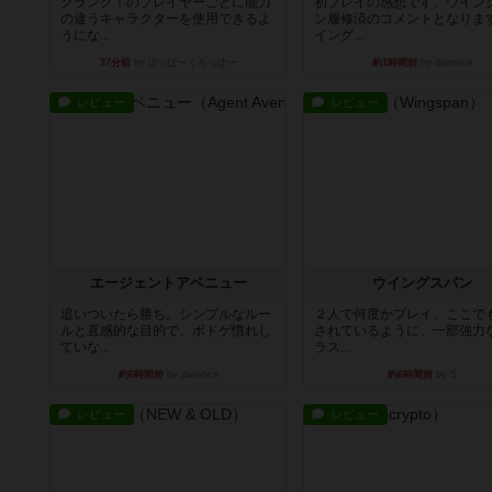
クランク！のプレイヤーごとに能力
初プレイの感想です。ウイン
の違うキャラクターを使用できるよ
ン履修済のコメントとなりま
うにな...
イング...
37分前
by ぽっぽーくるっぽー
約1時間前
by daisdice
レビュー
レビュー
エージェントアベニュー
ウイングスパン
追いついたら勝ち。シンプルなルー
２人で何度かプレイ。ここで
ルと直感的な目的で、ボドゲ慣れし
されているように、一部強力な
ていな...
ラス...
約6時間前
by daisdice
約6時間前
by S
レビュー
レビュー