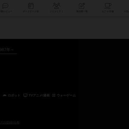
索
新着レビュー
ボードゲーム会
コミュニティ
掲示板一覧
987年～
ロボット
TVアニメ/漫画
ウォーゲーム
グの登録/分布