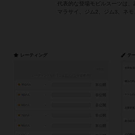
代表的な登場モビルスーツは、
マラサイ、ジム2、ジム3、ネ
レーティング
テ
世界観/
レーティングを行うには
ログイン
が必要です
舞台の時
-
非公開
10点の人
-
非公開
ゲームの
9点の人
-
非公開
8点の人
主要登場
-
非公開
7点の人
政治経済
-
非公開
6点の人
その他の