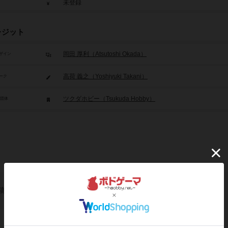
未登録
レジット
岡田 厚利（Atsutoshi Okada）
ザイン
高荷 義之（Yoshiyuki Takani）
ーク
ツクダホビー（Tsukuda Hobby）
/団体
稿を募集しています