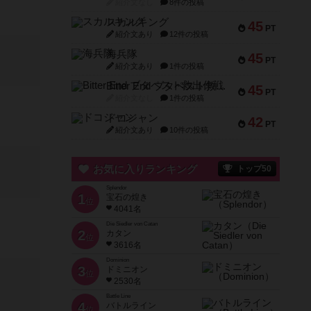
紹介文なし
8件の投稿
スカルキング
45
PT
紹介文あり
12件の投稿
海兵隊
45
PT
紹介文あり
1件の投稿
Bitter End ブタペスト救出作戦
45
PT
紹介文なし
1件の投稿
ドコジャン
42
PT
紹介文あり
10件の投稿
お気に入りランキング
トップ50
Splendor
1
宝石の煌き
位
4041名
Die Siedler von Catan
2
カタン
位
3616名
Dominion
3
ドミニオン
位
2530名
Battle Line
4
バトルライン
位