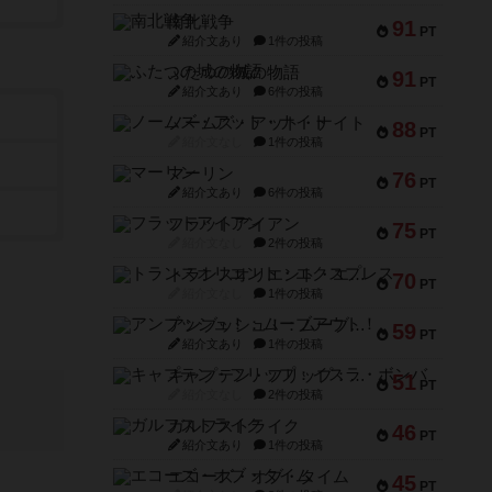
南北戦争
91
PT
紹介文あり
1件の投稿
ふたつの城の物語
91
PT
紹介文あり
6件の投稿
ノームズ・アット・ナイト
88
PT
紹介文なし
1件の投稿
マーリン
76
PT
紹介文あり
6件の投稿
フラットアイアン
75
PT
紹介文なし
2件の投稿
トランスオリエント・エクスプレス
70
PT
紹介文なし
1件の投稿
アンブッシュ！：ムーブアウト！
59
PT
紹介文あり
1件の投稿
キャプテン・フリップ：イスラ・ボンバ
51
PT
紹介文なし
2件の投稿
ガルフストライク
46
PT
紹介文あり
1件の投稿
エコーズ・オブ・タイム
45
PT