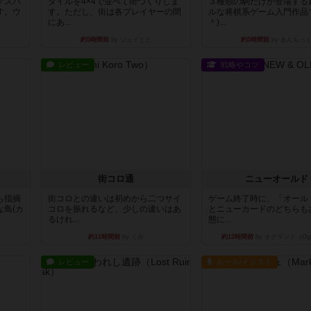
グスパ
タイルを4×4で並べて街づくりしま
３種類の駒だけが登場する
す。ウ
す。ただし、街は各プレイヤーの間
ルな将棋系ゲーム入門作品で
にあ...
＾)...
約5時間前
by ジェイとと
約5時間前
by あんちっ
レビュー
戦略やコツ
街コロ通
ニューオールド
も指摘
街コロとの違いは初めから二つサイ
ゲーム終了時に、「オール
鳥(カ
コロを振れるなど、少しの違いはあ
とニューカードのどちらも
るけれ...
態に...
約11時間前
by くみ
約12時間前
by オグランド（Ogu
レビュー
ルール/インスト