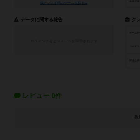
参考価格
似たプレイ感のゲームを探す→
データに関する報告
ク
ゲームデ
ログインするとフォームが表示されます
アートワ
関連企業
レビュー 0件
投