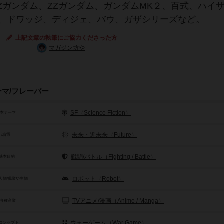
Zガンダム、ZZガンダム、ガンダムMK２、百式、ハイ
モ、ドワッジ、ディジェ、バウ、ガザシリーズなど。
上記文章の執筆にご協力くださった方
マガジン坊や
ーマ/フレーバー
SF（Science Fiction）
基本テーマ
未来・近未来（Future）
代背景
戦闘/バトル（Fighting / Battle）
基本目的
ロボット（Robot）
人物/職業や生物
TVアニメ/漫画（Anime / Manga）
/各種産業
ウォーゲーム（War Game）
コンセプト