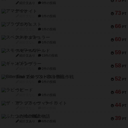
PT
紹介文あり
9件の投稿
アマナイト
73
PT
紹介文なし
1件の投稿
ブラヴェスト
66
PT
紹介文なし
1件の投稿
スペクタキュラー
60
PT
紹介文なし
1件の投稿
スモールワールド
59
PT
紹介文あり
13件の投稿
ギャンブラー
58
PT
紹介文なし
2件の投稿
Bitter End ブタペスト救出作戦
52
PT
紹介文なし
1件の投稿
ラピード
46
PT
紹介文なし
1件の投稿
ザ・フラッフィー・ライト
44
PT
紹介文なし
0件の投稿
ふたつの城の物語
39
PT
紹介文あり
6件の投稿