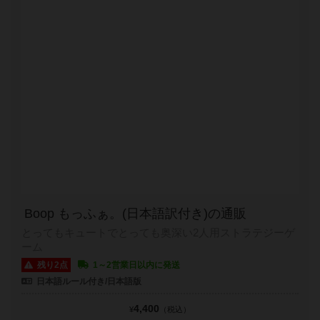
Boop もっふぁ。(日本語訳付き)の通販
とってもキュートでとっても奥深い2人用ストラテジーゲ
ーム
残り2点
1～2営業日以内に発送
日本語ルール付き/日本語版
4,400
¥
（税込）