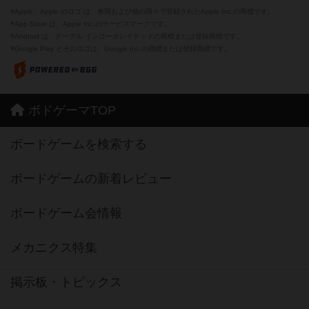
※Apple、Apple のロゴ は、米国および他の国々で登録されたApple Inc.の商標です。
※App Store は、Apple Inc.のサービスマークです。
※Android は、グーグル インコーポレイテッドの商標または登録商標です。
※Google Play とそのロゴは、Google Inc.の商標または登録商標です。
ボドゲーマTOP
ボードゲームを検索する
ボードゲームの新着レビュー
ボードゲーム会情報
メカニクス特集
掲示板・トピックス