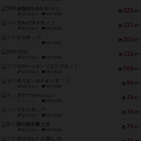
無限まちがいさがし
322
PT
紹介文あり
2件の投稿
ガルフストライク
217
PT
紹介文あり
1件の投稿
クルティボ
203
PT
紹介文なし
1件の投稿
1809
112
PT
紹介文あり
1件の投稿
ファースト・イン・フライト
108
PT
紹介文あり
3件の投稿
モズビ－ズ・レイダ－ズ
94
PT
紹介文あり
1件の投稿
テンプテーション
79
PT
紹介文なし
2件の投稿
インドネシア
78
PT
紹介文あり
2件の投稿
宵と暁の呪文書
75
PT
紹介文あり
8件の投稿
リスボン・トラム 28
73