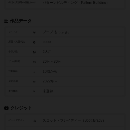
パターンビルディング（Pattern Building）
得点や資源等の獲得ルール
作品データ
ブープ もっふぁ。
タイトル
boop.
原題・英題表記
2人用
参加人数
20分～30分
プレイ時間
10歳から
対象年齢
2022年～
発売時期
未登録
参考価格
クレジット
スコット・ブレイディー（Scott Brady）
ゲームデザイン