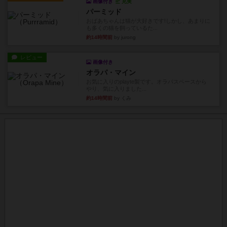
画像付き
充実
パーミッド
おばあちゃんは猫が大好きです!しかし、あまりに
も多くの猫を飼っているた...
約14時間前
by jurong
レビュー
画像付き
オラパ・マイン
お気に入りのplayte製です。オラパスペースから
やり、気に入りました...
約14時間前
by くみ