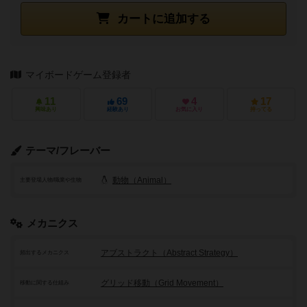
カートに追加する
マイボードゲーム登録者
11
69
4
17
興味あり
経験あり
お気に入り
持ってる
テーマ/フレーバー
動物（Animal）
主要登場人物/職業や生物
メカニクス
アブストラクト（Abstract Strategy）
頻出するメカニクス
グリッド移動（Grid Movement）
移動に関する仕組み