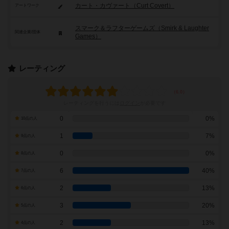
カート・カヴァート（Curt Covert）
アートワーク
スマーク＆ラフターゲームズ（Smirk & Laughter
関連企業/団体
Games）
レーティング
レーティングを行うには
ログイン
が必要です
0
0%
10点の人
1
7%
9点の人
0
0%
8点の人
6
40%
7点の人
2
13%
6点の人
3
20%
5点の人
2
13%
4点の人