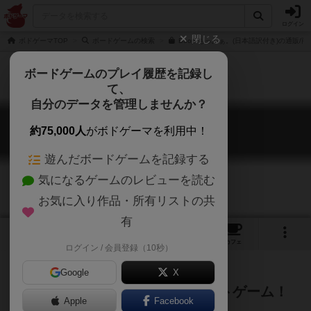
ログイン
閉じる
ボドゲーマTOP
ボードゲームの検索
Boop もっふぁ。(日本語訳付き)の通販/
ボードゲームのプレイ履歴を記録し
て、
自分のデータを管理しませんか？
ブープ もっふぁ。
約75,000人
がボドゲーマを利用中！
boop.
遊んだボードゲームを記録する
気になるゲームのレビューを読む
お気に入り作品・所有リストの共
有
1
1
9
トップ
画像
動画
レビュー
カフェ
ログイン / 会員登録（10秒）
Google
X
可愛くも、挑戦的なアブストラクトゲーム！
Apple
Facebook