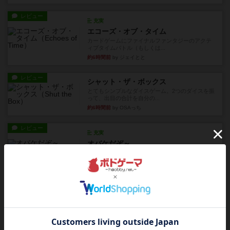
レビュー
充実
エコーズ・オブ・タイム
カードゲームにファイナルファンタジーのアクテ
ィブタイムバトル（もしくは...
約6時間前
by ジェイとと
レビュー
シャット・ザ・ボックス
とてもシンプルなダイスゲーム。2つのダイスを振
って、出目の合計を自分の...
約6時間前
by OSAっち
レビュー
充実
オバケだぞ～
対人アナログプレイ。簡単なルールで誰とでも遊
べるゲーム。こんなの子ども...
約7時間前
by おーちゃん
レビュー
充実
南北戦争
1983年にVictory Gamesが出版した『The Civil ...
約11時間前
by Chaco