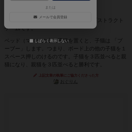
メンサセレクト
ネコ
ねこ
または
メールで会員登録
boop.は２人用のかわいくて難しいアブストラクト
ゲームです。
ベッド（マス）の上に子猫を置くと、子猫は 「ブ
しばらく表示しない
ーブー」します。つまり、ボード上の他の子猫を１
スペース押しのけるのです。子猫を３匹並べると親
猫になり、親猫を３匹並べると勝利です。
上記文章の執筆にご協力くださった方
おぐりん