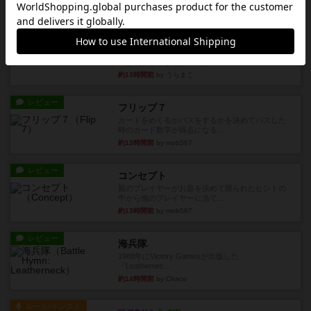
レビュー
画像付き
ファイアー・ブルズ / 火牛陣
火牛を引き連れて敵を殲滅させる。縦か斜めで前2
列まで攻撃できるが、自分...
約13時間前
by うらまこ
レビュー
フリップ７
カードをめくるかパスをするかを決めてパスした
時のカード数字が得点になる...
約13時間前
by mob567
レビュー
コンセプト
親のプレイヤーがお題を決めて限られたヒントの
中から他のプレイヤーに当て...
約13時間前
by mob567
レビュー
海兵隊
1988年にVictory Gamesが出版した
『Leathernec...
約14時間前
by Chaco
ルール/インスト