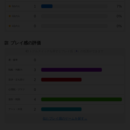
1
7%
3点の人
0
0%
2点の人
0
0%
1点の人
プレイ感の評価
トグルスイッチを押すとプレイ感（
※
）の投票ができます
0
運・確率
3
戦略・判断力
2
交渉・立ち回り
0
心理戦・ブラフ
4
攻防・戦闘
2
アート・外見
似たプレイ感のゲームを探す→