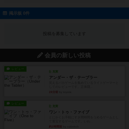
掲示板 0件
投稿を募集しています
会員の新しい投稿
レビュー
充実
アンダー・ザ・テーブラー
笑えるバカゲームを集めているライトゲーマーと
してのレビューです。正体隠...
28分前
by toyota
レビュー
充実
ワン・トゥ・ファイブ
とにかくお手軽にすき間時間をうめるゲームとし
て重宝するゲームです。いわ...
約2時間前
by nabekoh