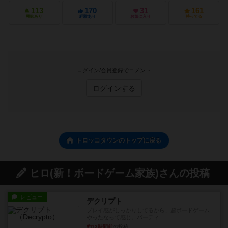
113
170
31
161
興味あり
経験あり
お気に入り
持ってる
ログイン/会員登録でコメント
ログインする
トロッコタウンのトップに戻る
ヒロ(新！ボードゲーム家族)さんの投稿
レビュー
デクリプト
プレイ感がしっかりしてるから、超ボードゲーム
やったなって感じ。パーティ...
約13時間前
の投稿