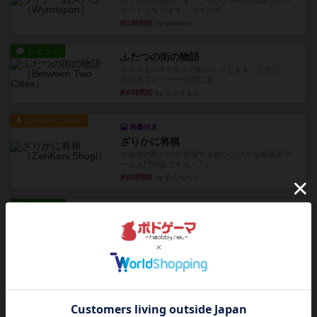
メントとなります。ウイング...
約1時間前
by daisdice
レビュー
ふたつの街の物語
タイルを4×4で並べて街づくりします。ただし、
街は各プレイヤーの間にあ...
約5時間前
by ジェイとと
ルール/インスト
画像付き
ざりかに将棋
３種類の駒だけが登場する超シンプルな将棋系ゲ
ーム入門作品です♪(＾＾)...
約5時間前
by あんちっく
レビュー
エージェントアベニュー
追いついたら勝ち。シンプルなルールと直感的な
目的で、ボドゲ慣れしていな...
約5時間前
by daisdice
レビュー
充実
ウイングスパン
２人で何度かプレイ。ここでも指摘されているよ