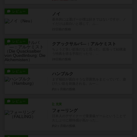
レビュー
ノイ
基本的には運げーが僕は好きではないですが、ノ
イだけは面白いと感じて、ふ...
22日前
の投稿
レビュー
クアックサルバ―：アルケミスト
ちょうど良い拡張だなと思った。拡張って結構違
う特典を得る手段だったり、...
28日前
の投稿
レビュー
ハンブルク
まず箱絵が面白そうな雰囲気をまとっていて、遊
びたい欲を刺激される。ルー...
約1ヶ月前
の投稿
レビュー
充実
フォーリング
日本人のデザイナーで重量級ゲームということで
久しぶりに期待感が高かった...
約2ヶ月前
の投稿