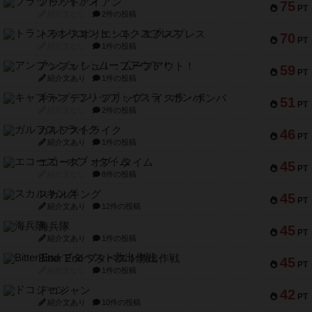
フラットアイアン
75
PT
紹介文なし
2件の投稿
トランスオリエント・エクスプレス
70
PT
紹介文なし
1件の投稿
アンブッシュ！：ムーブアウト！
59
PT
紹介文あり
1件の投稿
キャプテン・フリップ：イスラ・ボンバ
51
PT
紹介文なし
2件の投稿
ガルフストライク
46
PT
紹介文あり
1件の投稿
エコーズ・オブ・タイム
45
PT
紹介文なし
8件の投稿
スカルキング
45
PT
紹介文あり
12件の投稿
海兵隊
45
PT
紹介文あり
1件の投稿
Bitter End ブタペスト救出作戦
45
PT
紹介文なし
1件の投稿
ドコジャン
42
PT
紹介文あり
10件の投稿