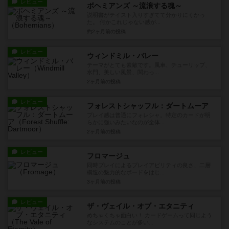
レビュー
ボヘミアンズ ～流浪する魂～
説明書がテイスト入りすぎてて分かりにくかっ
た。 何かこれじゃない感が...
約2ヶ月前
の投稿
レビュー
ウィンドミル・バレー
テーマがとても素敵です。風車、チューリップ、
水門、美しい風景、関わっ...
2ヶ月前
の投稿
レビュー
フォレストシャッフル：ダートムーア
プレイ感は普通にフォレシャ。特定のカードが明
らかに強いみたいなのが全体...
2ヶ月前
の投稿
レビュー
フロマージュ
同時プレイによるプレイアビリティの良さ、二層
構造の魅力的なボードをはじ...
3ヶ月前
の投稿
レビュー
ザ・ヴェイル・オブ・エタニティ
めちゃくちゃ面白い！ カードゲームって同じよう
なシステムのことが多い...