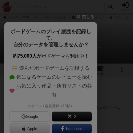
ログイン
閉じる
ボドゲーマTOP
ボードゲームの検索
マイトロッコタウン
トロッコタウ
ボードゲームのプレイ履歴を記録し
て、
トロッコタウン
自分のデータを管理しませんか？
ヒロ(新！ボードゲーム家族)さんのレビュー
約75,000人
がボドゲーマを利用中！
遊んだボードゲームを記録する
1
1
9
66
トップ
画像
動画
レビュー
カフェ
気になるゲームのレビューを読む
お気に入り作品・所有リストの共
260名
0名
0
3ヶ月前
有
ログイン / 会員登録（10秒）
プレイ時間に対してすごく脳みそが疲れる良いゲーム。
Google
X
ルールはシンプルで準備も簡単。
そして僕の好きなタイル配置＆拡大再生産。
Apple
Facebook