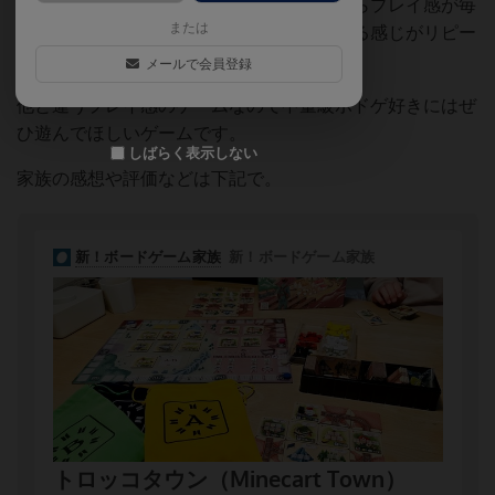
プレイのたびに登場するタイルが変わるからプレイ感が毎
または
回違って、毎回苦しくて不完全燃焼で終わる感じがリピー
ト欲を掻き立てる。
メールで会員登録
他と違うプレイ感のゲームなので中量級ボドゲ好きにはぜ
ひ遊んでほしいゲームです。
しばらく表示しない
家族の感想や評価などは下記で。