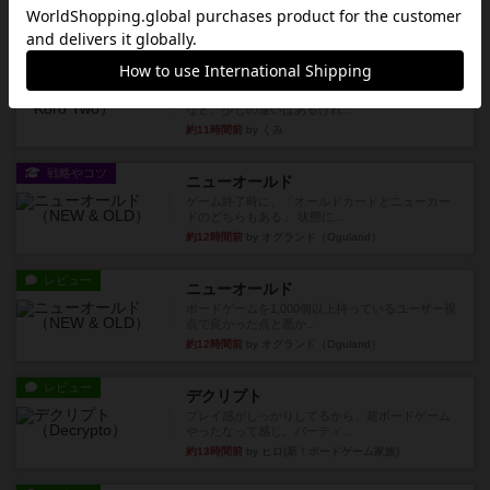
うに、一部強力な鳥(カラス...
約6時間前
by S
レビュー
街コロ通
街コロとの違いは初めから二つサイコロを振れる
など、少しの違いはあるけれ...
約11時間前
by くみ
戦略やコツ
ニューオールド
ゲーム終了時に、「オールドカードとニューカー
ドのどちらもある」 状態に...
約12時間前
by オグランド（Oguland）
レビュー
ニューオールド
ボードゲームを1,000個以上持っているユーザー視
点で良かった点と悪か...
約12時間前
by オグランド（Oguland）
レビュー
デクリプト
プレイ感がしっかりしてるから、超ボードゲーム
やったなって感じ。パーティ...
約13時間前
by ヒロ(新！ボードゲーム家族)