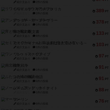
紹介文あり
2件の投稿
リワイルド：サウスアメリカ
389
PT
紹介文なし
2件の投稿
アンダー・ザ・テーブラー
378
PT
紹介文あり
1件の投稿
宵と暁の呪文書
133
PT
紹介文あり
8件の投稿
セミファイナル ～お前はまだ生きている～
103
PT
紹介文あり
1件の投稿
ワン・トゥ・ファイブ
97
PT
紹介文あり
1件の投稿
南北戦争
91
PT
紹介文あり
1件の投稿
ふたつの城の物語
91
PT
紹介文あり
6件の投稿
ノームズ・アット・ナイト
88
PT
紹介文なし
1件の投稿
マーリン
76
PT
紹介文あり
6件の投稿