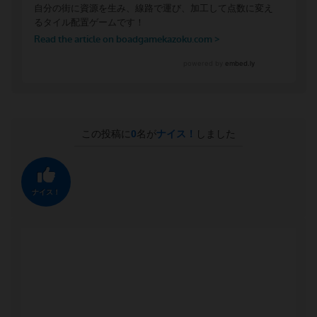
この投稿に
0
名が
ナイス！
しました
ナイス！