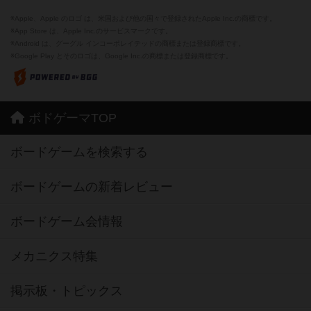
※Apple、Apple のロゴ は、米国および他の国々で登録されたApple Inc.の商標です。
※App Store は、Apple Inc.のサービスマークです。
※Android は、グーグル インコーポレイテッドの商標または登録商標です。
※Google Play とそのロゴは、Google Inc.の商標または登録商標です。
ボドゲーマTOP
ボードゲームを検索する
ボードゲームの新着レビュー
ボードゲーム会情報
メカニクス特集
掲示板・トピックス