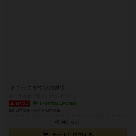
トロッコタウンの通販
タイル配置で自分だけの街づくり
残り2点
1～2営業日以内に発送
日本語ルール付き/日本語版
5,940
¥
（税込）
カートに追加する