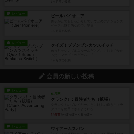
3ヶ月前
の投稿
レビュー
ビールパイオニア
骨子がとてもしっかりしていてどのアクションス
ペースも魅力的なので、窮屈...
3ヶ月前
の投稿
レビュー
クイズ！ブブンブンカツスイッチ
めっちゃシンプルなルールだけど、これまでなか
ったコンセプトのゲーム。「...
4ヶ月前
の投稿
会員の新しい投稿
レビュー
充実
クランク! ：冒険者たち（拡張）
クランク！のプレイヤーごとに能力の違うキャラ
クターを使用できるようにな...
24分前
by ぽっぽーくるっぽー
レビュー
ワイアームスパン
初プレイの感想です。ウイングスパン履修済のコ