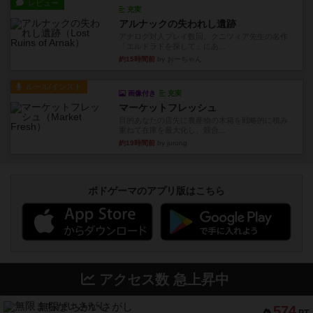
レビュー
充実
アルナックの失われし遺跡
アナログ対人プレイ数回。クニツィア先生の名作
「エルドラドを探して」にあ...
約15時間前
by おーちゃん
ルール/インスト
画像付き
充実
マーケットフレッシュ
目的あなたの店先に農産物の木箱を戦略的に積み
重ねて在庫を最大化し、競合...
約19時間前
by jurong
ボドゲーマのアプリ版はこちら
アクセス数 急上昇中
無限まちがいさがし
574
PT