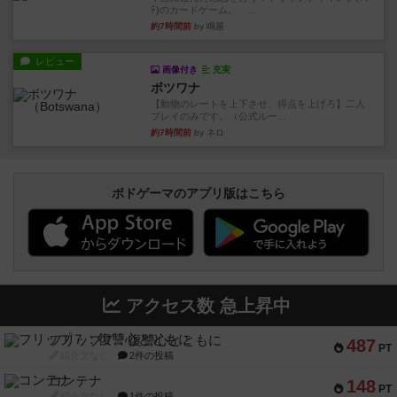
ﾃ)のカードゲーム。 ...
約7時間前
by 鳴屋
レビュー
画像付き
充実
ボツワナ
【動物のレートを上下させ、得点を上げろ】二人
プレイのみです。（公式ルー...
約7時間前
by ネロ
ボドゲーマのアプリ版はこちら
アクセス数 急上昇中
フリップ７：復讐心とともに
487
PT
紹介文なし
2件の投稿
コンテナ
148
PT
紹介文なし
1件の投稿