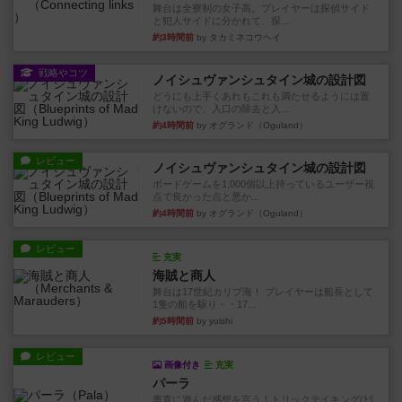
舞台は全寮制の女子高。プレイヤーは探偵サイド
と犯人サイドに分かれて、探...
約3時間前
by タカミネコウヘイ
戦略やコツ
ノイシュヴァンシュタイン城の設計図
どうにも上手くあれもこれも満たせるようには置
けないので、入口の除去と入...
約4時間前
by オグランド（Oguland）
レビュー
ノイシュヴァンシュタイン城の設計図
ボードゲームを1,000個以上持っているユーザー視
点で良かった点と悪か...
約4時間前
by オグランド（Oguland）
レビュー
充実
海賊と商人
舞台は17世紀カリブ海！ プレイヤーは船長として
1隻の船を駆り・・17...
約5時間前
by yuishi
レビュー
画像付き
充実
パーラ
率直に遊んだ感想を言う！トリックテイキング(ﾄﾘ