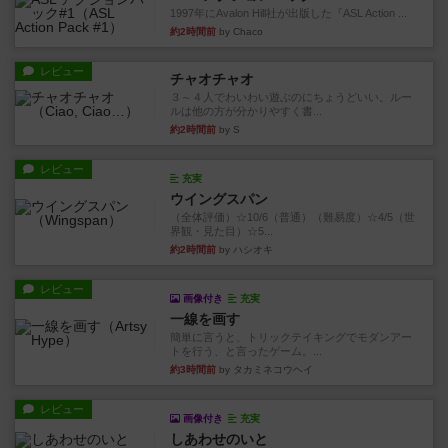
1997年にAvalon Hill社が出版した『ASL Action ...
約2時間前
by Chaco
レビュー
チャオチャオ
３～４人でわいわい遊ぶのにちょうどいい。ルー
ルは他の方が分かりやすく書...
約2時間前
by S
レビュー
充実
ウイングスパン
（全体評価）☆10/6（普通）（難易度）☆4/5（世
界観・見た目）☆5...
約2時間前
by ハシオキ
レビュー
画像付き
充実
一線を画す
簡単に言うと、トリックテイキングでモダンアー
トを行う、と言ったゲーム。...
約3時間前
by タカミネコウヘイ
レビュー
画像付き
充実
しあわせのいと