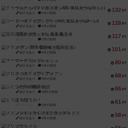
ドゥームド・バタリオンズ：ASLモジュール11
132
PT
紹介文あり
1件の投稿
コード・オブ・ブシドー：ASLモジュール8
126
PT
紹介文あり
1件の投稿
宝石の煌き：デュエル 偽造者
117
PT
紹介文なし
1件の投稿
クランク! ：冒険者たち（拡張）
101
PT
紹介文あり
4件の投稿
マーケットフレッシュ
80
PT
紹介文あり
1件の投稿
クロス・オブ・アイアン
68
PT
紹介文あり
3件の投稿
ふたつの街の物語
65
PT
紹介文あり
18件の投稿
とうほうの！
61
PT
紹介文なし
1件の投稿
メメントオンラインタクティクス
58
PT
紹介文あり
4件の投稿
ブリックス