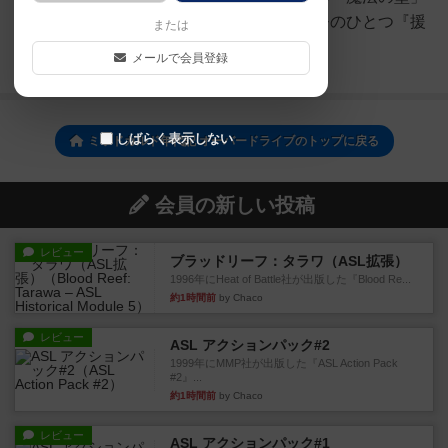
を持つ英雄３枚このゲームのキモのひとつ『援
または
護札』。これを無効にする...
メールで会員登録
続きを読む（8年以上前）
しばらく表示しない
ミッドガルド年代記 オーバードライブのトップに戻る
会員の新しい投稿
レビュー
ブラッドリーフ：タラワ（ASL拡張）
1996年にHeat of Battle社が出版した『Blood Re...
約1時間前
by Chaco
レビュー
ASL アクションパック#2
1999年にMMP社が出版した『ASL Action Pack
#2』...
約1時間前
by Chaco
レビュー
ASL アクションパック#1