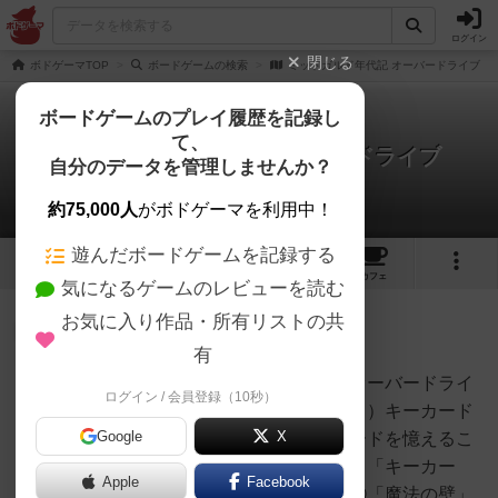
ログイン
閉じる
ボドゲーマTOP
ボードゲームの検索
ミッドガルド年代記 オーバードライブ
ボードゲームのプレイ履歴を記録し
て、
ミッドガルド年代記 オーバードライブ
自分のデータを管理しませんか？
1件の戦略やコツ
約75,000人
がボドゲーマを利用中！
遊んだボードゲームを記録する
16
1
1
トップ
画像
動画
レビュー
カフェ
気になるゲームのレビューを読む
お気に入り作品・所有リストの共
皇帝
181名
0名
0
充実
有
・太黒字英雄カード名・下線青オーバードライ
ログイン / 会員登録（10秒）
企業戦士くま
ブ能力名、・赤「」援護魔法（１）キーカード
ーる
Google
X
を憶えようやはり基本戦略はカードを憶えるこ
と。ここでは筆者が注意すべき、「キーカー
Apple
Facebook
ド」の紹介と対策を記載する。①「魔法の壁」