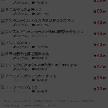
56
PT
紹介文あり
4件の投稿
ダグエイトチェス
50
PT
紹介文あり
11件の投稿
アズール：シントラのステンドグラス
48
PT
紹介文あり
18件の投稿
ロシアン・キャンペーン：第5版デラックス
46
PT
紹介文あり
0件の投稿
マスクメン
40
PT
紹介文あり
16件の投稿
世界の七不思議：都市
40
PT
紹介文あり
3件の投稿
トリックギア - ペルソナ5 ザ・ロイヤル-
37
PT
紹介文あり
6件の投稿
ノームズ・アット・ナイト
35
PT
紹介文なし
1件の投稿
フィッシェン2
33
PT
紹介文なし
1件の投稿
※Apple、Apple のロゴ は、米国および他の国々で登録されたApple Inc.の商標です。
※App Store は、Apple Inc.のサービスマークです。