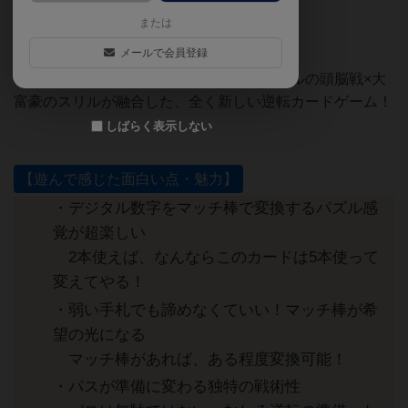
ト】をまとめました。
または
メールで会員登録
『マッチ売りの大富豪』は、マッチ棒パズルの頭脳戦×大
富豪のスリルが融合した、全く新しい逆転カードゲーム！
しばらく表示しない
【遊んで感じた面白い点・魅力】
・デジタル数字をマッチ棒で変換するパズル感
覚が超楽しい
2本使えば、なんならこのカードは5本使って
変えてやる！
・弱い手札でも諦めなくていい！マッチ棒が希
望の光になる
マッチ棒があれば、ある程度変換可能！
・パスが準備に変わる独特の戦術性