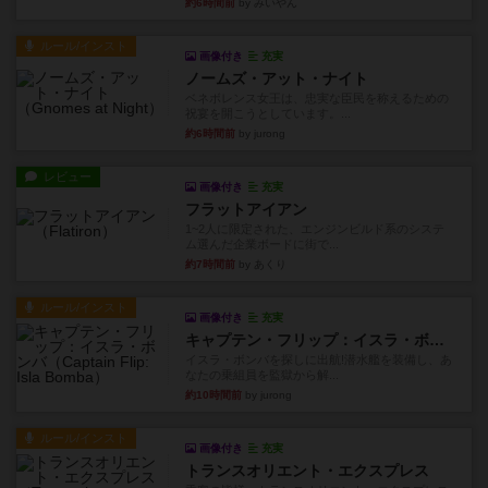
約6時間前
by みいやん
ルール/インスト
画像付き
充実
ノームズ・アット・ナイト
ベネボレンス女王は、忠実な臣民を称えるための
祝宴を開こうとしています。...
約6時間前
by jurong
レビュー
画像付き
充実
フラットアイアン
1~2人に限定された、エンジンビルド系のシステ
ム選んだ企業ボードに街で...
約7時間前
by あくり
ルール/インスト
画像付き
充実
キャプテン・フリップ：イスラ・ボンバ
イスラ・ボンバを探しに出航!潜水艦を装備し、あ
なたの乗組員を監獄から解...
約10時間前
by jurong
ルール/インスト
画像付き
充実
トランスオリエント・エクスプレス