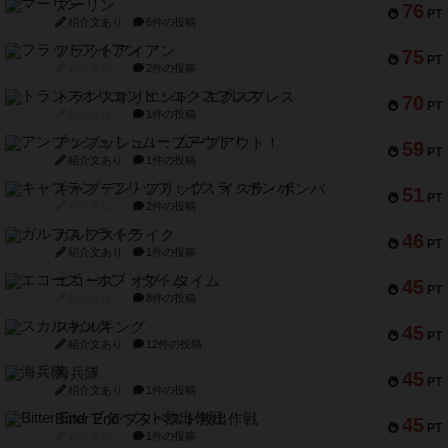
マーリン
76
PT
紹介文あり
6件の投稿
フラットアイアン
75
PT
紹介文なし
2件の投稿
トランスオリエント・エクスプレス
70
PT
紹介文なし
1件の投稿
アンブッシュ！：ムーブアウト！
59
PT
紹介文あり
1件の投稿
キャプテン・フリップ：イスラ・ボンバ
51
PT
紹介文なし
2件の投稿
ガルフストライク
46
PT
紹介文あり
1件の投稿
エコーズ・オブ・タイム
45
PT
紹介文なし
8件の投稿
スカルキング
45
PT
紹介文あり
12件の投稿
海兵隊
45
PT
紹介文あり
1件の投稿
Bitter End ブタペスト救出作戦
45
PT
紹介文なし
1件の投稿