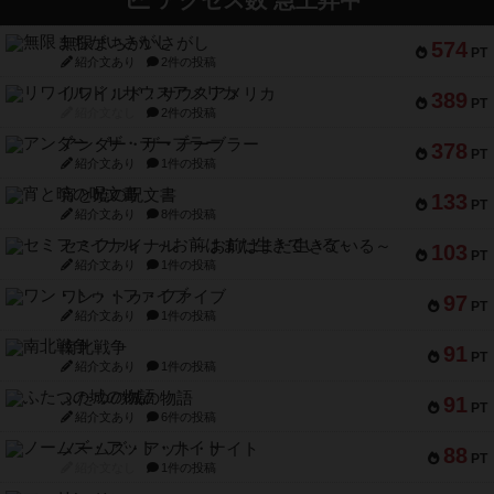
アクセス数 急上昇中
無限まちがいさがし
574
PT
紹介文あり
2件の投稿
リワイルド：サウスアメリカ
389
PT
紹介文なし
2件の投稿
アンダー・ザ・テーブラー
378
PT
紹介文あり
1件の投稿
宵と暁の呪文書
133
PT
紹介文あり
8件の投稿
セミファイナル ～お前はまだ生きている～
103
PT
紹介文あり
1件の投稿
ワン・トゥ・ファイブ
97
PT
紹介文あり
1件の投稿
南北戦争
91
PT
紹介文あり
1件の投稿
ふたつの城の物語
91
PT
紹介文あり
6件の投稿
ノームズ・アット・ナイト
88
PT
紹介文なし
1件の投稿