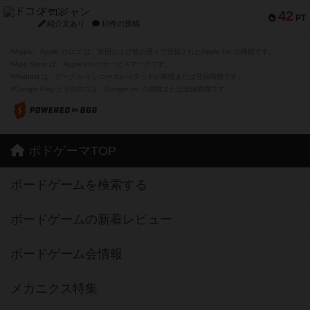
ドコジャン
42
PT
紹介文あり
10件の投稿
※Apple、Apple のロゴ は、米国および他の国々で登録されたApple Inc.の商標です。
※App Store は、Apple Inc.のサービスマークです。
※Android は、グーグル インコーポレイテッドの商標または登録商標です。
※Google Play とそのロゴは、Google Inc.の商標または登録商標です。
ボドゲーマTOP
ボードゲームを検索する
ボードゲームの新着レビュー
ボードゲーム会情報
メカニクス特集