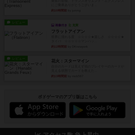
乗客の皆様、トランスオリエント・エクスプレス
にご乗車ありがとうございま...
約10時間前
by jurong
レビュー
画像付き
充実
フラットアイアン
世界に浸れる度 ☆☆☆☆★楽しさ ☆☆☆☆★
タイパ ☆☆☆☆☆マンハッ...
約12時間前
by DKnewyork
レビュー
花火：スターマイン
自分のカードは見えず他のプレイヤーのカードが
見える状態でカードを教えた...
約13時間前
by mob567
ボドゲーマのアプリ版はこちら