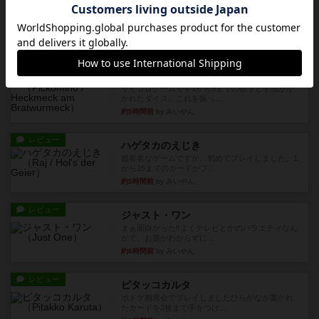
メメントオンラインタクティクス
どんどん物量が増えて大変になっていく押し付け
合いが楽しいゲーム盛り上が...
約4時間前
by nekomanma222
レビュー
ヘックメック
サイコロゲームです1から5までの数字と芋虫がか
かれたダイス。これを振っ...
約5時間前
by みいやん
レビュー
ハゲタカのえじき
超有名なゲームですが、初めてプレイしました。1
から15までのカードがプ...
約5時間前
by みいやん
レビュー
ジャスト・ワン
まぁ面白かった‼️よくテレビとかのバラエティなん
かで、お題がわからずに...
約6時間前
by みいやん
レビュー
ピタッコカルタ
ボドゲ相席会でプレイしましたひらがなが書かれ
たカードを2枚まで手をつけ...