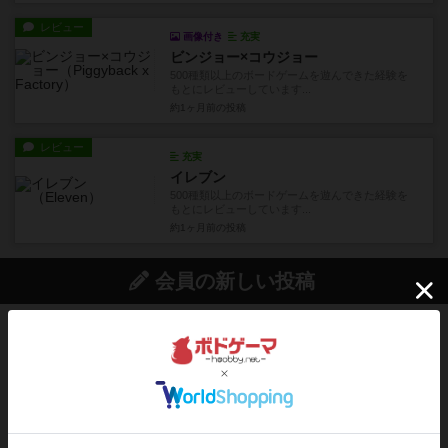
レビュー
画像付き
充実
ビンジョー×コウジョー
500種類以上のボードゲームを遊んできた経験を
もとにレビューしています...
約1ヶ月前
の投稿
レビュー
充実
イレブン
500種類以上のボードゲームを遊んできた経験を
もとにレビューしています...
約1ヶ月前
の投稿
会員の新しい投稿
ルール/インスト
画像付き
充実
マーケットフレッシュ
目的あなたの店先に農産物の木箱を戦略的に積み
重ねて在庫を最大化し、競合...
約3時間前
by jurong
レビュー