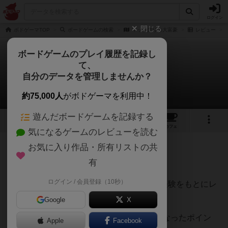
ログイン
閉じる
ボドゲーマTOP
ボードゲームの検索
マッチ売りの大富豪
レビュー
ボードゲームのプレイ履歴を記録し
て、
マッチ売りの大富豪
自分のデータを管理しませんか？
てうさんのレビュー
約75,000人
がボドゲーマを利用中！
遊んだボードゲームを記録する
1
1
10
85
トップ
画像
動画
レビュー
カフェ
気になるゲームのレビューを読む
お気に入り作品・所有リストの共
250名
2名
0
2ヶ月前
有
ログイン / 会員登録（10秒）
500種類以上のボードゲームを遊んできた経験をもとにレ
ビューしています。
Google
X
【遊んで感じた面白い点・魅力】と【気になったポイン
Apple
Facebook