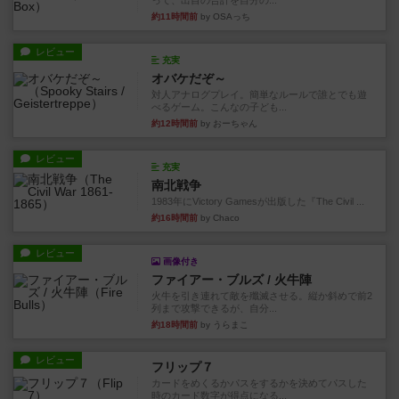
って、出目の合計を自分の...
約11時間前
by OSAっち
レビュー
充実
オバケだぞ～
対人アナログプレイ。簡単なルールで誰とでも遊
べるゲーム。こんなの子ども...
約12時間前
by おーちゃん
レビュー
充実
南北戦争
1983年にVictory Gamesが出版した『The Civil ...
約16時間前
by Chaco
レビュー
画像付き
ファイアー・ブルズ / 火牛陣
火牛を引き連れて敵を殲滅させる。縦か斜めで前2
列まで攻撃できるが、自分...
約18時間前
by うらまこ
レビュー
フリップ７
カードをめくるかパスをするかを決めてパスした
時のカード数字が得点になる...