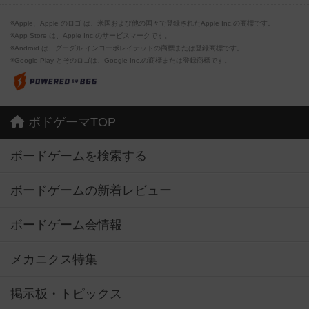
※Apple、Apple のロゴ は、米国および他の国々で登録されたApple Inc.の商標です。
※App Store は、Apple Inc.のサービスマークです。
※Android は、グーグル インコーポレイテッドの商標または登録商標です。
※Google Play とそのロゴは、Google Inc.の商標または登録商標です。
ボドゲーマTOP
ボードゲームを検索する
ボードゲームの新着レビュー
ボードゲーム会情報
メカニクス特集
掲示板・トピックス