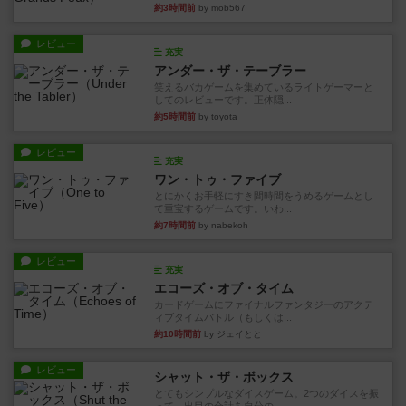
約3時間前
by mob567
レビュー
充実
アンダー・ザ・テーブラー
笑えるバカゲームを集めているライトゲーマーと
してのレビューです。正体隠...
約5時間前
by toyota
レビュー
充実
ワン・トゥ・ファイブ
とにかくお手軽にすき間時間をうめるゲームとし
て重宝するゲームです。いわ...
約7時間前
by nabekoh
レビュー
充実
エコーズ・オブ・タイム
カードゲームにファイナルファンタジーのアクテ
ィブタイムバトル（もしくは...
約10時間前
by ジェイとと
レビュー
シャット・ザ・ボックス
とてもシンプルなダイスゲーム。2つのダイスを振