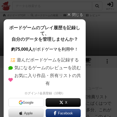
ログイン
閉じる
ボドゲーマTOP
ボードゲームの検索
マンティス
レビュー
ボードゲームのプレイ履歴を記録し
て、
マンティス
自分のデータを管理しませんか？
1件のレビュー
約75,000人
がボドゲーマを利用中！
遊んだボードゲームを記録する
1
1
1
トップ
画像
動画
レビュー
カフェ
気になるゲームのレビューを読む
お気に入り作品・所有リストの共
神
624名
2名
0
充実
有
レーティングが非公開に設定されたユーザー
ログイン / 会員登録（10秒）
白州
6/102023年ドイツ年間ゲーム大賞推薦リスト
Google
X
（ロングリスト）入り作品。こねこばくはつで
大ヒットしたメンバーの作品で、多分、これが
Apple
Facebook
SDJに登場したのは初めてだと思う。このメン