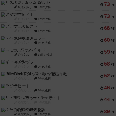
リスボン・トラム 28
73
PT
紹介文あり
9件の投稿
アマナイト
73
PT
紹介文なし
1件の投稿
ブラヴェスト
66
PT
紹介文なし
1件の投稿
スペクタキュラー
60
PT
紹介文なし
1件の投稿
スモールワールド
59
PT
紹介文あり
13件の投稿
ギャンブラー
58
PT
紹介文なし
2件の投稿
Bitter End ブタペスト救出作戦
52
PT
紹介文なし
1件の投稿
ラピード
46
PT
紹介文なし
1件の投稿
ザ・フラッフィー・ライト
44
PT
紹介文なし
0件の投稿
ふたつの城の物語
39
PT
紹介文あり
6件の投稿