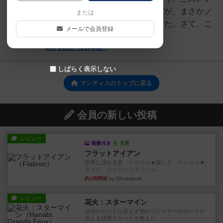
バーのゲームは大好きだったのだが、まさかノ
または
ミネートされたのは正直驚きだった。さて、こ
メールで会員登録
のゲームだが、...
続きを読む（約3年前）
しばらく表示しない
マンティスのトップに戻る
会員の新しい投稿
レビュー
画像付き
充実
フラットアイアン
世界に浸れる度 ☆☆☆☆★楽しさ ☆☆☆☆★
タイパ ☆☆☆☆☆マンハッ...
約1時間前
by DKnewyork
レビュー
花火：スターマイン
自分のカードは見えず他のプレイヤーのカードが
見える状態でカードを教えた...