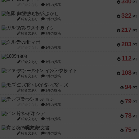
340
PT
紹介文なし
1件の投稿
無限まちがいさがし
322
PT
紹介文あり
2件の投稿
ガルフストライク
217
PT
紹介文あり
1件の投稿
クルティボ
203
PT
紹介文なし
1件の投稿
1809
112
PT
紹介文あり
1件の投稿
ファースト・イン・フライト
108
PT
紹介文あり
3件の投稿
モズビ－ズ・レイダ－ズ
94
PT
紹介文あり
1件の投稿
テンプテーション
79
PT
紹介文なし
2件の投稿
インドネシア
78
PT
紹介文あり
2件の投稿
宵と暁の呪文書
75
PT
紹介文あり
8件の投稿