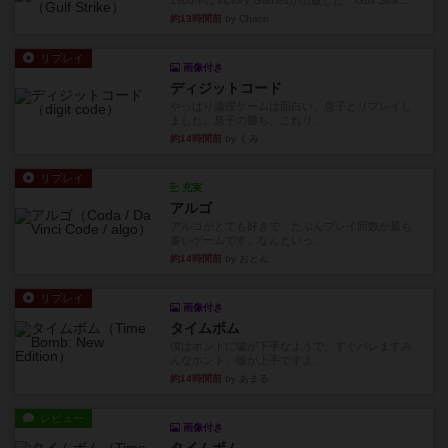
1983年にVictory Gamesが出版した『Gulf Strik...
約13時間前
by Chaco
リプレイ
画像付き
ディジットコード
やっぱり論理ゲームは面白い。息子とリプレイし
ました。息子の勝ち。これリ...
約14時間前
by くみ
リプレイ
充実
アルゴ
アルゴがとても好きで、たぶんプレイ回数が最も
多いゲームです。なんといっ...
約14時間前
by おとん
リプレイ
画像付き
タイムボム
僕はホントに嘘が下手なようで、すぐバレますみ
んなホント、嘘が上手ですよ...
約14時間前
by あまる
レビュー
画像付き