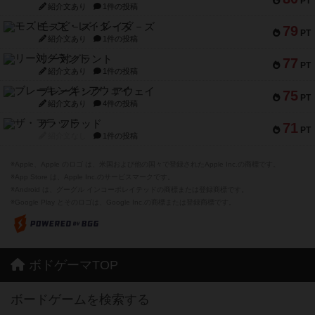
PT
紹介文あり
1件の投稿
モズビ－ズ・レイダ－ズ
79
PT
紹介文あり
1件の投稿
リー対グラント
77
PT
紹介文あり
1件の投稿
ブレーキング・アウェイ
75
PT
紹介文あり
4件の投稿
ザ・フラッド
71
PT
紹介文なし
1件の投稿
※Apple、Apple のロゴ は、米国および他の国々で登録されたApple Inc.の商標です。
※App Store は、Apple Inc.のサービスマークです。
※Android は、グーグル インコーポレイテッドの商標または登録商標です。
※Google Play とそのロゴは、Google Inc.の商標または登録商標です。
ボドゲーマTOP
ボードゲームを検索する