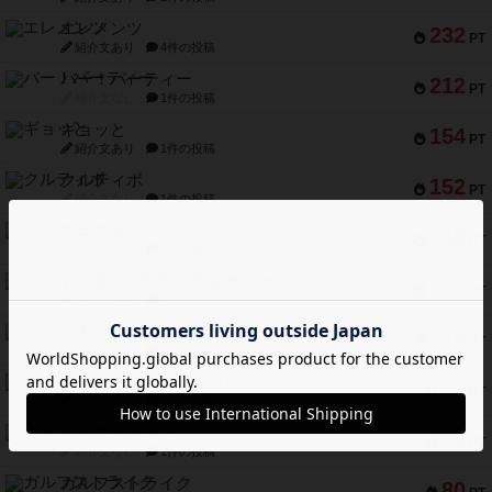
エレメンツ
232
PT
紹介文あり
4件の投稿
バー！パーティー
212
PT
紹介文なし
1件の投稿
ギョッと
154
PT
紹介文あり
1件の投稿
クルティボ
152
PT
紹介文なし
1件の投稿
ブラヴェスト
140
PT
紹介文なし
1件の投稿
ドブル：ポケットモンスター
122
PT
紹介文あり
4件の投稿
ジャンヌ・ダルク-オルレアン ドロー＆ライト
118
PT
紹介文なし
5件の投稿
ファースト・イン・フライト
94
PT
紹介文あり
3件の投稿
ダイススローン
88
PT
紹介文なし
1件の投稿
ガルフストライク
80