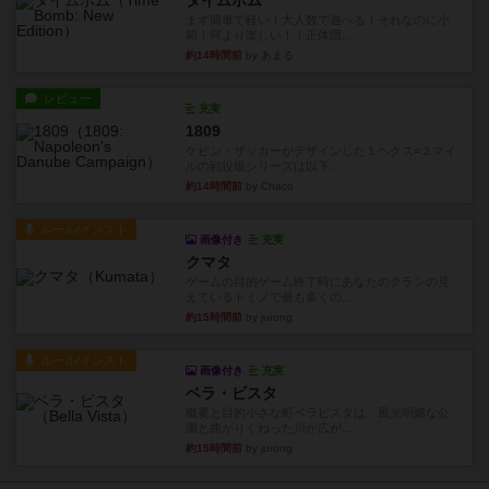
タイムボム
まず簡単で軽い！大人数で遊べる！それなのに小
箱！何より楽しい！！正体隠...
約14時間前
by あまる
レビュー
充実
1809
ケビン・ザッカーがデザインした１ヘクス=２マイ
ルの戦役級シリーズは以下...
約14時間前
by Chaco
ルール/インスト
画像付き
充実
クマタ
ゲームの目的ゲーム終了時にあなたのクランの見
えているドミノで最も多くの...
約15時間前
by jurong
ルール/インスト
画像付き
充実
ベラ・ビスタ
概要と目的小さな町ベラビスタは、風光明媚な公
園と曲がりくねった川が広が...
約15時間前
by jurong