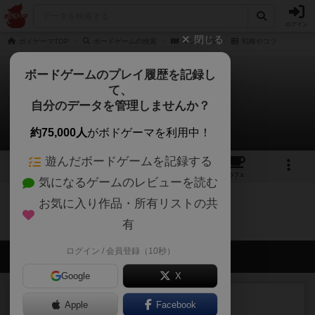
ログイン
閉じる
ボドゲーマTOP
ボードゲームの検索
マンティス
戦略やコツ
ボードゲームのプレイ履歴を記録し
て、
マンティス
自分のデータを管理しませんか？
0件の戦略やコツ
約75,000人
がボドゲーマを利用中！
遊んだボードゲームを記録する
1
1
1
トップ
画像
動画
レビュー
カフェ
気になるゲームのレビューを読む
お気に入り作品・所有リストの共
マンティスのトップに戻る
有
ログイン / 会員登録（10秒）
会員の新しい投稿
Google
X
レビュー
充実
Apple
Facebook
花火