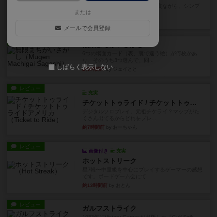
ずっと前のドイツ年間ゲーム大賞ながら、シンプ
または
ルで簡単な小ゲームで今でも...
約2時間前
by tamio
メールで会員登録
レビュー
無限まちがいさがし
6つの場面カード（表、裏で違う絵）が何枚かあ
り、そのうち3つ選んで、同...
しばらく表示しない
約5時間前
by ジェイとと
レビュー
充実
チケットトゥライド / チケットトゥライドアメリカ
デジタルソロプレイ。元祖チケライ？マップがた
くさん出てるからどれをプレ...
約7時間前
by おーちゃん
レビュー
画像付き
充実
ホットストリーク
星7軽〜中量級を中心にプレイするゲーマーの感想
です。ボードゲーム会にて...
約13時間前
by おとん
レビュー
ガルフストライク