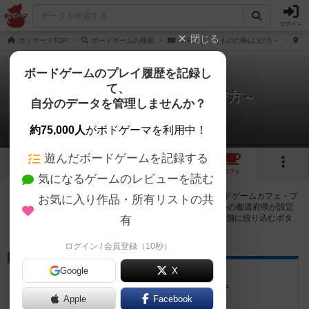
ログイン
閉じる
ボドゲーマTOP
ボードゲームの検索
マモノノ～まものの喚(よ)び方～
カ
ボードゲームのプレイ履歴を記録し
て、
マモノノ～まものの喚(よ)び方～
自分のデータを管理しませんか？
13店のカフェ/スペースが提供中
約75,000人
がボドゲーマを利用中！
遊んだボードゲームを記録する
4
6
13
トップ
画像
動画
レビュー
カフェ
気になるゲームのレビューを読む
マモノノ～まものの喚(よ)び方～で遊ぶことができるボードゲームカフェ・プ
お気に入り作品・所有リストの共
レイスペースが13店登録されています。公開プロフィールの都道府県が設定
されたアカウントでログインすると、同じ都道府県内の店舗に絞り込むボタ
有
ンが表示されます。
ログイン / 会員登録（10秒）
バー
Google
X
PUB&CAFE ヨロズヤ
栃木県日光市東和町2-9 パステルハイツ1F
Apple
Facebook