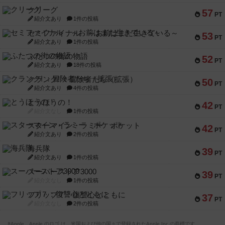
クリーグ
57
PT
紹介文あり
1件の投稿
セミファイナル ～お前はまだ生きている～
53
PT
紹介文あり
1件の投稿
ふたつの街の物語
52
PT
紹介文あり
18件の投稿
クランク! ：冒険者たち（拡張）
50
PT
紹介文あり
4件の投稿
とうほうの！
42
PT
紹介文なし
1件の投稿
スターマイン・ラミー ポケット
42
PT
紹介文あり
2件の投稿
海兵隊
39
PT
紹介文あり
1件の投稿
スーパーストア3000
39
PT
紹介文なし
1件の投稿
フリップ７：復讐心とともに
37
PT
紹介文なし
2件の投稿
※Apple、Apple のロゴ は、米国および他の国々で登録されたApple Inc.の商標です。