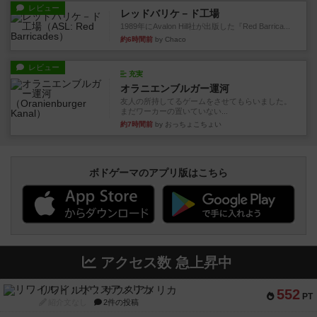
レビュー
レッドバリケ－ド工場
1989年にAvalon Hill社が出版した『Red Barrica...
約6時間前
by Chaco
レビュー
充実
オラニエンブルガー運河
友人の所持してるゲームをさせてもらいました。
まだワーカーの置いていない...
約7時間前
by おっちょこちょい
ボドゲーマのアプリ版はこちら
アクセス数 急上昇中
リワイルド：サウスアメリカ
552
PT
紹介文なし
2件の投稿