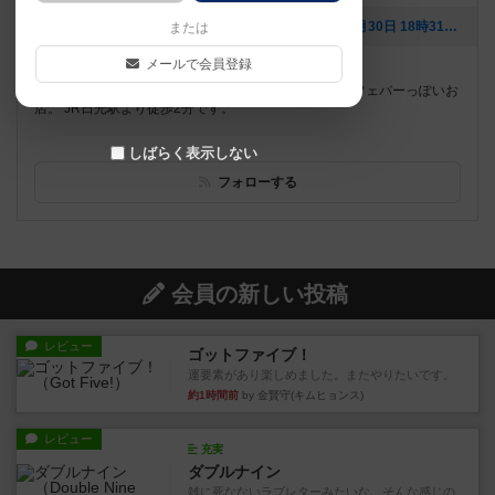
[NEW] ボードゲーム部活動 #よろボドゲ（2017年09月30日 18時31分）
または
メールで会員登録
遊べるボードゲーム
206個
「呑んで遊べる小粋な飲食店」をコンセプトにしたカフェバーっぽいお
店。 JR日光駅より徒歩2分です。
しばらく表示しない
フォローする
会員の新しい投稿
レビュー
ゴットファイブ！
運要素があり楽しめました。またやりたいです。
約1時間前
by 金賢守(キムヒョンス)
レビュー
充実
ダブルナイン
雑に死なないラブレターみたいな、そんな感じの