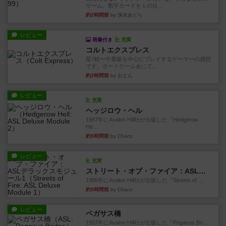
ゲーム。数字カードを１の位...
約2時間前
by 深水あどら
レビュー
画像付き
充実
コルトエクスプレス
星7軽〜中量級を中心にプレイするゲーマーの感想
です。ボードゲーム会にて...
約2時間前
by おとん
レビュー
充実
ヘッジロウ・ヘル
1987年にAvalon Hill社が出版した『Hedgerow
He...
約5時間前
by Chaco
レビュー
充実
ストリート・オブ・ファイア：ASLデラックスモジュール1
1985年にAvalon Hill社が出版した『Streets of ...
約5時間前
by Chaco
レビュー
ペガサス橋
1997年にAvalon Hill社が出版した『Pegasus Bri...