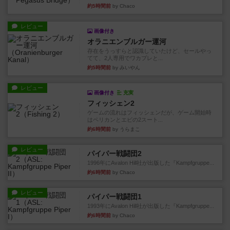
約5時間前
by Chaco
レビュー
画像付き
オラニエンブルガー運河
存在をうっすらと認識していたけど、セールやっ
てて、2人専用でワカプレと...
約5時間前
by みいやん
レビュー
画像付き
充実
フィッシェン2
ゲームの流れはフィッシェンだが、ゲーム開始時
はペリカンとエビの2スート...
約6時間前
by うらまこ
レビュー
パイパー戦闘団2
1996年にAvalon Hill社が出版した『Kampfgruppe...
約6時間前
by Chaco
レビュー
パイパー戦闘団1
1993年にAvalon Hill社が出版した『Kampfgruppe...
約6時間前
by Chaco