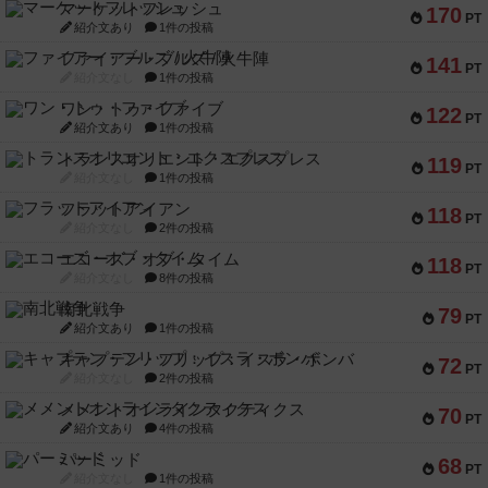
マーケットフレッシュ
170
PT
紹介文あり
1件の投稿
ファイアー・ブルズ / 火牛陣
141
PT
紹介文なし
1件の投稿
ワン・トゥ・ファイブ
122
PT
紹介文あり
1件の投稿
トランスオリエント・エクスプレス
119
PT
紹介文なし
1件の投稿
フラットアイアン
118
PT
紹介文なし
2件の投稿
エコーズ・オブ・タイム
118
PT
紹介文なし
8件の投稿
南北戦争
79
PT
紹介文あり
1件の投稿
キャプテン・フリップ：イスラ・ボンバ
72
PT
紹介文なし
2件の投稿
メメントオンラインタクティクス
70
PT
紹介文あり
4件の投稿
パーミッド
68
PT
紹介文なし
1件の投稿