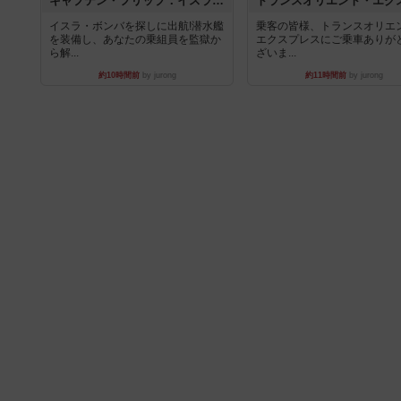
キャプテン・フリップ：イスラ・ボンバ
イスラ・ボンバを探しに出航!潜水艦
乗客の皆様、トランスオリエ
を装備し、あなたの乗組員を監獄か
エクスプレスにご乗車ありが
ら解...
ざいま...
約10時間前
by jurong
約11時間前
by jurong