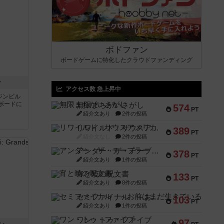
ボドファン
ボードゲームに特化したクラウドファンディング
ン
アクセス数 急上昇中
ジンビル
ボードに
無限まちがいさがし
574
PT
紹介文あり
2件の投稿
リワイルド：サウスアメリカ
389
PT
紹介文なし
2件の投稿
アンダー・ザ・テーブラー
378
PT
紹介文あり
1件の投稿
宵と暁の呪文書
133
PT
紹介文あり
8件の投稿
セミファイナル ～お前はまだ生きている～
103
PT
紹介文あり
1件の投稿
ワン・トゥ・ファイブ
97