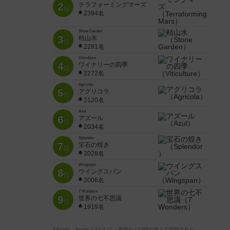
2
テラフォーミングマーズ
位
2394名
Stone Garden
3
枯山水
位
2281名
Viticulture
4
ワイナリーの四季
位
2272名
Agricola
5
アグリコラ
位
2120名
Azul
6
アズール
位
2034名
Splendor
7
宝石の煌き
位
2028名
Wingspan
8
ウイングスパン
位
2006名
7 Wonders
9
世界の七不思議
位
1919名
※Apple、Apple のロゴ は、米国および他の国々で登録された