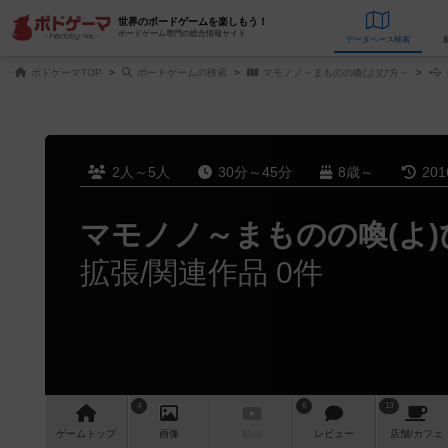
世界のボードゲームを楽しもう！
ボードゲーム専門の総合情報サイト
データベース
検
ボドゲーマTOP
ボードゲームの検索
マモノノ～まものの喚(よ)び方～
2人～5人
30分～45分
8歳～
20
マモノノ～まものの喚(よ)
拡張/関連作品 0件
4
6
13
ゲーム
トップ
画像
動画
レビュー
店舗/
カフェ