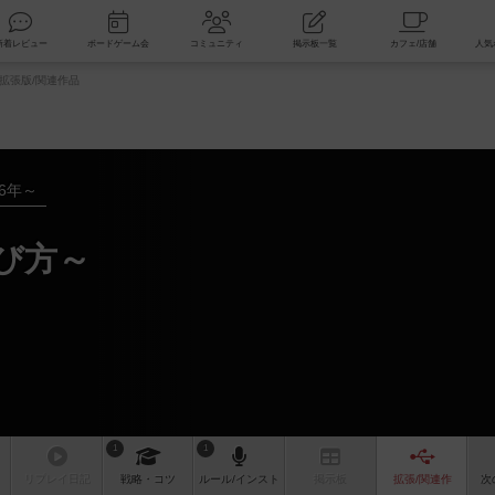
索
新着レビュー
ボードゲーム会
コミュニティ
掲示板一覧
拡張版/関連作品
16年～
び方～
1
1
リプレイ
日記
戦略
・コツ
ルール
/インスト
掲示板
拡張/関連
作
次