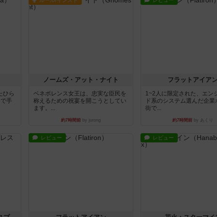
ルール/インスト
レビュー
ノームズ・アット・ナイト
フラットアイア
たひら
ベネボレンス女王は、忠実な臣民を
1~2人に限定された、エン
まで手
称えるための祝宴を開こうとしてい
ド系のシステム選んだ企業
ます。...
街で...
約7時間前
by jurong
約7時間前
by あくり
レビュー
レビュー