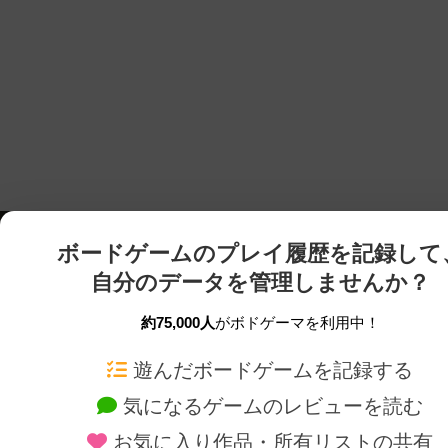
ボードゲームのプレイ履歴を記録して
自分のデータを管理しませんか？
約75,000人
がボドゲーマを利用中！
ボドゲーマTOP
ボードゲーム通販
遊んだボードゲームを記録する
気になるゲームのレビューを読む
ボードゲームを検索する
新作・再入荷情報
お気に入り作品・所有リストの共有
ボードゲームの新着レビュー
定番ボードゲームの通販