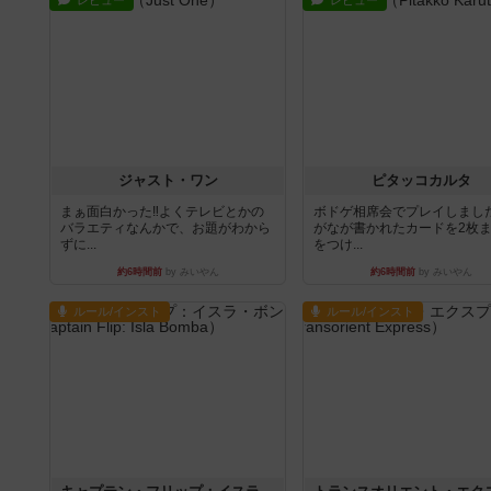
レビュー
レビュー
ジャスト・ワン
ピタッコカルタ
まぁ面白かった‼️よくテレビとかの
ボドゲ相席会でプレイしまし
バラエティなんかで、お題がわから
がなが書かれたカードを2枚
ずに...
をつけ...
約6時間前
by みいやん
約6時間前
by みいやん
ルール/インスト
ルール/インスト