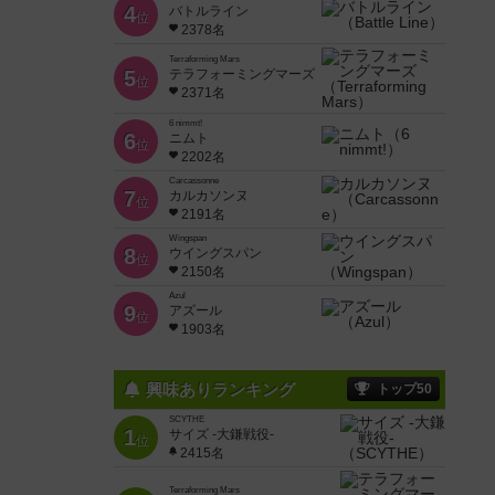
4
バトルライン
位
2378名
Terraforming Mars
5
テラフォーミングマーズ
位
2371名
6 nimmt!
6
ニムト
位
2202名
Carcassonne
7
カルカソンヌ
位
2191名
Wingspan
8
ウイングスパン
位
2150名
Azul
9
アズール
位
1903名
興味ありランキング
トップ50
SCYTHE
1
サイズ -大鎌戦役-
位
2415名
Terraforming Mars