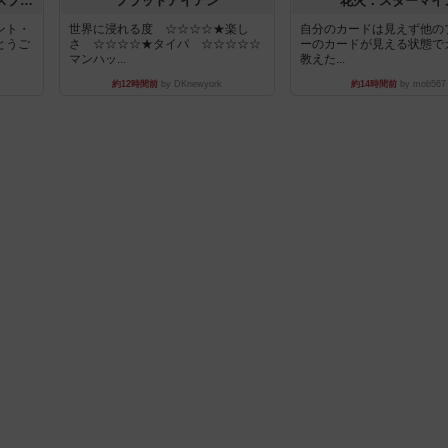
トランスオリエント・エクスプレス
フラットアイアン
花火：スターマイ
ント・
世界に浸れる度 ☆☆☆☆★楽し
自分のカードは見えず他の
とうご
さ ☆☆☆☆★タイパ ☆☆☆☆☆
ーのカードが見える状態で
マンハッ...
教えた...
約12時間前
by DKnewyork
約14時間前
by mob567