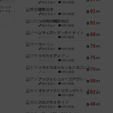
ン
PT
紹介文あり
1件の投稿
プレイヤ
南北戦争
91
カードを
PT
紹介文あり
1件の投稿
ふたつの城の物語
91
PT
紹介文あり
6件の投稿
ノームズ・アット・ナイト
88
PT
紹介文なし
1件の投稿
マーリン
76
PT
紹介文あり
6件の投稿
フラットアイアン
75
PT
紹介文なし
2件の投稿
トランスオリエント・エクスプレス
70
PT
紹介文なし
1件の投稿
アンブッシュ！：ムーブアウト！
59
PT
紹介文あり
1件の投稿
キャプテン・フリップ：イスラ・ボンバ
51
PT
紹介文なし
2件の投稿
ガルフストライク
46
PT
紹介文あり
1件の投稿