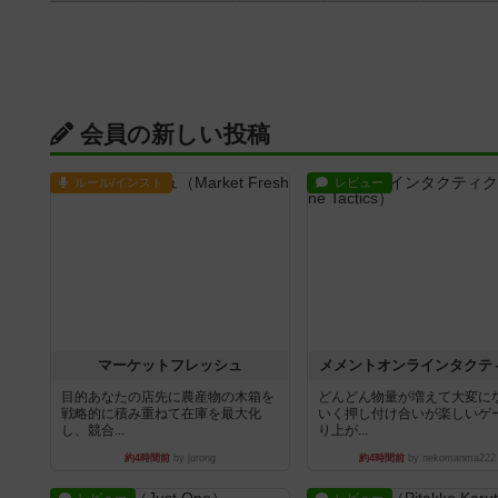
会員の新しい投稿
ルール/インスト
レビュー
マーケットフレッシュ
メメントオンラインタクテ
目的あなたの店先に農産物の木箱を
どんどん物量が増えて大変に
戦略的に積み重ねて在庫を最大化
いく押し付け合いが楽しいゲ
し、競合...
り上が...
約4時間前
by jurong
約4時間前
by nekomanma222