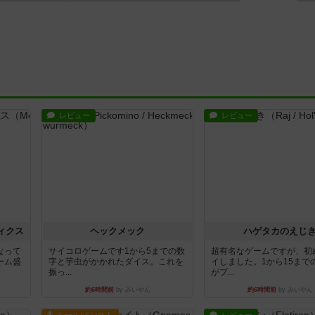
レビュー
レビュー
ィクス
ヘックメック
ハゲタカのえじ
なって
サイコロゲームです1から5までの数
超有名なゲームですが、初
ーム盛
字と芋虫がかかれたダイス。これを
イしました。1から15まで
振っ...
がプ...
約6時間前
by みいやん
約6時間前
by みいやん