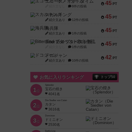
エコーズ・オブ・タイム
45
PT
紹介文なし
8件の投稿
スカルキング
45
PT
紹介文あり
12件の投稿
海兵隊
45
PT
紹介文あり
1件の投稿
Bitter End ブタペスト救出作戦
45
PT
紹介文なし
1件の投稿
ドコジャン
42
PT
紹介文あり
10件の投稿
お気に入りランキング
トップ50
Splendor
1
宝石の煌き
位
4041名
Die Siedler von Catan
2
カタン
位
3616名
Dominion
3
ドミニオン
位
2530名
Battle Line