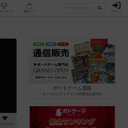
ログイン
カフェ/店舗
人気ボードゲーム
通販ストア
ボードゲーム通販
オンラインストアで7,500商品を販売中
のおすすめ