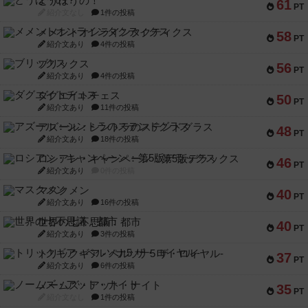
とうほうの！
61
PT
紹介文なし
1件の投稿
メメントオンラインタクティクス
58
PT
紹介文あり
4件の投稿
ブリックス
56
PT
紹介文あり
4件の投稿
ダグエイトチェス
50
PT
紹介文あり
11件の投稿
アズール：シントラのステンドグラス
48
PT
紹介文あり
18件の投稿
ロシアン・キャンペーン：第5版デラックス
46
PT
紹介文あり
0件の投稿
マスクメン
40
PT
紹介文あり
16件の投稿
世界の七不思議：都市
40
PT
紹介文あり
3件の投稿
トリックギア - ペルソナ5 ザ・ロイヤル-
37
PT
紹介文あり
6件の投稿
ノームズ・アット・ナイト
35
PT
紹介文なし
1件の投稿