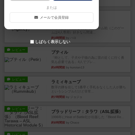
約1時間前
by ぽっぽーくるっぽー
または
レビュー
充実
メールで会員登録
エージェンシー
トリックテイキング好きで、チーム戦（このゲー
ムは4人専用）好きなら間違...
約3時間前
by ハロ
しばらく表示しない
レビュー
プティル
「時として、子犬や子猫の為に雷の近くに行く勇
気も必要である」4人でプレ...
約4時間前
by kurotan13
レビュー
ラミィキューブ
数字の牌を出して1番早く手札をなくした人が勝ち
というシンプルだけど非常...
約7時間前
by ジョジョ
レビュー
ブラッドリーフ：タラワ（ASL拡張）
1996年にHeat of Battle社が出版した『Blood Re...
約8時間前
by Chaco
レビュー