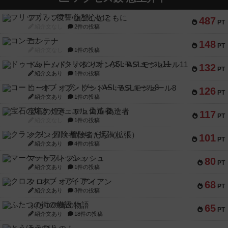
フリップ７：復讐心とともに
487
PT
紹介文なし
2件の投稿
コンテナ
148
PT
紹介文なし
1件の投稿
ドゥームド・バタリオンズ：ASLモジュール11
132
PT
紹介文あり
1件の投稿
コード・オブ・ブシドー：ASLモジュール8
126
PT
紹介文あり
1件の投稿
宝石の煌き：デュエル 偽造者
117
PT
紹介文なし
1件の投稿
クランク! ：冒険者たち（拡張）
101
PT
紹介文あり
4件の投稿
マーケットフレッシュ
80
PT
紹介文あり
1件の投稿
クロス・オブ・アイアン
68
PT
紹介文あり
3件の投稿
ふたつの街の物語
65
PT
紹介文あり
18件の投稿