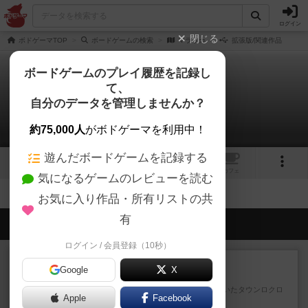
ログイン
閉じる
ボドゲーマTOP
ボードゲームの検索
マラッカ
拡張版/関連作品
ボードゲームのプレイ履歴を記録し
て、
マラッカ
自分のデータを管理しませんか？
拡張/関連作品 0件
約75,000人
がボドゲーマを利用中！
遊んだボードゲームを記録する
トップ
画像
動画
レビュー
カフェ
気になるゲームのレビューを読む
お気に入り作品・所有リストの共
有
会員の新しい投稿
ログイン / 会員登録（10秒）
レビュー
充実
Google
X
カブラン
以前オインクゲームスから出ていたタウンロクロ
Apple
Facebook
クというゲームのリメイク版...