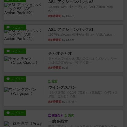
ASL アクションパック#2
1999年にMMP社が出版した『ASL Action Pack
#2』...
約8時間前
by Chaco
レビュー
ASL アクションパック#1
1997年にAvalon Hill社が出版した『ASL Action ...
約9時間前
by Chaco
レビュー
チャオチャオ
３～４人でわいわい遊ぶのにちょうどいい。ルー
ルは他の方が分かりやすく書...
約9時間前
by S
レビュー
充実
ウイングスパン
（全体評価）☆10/6（普通）（難易度）☆4/5（世
界観・見た目）☆5...
約9時間前
by ハシオキ
レビュー
画像付き
充実
一線を画す
簡単に言うと、トリックテイキングでモダンアー