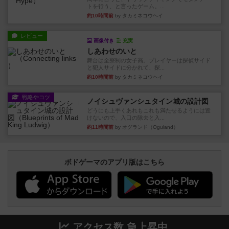
トを行う、と言ったゲーム。...
約10時間前
by タカミネコウヘイ
レビュー
画像付き
充実
しあわせのいと
舞台は全寮制の女子高。プレイヤーは探偵サイド
と犯人サイドに分かれて、探...
約10時間前
by タカミネコウヘイ
戦略やコツ
ノイシュヴァンシュタイン城の設計図
どうにも上手くあれもこれも満たせるようには置
けないので、入口の除去と入...
約11時間前
by オグランド（Oguland）
ボドゲーマのアプリ版はこちら
アクセス数 急上昇中