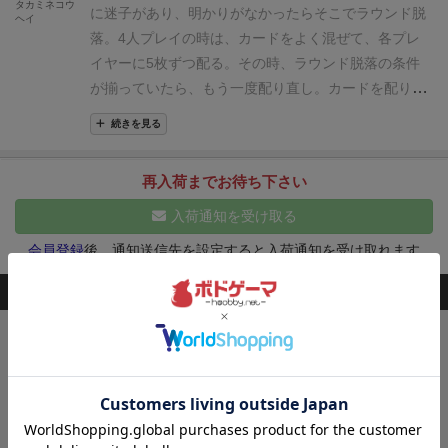
タカミネコウ
に迷子があり、明かりがなかったらそこでラウンド脱
ヘイ
で……！」と祈るような展開など、従来のトランプに
落。
4人プレイの時は、カードをよく混ぜて、各プレ
はない独特の緊張感が癖になります。
■
持ち運びやす
イヤーに5枚ずつ配る。
その時、ラウンド脱落の条件
く、リピート性も抜群
箱がコンパクトなので、ボドゲ
が揃っていたら、もう一度配り直し。
カードを配り終
会などの持ち寄りにも最適。1ゲーム15～20分程度と
えたらスタートプレイヤーは右隣の人からカードを一
短時間で決着がつくため、「もう一回！」と声が上が
続きを見る
枚取り、手札からカードを一枚出してその効果を発動
りやすく、ついつい何度も遊んでしまうリピート性の
する。
そして、左隣の人に手番が移る。
これを繰り返
高さも魅力です。
再入荷までお待ち下さい
して、手札を全て出し終えた人はライフ＋2、脱落し
た人はライフ-3、最後の一人になった人はライフ-1。
入荷通知を受け取る
これを3ラウンド繰り返してライフが一番多かった人
会員登録
後、通知送信先を設定すると入荷通知を受け取れます
が勝利。（ライフは全員7から始める）
カードの効果
には、追加行動＋1や＋2が付いているカードがあり、
このボードゲームを持ってる人が購入した商品
そのカードを場に出すと＋分再行動できる。
また、基
本的にカードを場に出すのは一枚だが、いっぺんに複
キングドミノ
数出せるカードもある。
さらに、カードの効果には迷
欲しいタイルを手に入れて、森や海、草原の
子を人に押し付けたり、山札の上に置いたりするもの
広がる自分の王国を広げよう！
3,300
もあり、効果を利用したコンポも存在する。
（税込）
気を付け
¥
2～4人
15～20分
49件
て欲しいのは、
カードの効果が終わった後、ラウンド