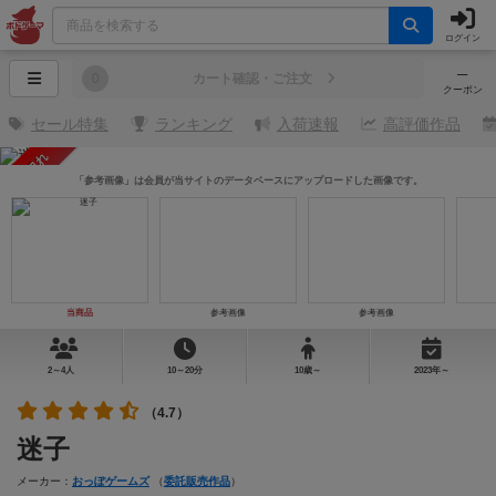
ログイン
─
0
カート確認・ご注文
クーポン
セール特集
ランキング
入荷速報
高評価作品
売り切れ
「参考画像」は会員が当サイトのデータベースにアップロードした画像です。
当商品
参考画像
参考画像
2～4人
10～20分
10歳～
2023年～
（4.7）
迷子
メーカー：
おっぽゲームズ
（
委託販売作品
）