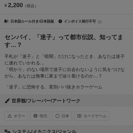
2,200
¥
（税込）
日本語ルール付き/日本語版
インボイス発行不可
（
?
）
センパイ、「迷子」って都市伝説、知ってま
す…？
手札が「迷子」と「暗闇」だけになったとき、あなたは迷子
に連れていかれる…
「明かり」のない場所で迷子に出会わないように気をつけな
がら、あなたは無事に家まで辿り着けるのか…？
「迷子」に恐怖する、変則ババ抜きホラーゲーム
世界観/フレーバー/アートワーク
ホラー
現代
日本
カードゲーム
システム/メカニクス/ジャンル