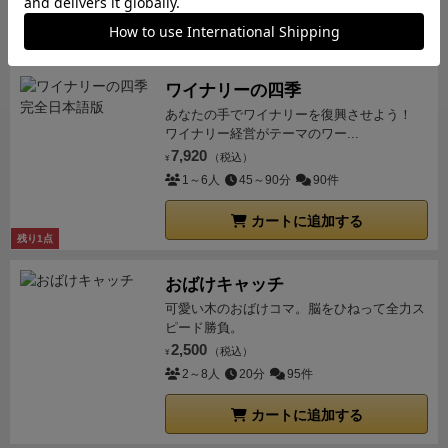
脱落の条件が揃っていたら即脱落。
明かりカードは有
カートに追加する
効な効果が多いので使いたいところだが、使いすぎる
と相手に引かれたり、カードの効果で手元からなくな
ワイナリーの四季
ってしまい、脱落してしまうのが悩ましい。
あなたの手でワイナリーを復興させよう！
ワイナリー経営がテーマのワー...
7,920
（税込）
¥
1～6人
45～90分
90件
カートに追加する
残り1点
おばけキャッチ
可愛い木のおばけコマ。脳をひねって全力ス
ピード勝負。
2,500
（税込）
¥
2～8人
20分
95件
カートに追加する