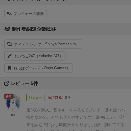
プレイヤーの脱落
制作者/関連企業/団体
ヤマシタ シンヤ（Shinya Yamashita）
よいねこ247（Yoineko 247）
おっぽゲームズ（Oppo Games）
レビュー 5件
勇者
レビュー
483名
が参考
第3版を購入。基本ルールを2人でプレイ。
基本はババ
taz
抜きなので、とても入りやすいです。
最初はカード効
果を読むのに少し時間がかかりましたが、
慣れてくる