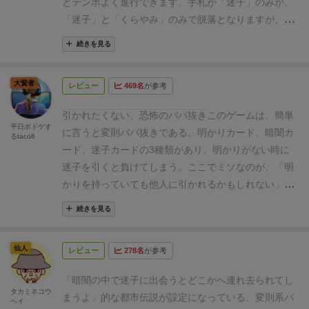
とテンポよく進行できます。
手札が「迷子」のみか、
「迷子」と「くらやみ」のみで脱落となりますが、
「迷子」は場に出せないので、怪異にまとわりつかれ
続きを見る
る
じっとりとした緊張感を味わえます。
それと同時に
手順を追加で行えるコンボも狙えるので爽快感もあり
大賢者
レビュー
469名
が参考
ます。
壊れた街灯路の通りを一気に駆け抜けたと思っ
たら、
いつの間にか水族館にいたり、
交番の明かりが
引かれたくない、恐怖のババ抜き
このゲームは、簡単
見えて一息ついたところ
踏切で突然「迷子」に連れて
平日ボドゲす
に言うと
変則ババ抜き
である。明かりカード、暗闇カ
るtaco8
いかれる…
ホラー感が良い塩梅で
非常によくできたゲ
ード、迷子カードの3種類があり、明かりがない時に
ームだと思います。
第3版から追加カードが2枚追加さ
迷子を引くと負けてしまう。
ここでミソなのが、「明
れています。
2人プレイで「黒崎さん」を出されると
かりを持っていても他人に引かれるかもしれない」と
かなり厳しいですね。
追加カードは入れたり入れなか
いうところ。うっかり油断すると、迷子を引くのと明
ったりして遊んでいます。
続きを見る
かりが無くなるのがほぼ同時に発生し、一気に転落す
ることもある。。。
また、手番でカードを1枚使用す
仙人
レビュー
278名
が参考
るのだが、明かりカードは効果が強い。よって使うな
ら「明かり」なのだが、残したいのも「明かり」とい
「暗闇の中で迷子に出会うとどこかへ連れ去られてし
うシンプルなジレンマが生まれるのが絶妙。
4人でプ
タカミネコウ
まうよ」的な都市伝説が設定になっている、変則系バ
ヘイ
レイした場合、1人だけ早くに上がってしまうことが