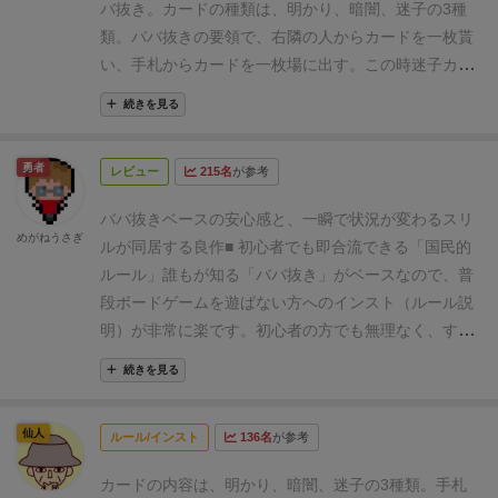
バ抜き。
カードの種類は、明かり、暗闇、迷子の3種
あり、また3枚しか迷子がいないこともあって、個人
類。
ババ抜きの要領で、右隣の人からカードを一枚貰
的には3人プレイがオススメ。
ジャパニーズホラー独
い、手札からカードを一枚場に出す。
この時迷子カー
特の、鳥肌が立つような怖さをババ抜きで感じること
ドは場に出せない。
手札が迷子だけか迷子と暗闇だけ
が出来るゲーム。内容とコンセプトが完璧にマッチし
続きを見る
になったらそのラウンドは脱落。ライフを失う。
カー
ていて驚いたことを今でも覚えている。
ドの効果で迷子カードを他人に押し付けたり、山札の
勇者
レビュー
215名
が参考
上に置いて引かせたりできるので、見た目以上に頭を
使う。
ボドゲ会で「面白くて買った」という方にやら
ババ抜きベースの安心感と、一瞬で状況が変わるスリ
せてもらい、自分も面白かったので買った。
他のボド
めがねうさぎ
ルが同居する良作
■
初心者でも即合流できる「国民的
ゲ会に持ち込んでプレイしてくれた人たちも、とても
ルール」
誰もが知る「ババ抜き」がベースなので、普
面白いと絶賛だったので、口コミで売れ続けるタイプ
段ボードゲームを遊ばない方へのインスト（ルール説
のボドゲだと思う。
明）が非常に楽です。初心者の方でも無理なく、すぐ
に輪に入って楽しむことができます。
■
単なるババ抜
続きを見る
きではない、独自の緊張感
このゲームの醍醐味は、脱
落と隣り合わせのヒリヒリした展開です。 作中のババ
仙人
ルール/インスト
136名
が参考
にあたる「迷子」の存在はもちろん、各カードの効果
によって予期せぬピンチが次々と訪れます。自分の手
カードの内容は、明かり、暗闇、迷子の3種類。
手札
札を引いてもらう際に、「これだけは引かない