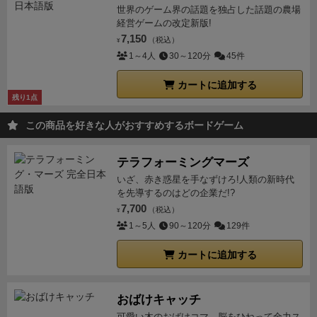
世界のゲーム界の話題を独占した話題の農場
経営ゲームの改定新版!
7,150
（税込）
¥
1～4人
30～120分
45件
カートに追加する
残り1点
この商品を好きな人がおすすめするボードゲーム
テラフォーミングマーズ
いざ、赤き惑星を手なずけろ!人類の新時代
を先導するのはどの企業だ!?
7,700
（税込）
¥
1～5人
90～120分
129件
カートに追加する
おばけキャッチ
可愛い木のおばけコマ。脳をひねって全力ス