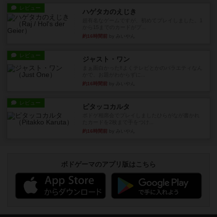
レビュー
ハゲタカのえじき
超有名なゲームですが、初めてプレイしました。1
から15までのカードがプ...
約16時間前
by みいやん
レビュー
ジャスト・ワン
まぁ面白かった‼️よくテレビとかのバラエティなん
かで、お題がわからずに...
約16時間前
by みいやん
レビュー
ピタッコカルタ
ボドゲ相席会でプレイしましたひらがなが書かれ
たカードを2枚まで手をつけ...
約16時間前
by みいやん
ボドゲーマのアプリ版はこちら