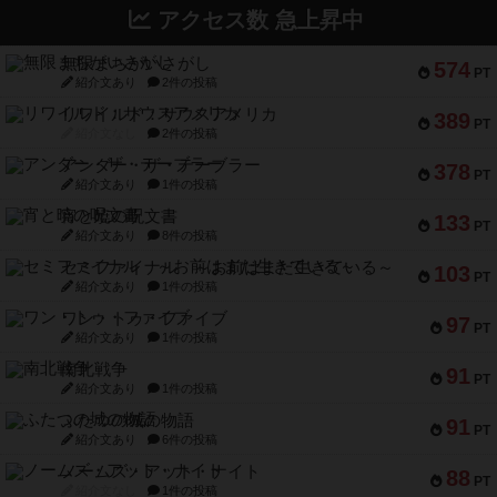
アクセス数 急上昇中
無限まちがいさがし
574
PT
紹介文あり
2件の投稿
リワイルド：サウスアメリカ
389
PT
紹介文なし
2件の投稿
アンダー・ザ・テーブラー
378
PT
紹介文あり
1件の投稿
宵と暁の呪文書
133
PT
紹介文あり
8件の投稿
セミファイナル ～お前はまだ生きている～
103
PT
紹介文あり
1件の投稿
ワン・トゥ・ファイブ
97
PT
紹介文あり
1件の投稿
南北戦争
91
PT
紹介文あり
1件の投稿
ふたつの城の物語
91
PT
紹介文あり
6件の投稿
ノームズ・アット・ナイト
88
PT
紹介文なし
1件の投稿