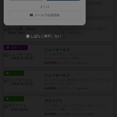
期待値を上げすぎた、というのが正直な感想。２
または
人で何度かプレイ。ここでも...
12分前
by S
メールで会員登録
レビュー
街コロ通
街コロとの違いは初めから二つサイコロを振れる
など、少しの違いはあるけれ...
しばらく表示しない
約5時間前
by くみ
戦略やコツ
ニューオールド
ゲーム終了時に、「オールドカードとニューカー
ドのどちらもある」 状態に...
約6時間前
by オグランド（Oguland）
レビュー
ニューオールド
ボードゲームを1,000個以上持っているユーザー視
点で良かった点と悪か...
約6時間前
by オグランド（Oguland）
レビュー
デクリプト
プレイ感がしっかりしてるから、超ボードゲーム
やったなって感じ。パーティ...
約7時間前
by ヒロ(新！ボードゲーム家族)