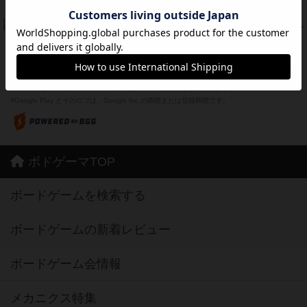
紹介文なし
1件の投稿
ドコジャン
42
PT
紹介文あり
10件の投稿
※Apple、Apple のロゴ は、米国および他の国々で登録されたApple Inc.の商標です。
※App Store は、Apple Inc.のサービスマークです。
※Android は、グーグル インコーポレイテッドの商標または登録商標です。
※Google Play とそのロゴは、Google Inc.の商標または登録商標です。
ボドゲーマTOP
ボードゲームを検索する
ボードゲームの新着レビュー
ボードゲーム会情報
メカニクス特集