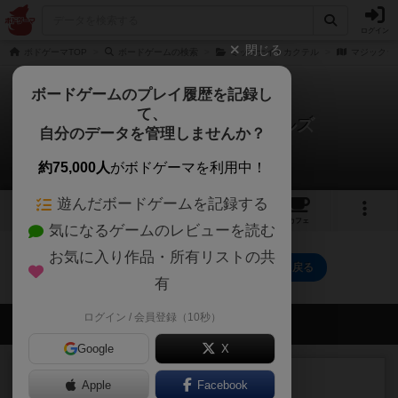
ログイン
閉じる
ボドゲーマTOP
ボードゲームの検索
ミッドナイトカクテル
マジックジ
ボードゲームのプレイ履歴を記録し
て、
マジックジュエルカクテルズ
自分のデータを管理しませんか？
0件のルール/インスト
約75,000人
がボドゲーマを利用中！
遊んだボードゲームを記録する
1
2
トップ
画像
動画
レビュー
カフェ
気になるゲームのレビューを読む
お気に入り作品・所有リストの共
マジックジュエルカクテルズのトップに戻る
有
ログイン / 会員登録（10秒）
会員の新しい投稿
Google
X
レビュー
充実
Apple
Facebook
ウイングスパン