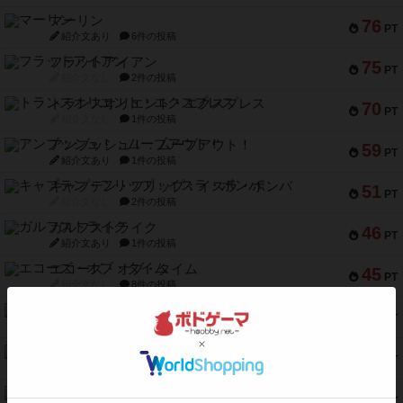
マーリン
76
PT
紹介文あり
6件の投稿
フラットアイアン
75
PT
紹介文なし
2件の投稿
トランスオリエント・エクスプレス
70
PT
紹介文なし
1件の投稿
アンブッシュ！：ムーブアウト！
59
PT
紹介文あり
1件の投稿
キャプテン・フリップ：イスラ・ボンバ
51
PT
紹介文なし
2件の投稿
ガルフストライク
46
PT
紹介文あり
1件の投稿
エコーズ・オブ・タイム
45
PT
紹介文なし
8件の投稿
スカルキング
45
PT
紹介文あり
12件の投稿
海兵隊
45
PT
紹介文あり
1件の投稿
Bitter End ブタペスト救出作戦
45
PT