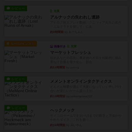
レビュー
充実
アルナックの失われし遺跡
アナログ対人プレイ数回。クニツィア先生の名作
「エルドラドを探して」にあ...
約9時間前
by おーちゃん
ルール/インスト
画像付き
充実
マーケットフレッシュ
目的あなたの店先に農産物の木箱を戦略的に積み
重ねて在庫を最大化し、競合...
約14時間前
by jurong
レビュー
メメントオンラインタクティクス
どんどん物量が増えて大変になっていく押し付け
合いが楽しいゲーム盛り上が...
約14時間前
by nekomanma222
レビュー
ヘックメック
サイコロゲームです1から5までの数字と芋虫がか
かれたダイス。これを振っ...
約16時間前
by みいやん