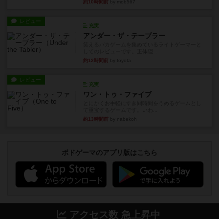
約10時間前
by mob567
レビュー
充実
アンダー・ザ・テーブラー
笑えるバカゲームを集めているライトゲーマーと
してのレビューです。正体隠...
約12時間前
by toyota
レビュー
充実
ワン・トゥ・ファイブ
とにかくお手軽にすき間時間をうめるゲームとし
て重宝するゲームです。いわ...
約13時間前
by nabekoh
ボドゲーマのアプリ版はこちら
アクセス数 急上昇中