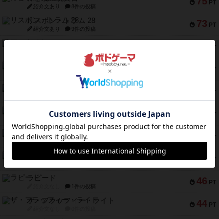
75
PT
紹介文あり
8件の投稿
リスボン・トラム 28
73
PT
紹介文あり
9件の投稿
アマナイト
73
PT
紹介文なし
1件の投稿
ブラヴェスト
66
PT
紹介文なし
1件の投稿
スペクタキュラー
60
PT
紹介文なし
1件の投稿
スモールワールド
59
PT
紹介文あり
13件の投稿
ギャンブラー
58
PT
紹介文なし
2件の投稿
Bitter End ブタペスト救出作戦
52
PT
紹介文なし
1件の投稿
ラピード
46
PT
紹介文なし
1件の投稿
ザ・フラッフィー・ライト
44
PT
紹介文なし
0件の投稿