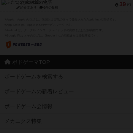
ふたつの城の物語
39
PT
紹介文あり
6件の投稿
※Apple、Apple のロゴ は、米国および他の国々で登録されたApple Inc.の商標です。
※App Store は、Apple Inc.のサービスマークです。
※Android は、グーグル インコーポレイテッドの商標または登録商標です。
※Google Play とそのロゴは、Google Inc.の商標または登録商標です。
ボドゲーマTOP
ボードゲームを検索する
ボードゲームの新着レビュー
ボードゲーム会情報
メカニクス特集