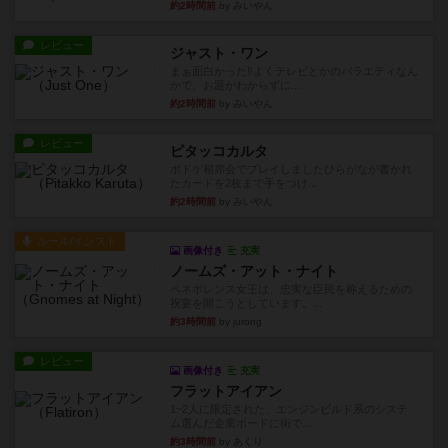
約2時間前
by みいやん
レビュー
ジャスト・ワン
まぁ面白かった‼️よくテレビとかのバラエティなん
かで、お題がわからずに...
約2時間前
by みいやん
レビュー
ピタッコカルタ
ボドゲ相席会でプレイしましたひらがなが書かれ
たカードを2枚まで手をつけ...
約2時間前
by みいやん
ルール/インスト
画像付き
充実
ノームズ・アット・ナイト
ベネボレンス女王は、忠実な臣民を称えるための
祝宴を開こうとしています。...
約3時間前
by jurong
レビュー
画像付き
充実
フラットアイアン
1~2人に限定された、エンジンビルド系のシステ
ム選んだ企業ボードに街で...
約3時間前
by あくり