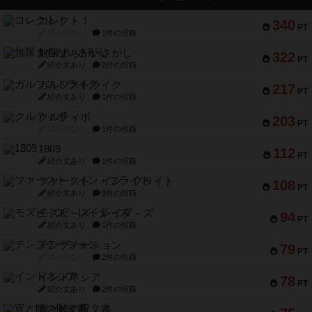
コレクト！
340
PT
紹介文なし
1件の投稿
無限まちがいさがし
322
PT
紹介文あり
2件の投稿
ガルフストライク
217
PT
紹介文あり
1件の投稿
クルティボ
203
PT
紹介文なし
1件の投稿
1809
112
PT
紹介文あり
1件の投稿
ファースト・イン・フライト
108
PT
紹介文あり
3件の投稿
モズビ－ズ・レイダ－ズ
94
PT
紹介文あり
1件の投稿
テンプテーション
79
PT
紹介文なし
2件の投稿
インドネシア
78
PT
紹介文あり
2件の投稿
宵と暁の呪文書