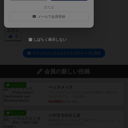
または
メールで会員登録
0
しばらく表示しない
マジックジュエルカクテルズのトップに戻る
会員の新しい投稿
レビュー
ヘックメック
サイコロゲームです1から5までの数字と芋虫がか
かれたダイス。これを振っ...
約2時間前
by みいやん
レビュー
ハゲタカのえじき
超有名なゲームですが、初めてプレイしました。1
から15までのカードがプ...