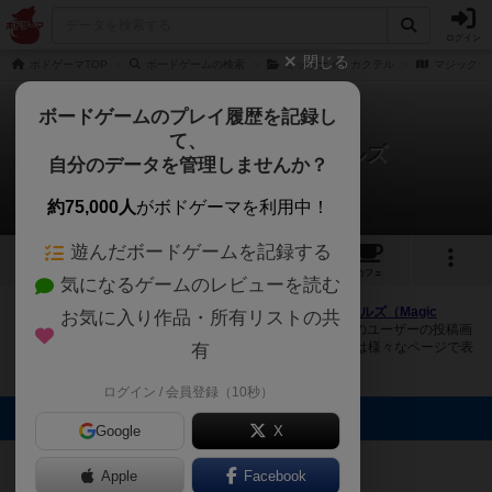
ログイン
閉じる
ボドゲーマTOP
ボードゲームの検索
ミッドナイトカクテル
マジックジ
ボードゲームのプレイ履歴を記録し
て、
マジックジュエルカクテルズ
自分のデータを管理しませんか？
1件の画像
約75,000人
がボドゲーマを利用中！
遊んだボードゲームを記録する
1
2
トップ
画像
動画
レビュー
カフェ
気になるゲームのレビューを読む
ボドゲーマにログインすると、
「マジックジュエルカクテルズ（Magic
お気に入り作品・所有リストの共
Jewel Cocktails）」
の画像をアップロード出来たり、他のユーザーの投稿画
像に評価を付けることができます。また、トップ6の画像は様々なページで表
有
示されます。
ログイン / 会員登録（10秒）
トップに表示される画像
Google
X
忍
Apple
Facebook