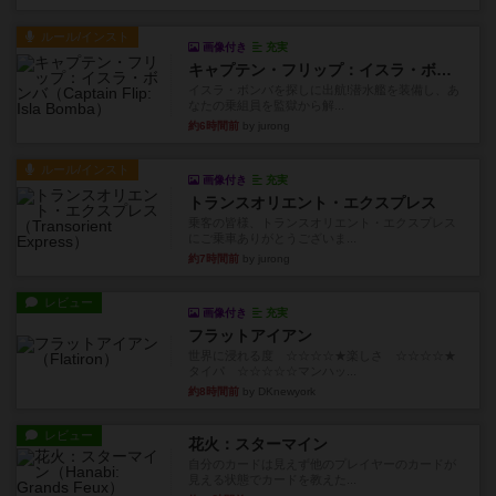
ルール/インスト
画像付き
充実
キャプテン・フリップ：イスラ・ボンバ
イスラ・ボンバを探しに出航!潜水艦を装備し、あ
なたの乗組員を監獄から解...
約6時間前
by jurong
ルール/インスト
画像付き
充実
トランスオリエント・エクスプレス
乗客の皆様、トランスオリエント・エクスプレス
にご乗車ありがとうございま...
約7時間前
by jurong
レビュー
画像付き
充実
フラットアイアン
世界に浸れる度 ☆☆☆☆★楽しさ ☆☆☆☆★
タイパ ☆☆☆☆☆マンハッ...
約8時間前
by DKnewyork
レビュー
花火：スターマイン
自分のカードは見えず他のプレイヤーのカードが
見える状態でカードを教えた...