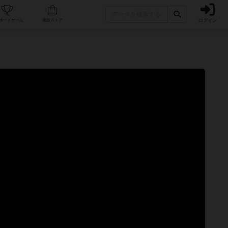
ログイン
カフェ/店舗
人気ボードゲーム
通販ストア