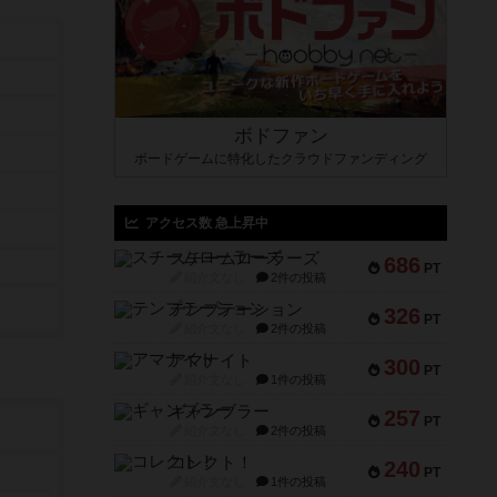
ボドファン
ボードゲームに特化したクラウドファンディング
アクセス数 急上昇中
スチームローラーズ
686
PT
紹介文なし
2件の投稿
テンプテーション
326
PT
紹介文なし
2件の投稿
アマナイト
300
PT
紹介文なし
1件の投稿
ギャンブラー
257
PT
紹介文なし
2件の投稿
コレクト！
240
PT
紹介文なし
1件の投稿