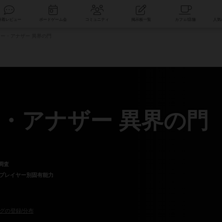
索
新着レビュー
ボードゲーム会
コミュニティ
掲示板一覧
ー・アナザー 異界の門
・アナザー 異界の門
調査
プレイヤー別固有能力
グの登録/分布