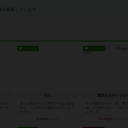
稿を募集しています
レビュー
レビュー
花火
無限まちがいさが
イする
ずっと前のドイツ年間ゲーム大賞な
6つの場面カード（表、裏
ボード
がら、シンプルで簡単な小ゲームで
絵）が何枚かあり、そのう
今でも...
んで、同...
約7時間前
by tamio
約10時間前
by ジェイと