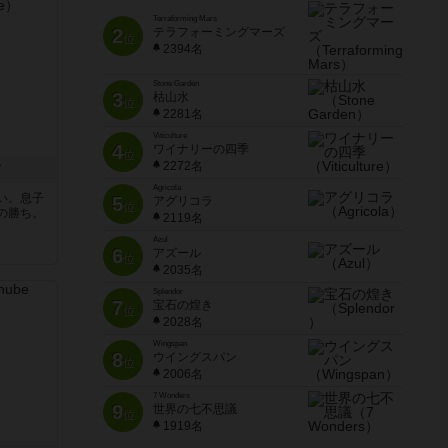
Terraforming Mars
2
テラフォーミングマーズ
位
2394名
Stone Garden
3
枯山水
位
2281名
Viticulture
4
ワイナリーの四季
位
2272名
ド
Agricola
い。息子
5
アグリコラ
位
の勝ち。
2119名
Azul
6
アズール
位
2035名
Splendor
7
宝石の煌き
位
2028名
Wingspan
8
ウイングスパン
位
2006名
7 Wonders
9
世界の七不思議
位
1919名