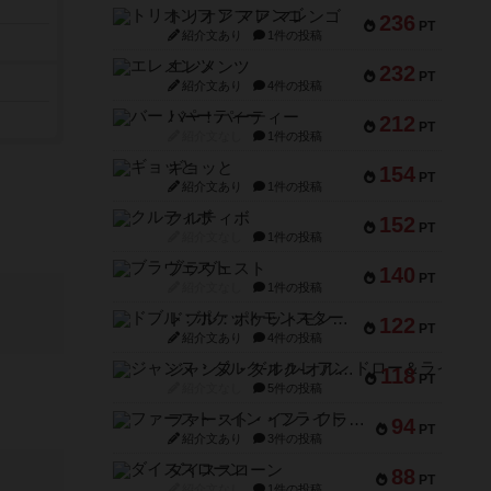
トリオンフ ア マレンゴ
236
PT
紹介文あり
1件の投稿
エレメンツ
232
PT
紹介文あり
4件の投稿
バー！パーティー
212
PT
紹介文なし
1件の投稿
ギョッと
154
PT
紹介文あり
1件の投稿
クルティボ
152
PT
紹介文なし
1件の投稿
ブラヴェスト
140
PT
紹介文なし
1件の投稿
ドブル：ポケットモンスター
122
PT
紹介文あり
4件の投稿
ジャンヌ・ダルク-オルレアン ドロー＆ライト
118
PT
紹介文なし
5件の投稿
ファースト・イン・フライト
94
PT
紹介文あり
3件の投稿
ダイススローン
88
PT
紹介文なし
1件の投稿