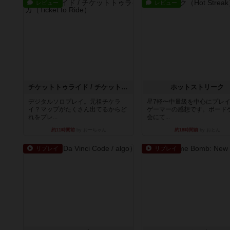
レビュー
レビュー
チケットトゥライド / チケットトゥライドアメリカ
ホットストリーク
デジタルソロプレイ。元祖チケラ
星7軽〜中量級を中心にプレ
イ？マップがたくさん出てるからど
ゲーマーの感想です。ボード
れをプレ...
会にて...
約11時間前
by おーちゃん
約18時間前
by おとん
リプレイ
リプレイ