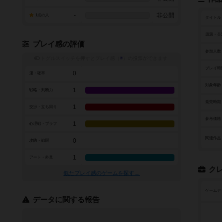
-
非公開
1点の人
タイトル
原題・英
プレイ感の評価
参加人数
トグルスイッチを押すとプレイ感（
※
）の投票ができます
プレイ時
0
運・確率
対象年齢
1
戦略・判断力
発売時期
1
交渉・立ち回り
参考価格
1
心理戦・ブラフ
関連作品
0
攻防・戦闘
1
アート・外見
ク
似たプレイ感のゲームを探す→
ゲームデ
データに関する報告