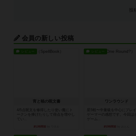
投
会員の新しい投稿
レビュー
レビュー
宵と暁の呪文書
ワンラウンド
4/5点呪文を修得したり使い魔にト
星5軽〜中量級を中心にプレ
ークンを捧げたりして得点を増やし
ゲーマーの感想です。今回は
てい...
ゲーム...
約1時間前
by ワタル
約5時間前
by おとん