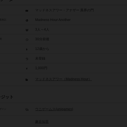
マッドネスアワー・アナザー 異界の門
Madness Hour Another
題表記
3人～4人
30分前後
間
12歳から
未登録
1,000円
マッドネスアワー（Madness Hour）
レジット
ウニゲームス(unigames)
ザイン
麻谷知世