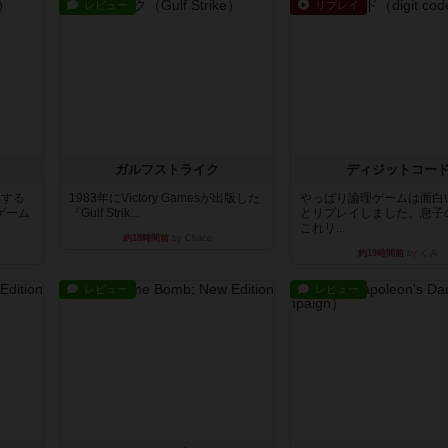
レビュー
リプレイ
ガルフストライク
ディジットコー
イする
1983年にVictory Gamesが出版した
やっぱり論理ゲームは面白
ゲーム
『Gulf Strik...
とリプレイしました。息子
これリ...
約18時間前
by Chaco
約19時間前
by くみ
レビュー
レビュー