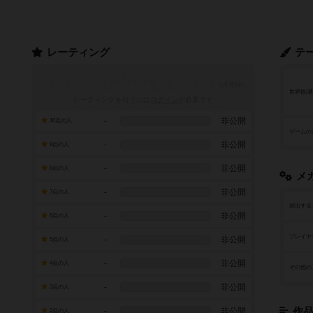
レーティング
テ
世界観/
レーティングを行うには
ログイン
が必要です
-
非公開
10点の人
ゲームの
-
非公開
9点の人
-
非公開
8点の人
メ
-
非公開
7点の人
頻出する
-
非公開
6点の人
プレイヤ
-
非公開
5点の人
-
非公開
4点の人
その他の
-
非公開
3点の人
-
非公開
作
2点の人