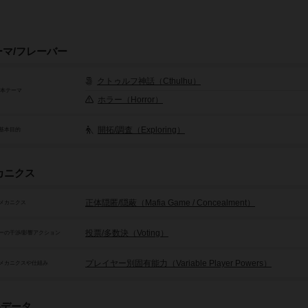
ーマ/フレーバー
クトゥルフ神話（Cthulhu）
基本テーマ
ホラー（Horror）
開拓/調査（Exploring）
基本目的
カニクス
正体隠匿/隠蔽（Mafia Game / Concealment）
メカニクス
投票/多数決（Voting）
ーの干渉/影響アクション
プレイヤー別固有能力（Variable Player Powers）
メカニクスや仕組み
品データ