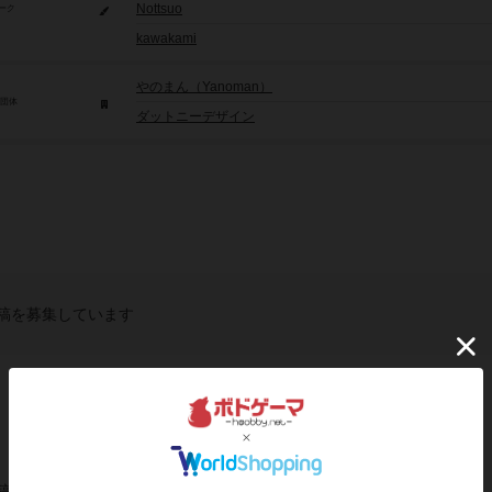
Nottsuo
ーク
kawakami
やのまん（Yanoman）
/団体
ダットニーデザイン
稿を募集しています
稿を募集しています