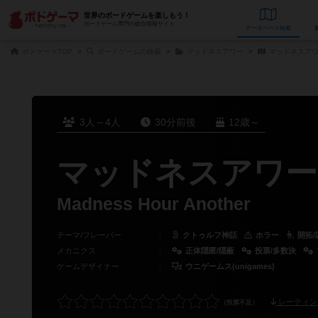
世界のボードゲームを楽しもう！
ボードゲーム専門の総合情報サイト
データベース
検
ボドゲーマTOP
ボードゲームの検索
マッドネスアワー
マッドネスアワ
3人～4人
30分前後
12歳～
マッドネスアワー
Madness Hour Another
テーマ/フレーバー
：
クトゥルフ神話
ホラー
開拓/
メカニクス
：
正体隠匿/隠蔽
投票/多数決
ゲームデザイナー
：
ウニゲームス(unigames)
レーティン