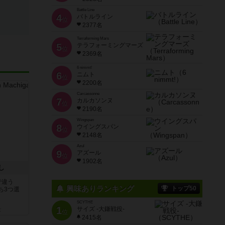
Battle Line
4
バトルライン
位
2377名
Terraforming Mars
5
テラフォーミングマーズ
位
2369名
6 nimmt!
6
ニムト
位
2200名
Carcassonne
7
カルカソンヌ
位
2190名
Wingspan
8
ウイングスパン
位
2148名
Azul
9
アズール
位
1902名
し
で違う
興味ありランキング
トップ50
ち3つ選
SCYTHE
1
サイズ -大鎌戦役-
と
位
2415名