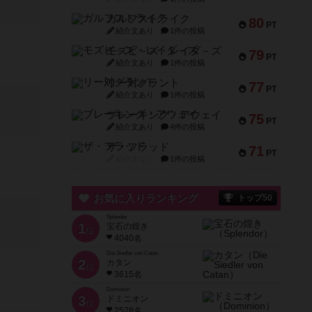
ガルフストライク
80
PT
紹介文あり
1件の投稿
モズビ－ズ・レイダ－ズ
79
PT
紹介文あり
1件の投稿
リー対グラント
77
PT
紹介文あり
1件の投稿
ブレーキング・アウェイ
75
PT
紹介文あり
4件の投稿
ザ・フラッド
71
PT
紹介文なし
1件の投稿
お気に入りランキング
トップ50
Splendor
1
宝石の煌き
位
4040名
Die Siedler von Catan
2
カタン
位
3615名
Dominion
3
ドミニオン
位
2528名