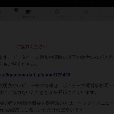
1
ュー
店舗/
カフェ
リプレイ
日記
戦略
・コツ
ルール
ご協力ください
ます。データベース追加申請時に以下の参考URLが入力
らもご覧ください。
ps://gamemarket.jp/game/179428
説明文やレビュー等の情報は、ボドゲーマ運営事務局・
様にご協力をいただきながら登録されています。
異界の門の特徴や概要を御存知の方は、ヘッダーメニュ
の作成/編集にご協力いただければ幸いです。