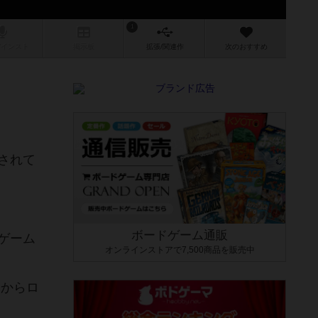
1
/インスト
掲示板
拡張/関連
作
次のおすすめ
されて
ボードゲーム通販
ゲーム
オンラインストアで7,500商品を販売中
ーからロ