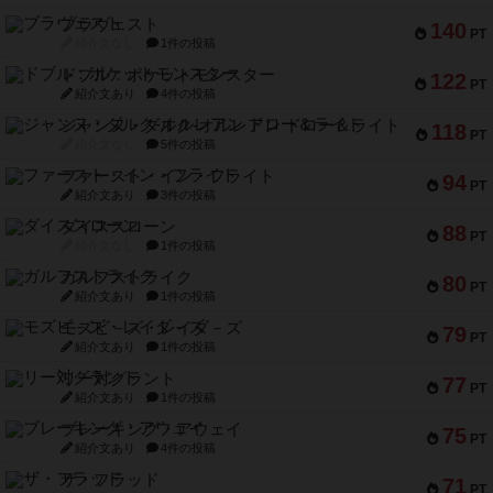
ブラヴェスト
140
PT
紹介文なし
1件の投稿
ドブル：ポケットモンスター
122
PT
紹介文あり
4件の投稿
ジャンヌ・ダルク-オルレアン ドロー＆ライト
118
PT
紹介文なし
5件の投稿
ファースト・イン・フライト
94
PT
紹介文あり
3件の投稿
ダイススローン
88
PT
紹介文なし
1件の投稿
ガルフストライク
80
PT
紹介文あり
1件の投稿
モズビ－ズ・レイダ－ズ
79
PT
紹介文あり
1件の投稿
リー対グラント
77
PT
紹介文あり
1件の投稿
ブレーキング・アウェイ
75
PT
紹介文あり
4件の投稿
ザ・フラッド
71
PT