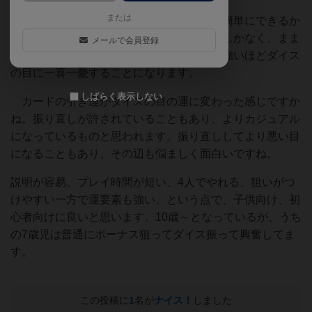
または
では、相手の狙いを妨害しようと思えば簡単にできるか
というと、取得タイルはダイスの目に頼るしかなく、まま
メールで会員登録
ならない部分があり、狙いに対する思いが強いほどダイス
の目に一喜一憂することになります。
しばらく表示しない
カードの引き運がダイスの目の運に変わった感じですか
ね。振り直しが許されていることもあり、よりカジュアル
になっているものと思われます。振り直ししてより悪い目
になることもあり、その辺も悩ましく面白いですね。
説明が容易、プレイ時間が短い、4人でやれる、狙いがつ
けやすい一方で運要素も強い、という点で、子供向け、初
心者向けに良いと思います。10歳～となっているが、うち
の7歳児は普通にボーナス狙ってダイス振って興奮してま
す。
この投稿に
1
名が
ナイス！
しました