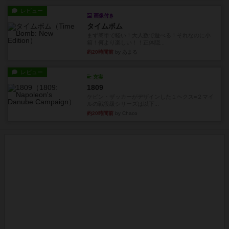
レビュー
画像付き
タイムボム
まず簡単で軽い！大人数で遊べる！それなのに小
箱！何より楽しい！！正体隠...
約20時間前
by あまる
レビュー
充実
1809
ケビン・ザッカーがデザインした１ヘクス=２マイ
ルの戦役級シリーズは以下...
約20時間前
by Chaco