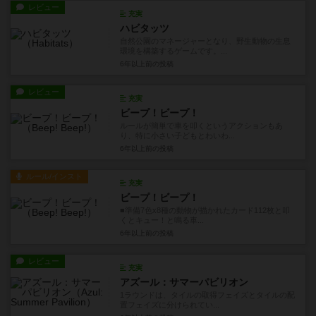
レビュー
充実
ハビタッツ
自然公園のマネージャーとなり、野生動物の生息
環境を構築するゲームです。...
6年以上前
の投稿
レビュー
充実
ビープ！ビープ！
ルールが簡単で車を叩くというアクションもあ
り、特に小さい子どもとわいわ...
6年以上前
の投稿
ルール/インスト
充実
ビープ！ビープ！
■準備7色x8種の動物が描かれたカード112枚と叩
くとキュー！と鳴る車...
6年以上前
の投稿
レビュー
充実
アズール：サマーパビリオン
1ラウンドは、タイルの取得フェイズとタイルの配
置フェイズに分けられてい...