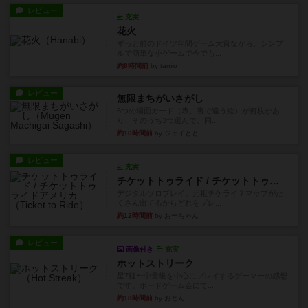
レビュー
充実
花火
ずっと前のドイツ年間ゲーム大賞ながら、シンプ
ルで簡単な小ゲームで今でも...
約8時間前
by tamio
レビュー
無限まちがいさがし
6つの場面カード（表、裏で違う絵）が何枚かあ
り、そのうち3つ選んで、同...
約10時間前
by ジェイとと
レビュー
充実
チケットトゥライド / チケットトゥライドアメリカ
デジタルソロプレイ。元祖チケライ？マップがた
くさん出てるからどれをプレ...
約12時間前
by おーちゃん
レビュー
画像付き
充実
ホットストリーク
星7軽〜中量級を中心にプレイするゲーマーの感想
です。ボードゲーム会にて...
約18時間前
by おとん