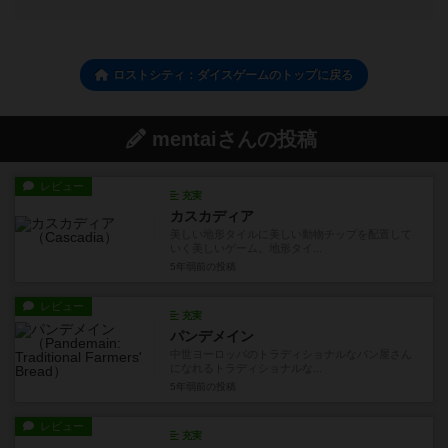
ロストシティ：ダイスゲームのトップに戻る
mentaiさんの投稿
レビュー
充実
カスカディア
美しい地形タイルに美しい動物チップを配置して
いく美しいゲーム。地形タイ...
5年弱前
の投稿
レビュー
充実
パンデメイン
中世ヨーロッパのトラディショナルなパン屋さん
になれるトラディショナルな...
5年弱前
の投稿
レビュー
充実