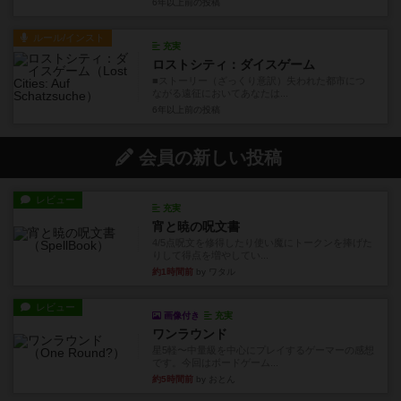
6年以上前
の投稿
ルール/インスト
充実
ロストシティ：ダイスゲーム
■ストーリー（ざっくり意訳）失われた都市につ
ながる遠征においてあなたは...
6年以上前
の投稿
会員の新しい投稿
レビュー
充実
宵と暁の呪文書
4/5点呪文を修得したり使い魔にトークンを捧げた
りして得点を増やしてい...
約1時間前
by ワタル
レビュー
画像付き
充実
ワンラウンド
星5軽〜中量級を中心にプレイするゲーマーの感想
です。今回はボードゲーム...
約5時間前
by おとん