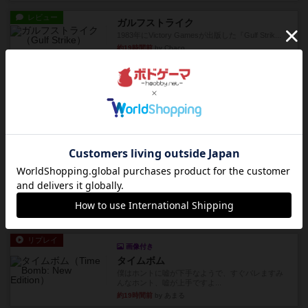
レビュー
ガルフストライク
1983年にVictory Gamesが出版した『Gulf Strik...
約19時間前
by Chaco
リプレイ
画像付き
ディジットコード
やっぱり論理ゲームは面白い。息子とリプレイし
ました。息子の勝ち。これリ...
約19時間前
by くみ
リプレイ
充実
アルゴ
アルゴがとても好きで、たぶんプレイ回数が最も
多いゲームです。なんといっ...
約19時間前
by おとん
リプレイ
画像付き
タイムボム
僕はホントに嘘が下手なようで、すぐバレますみ
んなホント、嘘が上手ですよ...
約19時間前
by あまる