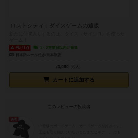
ロストシティ：ダイスゲームの通販
新たに仲間入りするのは、ダイス（サイコロ）を使った
ゲーム！
残り1点
1～2営業日以内に発送
日本語ルール付き/日本語版
3,080
¥
（税込）
カートに追加する
このレビューの投稿者
勇者
中量級のボードゲーム、カードゲームが好きです。
王道も取り揃えていないまだまだビギナー。 でも