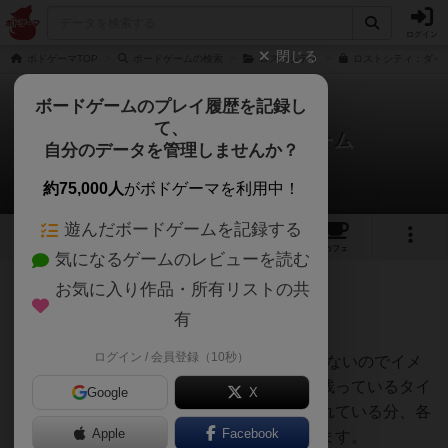
ログイン
閉じる
ボドゲーマTOP
ボードゲームの検索
ロストシティ
ロストシティ：ダイ
ボードゲームのプレイ履歴を記録し
て、
ロストシティ：ダイスゲーム
自分のデータを管理しませんか？
mentaiさんのレビュー
約75,000人
がボドゲーマを利用中！
遊んだボードゲームを記録する
2
3
16
トップ
画像
動画
レビュー
カフェ
気になるゲームのレビューを読む
お気に入り作品・所有リストの共
211名
1名
0
6年以上前
有
ログイン / 会員登録（10秒）
カードやボードのLostCitiesをやったことないのでイメ
ージでしか比較はできないのですが、場に残っているタイ
Google
X
ルや、各人の持っているタイルが可視化されている分、各
Apple
Facebook
人の狙いはより赤裸々にわかるものと思います。