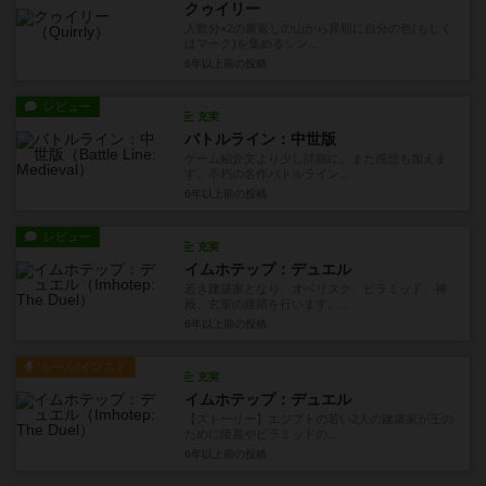
クゥイリー
人数分×2の裏返しの山から昇順に自分の色(もしく
はマーク)を集めるシン...
6年以上前
の投稿
レビュー
充実
バトルライン：中世版
ゲーム紹介文より少し詳細に。また感想も加えま
す。不朽の名作バトルライン...
6年以上前
の投稿
レビュー
充実
イムホテップ：デュエル
若き建築家となり、オベリスク、ピラミッド、神
殿、玄室の建築を行います。...
6年以上前
の投稿
ルール/インスト
充実
イムホテップ：デュエル
【ストーリー】エジプトの若い2人の建築家が王の
ために陵墓やピラミッドの...
6年以上前
の投稿