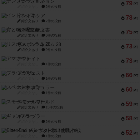
テンプテーション
79
PT
紹介文なし
2件の投稿
インドネシア
78
PT
紹介文あり
2件の投稿
宵と暁の呪文書
75
PT
紹介文あり
8件の投稿
リスボン・トラム 28
73
PT
紹介文あり
9件の投稿
アマナイト
73
PT
紹介文なし
1件の投稿
ブラヴェスト
66
PT
紹介文なし
1件の投稿
スペクタキュラー
60
PT
紹介文なし
1件の投稿
スモールワールド
59
PT
紹介文あり
13件の投稿
ギャンブラー
58
PT
紹介文なし
2件の投稿
Bitter End ブタペスト救出作戦
52
PT
紹介文なし
1件の投稿