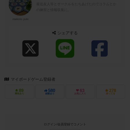
最近友人等とサークルをたちあげたのでコラムとか
の練習と情報収集に。
makoto yuki
シェアする
マイボードゲーム登録者
89
580
63
278
興味あり
経験あり
お気に入り
持ってる
ログイン/会員登録でコメント