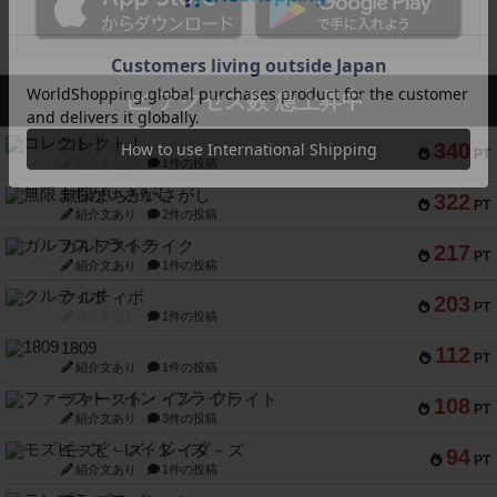
アクセス数 急上昇中
コレクト！
340
PT
紹介文なし
1件の投稿
無限まちがいさがし
322
PT
紹介文あり
2件の投稿
ガルフストライク
217
PT
紹介文あり
1件の投稿
クルティボ
203
PT
紹介文なし
1件の投稿
1809
112
PT
紹介文あり
1件の投稿
ファースト・イン・フライト
108
PT
紹介文あり
3件の投稿
モズビ－ズ・レイダ－ズ
94
PT
紹介文あり
1件の投稿