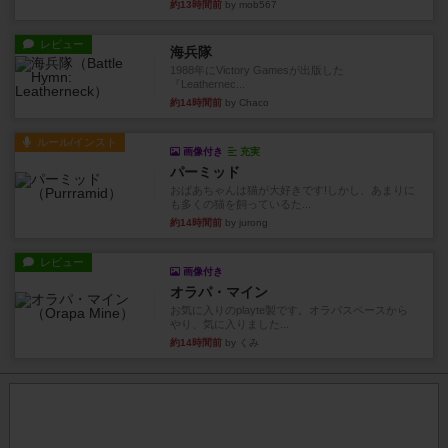
約13時間前
by mob567
レビュー
海兵隊
1988年にVictory Gamesが出版した
『Leathernec...
約14時間前
by Chaco
ルール/インスト
画像付き
充実
パーミッド
おばあちゃんは猫が大好きです!しかし、あまりに
も多くの猫を飼っているた...
約14時間前
by jurong
レビュー
画像付き
オラパ・マイン
お気に入りのplayte製です。オラパスペースから
やり、気に入りました...
約14時間前
by くみ