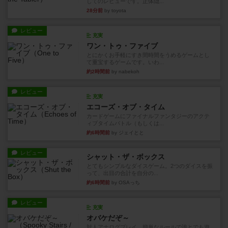
してのレビューです。正体隠...
28分前
by toyota
レビュー
充実
ワン・トゥ・ファイブ
とにかくお手軽にすき間時間をうめるゲームとし
て重宝するゲームです。いわ...
約2時間前
by nabekoh
レビュー
充実
エコーズ・オブ・タイム
カードゲームにファイナルファンタジーのアクテ
ィブタイムバトル（もしくは...
約6時間前
by ジェイとと
レビュー
シャット・ザ・ボックス
とてもシンプルなダイスゲーム。2つのダイスを振
って、出目の合計を自分の...
約6時間前
by OSAっち
レビュー
充実
オバケだぞ～
対人アナログプレイ。簡単なルールで誰とでも遊