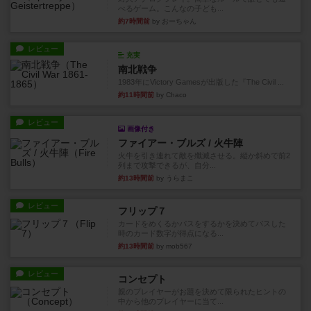
べるゲーム。こんなの子ども...
約7時間前
by おーちゃん
レビュー
充実
南北戦争
1983年にVictory Gamesが出版した『The Civil ...
約11時間前
by Chaco
レビュー
画像付き
ファイアー・ブルズ / 火牛陣
火牛を引き連れて敵を殲滅させる。縦か斜めで前2
列まで攻撃できるが、自分...
約13時間前
by うらまこ
レビュー
フリップ７
カードをめくるかパスをするかを決めてパスした
時のカード数字が得点になる...
約13時間前
by mob567
レビュー
コンセプト
親のプレイヤーがお題を決めて限られたヒントの
中から他のプレイヤーに当て...