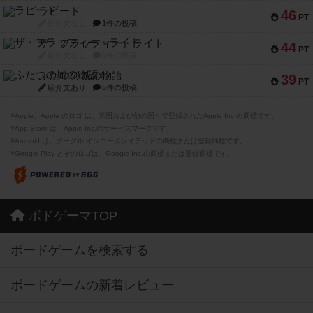
ラピード
46
PT
紹介文なし
1件の投稿
ザ・フラッフィー・ライト
44
PT
紹介文なし
0件の投稿
ふたつの城の物語
39
PT
紹介文あり
6件の投稿
※Apple、Apple のロゴ は、米国および他の国々で登録されたApple Inc.の商標です。
※App Store は、Apple Inc.のサービスマークです。
※Android は、グーグル インコーポレイテッドの商標または登録商標です。
※Google Play とそのロゴは、Google Inc.の商標または登録商標です。
ボドゲーマTOP
ボードゲームを検索する
ボードゲームの新着レビュー