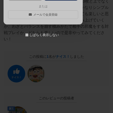
できているので結構頑丈なんですが、2枚、3枚と上でなく
または
横に繋げるとかなりしなります！遊び方がかなりシンプル
なので誰でも楽しめますし、お酒が入ってても楽しいと思
メールで会員登録
います！みんなで協力してバランスよく積み上げていく
か、わざとバランスを崩す積みかたで相手の邪魔をする対
戦プレイか、どちらも楽しいので是非やってみてくださ
しばらく表示しない
い！
この投稿に
1
名が
ナイス！
しました
ナイス！
このレビューの投稿者
国王