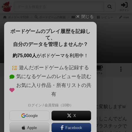
ログイン
閉じる
ボドゲーマTOP
ボードゲームの検索
リベリウム
レビュー
mako
ボードゲームのプレイ履歴を記録し
て、
リベリウム
自分のデータを管理しませんか？
makoto yukiさんのレビュー
約75,000人
がボドゲーマを利用中！
遊んだボードゲームを記録する
8
5
52
トップ
画像
動画
レビュー
カフェ
気になるゲームのレビューを読む
お気に入り作品・所有リストの共
195名
1名
0
約9年前
有
ログイン / 会員登録（10秒）
最初の段階からは予想もつかないような姿に変貌しますw
Google
X
カードに空いてるスリットに他のカードをさしこんでどん
どん積み上げていくこのゲーム。カードはプラスチックで
Apple
Facebook