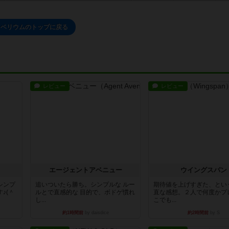
リベリウムのトップに戻る
レビュー
レビュー
エージェントアベニュー
ウイングスパン
シンプ
追いついたら勝ち。シンプルな ルー
期待値を上げすぎた、とい
♪(＾
ルとで直感的な 目的で、ボドゲ慣れ
直な感想。２人で何度かプ
し...
こでも...
約1時間前
by daisdice
約2時間前
by S