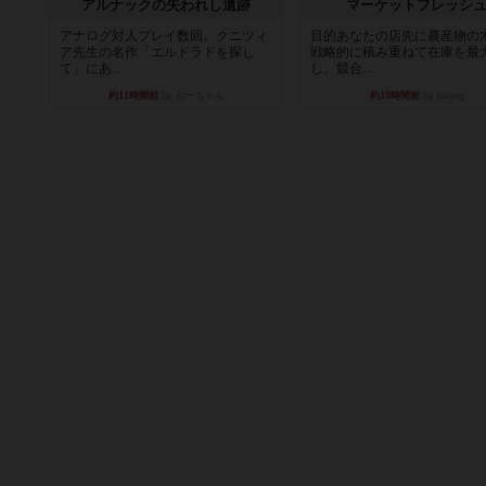
アルナックの失われし遺跡
マーケットフレッシ
アナログ対人プレイ数回。クニツィ
目的あなたの店先に農産物の
ア先生の名作「エルドラドを探し
戦略的に積み重ねて在庫を最
て」にあ...
し、競合...
約11時間前
by おーちゃん
約15時間前
by jurong