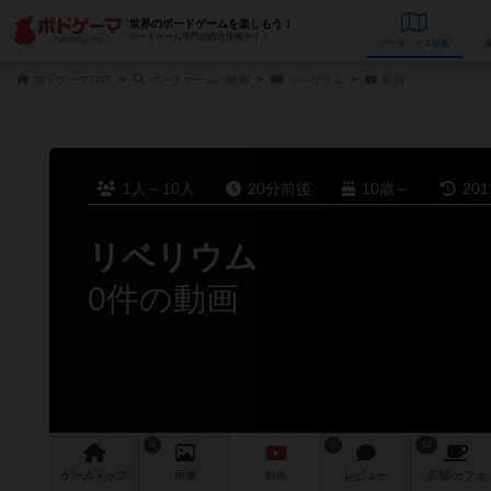
世界のボードゲームを楽しもう！
ボードゲーム専門の総合情報サイト
データベース
検
ボドゲーマTOP
ボードゲームの検索
リベリウム
動画
1人～10人
20分前後
10歳～
20
リベリウム
0件の動画
8
5
52
ゲーム
トップ
画像
動画
レビュー
店舗/
カフェ