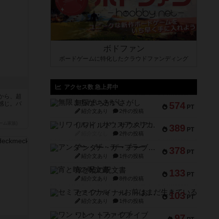
ボドファン
ボードゲームに特化したクラウドファンディング
アクセス数 急上昇中
から、超
無限まちがいさがし
感じ。パ
574
PT
紹介文あり
2件の投稿
ーム家族)
リワイルド：サウスアメリカ
389
PT
紹介文なし
2件の投稿
アンダー・ザ・テーブラー
378
PT
紹介文あり
1件の投稿
宵と暁の呪文書
133
PT
紹介文あり
8件の投稿
セミファイナル ～お前はまだ生きている～
103
PT
紹介文あり
1件の投稿
ワン・トゥ・ファイブ
97