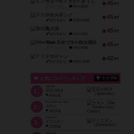
エコーズ・オブ・タイム
45
PT
紹介文なし
8件の投稿
スカルキング
45
PT
紹介文あり
12件の投稿
海兵隊
45
PT
紹介文あり
1件の投稿
Bitter End ブタペスト救出作戦
45
PT
紹介文なし
1件の投稿
ドコジャン
42
PT
紹介文あり
10件の投稿
お気に入りランキング
トップ50
Splendor
1
宝石の煌き
位
4041名
Die Siedler von Catan
2
カタン
位
3616名
Dominion
3
ドミニオン
位
2530名
Battle Line