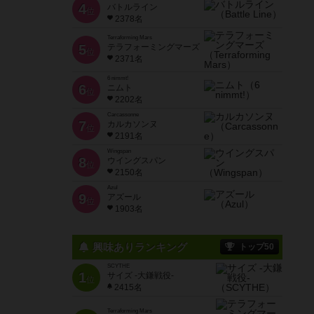
4
バトルライン
位
2378名
Terraforming Mars
5
テラフォーミングマーズ
位
2371名
6 nimmt!
6
ニムト
位
2202名
Carcassonne
7
カルカソンヌ
位
2191名
Wingspan
8
ウイングスパン
位
2150名
Azul
9
アズール
位
1903名
興味ありランキング
トップ50
SCYTHE
1
サイズ -大鎌戦役-
位
2415名
Terraforming Mars