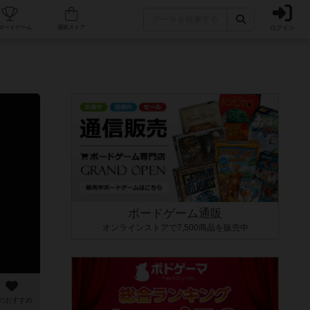
ログイン
カフェ/店舗
人気ボードゲーム
通販ストア
ボードゲーム通販
オンラインストアで7,500商品を販売中
のおすすめ