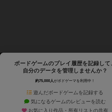
ボードゲームのプレイ履歴を記録して
自分のデータを管理しませんか？
約75,000人
がボドゲーマを利用中！
ボドゲーマTOP
ボードゲーム通販
遊んだボードゲームを記録する
気になるゲームのレビューを読む
ボードゲームを検索する
新作・再入荷情報
お気に入り作品・所有リストの共有
ボードゲームの新着レビュー
定番ボードゲームの通販