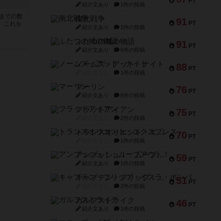
PT
紹介文あり
1件の投稿
5までの数
南北戦争
91
PT
。これを
紹介文あり
1件の投稿
ふたつの城の物語
91
PT
紹介文あり
6件の投稿
ノームズ・アット・ナイト
88
PT
紹介文なし
1件の投稿
マーリン
76
PT
紹介文あり
6件の投稿
フラットアイアン
75
PT
紹介文なし
2件の投稿
トランスオリエント・エクスプレス
70
PT
紹介文なし
1件の投稿
アンブッシュ！：ムーブアウト！
59
PT
紹介文あり
1件の投稿
キャプテン・フリップ：イスラ・ボンバ
51
PT
紹介文なし
2件の投稿
ガルフストライク
46
PT
紹介文あり
1件の投稿