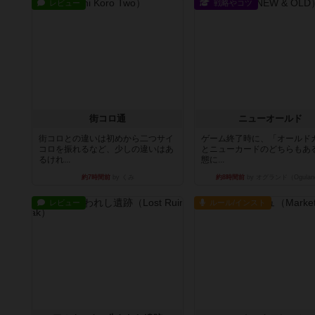
レビュー
戦略やコツ
街コロ通
ニューオールド
街コロとの違いは初めから二つサイ
ゲーム終了時に、「オールド
コロを振れるなど、少しの違いはあ
とニューカードのどちらもある
るけれ...
態に...
約7時間前
by くみ
約8時間前
by オグランド（Ogulan
レビュー
ルール/インスト