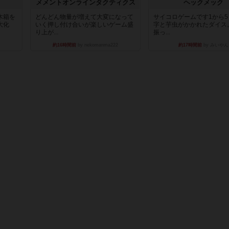
ュ
メメントオンラインタクティクス
ヘックメック
木箱を
どんどん物量が増えて大変になって
サイコロゲームです1から
大化
いく押し付け合いが楽しいゲーム盛
字と芋虫がかかれたダイス
り上が...
振っ...
約16時間前
by nekomanma222
約17時間前
by みいやん