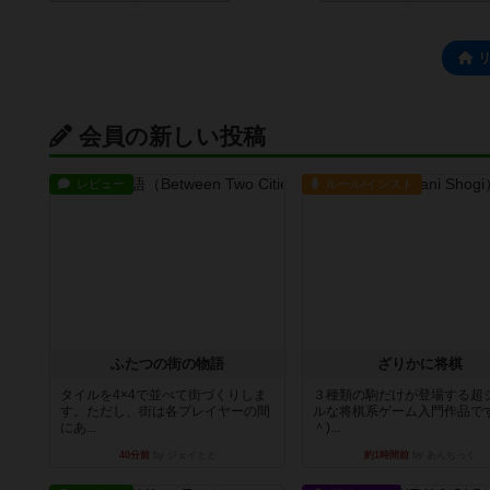
会員の新しい投稿
レビュー
ルール/インスト
ふたつの街の物語
ざりかに将棋
タイルを4×4で並べて街づくりしま
３種類の駒だけが登場する超
す。ただし、街は各プレイヤーの間
ルな将棋系ゲーム入門作品です
にあ...
＾)...
40分前
by ジェイとと
約1時間前
by あんちっく