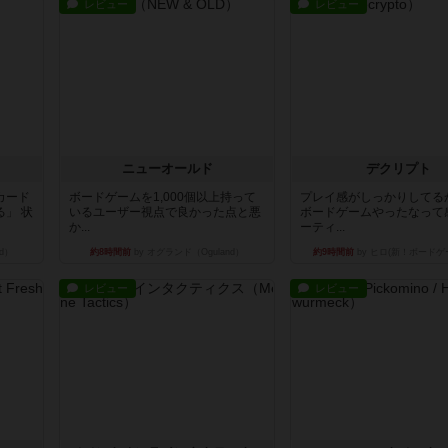
レビュー
レビュー
ニューオールド
デクリプト
カード
ボードゲームを1,000個以上持って
プレイ感がしっかりしてる
」 状
いるユーザー視点で良かった点と悪
ボードゲームやったなって
か...
ーティ...
d）
約8時間前
by オグランド（Oguland）
約9時間前
by ヒロ(新！ボードゲ
レビュー
レビュー