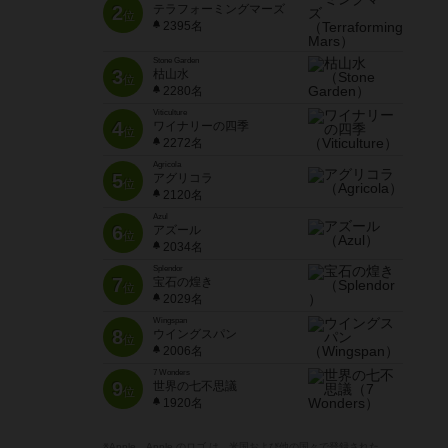
2
テラフォーミングマーズ
位
2395名
Stone Garden
3
枯山水
位
2280名
Viticulture
4
ワイナリーの四季
位
2272名
Agricola
5
アグリコラ
位
2120名
Azul
6
アズール
位
2034名
Splendor
7
宝石の煌き
位
2029名
Wingspan
8
ウイングスパン
位
2006名
7 Wonders
9
世界の七不思議
位
1920名
※Apple、Apple のロゴ は、米国および他の国々で登録された