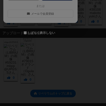
または
メールで会員登録
1
1
0
0
2
1
しばらく表示しない
アップロードされた画像
オグランド
（Oguland）
mkpp @UPGS:S
0
0
リベリウムのトップに戻る