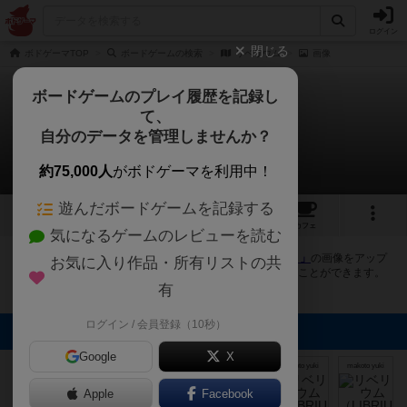
ログイン
閉じる
ボドゲーマTOP
ボードゲームの検索
リベリウム
画像
ボードゲームのプレイ履歴を記録し
て、
リベリウム
自分のデータを管理しませんか？
8件の画像
約75,000人
がボドゲーマを利用中！
遊んだボードゲームを記録する
8
5
52
トップ
画像
動画
レビュー
カフェ
気になるゲームのレビューを読む
ボドゲーマにログインすると、
「リベリウム（LIBRIUM）」
の画像をアップ
お気に入り作品・所有リストの共
ロード出来たり、他のユーザーの投稿画像に評価を付けることができます。
また、トップ6の画像は様々なページで表示されます。
有
ログイン / 会員登録（10秒）
トップに表示される画像
Google
X
mkpp @UPGS:S
Mon Muro
まつなが
makoto yuki
makoto yuki
makoto yuki
Apple
Facebook