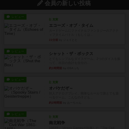
会員の新しい投稿
レビュー
充実
エコーズ・オブ・タイム
カードゲームにファイナルファンタジーのアクテ
ィブタイムバトル（もしくは...
22分前
by ジェイとと
レビュー
シャット・ザ・ボックス
とてもシンプルなダイスゲーム。2つのダイスを振
って、出目の合計を自分の...
約1時間前
by OSAっち
レビュー
充実
オバケだぞ～
対人アナログプレイ。簡単なルールで誰とでも遊
べるゲーム。こんなの子ども...
約2時間前
by おーちゃん
レビュー
充実
南北戦争
1983年にVictory Gamesが出版した『The Civil ...