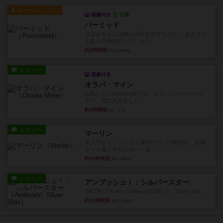
ルール/インスト
画像付き
充実
パーミッド
おばあちゃんは猫が大好きです!しかし、あまりに
も多くの猫を飼っているた...
約8時間前
by jurong
レビュー
画像付き
オラパ・マイン
お気に入りのplayte製です。オラパスペースから
やり、気に入りました...
約9時間前
by くみ
レビュー
マーリン
４人プレイ。インスト1時間プレイ2時間半。結構
ダイス運と手札のカード運...
約10時間前
by oliber
レビュー
アンブッシュ！：シルバースター
1987年にVictory Gamesが出版した『Silver Sta...
約10時間前
by Chaco