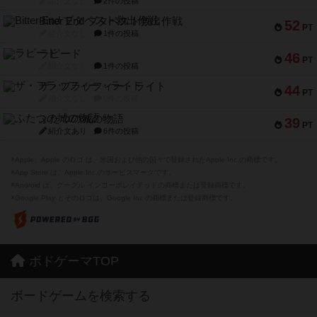
紹介文なし
2件の投稿
Bitter End ブタペスト救出作戦
52
PT
紹介文なし
1件の投稿
ラピード
46
PT
紹介文なし
1件の投稿
ザ・フラッフィー・ライト
44
PT
紹介文なし
0件の投稿
ふたつの城の物語
39
PT
紹介文あり
6件の投稿
※Apple、Apple のロゴ は、米国および他の国々で登録されたApple Inc.の商標です。
※App Store は、Apple Inc.のサービスマークです。
※Android は、グーグル インコーポレイテッドの商標または登録商標です。
※Google Play とそのロゴは、Google Inc.の商標または登録商標です。
ボドゲーマTOP
ボードゲームを検索する