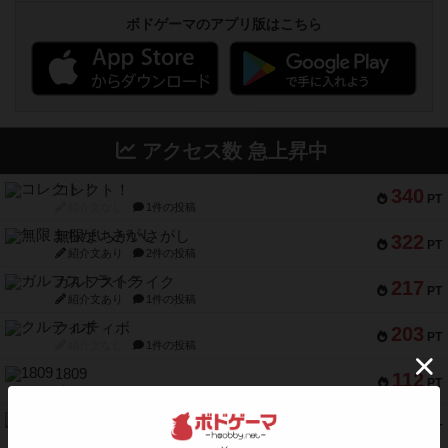
ボドゲーマのアプリ版はこちら
アクセス数 急上昇中
コレクト！
340
PT
紹介文なし
1件の投稿
無限まちがいさがし
322
PT
紹介文あり
2件の投稿
ガルフストライク
217
PT
紹介文あり
1件の投稿
クルティボ
203
PT
紹介文なし
1件の投稿
1809
112
PT
紹介文あり
1件の投稿
ファースト・イン・フライト
108
PT
紹介文あり
3件の投稿