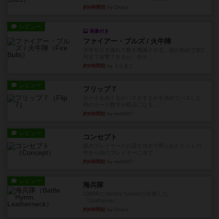
約6時間前
by Chaco
レビュー
画像付き
ファイアー・ブルズ / 火牛陣
火牛を引き連れて敵を殲滅させる。縦か斜めで前2
列まで攻撃できるが、自分...
約8時間前
by うらまこ
レビュー
フリップ７
カードをめくるかパスをするかを決めてパスした
時のカード数字が得点になる...
約8時間前
by mob567
レビュー
コンセプト
親のプレイヤーがお題を決めて限られたヒントの
中から他のプレイヤーに当て...
約8時間前
by mob567
レビュー
海兵隊
1988年にVictory Gamesが出版した
『Leathernec...
約8時間前
by Chaco