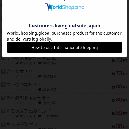
モズビ－ズ・レイダ－ズ
94
PT
紹介文あり
1件の投稿
テンプテーション
79
PT
紹介文なし
2件の投稿
インドネシア
78
PT
紹介文あり
2件の投稿
宵と暁の呪文書
75
PT
紹介文あり
8件の投稿
リスボン・トラム 28
73
PT
紹介文あり
9件の投稿
アマナイト
73
PT
紹介文なし
1件の投稿
ブラヴェスト
66
PT
紹介文なし
1件の投稿
スペクタキュラー
60
PT
紹介文なし
1件の投稿
スモールワールド
59
PT
紹介文あり
13件の投稿
ギャンブラー
58
PT