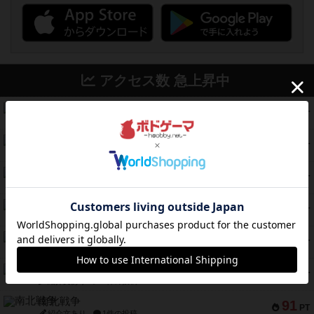
アクセス数 急上昇中
無限まちがいさがし
574
PT
紹介文あり
2件の投稿
リワイルド：サウスアメリカ
389
PT
紹介文なし
2件の投稿
アンダー・ザ・テーブラー
378
PT
紹介文あり
1件の投稿
宵と暁の呪文書
133
PT
紹介文あり
8件の投稿
セミファイナル ～お前はまだ生きている～
103
PT
紹介文あり
1件の投稿
ワン・トゥ・ファイブ
97
PT
紹介文あり
1件の投稿
南北戦争
91
PT
紹介文あり
1件の投稿