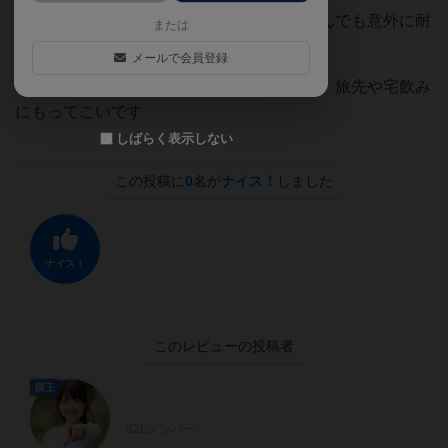
素材がしっかりしているので、いっぱい積んでも意外に耐
または
えるし、酒がかかっても大丈夫
メールで会員登録
インストがとても短くてかさばらないので、旅先や宅飲み
にもってこいです
しばらく表示しない
この投稿に
0
名が
ナイス！
しました
ナイス！
このレビューの投稿者
国王
S2Lメンバー