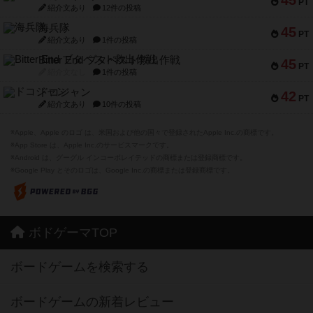
45
PT
紹介文あり
12件の投稿
海兵隊
45
PT
紹介文あり
1件の投稿
Bitter End ブタペスト救出作戦
45
PT
紹介文なし
1件の投稿
ドコジャン
42
PT
紹介文あり
10件の投稿
※Apple、Apple のロゴ は、米国および他の国々で登録されたApple Inc.の商標です。
※App Store は、Apple Inc.のサービスマークです。
※Android は、グーグル インコーポレイテッドの商標または登録商標です。
※Google Play とそのロゴは、Google Inc.の商標または登録商標です。
ボドゲーマTOP
ボードゲームを検索する
ボードゲームの新着レビュー