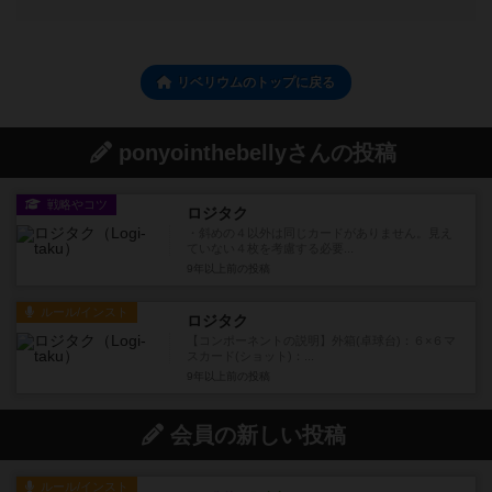
リベリウムのトップに戻る
ponyointhebellyさんの投稿
戦略やコツ
ロジタク
・斜めの４以外は同じカードがありません。見え
ていない４枚を考慮する必要...
9年以上前
の投稿
ルール/インスト
ロジタク
【コンポーネントの説明】外箱(卓球台)：６×６マ
スカード(ショット)：...
9年以上前
の投稿
会員の新しい投稿
ルール/インスト