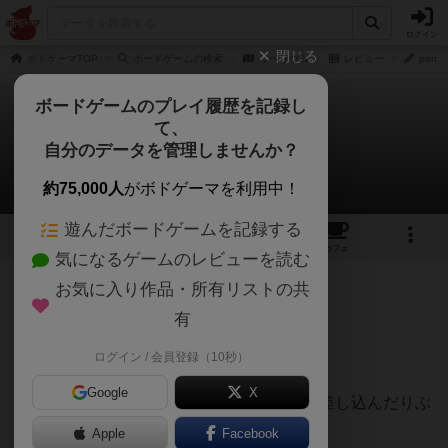
ログイン
閉じる
ボドゲーマTOP
ボードゲームの検索
リベリウム
レビュー
ponyo
ボードゲームのプレイ履歴を記録し
て、
リベリウム
自分のデータを管理しませんか？
ponyointhebellyさんのレビュー
約75,000人
がボドゲーマを利用中！
遊んだボードゲームを記録する
8
5
52
トップ
画像
動画
レビュー
カフェ
気になるゲームのレビューを読む
お気に入り作品・所有リストの共
177名
0名
0
9年以上前
有
ログイン / 会員登録（10秒）
カードを使ったジェンガのようなゲーム
Google
X
四辺にそれぞれ開いた隙間にカードの端を差し込んだりぶ
ら下げたりしてバランスを取っていきます
Apple
Facebook