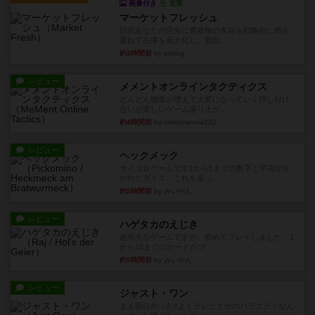
画像付き
充実
マーケットフレッシュ
目的あなたの店先に農産物の木箱を戦略的に積み
重ねて在庫を最大化し、競合...
約3時間前
by jurong
レビュー
メメントオンラインタクティクス
どんどん物量が増えて大変になっていく押し付け
合いが楽しいゲーム盛り上が...
約4時間前
by nekomanma222
レビュー
ヘックメック
サイコロゲームです1から5までの数字と芋虫がか
かれたダイス。これを振っ...
約5時間前
by みいやん
レビュー
ハゲタカのえじき
超有名なゲームですが、初めてプレイしました。1
から15までのカードがプ...
約5時間前
by みいやん
レビュー
ジャスト・ワン
まぁ面白かった‼️よくテレビとかのバラエティなん