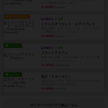
なたの乗組員を監獄から解...
約10時間前
by jurong
ルール/インスト
画像付き
充実
トランスオリエント・エクスプレス
乗客の皆様、トランスオリエント・エクスプレス
にご乗車ありがとうございま...
約10時間前
by jurong
レビュー
画像付き
充実
フラットアイアン
世界に浸れる度 ☆☆☆☆★楽しさ ☆☆☆☆★
タイパ ☆☆☆☆☆マンハッ...
約12時間前
by DKnewyork
レビュー
花火：スターマイン
自分のカードは見えず他のプレイヤーのカードが
見える状態でカードを教えた...
約13時間前
by mob567
ボドゲーマのアプリ版はこちら