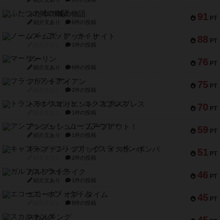
ふたつの城の物語
91
PT
紹介文あり
6件の投稿
ノームズ・アット・ナイト
88
PT
紹介文なし
1件の投稿
マーリン
76
PT
紹介文あり
6件の投稿
フラットアイアン
75
PT
紹介文なし
2件の投稿
トランスオリエント・エクスプレス
70
PT
紹介文なし
1件の投稿
アンブッシュ！：ムーブアウト！
59
PT
紹介文あり
1件の投稿
キャプテン・フリップ：イスラ・ボンバ
51
PT
紹介文なし
2件の投稿
ガルフストライク
46
PT
紹介文あり
1件の投稿
エコーズ・オブ・タイム
45
PT
紹介文なし
8件の投稿
スカルキング