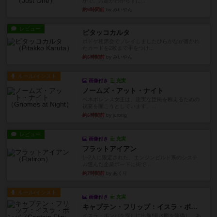
かで、お題がわからずに...
約6時間前
by みいやん
レビュー
ピタッコカルタ
ボドゲ相席会でプレイしましたひらがなが書かれ
たカードを2枚まで手をつけ...
約6時間前
by みいやん
ルール/インスト
画像付き
充実
ノームズ・アット・ナイト
ベネボレンス女王は、忠実な臣民を称えるための
祝宴を開こうとしています。...
約6時間前
by jurong
レビュー
画像付き
充実
フラットアイアン
1~2人に限定された、エンジンビルド系のシステ
ム選んだ企業ボードに街で...
約7時間前
by あくり
ルール/インスト
画像付き
充実
キャプテン・フリップ：イスラ・ボンバ
イスラ・ボンバを探しに出航!潜水艦を装備し、あ