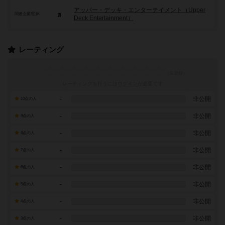
アッパー・デッキ・エンターテイメント（Upper
関連企業/団体
Deck Entertainment）
レーティング
レーティングを行うには
ログイン
が必要です
-
非公開
10点の人
-
非公開
9点の人
-
非公開
8点の人
-
非公開
7点の人
-
非公開
6点の人
-
非公開
5点の人
-
非公開
4点の人
-
非公開
3点の人