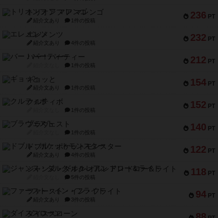
トリオンフ ア マレンゴ
236
PT
紹介文あり
1件の投稿
エレメンツ
232
PT
紹介文あり
4件の投稿
バー！パーティー
212
PT
紹介文なし
1件の投稿
ギョッと
154
PT
紹介文あり
1件の投稿
クルティボ
152
PT
紹介文なし
1件の投稿
ブラヴェスト
140
PT
紹介文なし
1件の投稿
ドブル：ポケットモンスター
122
PT
紹介文あり
4件の投稿
ジャンヌ・ダルク-オルレアン ドロー＆ライト
118
PT
紹介文なし
5件の投稿
ファースト・イン・フライト
94
PT
紹介文あり
3件の投稿
ダイススローン
88