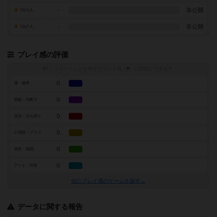
-
非公開
2点の人
-
非公開
1点の人
プレイ感の評価
トグルスイッチを押すとプレイ感（
※
）の投票ができます
0
運・確率
0
戦略・判断力
0
交渉・立ち回り
0
心理戦・ブラフ
0
攻防・戦闘
0
アート・外見
似たプレイ感のゲームを探す→
データに関する報告