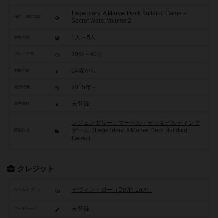
Legendary: A Marvel Deck Building Game –
原題・英題表記
Secret Wars, Volume 2
1人～5人
参加人数
30分～60分
プレイ時間
14歳から
対象年齢
2015年～
発売時期
未登録
参考価格
レジェンダリー：マーベル・デッキビルディング
ゲーム（Legendary: A Marvel Deck Building
関連作品
Game）
クレジット
デヴィン・ロー（Devin Low）
ゲームデザイン
未登録
アートワーク