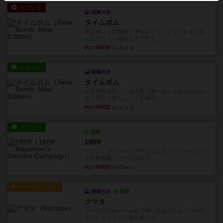
リプレイ
画像付き
タイムボム
僕はホントに嘘が下手なようで、すぐバレますみ
んなホント、嘘が上手ですよ...
約17時間前
by あまる
レビュー
画像付き
タイムボム
まず簡単で軽い！大人数で遊べる！それなのに小
箱！何より楽しい！！正体隠...
約17時間前
by あまる
レビュー
充実
1809
ケビン・ザッカーがデザインした１ヘクス=２マイ
ルの戦役級シリーズは以下...
約17時間前
by Chaco
ルール/インスト
画像付き
充実
クマタ
ゲームの目的ゲーム終了時にあなたのクランの見
えているドミノで最も多くの...