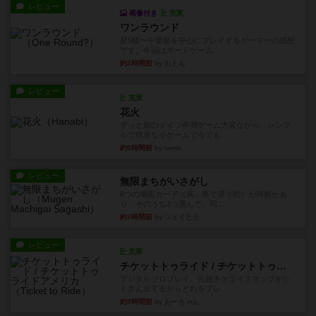
レビュー
画像付き
充実
ワンラウンド
星5軽〜中量級を中心にプレイするゲーマーの感想
です。今回はボードゲーム...
約2時間前
by おとん
レビュー
充実
花火
ずっと前のドイツ年間ゲーム大賞ながら、シンプ
ルで簡単な小ゲームで今でも...
約5時間前
by tamio
レビュー
無限まちがいさがし
6つの場面カード（表、裏で違う絵）が何枚かあ
り、そのうち3つ選んで、同...
約7時間前
by ジェイとと
レビュー
充実
チケットトゥライド / チケットトゥライドアメリカ
デジタルソロプレイ。元祖チケライ？マップがた
くさん出てるからどれをプレ...
約9時間前
by おーちゃん