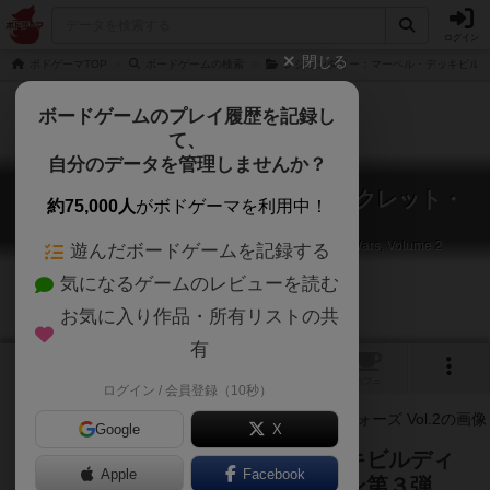
ログイン
閉じる
ボドゲーマTOP
ボードゲームの検索
レジェンダリー：マーベル・デッキビル
ボードゲームのプレイ履歴を記録し
て、
自分のデータを管理しませんか？
レジェンダリー：マーベル・シークレット・
約75,000人
がボドゲーマを利用中！
ウォーズ Vol.2
Legendary: A Marvel Deck Building Game – Secret Wars, Volume 2
遊んだボードゲームを記録する
気になるゲームのレビューを読む
お気に入り作品・所有リストの共
有
1
トップ
画像
動画
レビュー
カフェ
ログイン / 会員登録（10秒）
Google
X
レジェンダリー：マーベル・デッキビルディ
Apple
Facebook
ングゲームの大型エキスパンション第３弾