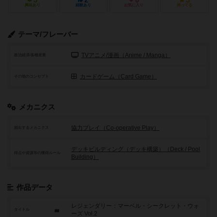
5
2
0
3
興味あり
経験あり
お気に入り
持ってる
テーマ/フレーバー
TVアニメ/漫画（Anime / Manga）
政治経済/各種産業
カードゲーム（Card Game）
その他のコンセプト
メカニクス
協力プレイ（Co-operative Play）
頻出するメカニクス
デッキビルディング（デッキ構築）（Deck / Pool
得点や資源等の獲得ルール
Building）
作品データ
レジェンダリー：マーベル・シークレット・ウォ
タイトル
ーズ Vol.2