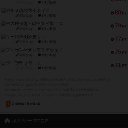
PT
紹介文なし
1件の投稿
ガルフストライク
80
PT
紹介文あり
1件の投稿
モズビ－ズ・レイダ－ズ
79
PT
紹介文あり
1件の投稿
リー対グラント
77
PT
紹介文あり
1件の投稿
ブレーキング・アウェイ
75
PT
紹介文あり
4件の投稿
ザ・フラッド
71
PT
紹介文なし
1件の投稿
※Apple、Apple のロゴ は、米国および他の国々で登録されたApple Inc.の商標です。
※App Store は、Apple Inc.のサービスマークです。
※Android は、グーグル インコーポレイテッドの商標または登録商標です。
※Google Play とそのロゴは、Google Inc.の商標または登録商標です。
ボドゲーマTOP