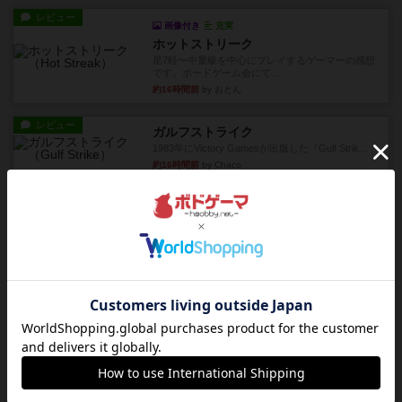
レビュー
画像付き
充実
ホットストリーク
星7軽〜中量級を中心にプレイするゲーマーの感想
です。ボードゲーム会にて...
約16時間前
by おとん
レビュー
ガルフストライク
1983年にVictory Gamesが出版した『Gulf Strik...
約16時間前
by Chaco
リプレイ
画像付き
ディジットコード
やっぱり論理ゲームは面白い。息子とリプレイし
ました。息子の勝ち。これリ...
約16時間前
by くみ
リプレイ
充実
アルゴ
アルゴがとても好きで、たぶんプレイ回数が最も
多いゲームです。なんといっ...
約17時間前
by おとん