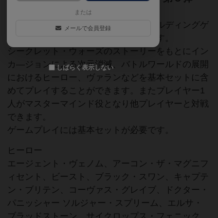
または
レジェンダリー：マーベル・デッキビルディングゲ
メールで会員登録
ームの大型エキスパンション第３弾です。
シークレット・ウォーズのストーリーをもとにイン
カ―ジョンによる次元消滅、バトルワールドの展開
しばらく表示しない
におけるヒーロー、ヴァランなどを基本セットに含
めてプレイすることができます。またプレイヤー1
人がマスターマインド役となり他プレイヤーと対戦
できます。
ゲームプレイには基本セットが必要です。
ヒーロー
エージェント・ヴェノム、アーコン・ザ・マグニフ
ィセント、ビースト、ブラック・スワン、キャプテ
ン・ブリテン、コーヴァス・グレイブ、ドクター・
パニッシャー ソルジャー・スプリーム、エルサ・
ブラッドストーン、サイクロップス・フェニック