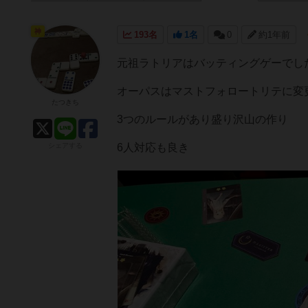
神
193名
1名
0
約1年前
元祖ラトリアはバッティングゲーでし
オーパスはマストフォロートリテに変
たつきち
3つのルールがあり盛り沢山の作り
シェアする
6人対応も良き