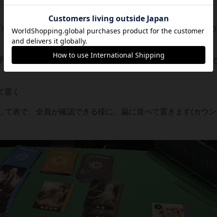
、リードが選んだ色の得点札を、色に関わらず『最大数』を出した人
字を出した人は、自分が出した札に⭐️があれば、そのまま得点
て置く
として表で、全員が確認できる様に、脇に並べて置きます(カウ