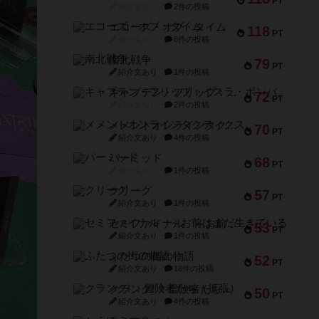
PT
紹介文なし
2件の投稿
エコーズ・オブ・タイム
118
PT
紹介文なし
8件の投稿
南北戦争
79
PT
紹介文あり
1件の投稿
キャプテン・フリップ：イスラ・ボンバ
72
PT
紹介文なし
2件の投稿
メメントオンラインタクティクス
70
PT
紹介文あり
4件の投稿
パーミッド
68
PT
紹介文なし
1件の投稿
クリーグ
57
PT
紹介文あり
1件の投稿
セミファイナル ～お前はまだ生きている～
53
PT
紹介文あり
1件の投稿
ふたつの街の物語
52
PT
紹介文あり
18件の投稿
クランク! ：冒険者たち（拡張）
50
PT
紹介文あり
4件の投稿