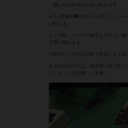
・無いなら好きな任意の札を出す
🔹3ヶ所🔵🟡🟤顔タイルが並ぶ
け取りる
🔹この時、リードの数字より小さい数
で受け取れます
⚠️獲得した得点札は裏で手元にまとめ
🔹それ以外の札は、使用後の捨て札
グしなくて済む優しい使用）