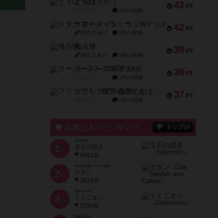
とうほうの！
42
PT
紹介文なし
1件の投稿
スターマイン・ラミー ポケット
42
PT
紹介文あり
2件の投稿
海兵隊
39
PT
紹介文あり
1件の投稿
スーパーストア3000
39
PT
紹介文なし
1件の投稿
フリップ７：復讐心とともに
37
PT
紹介文なし
2件の投稿
お気に入りランキング
トップ50
Splendor
1
宝石の煌き
位
4042名
Die Siedler von Catan
2
カタン
位
3618名
Dominion
3
ドミニオン
位
2530名
Battle Line