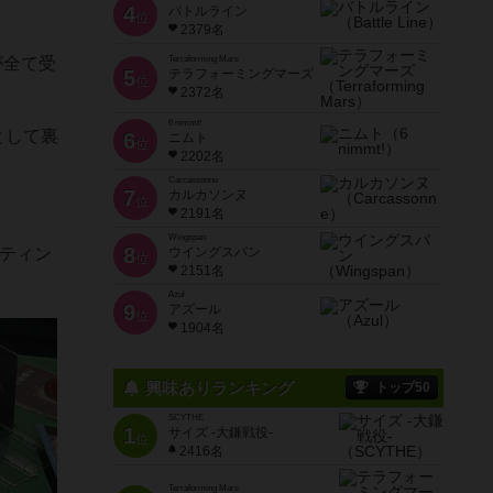
4
バトルライン
位
2379名
が全て受
Terraforming Mars
5
テラフォーミングマーズ
位
2372名
6 nimmt!
として裏
6
ニムト
位
2202名
Carcassonne
7
カルカソンヌ
位
2191名
Wingspan
8
ンティン
ウイングスパン
位
2151名
Azul
9
アズール
位
1904名
興味ありランキング
トップ50
SCYTHE
1
サイズ -大鎌戦役-
位
2416名
Terraforming Mars