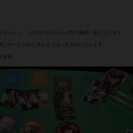
があったら、その色の顔タイルが裏の🔴赤い面になります
、再びマークが出て戻るまでは→失点札になります
で獲得