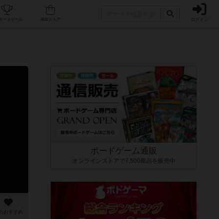
ログイン
カフェ/店舗
人気ボードゲーム
通販ストア
ボードゲーム通販
オンラインストアで7,500商品を販売中
のおすすめ