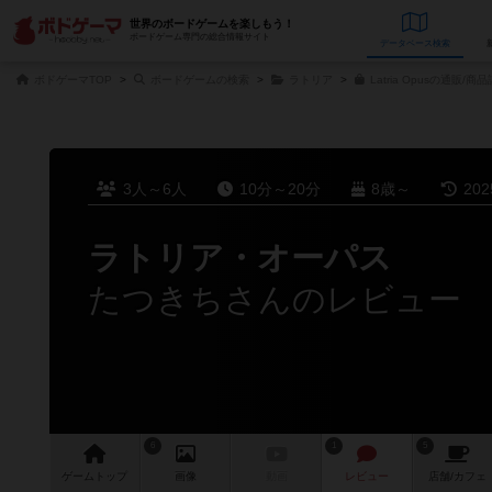
世界のボードゲームを楽しもう！
ボードゲーム専門の総合情報サイト
データベース
検
ボドゲーマTOP
ボードゲームの検索
ラトリア
Latria Opusの通販/商
3人～6人
10分～20分
8歳～
20
ラトリア・オーパス
たつきちさんのレビュー
6
1
5
ゲーム
トップ
画像
動画
レビュー
店舗/
カフェ