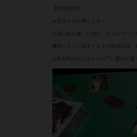
【特殊処理】
🔹顔タイルが裏になる！
🔹得点札を捲った時に、左上にマーク
🔴赤くなった顔タイル上の得点札は
⚠️失点札は丸いタイルの下に重ねて裏