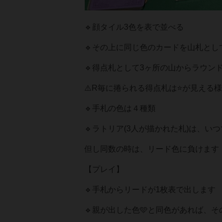
🔹顔タイル3色を表で並べる
🔹その上に同じ色のカードを山札とし
🔹得点札として3ヶ所の山からラウン
⚠️R毎に捲られる得点札は⭐️が見える
🔹手札の色は４種類
🔹ラトリア(3人が描かれた札)は、
但し同数の時は、リード色に負けます
【プレイ】
🔹手札からリードが1枚表で出します
🔹親が出した色🩵と同色があれば、