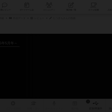
索
新着レビュー
ボードゲーム会
コミュニティ
掲示板一覧
品詳細
作品データ
レビュー
たつきちさんの投稿
25年5月年～
1
リプレイ
日記
戦略
・コツ
ルール
/インスト
掲示板
拡張/関連
作
次