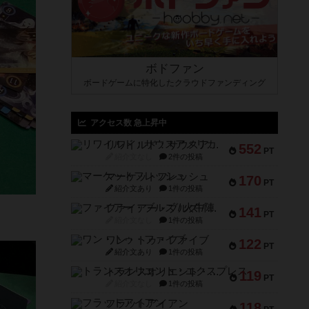
ボドファン
ボードゲームに特化したクラウドファンディング
アクセス数 急上昇中
リワイルド：サウスアメリカ
552
PT
紹介文なし
2件の投稿
マーケットフレッシュ
170
PT
紹介文あり
1件の投稿
ファイアー・ブルズ / 火牛陣
141
PT
紹介文なし
1件の投稿
ワン・トゥ・ファイブ
122
PT
紹介文あり
1件の投稿
トランスオリエント・エクスプレス
119
PT
紹介文なし
1件の投稿
フラットアイアン
118