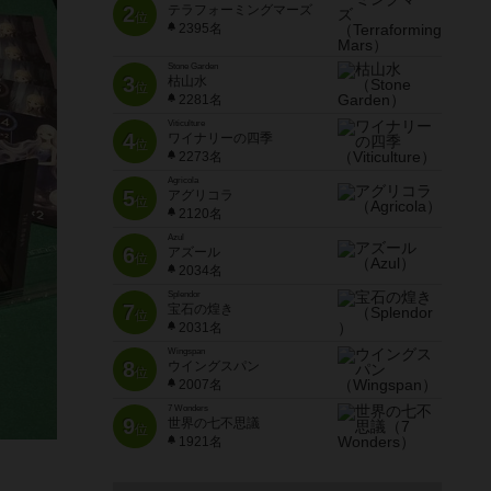
2
テラフォーミングマーズ
位
2395名
Stone Garden
3
枯山水
位
2281名
Viticulture
4
ワイナリーの四季
位
2273名
Agricola
5
アグリコラ
位
2120名
Azul
6
アズール
位
2034名
Splendor
7
宝石の煌き
位
2031名
Wingspan
8
ウイングスパン
位
2007名
7 Wonders
9
世界の七不思議
位
1921名