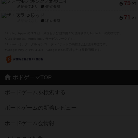
ブレーキング・アウェイ
75
PT
紹介文あり
4件の投稿
ザ・フラッド
71
PT
紹介文なし
1件の投稿
※Apple、Apple のロゴ は、米国および他の国々で登録されたApple Inc.の商標です。
※App Store は、Apple Inc.のサービスマークです。
※Android は、グーグル インコーポレイテッドの商標または登録商標です。
※Google Play とそのロゴは、Google Inc.の商標または登録商標です。
ボドゲーマTOP
ボードゲームを検索する
ボードゲームの新着レビュー
ボードゲーム会情報