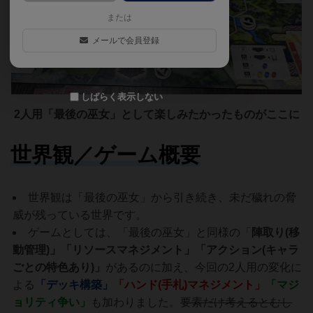
または
メールで会員登録
しばらく表示しない
2人用「最後の巫女」として楽しみたかったものがここに
世界観／ゲーム概要
世界観は「最後の巫女」から引き続き、未だ穢れの脅
威が残っている世界です。
ゲームとしては、「最後の巫女」と同様の「
陣取り(移
動管理)」「リソースマネジメント」「アクション(キャラ
ごとの特色あり)」
があるのに加え、今回の2人用の変化に
よる
「デッキ構築」
「ハンド(手札)マネジメント」
「マジ
ョリティ争い」
も加わりました。
要素だけ考えるとむし