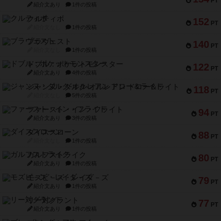
PT
紹介文あり
1件の投稿
クルティボ
152
PT
紹介文なし
1件の投稿
ブラヴェスト
140
PT
紹介文なし
1件の投稿
ドブル：ポケットモンスター
122
PT
紹介文あり
4件の投稿
ジャンヌ・ダルク-オルレアン ドロー＆ライト
118
PT
紹介文なし
5件の投稿
ファースト・イン・フライト
94
PT
紹介文あり
3件の投稿
ダイススローン
88
PT
紹介文なし
1件の投稿
ガルフストライク
80
PT
紹介文あり
1件の投稿
モズビ－ズ・レイダ－ズ
79
PT
紹介文あり
1件の投稿
リー対グラント
77
PT
紹介文あり
1件の投稿