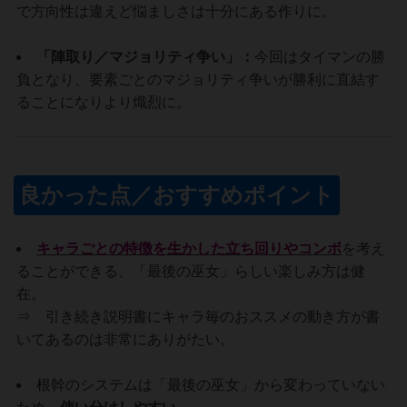
で方向性は違えど悩ましさは十分にある作りに。
「陣取り／マジョリティ争い」：
今回はタイマンの勝
負となり、要素ごとのマジョリティ争いが勝利に直結す
ることになりより熾烈に。
良かった点／おすすめポイント
キャラごとの特徴を生かした立ち回りやコンボ
を考え
ることができる、「最後の巫女」らしい楽しみ方は健
在。
⇒ 引き続き説明書にキャラ毎のおススメの動き方が書
いてあるのは非常にありがたい。
根幹のシステムは「最後の巫女」から変わっていない