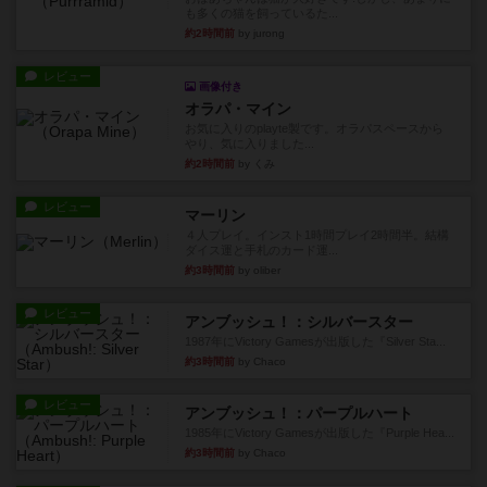
も多くの猫を飼っているた...
約2時間前
by jurong
レビュー
画像付き
オラパ・マイン
お気に入りのplayte製です。オラパスペースから
やり、気に入りました...
約2時間前
by くみ
レビュー
マーリン
４人プレイ。インスト1時間プレイ2時間半。結構
ダイス運と手札のカード運...
約3時間前
by oliber
レビュー
アンブッシュ！：シルバースター
1987年にVictory Gamesが出版した『Silver Sta...
約3時間前
by Chaco
レビュー
アンブッシュ！：パープルハート
1985年にVictory Gamesが出版した『Purple Hea...
約3時間前
by Chaco