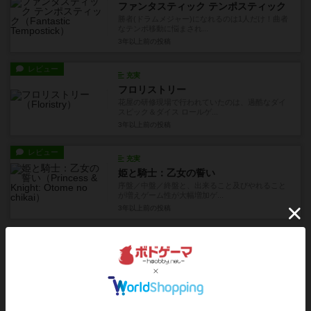
ファンタスティック テンポスティック
勝者(ドラムメジャー)になれるのは1人だけ！曲者
なテンポ移動に悩まされ...
3年以上前
の投稿
レビュー
充実
フロリストリー
花屋の研修現場で行われていたのは、過酷なダイ
スピック＆ダイス ロールゲ...
3年以上前
の投稿
レビュー
充実
姫と騎士：乙女の誓い
序盤／中盤／終盤と、出来ること及びやれること
が増えゲーム性が大幅増加ゲ...
3年以上前
の投稿
戦略やコツ
充実
姫と騎士
プレイ時注意ポイント(忘れやすい処理？)・
「姫」「騎士」の親愛度が M...
4年弱前
の投稿