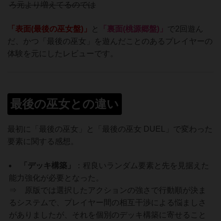
ろ元より増えてるのでは
「表面(最後の巫女盤)」
と
「
裏面(桃源郷盤)」
で2回遊ん
だ、かつ「最後の巫女」を遊んだことのあるプレイヤーの
体験を元にしたレビューです。
最後の巫女との違い
最初に「最後の巫女」と「最後の巫女 DUEL」で変わった
要素に関する感想。
「デッキ構築」
：程良いランダム要素と先を見据えた
能力強化が必要となった。
⇒ 原版では選択したアクションの強さで行動順が決ま
るシステムで、プレイヤー間の相互干渉による悩ましさ
がありましたが、それを個別のデッキ構築に寄せること