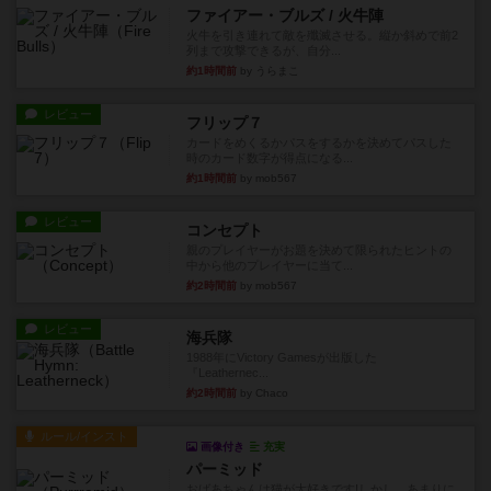
ファイアー・ブルズ / 火牛陣
火牛を引き連れて敵を殲滅させる。縦か斜めで前2
列まで攻撃できるが、自分...
約1時間前
by うらまこ
レビュー
フリップ７
カードをめくるかパスをするかを決めてパスした
時のカード数字が得点になる...
約1時間前
by mob567
レビュー
コンセプト
親のプレイヤーがお題を決めて限られたヒントの
中から他のプレイヤーに当て...
約2時間前
by mob567
レビュー
海兵隊
1988年にVictory Gamesが出版した
『Leathernec...
約2時間前
by Chaco
ルール/インスト
画像付き
充実
パーミッド
おばあちゃんは猫が大好きです!しかし、あまりに