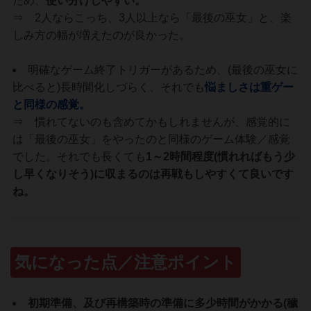
ため、
使い分けしやすい。
⇒ 2人ならこっち、3人以上なら「最後の巫女」と、楽
しみ方の幅が増えたのが良かった。
明確なゲーム終了トリガーがあるため、(最後の巫女に
比べると)長時間化しづらく、それでも
悩ましさは重ゲー
と同様の感覚。
⇒ 慣れてないのも含めてかもしれませんが、感覚的に
は「最後の巫女」をやったのと同様のゲーム体験／感覚
でした。それでも長くても
1～2時間程度(慣れればもう少
し早くなりそう)に収まるのは再戦もしやすくて良いです
ね。
気になった点／注意ポイント
初期準備、及び再構築時の準備に多少時間がかかる(穢