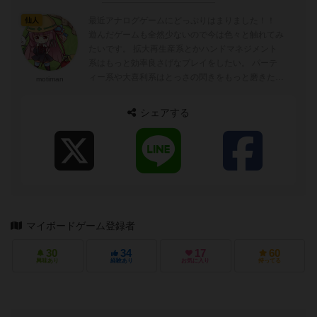
最近アナログゲームにどっぷりはまりました！！
仙人
遊んだゲームも全然少ないので今は色々と触れてみ
たいです。 拡大再生産系とかハンドマネジメント
系はもっと効率良さげなプレイをしたい。 パーテ
ィー系や大喜利系はとっさの閃きをもっと磨きた
motiman
い。 正体隠匿系はもっときれいに隠...
シェアする
マイボードゲーム登録者
30
34
17
60
興味あり
経験あり
お気に入り
持ってる