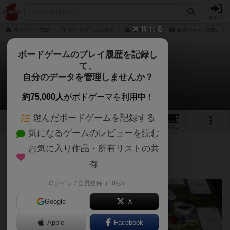
ログイン
閉じる
ボドゲーマTOP
ボードゲームの検索
最後の巫女
最後の巫女 DUEL
ボードゲームのプレイ履歴を記録し
て、
最後の巫女 DUEL
自分のデータを管理しませんか？
motimanさんのレビュー
約75,000人
がボドゲーマを利用中！
遊んだボードゲームを記録する
1
2
1
トップ
画像
動画
レビュー
カフェ
気になるゲームのレビューを読む
お気に入り作品・所有リストの共
945名
5名
0
約3年前
有
ログイン / 会員登録（10秒）
Google
X
Apple
Facebook