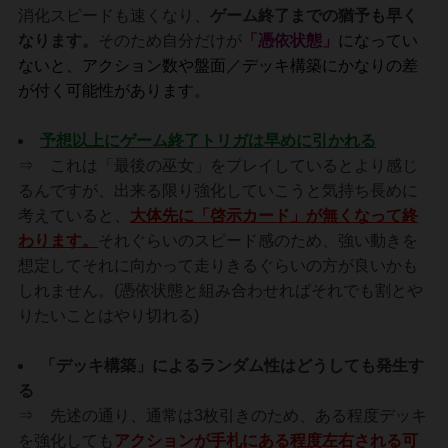
消化スピードも速くなり、
ゲーム終了までの猶予も早く
なります。
そのため自分だけが
「憑依状態」
になってい
ないと、アクション数や盤面／デッキ構築にかなりの差
が付く可能性があります。
予想以上にゲーム終了トリガは早めに引かれる
⇒ これは「最後の巫女」をプレイしているとより感じ
るんですが、出来る限り強化していこうと気持ち長めに
考えていると、
大体先に「啓示カード」が無くなって終
わります。
それぐらいのスピード感のため、強い動きを
想定してそれに向かって走りきるぐらいの方が良いかも
しれません。(憑依状態と組み合わせればそれでも割とや
りたいことはやり切れる)
「デッキ構築」によるランダム性はどうしても発生す
る
⇒ 先述の通り、通常は3枚引きのため、ある程度デッキ
を強化しても
アクションが手札にある程度左右される可