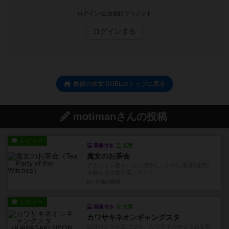
ログイン/会員登録でコメント
ログインする
最後の巫女 DUELのトップに戻る
motimanさんの投稿
レビュー
画像付き
充実
魔女のお茶会
アクション数をいかに増やし、いかに盤面(世界)
を制せるか世界観／ゲーム...
8ヶ月前
の投稿
レビュー
画像付き
充実
カワサキネオンギャングスタ
自分のシマを広げつつ、カワサキの中心である市