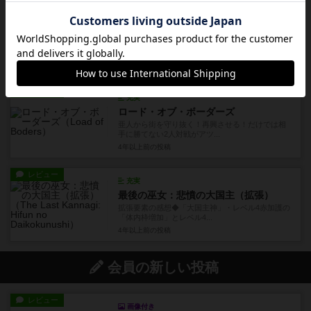
レビュー
画像付き
充実
姫と騎士
限られた手番で何をするかの取捨選択が大切世界
観／ゲーム概要 プレイヤ...
4年以上前
の投稿
レビュー
充実
ロード・オブ・ボーダーズ
亜人から街を守り抜く！再興させる！だけでは相
手に勝てない2人対戦がアツ...
4年以上前
の投稿
レビュー
充実
最後の巫女：悲憤の大国主（拡張）
拡張要素の感想◆「大国主神」・レベル4赤加護の
「体内枠増加」とレベル4...
4年以上前
の投稿
会員の新しい投稿
レビュー
画像付き