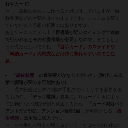
れやカード)
⇒ 「最後の巫女」に比べると減少はしていますが、穢
れ準備などの大変さはそのままですね。システムを変え
ていない以上予想の範囲ではありますが。
あとゲームシステム上
「
再構築が近いタイミングで連続
で引かれるとその都度作業が必要」なので、
そこもちょ
っと慌ただしいですね。
「啓示カード」のスライドや
「奉納カード」の補充などは特に忘れやすいのでご注
意。
「憑依状態」
の重要度がかなり上がった。(遊びこみ次
第で認識が変わる可能性あり)
⇒ 通常状態だと常に3枚の手札でやりくりする必要があ
るものの、
「デッキ構築」
要素によりカード引きによっ
ては動けない状態が割と発生するため、
「カード4枚(バリ
アントだと5枚)、アクション合計2回」
が可能となる
「憑
依状態」
は本当に強力です。
⇒ かつ手札の引きが増えるということはその分山札の