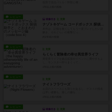
役所で頂点バトル！幹部と構...
1年以上前
の投稿
レビュー
画像付き
充実
ナゾトキゲーム コードボックス 探偵助手と、とおまわりのメッセージ編
本作は、記憶を無くしてもう一度プレイしたい謎
解き、それぐらいの衝撃だっ...
約2年前
の投稿
レビュー
充実
らくらく冒険者の幸せ異世界ライフ
異世界ライフを拠点拡張やイベントに費やすもよ
し、モンスター狩りまくって...
2年以上前
の投稿
レビュー
充実
ナイトフラワーズ
お店のスペースにも限りがあるし、ゲストの指名
は早い者勝ち。推しの嬢を、...
2年以上前
の投稿
レビュー
画像付き
充実