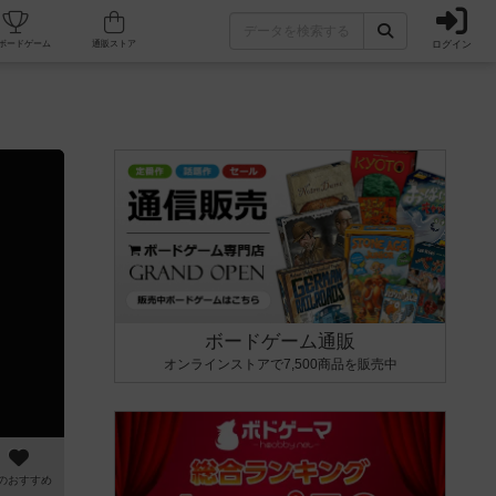
ログイン
カフェ/店舗
人気ボードゲーム
通販ストア
ボードゲーム通販
オンラインストアで7,500商品を販売中
のおすすめ