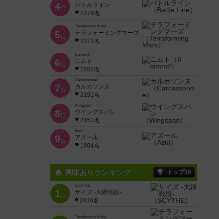
4
バトルライン
位
2379名
Terraforming Mars
5
テラフォーミングマーズ
位
2372名
6 nimmt!
6
ニムト
位
2202名
Carcassonne
7
カルカソンヌ
位
2191名
Wingspan
8
ウイングスパン
位
2151名
Azul
9
アズール
位
1904名
興味ありランキング
トップ50
SCYTHE
1
サイズ -大鎌戦役-
位
2416名
Terraforming Mars