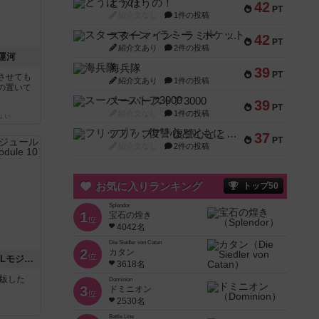
とうほうの！
42
PT
紹介文なし
1件の投稿
スターマイン・ラミー ポケット
42
PT
紹介文あり
2件の投稿
運河
海兵隊
39
PT
させても
紹介文あり
1件の投稿
の置いて
スーパーストア3000
39
PT
紹介文なし
1件の投稿
ょい
フリップ７：復讐心とともに
37
PT
紹介文なし
2件の投稿
お気に入りランキング
トップ50
Splendor
1
宝石の煌き
位
4042名
Die Siedler von Catan
2
カタン
位
クロワ・ド・ゲール：ASLモジュール10
3618名
が出版した
Dominion
3
ドミニオン
位
2530名
Battle Line