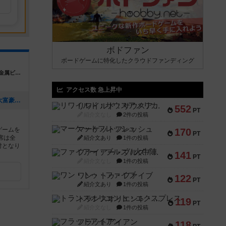
ボドファン
ボードゲームに特化したクラウドファンディング
神奈川県横浜市西区南幸２－１６－２２ 金属ビル９階
アクセス数 急上昇中
[NEW] 【リスト追加】「マッチ売りの大富豪」他（2025年10月12日 14時52分）
リワイルド：サウスアメリカ
552
PT
紹介文なし
2件の投稿
マーケットフレッシュ
ゲームを
170
PT
席は全
紹介文あり
1件の投稿
付となり
ファイアー・ブルズ / 火牛陣
141
PT
紹介文なし
1件の投稿
ワン・トゥ・ファイブ
122
PT
紹介文あり
1件の投稿
トランスオリエント・エクスプレス
119
PT
紹介文なし
1件の投稿
フラットアイアン
118