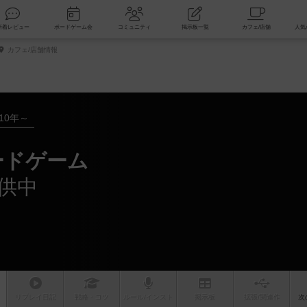
索
新着レビュー
ボードゲーム会
コミュニティ
掲示板一覧
カフェ/店舗情報
010年～
ードゲーム
供中
リプレイ
日記
戦略
・コツ
ルール
/インスト
掲示板
拡張/関連
作
次