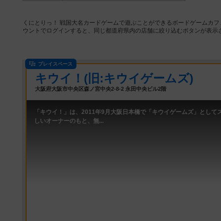
くにとりっ！ 戦国大名カードゲームで遊ぶことができるボードゲームカフ
ウントでログインすると、同じ都道府県内の店舗に絞り込むボタンが表示
プレイスペース
キウイ！(旧:キウイゲームズ)
大阪府大阪市中央区森ノ宮中央2-8-2 永田中央ビル2階
「キウイ！」は、2011年9月大阪日本橋で「キウイゲームズ」として
しいオーナーのもと、無...