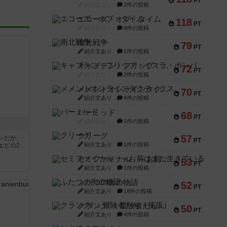
PT
紹介文なし
2件の投稿
エコーズ・オブ・タイム
118
PT
紹介文なし
8件の投稿
南北戦争
79
PT
紹介文あり
1件の投稿
キャプテン・フリップ：イスラ・ボンバ
72
PT
紹介文なし
2件の投稿
メメントオンラインタクティクス
70
PT
紹介文あり
4件の投稿
パーミッド
68
PT
紹介文なし
1件の投稿
クリーグ
57
ンだが、
PT
紹介文あり
1件の投稿
エビの2
セミファイナル ～お前はまだ生きている～
53
PT
紹介文あり
1件の投稿
ふたつの街の物語
52
PT
紹介文あり
18件の投稿
クランク! ：冒険者たち（拡張）
50
PT
紹介文あり
4件の投稿