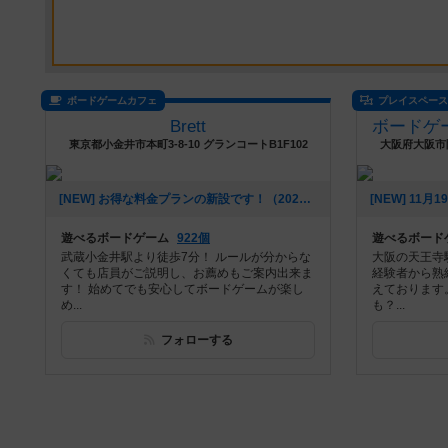
ボードゲームカフェ
プレイスペー
Brett
東京都小金井市本町3-8-10 グランコートB1F102
大阪府大阪市阿
[NEW] お得な料金プランの新設です！（2026年07月28日 14時15分）
遊べるボードゲーム
922個
遊べるボード
武蔵小金井駅より徒歩7分！ ルールが分からな
大阪の天王寺
くても店員がご説明し、お薦めもご案内出来ま
経験者から熟
す！ 始めてでも安心してボードゲームが楽し
えております
め...
も？...
フォローする