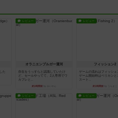
レビュー
レビュー
オラニエンブルガー運河
フィッシェン2
版した
存在をうっすらと認識していたけ
ゲームの流れはフィッシェ
ど、セールやってて、2人専用でワ
ゲーム開始時はペリカンと
カプレと...
スート...
約1時間前
by みいやん
約1時間前
by うらまこ
レビュー
レビュー