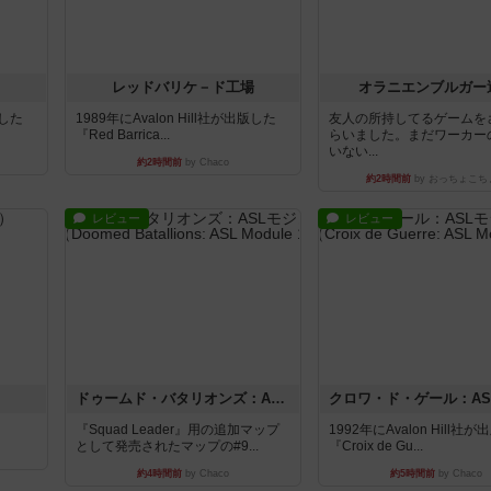
レッドバリケ－ド工場
オラニエンブルガー
版した
1989年にAvalon Hill社が出版した
友人の所持してるゲームを
『Red Barrica...
らいました。まだワーカー
いない...
約2時間前
by Chaco
約2時間前
by おっちょこち
レビュー
レビュー
ドゥームド・バタリオンズ：ASLモジュール11
『Squad Leader』用の追加マップ
1992年にAvalon Hill社
として発売されたマップの#9...
『Croix de Gu...
約4時間前
by Chaco
約5時間前
by Chaco