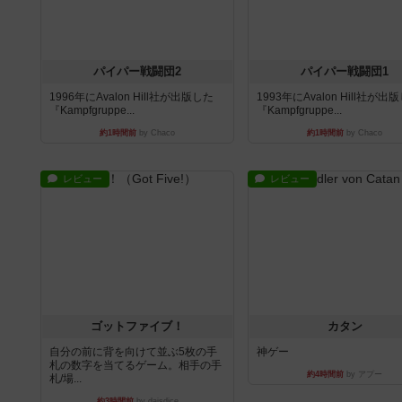
パイパー戦闘団2
パイパー戦闘団1
1996年にAvalon Hill社が出版した
1993年にAvalon Hill社が出
『Kampfgruppe...
『Kampfgruppe...
約1時間前
by Chaco
約1時間前
by Chaco
レビュー
レビュー
ゴットファイブ！
カタン
自分の前に背を向けて並ぶ5枚の手
神ゲー
札の数字を当てるゲーム。相手の手
約4時間前
by アプー
札/場...
約3時間前
by daisdice