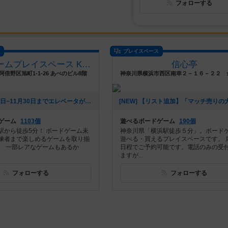
フォローする
ス
プレイスペース
ボードゲームプレイスペース Kinked Tail
信心亭
倍野区旭町1-1-26 あべのビル8階
[NEW] 11月19日~11月30日までエレベータが使えなくなります。（2025年10月20日 16時13分）
ゲーム
1103個
遊べるボードゲーム
190個
駅から徒歩5分！ ボードゲーム未
神奈川県「横浜駅徒歩５分」。ボード
練者まで楽しめるゲームを取り揃
遊べる・買えるプレイスペースです。 
。 一部レアなゲームもあるか
日程でご予約可能です。電話のみの受
ますが...
フォローする
フォローする