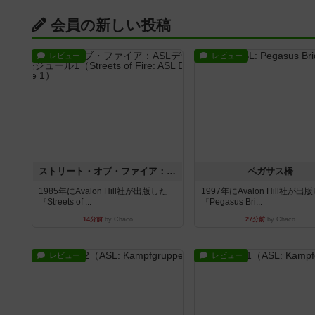
会員の新しい投稿
レビュー
レビュー
ストリート・オブ・ファイア：ASLデラックスモジュール1
ペガサス橋
1985年にAvalon Hill社が出版した
1997年にAvalon Hill社が出
『Streets of ...
『Pegasus Bri...
14分前
by Chaco
27分前
by Chaco
レビュー
レビュー