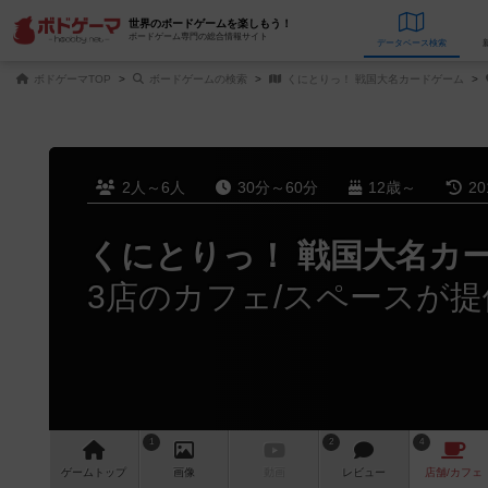
世界のボードゲームを楽しもう！
ボードゲーム専門の総合情報サイト
データベース
検
ボドゲーマTOP
ボードゲームの検索
くにとりっ！ 戦国大名カードゲーム
2人～6人
30分～60分
12歳～
2
くにとりっ！ 戦国大名カ
3店のカフェ/スペースが提
1
2
4
ゲーム
トップ
画像
動画
レビュー
店舗/
カフェ