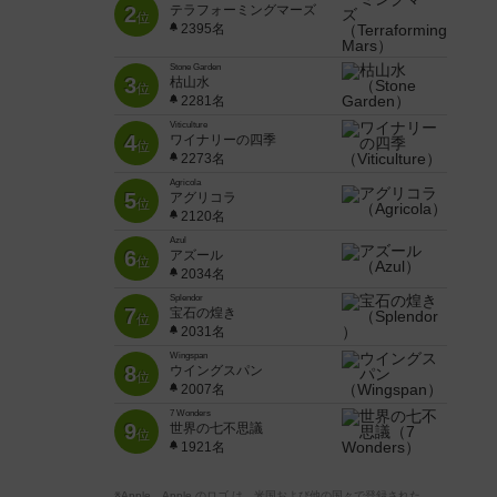
2
テラフォーミングマーズ
位
2395名
Stone Garden
3
枯山水
位
2281名
Viticulture
4
ワイナリーの四季
位
2273名
Agricola
5
アグリコラ
位
2120名
Azul
6
アズール
位
2034名
Splendor
7
宝石の煌き
位
2031名
Wingspan
8
ウイングスパン
位
2007名
7 Wonders
9
世界の七不思議
位
1921名
※Apple、Apple のロゴ は、米国および他の国々で登録された