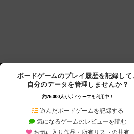
ボードゲームのプレイ履歴を記録して
自分のデータを管理しませんか？
約75,000人
がボドゲーマを利用中！
ボドゲーマTOP
ボードゲーム通販
遊んだボードゲームを記録する
気になるゲームのレビューを読む
ボードゲームを検索する
新作・再入荷情報
お気に入り作品・所有リストの共有
ボードゲームの新着レビュー
定番ボードゲームの通販