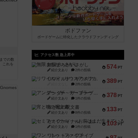
ボドファン
ボードゲームに特化したクラウドファンディング
アクセス数 急上昇中
5までの数
。これを
無限まちがいさがし
574
PT
紹介文あり
2件の投稿
リワイルド：サウスアメリカ
389
PT
紹介文なし
2件の投稿
アンダー・ザ・テーブラー
378
PT
紹介文あり
1件の投稿
宵と暁の呪文書
133
PT
紹介文あり
8件の投稿
セミファイナル ～お前はまだ生きている～
103
PT
紹介文あり
1件の投稿
ワン・トゥ・ファイブ
97