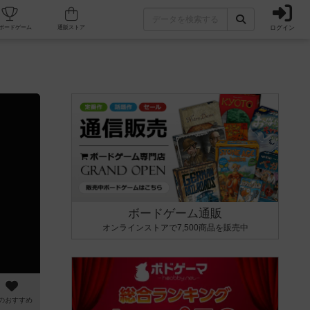
ログイン
カフェ/店舗
人気ボードゲーム
通販ストア
ボードゲーム通販
オンラインストアで7,500商品を販売中
のおすすめ