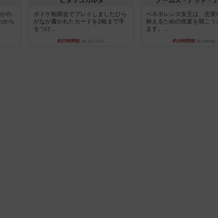
ピタッコカルタ
ノームズ・アット・
とかの
ボドゲ相席会でプレイしましたひら
ベネボレンス女王は、忠実
わから
がなが書かれたカードを2枚まで手
称えるための祝宴を開こう
をつけ...
ます。...
約15時間前
by みいやん
約16時間前
by jurong