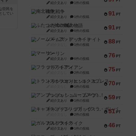
ナイト
PT
紹介文あり
1件の投稿
な臣民を
南北戦争
91
としてい
PT
紹介文あり
1件の投稿
ふたつの城の物語
91
PT
紹介文あり
6件の投稿
ノームズ・アット・ナイト
88
PT
紹介文なし
1件の投稿
マーリン
76
PT
紹介文あり
6件の投稿
フラットアイアン
75
PT
紹介文なし
2件の投稿
トランスオリエント・エクスプレス
70
PT
紹介文なし
1件の投稿
アンブッシュ！：ムーブアウト！
59
PT
紹介文あり
1件の投稿
キャプテン・フリップ：イスラ・ボンバ
51
PT
紹介文なし
2件の投稿
ガルフストライク
46
PT
紹介文あり
1件の投稿