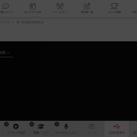
索
新着レビュー
ボードゲーム会
コミュニティ
掲示板一覧
品データ
拡張版/関連作品
19年～
1
2
1
リプレイ
日記
戦略
・コツ
ルール
/インスト
掲示板
拡張/関連
作
次