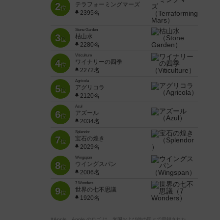
2
テラフォーミングマーズ
位
2395名
Stone Garden
3
枯山水
位
2280名
Viticulture
4
ワイナリーの四季
位
2272名
Agricola
5
アグリコラ
位
2120名
Azul
6
アズール
位
2034名
Splendor
7
宝石の煌き
位
2029名
Wingspan
8
ウイングスパン
位
2006名
7 Wonders
9
世界の七不思議
位
1920名
※Apple、Apple のロゴ は、米国および他の国々で登録された