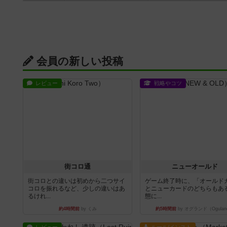
会員の新しい投稿
レビュー
戦略やコツ
街コロ通
ニューオールド
街コロとの違いは初めから二つサイ
ゲーム終了時に、「オールド
コロを振れるなど、少しの違いはあ
とニューカードのどちらもある
るけれ...
態に...
約4時間前
by くみ
約5時間前
by オグランド（Ogulan