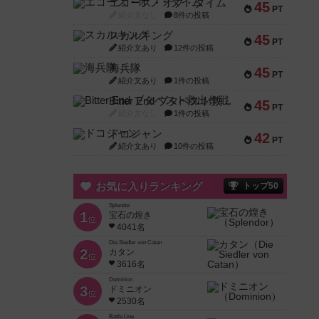
エコーズ・オブ・タイム
45
PT
紹介文なし
8件の投稿
スカルキング
45
PT
紹介文あり
12件の投稿
海兵隊
45
PT
紹介文あり
1件の投稿
Bitter End ブタペスト救出作戦
45
PT
紹介文なし
1件の投稿
ドコジャン
42
PT
紹介文あり
10件の投稿
お気に入りランキング
トップ50
Splendor
1
宝石の煌き
位
4041名
Die Siedler von Catan
2
カタン
位
3616名
Dominion
3
ドミニオン
位
2530名
Battle Line