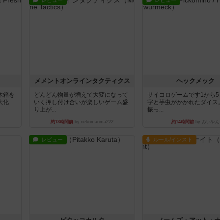
レビュー
レビュー
ュ
メメントオンラインタクティクス
ヘックメック
木箱を
どんどん物量が増えて大変になって
サイコロゲームです1から
大化
いく押し付け合いが楽しいゲーム盛
字と芋虫がかかれたダイス
り上が...
振っ...
約13時間前
by nekomanma222
約14時間前
by みいやん
レビュー
ルール/インスト