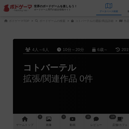
世界のボードゲームを楽しもう！
ボードゲーム専門の総合情報サイト
データベース
検
ボドゲーマTOP
ボードゲームの検索
コトバーテルの通販/商品詳細
作
4人～6人
10分～20分
6歳～
20
コトバーテル
拡張/関連作品 0件
9
4
15
129
ゲーム
トップ
画像
動画
レビュー
店舗/
カフェ