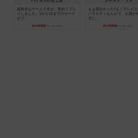
ハゲタカのえじき
ジャスト・ワン
超有名なゲームですが、初めてプレ
まぁ面白かった‼️よくテレビ
イしました。1から15までのカード
バラエティなんかで、お題が
がプ...
ずに...
約15時間前
by みいやん
約15時間前
by みいやん