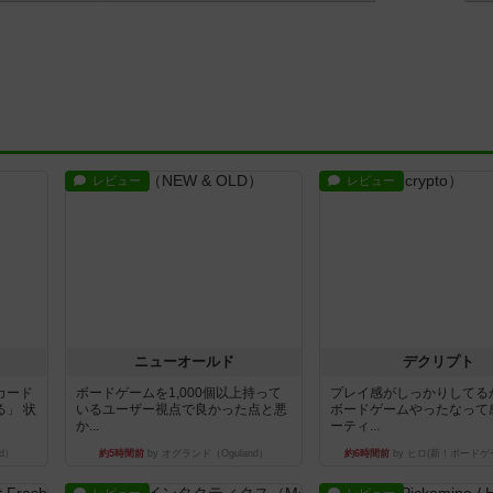
レビュー
レビュー
ニューオールド
デクリプト
カード
ボードゲームを1,000個以上持って
プレイ感がしっかりしてる
」 状
いるユーザー視点で良かった点と悪
ボードゲームやったなって
か...
ーティ...
d）
約5時間前
by オグランド（Oguland）
約6時間前
by ヒロ(新！ボードゲ