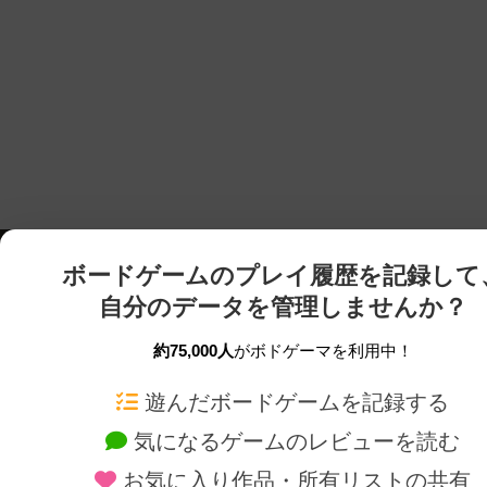
ボードゲームのプレイ履歴を記録して
自分のデータを管理しませんか？
約75,000人
がボドゲーマを利用中！
ボドゲーマTOP
ボードゲーム通販
遊んだボードゲームを記録する
気になるゲームのレビューを読む
ボードゲームを検索する
新作・再入荷情報
お気に入り作品・所有リストの共有
ボードゲームの新着レビュー
定番ボードゲームの通販