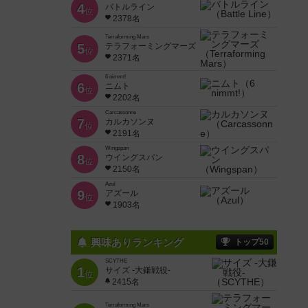
4
バトルライン
位
2378名
Terraforming Mars
5
テラフォーミングマーズ
位
2371名
6 nimmt!
6
ニムト
位
2202名
Carcassonne
7
カルカソンヌ
位
2191名
Wingspan
8
ウイングスパン
位
2150名
Azul
9
アズール
位
1903名
興味ありランキング
トップ50
SCYTHE
1
サイズ -大鎌戦役-
位
2415名
Terraforming Mars