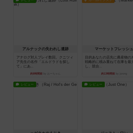
レビュー
ルール/インスト
アルナックの失われし遺跡
マーケットフレッシ
アナログ対人プレイ数回。クニツィ
目的あなたの店先に農産物の
ア先生の名作「エルドラドを探し
戦略的に積み重ねて在庫を最
て」にあ...
し、競合...
約8時間前
by おーちゃん
約13時間前
by jurong
レビュー
レビュー