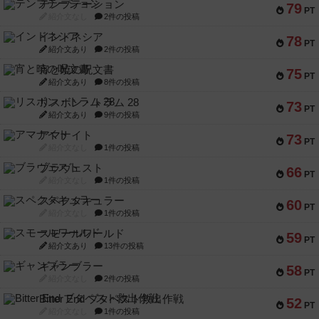
テンプテーション
79
PT
紹介文なし
2件の投稿
インドネシア
78
PT
紹介文あり
2件の投稿
宵と暁の呪文書
75
PT
紹介文あり
8件の投稿
リスボン・トラム 28
73
PT
紹介文あり
9件の投稿
アマナイト
73
PT
紹介文なし
1件の投稿
ブラヴェスト
66
PT
紹介文なし
1件の投稿
スペクタキュラー
60
PT
紹介文なし
1件の投稿
スモールワールド
59
PT
紹介文あり
13件の投稿
ギャンブラー
58
PT
紹介文なし
2件の投稿
Bitter End ブタペスト救出作戦
52
PT
紹介文なし
1件の投稿