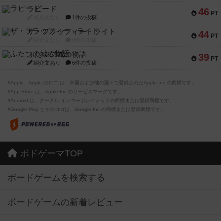
ラピード
46
PT
紹介文なし
1件の投稿
ザ・フラッフィー・ライト
44
PT
紹介文なし
0件の投稿
ふたつの城の物語
39
PT
紹介文あり
6件の投稿
※Apple、Apple のロゴ は、米国および他の国々で登録されたApple Inc.の商標です。
※App Store は、Apple Inc.のサービスマークです。
※Android は、グーグル インコーポレイテッドの商標または登録商標です。
※Google Play とそのロゴは、Google Inc.の商標または登録商標です。
ボドゲーマTOP
ボードゲームを検索する
ボードゲームの新着レビュー