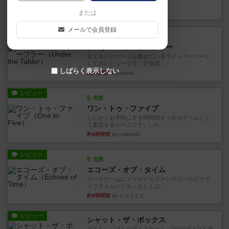
見える状態でカードを教えた...
36分前
by mob567
または
メールで会員登録
レビュー
充実
アンダー・ザ・テーブラー
笑えるバカゲームを集めているライトゲーマーと
してのレビューです。正体隠...
しばらく表示しない
約3時間前
by toyota
レビュー
充実
ワン・トゥ・ファイブ
とにかくお手軽にすき間時間をうめるゲームとし
て重宝するゲームです。いわ...
約4時間前
by nabekoh
レビュー
充実
エコーズ・オブ・タイム
カードゲームにファイナルファンタジーのアクテ
ィブタイムバトル（もしくは...
約8時間前
by ジェイとと
レビュー
シャット・ザ・ボックス