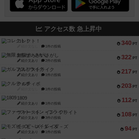
アクセス数 急上昇中
コレクト！
340
PT
紹介文なし
1件の投稿
無限まちがいさがし
322
PT
紹介文あり
2件の投稿
ガルフストライク
217
PT
紹介文あり
1件の投稿
クルティボ
203
PT
紹介文なし
1件の投稿
1809
112
PT
紹介文あり
1件の投稿
ファースト・イン・フライト
108
PT
紹介文あり
3件の投稿
モズビ－ズ・レイダ－ズ
94
PT
紹介文あり
1件の投稿