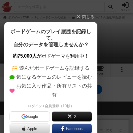
ログイン
閉じる
ボドゲーマTOP
ボードゲームの検索
これなんてエロゲ？の通販/商品詳細
ボードゲームのプレイ履歴を記録し
て、
これなんてエロゲ？
自分のデータを管理しませんか？
0件のリプレイ日記
約75,000人
がボドゲーマを利用中！
遊んだボードゲームを記録する
2
1
トップ
画像
動画
レビュー
カフェ
気になるゲームのレビューを読む
お気に入り作品・所有リストの共
これなんてエロゲ？のトップに戻る
有
ログイン / 会員登録（10秒）
会員の新しい投稿
Google
X
レビュー
花火：スターマイン
Apple
Facebook
自分のカードは見えず他のプレイヤーのカードが