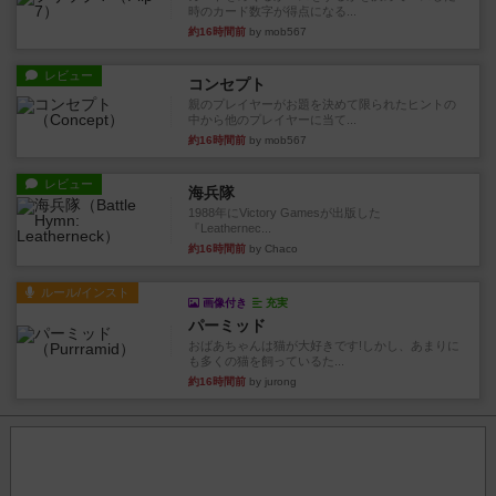
時のカード数字が得点になる...
約16時間前
by mob567
レビュー
コンセプト
親のプレイヤーがお題を決めて限られたヒントの
中から他のプレイヤーに当て...
約16時間前
by mob567
レビュー
海兵隊
1988年にVictory Gamesが出版した
『Leathernec...
約16時間前
by Chaco
ルール/インスト
画像付き
充実
パーミッド
おばあちゃんは猫が大好きです!しかし、あまりに
も多くの猫を飼っているた...
約16時間前
by jurong