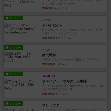
とてもシンプルなダイスゲーム。2つのダイスを振
って、出目の合計を自分の...
約9時間前
by OSAっち
レビュー
充実
オバケだぞ～
対人アナログプレイ。簡単なルールで誰とでも遊
べるゲーム。こんなの子ども...
約10時間前
by おーちゃん
レビュー
充実
南北戦争
1983年にVictory Gamesが出版した『The Civil ...
約13時間前
by Chaco
レビュー
画像付き
ファイアー・ブルズ / 火牛陣
火牛を引き連れて敵を殲滅させる。縦か斜めで前2
列まで攻撃できるが、自分...
約15時間前
by うらまこ
レビュー
フリップ７
カードをめくるかパスをするかを決めてパスした