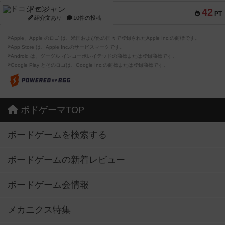
ドコジャン
42
PT
紹介文あり
10件の投稿
※Apple、Apple のロゴ は、米国および他の国々で登録されたApple Inc.の商標です。
※App Store は、Apple Inc.のサービスマークです。
※Android は、グーグル インコーポレイテッドの商標または登録商標です。
※Google Play とそのロゴは、Google Inc.の商標または登録商標です。
ボドゲーマTOP
ボードゲームを検索する
ボードゲームの新着レビュー
ボードゲーム会情報
メカニクス特集