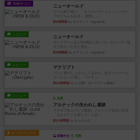
戦略やコツ
ニューオールド
ゲーム終了時に、「オールドカードとニューカー
ドのどちらもある」 状態に...
約9時間前
by オグランド（Oguland）
レビュー
ニューオールド
ボードゲームを1,000個以上持っているユーザー視
点で良かった点と悪か...
約9時間前
by オグランド（Oguland）
レビュー
デクリプト
プレイ感がしっかりしてるから、超ボードゲーム
やったなって感じ。パーティ...
約10時間前
by ヒロ(新！ボードゲーム家族)
レビュー
充実
アルナックの失われし遺跡
アナログ対人プレイ数回。クニツィア先生の名作
「エルドラドを探して」にあ...
約12時間前
by おーちゃん
ルール/インスト
画像付き
充実