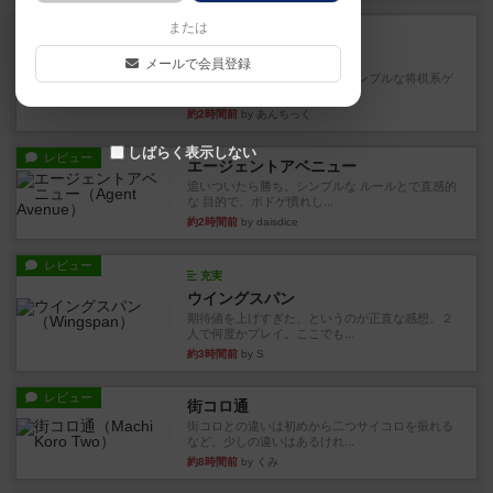
ルール/インスト
または
画像付き
ざりかに将棋
メールで会員登録
３種類の駒だけが登場する超シンプルな将棋系ゲ
ーム入門作品です♪(＾＾)...
約2時間前
by あんちっく
しばらく表示しない
レビュー
エージェントアベニュー
追いついたら勝ち。シンプルな ルールとで直感的
な 目的で、ボドゲ慣れし...
約2時間前
by daisdice
レビュー
充実
ウイングスパン
期待値を上げすぎた、というのが正直な感想。２
人で何度かプレイ。ここでも...
約3時間前
by S
レビュー
街コロ通
街コロとの違いは初めから二つサイコロを振れる
など、少しの違いはあるけれ...
約8時間前
by くみ