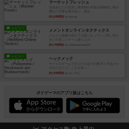
マーケットフレッシュ
目的あなたの店先に農産物の木箱を戦略的に積み
重ねて在庫を最大化し、競合...
約16時間前
by jurong
レビュー
メメントオンラインタクティクス
どんどん物量が増えて大変になっていく押し付け
合いが楽しいゲーム盛り上が...
約17時間前
by nekomanma222
レビュー
ヘックメック
サイコロゲームです1から5までの数字と芋虫がか
かれたダイス。これを振っ...
約18時間前
by みいやん
ボドゲーマのアプリ版はこちら