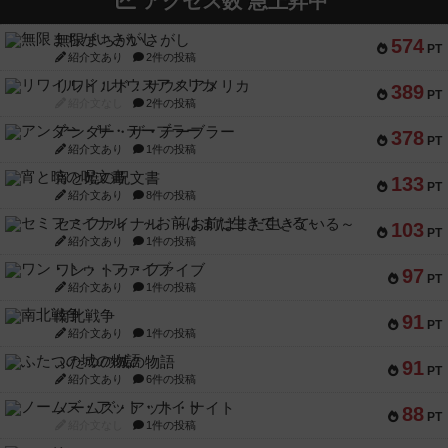
アクセス数 急上昇中
無限まちがいさがし
574
PT
紹介文あり
2件の投稿
リワイルド：サウスアメリカ
389
PT
紹介文なし
2件の投稿
アンダー・ザ・テーブラー
378
PT
紹介文あり
1件の投稿
宵と暁の呪文書
133
PT
紹介文あり
8件の投稿
セミファイナル ～お前はまだ生きている～
103
PT
紹介文あり
1件の投稿
ワン・トゥ・ファイブ
97
PT
紹介文あり
1件の投稿
南北戦争
91
PT
紹介文あり
1件の投稿
ふたつの城の物語
91
PT
紹介文あり
6件の投稿
ノームズ・アット・ナイト
88
PT
紹介文なし
1件の投稿