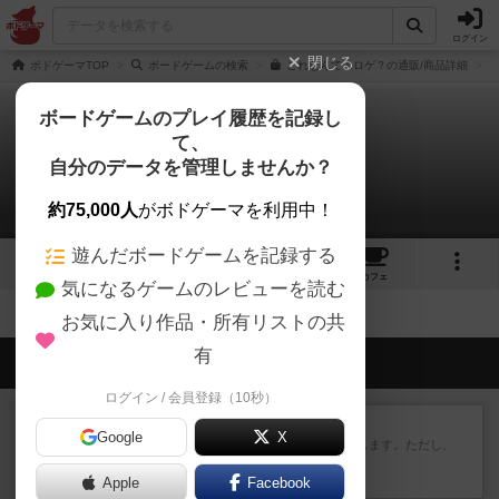
ログイン
閉じる
ボドゲーマTOP
ボードゲームの検索
これなんてエロゲ？の通販/商品詳細
ボードゲームのプレイ履歴を記録し
て、
これなんてエロゲ？
自分のデータを管理しませんか？
拡張/関連作品 0件
約75,000人
がボドゲーマを利用中！
遊んだボードゲームを記録する
2
1
トップ
画像
動画
レビュー
カフェ
気になるゲームのレビューを読む
お気に入り作品・所有リストの共
有
会員の新しい投稿
ログイン / 会員登録（10秒）
レビュー
ふたつの街の物語
Google
X
タイルを4×4で並べて街づくりします。ただし、
街は各プレイヤーの間にあ...
Apple
約2時間前
by ジェイとと
Facebook