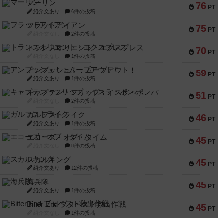
マーリン
76
PT
紹介文あり
6件の投稿
フラットアイアン
75
PT
紹介文なし
2件の投稿
トランスオリエント・エクスプレス
70
PT
紹介文なし
1件の投稿
アンブッシュ！：ムーブアウト！
59
PT
紹介文あり
1件の投稿
キャプテン・フリップ：イスラ・ボンバ
51
PT
紹介文なし
2件の投稿
ガルフストライク
46
PT
紹介文あり
1件の投稿
エコーズ・オブ・タイム
45
PT
紹介文なし
8件の投稿
スカルキング
45
PT
紹介文あり
12件の投稿
海兵隊
45
PT
紹介文あり
1件の投稿
Bitter End ブタペスト救出作戦
45
PT
紹介文なし
1件の投稿