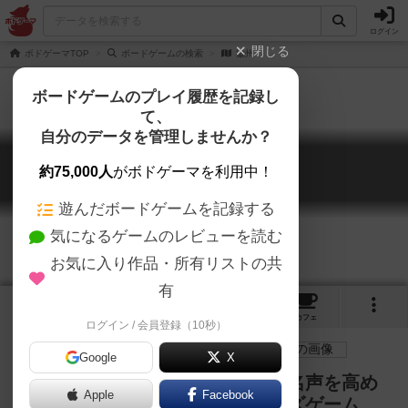
ログイン
閉じる
ボドゲーマTOP
ボードゲームの検索
徽州
ボードゲームのプレイ履歴を記録し
て、
自分のデータを管理しませんか？
徽州
約75,000人
がボドゲーマを利用中！
Kishu
遊んだボードゲームを記録する
気になるゲームのレビューを読む
お気に入り作品・所有リストの共
有
3
2
トップ
画像
動画
レビュー
カフェ
ログイン / 会員登録（10秒）
Google
X
徽州を舞台に水運業を営み一族の名声を高め
Apple
Facebook
る、要素盛りだくさんのゲーマーズゲーム。