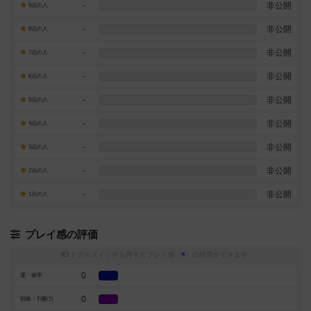
-
非公開
9点の人
-
非公開
8点の人
-
非公開
7点の人
-
非公開
6点の人
-
非公開
5点の人
-
非公開
4点の人
-
非公開
3点の人
-
非公開
2点の人
-
非公開
1点の人
プレイ感の評価
トグルスイッチを押すとプレイ感（
※
）の投票ができます
0
運・確率
0
戦略・判断力