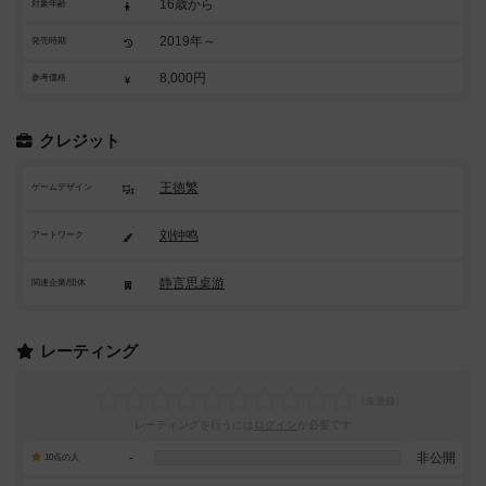
16歳から
対象年齢
2019年～
発売時期
8,000円
参考価格
クレジット
王徳繁
ゲームデザイン
刘钟鸣
アートワーク
静言思桌游
関連企業/団体
レーティング
レーティングを行うには
ログイン
が必要です
-
非公開
10点の人