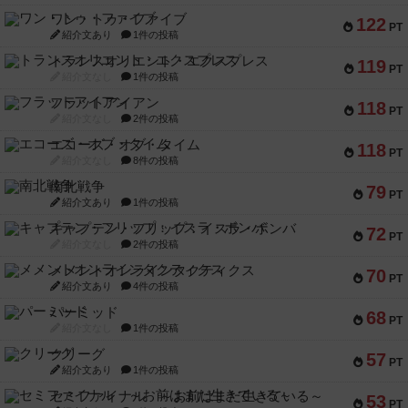
ワン・トゥ・ファイブ
122
PT
紹介文あり
1件の投稿
トランスオリエント・エクスプレス
119
PT
紹介文なし
1件の投稿
フラットアイアン
118
PT
紹介文なし
2件の投稿
エコーズ・オブ・タイム
118
PT
紹介文なし
8件の投稿
南北戦争
79
PT
紹介文あり
1件の投稿
キャプテン・フリップ：イスラ・ボンバ
72
PT
紹介文なし
2件の投稿
メメントオンラインタクティクス
70
PT
紹介文あり
4件の投稿
パーミッド
68
PT
紹介文なし
1件の投稿
クリーグ
57
PT
紹介文あり
1件の投稿
セミファイナル ～お前はまだ生きている～
53
PT