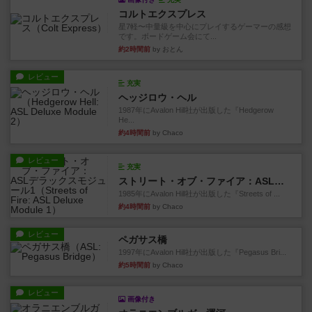
コルトエクスプレス
星7軽〜中量級を中心にプレイするゲーマーの感想
です。ボードゲーム会にて...
約2時間前
by おとん
レビュー
充実
ヘッジロウ・ヘル
1987年にAvalon Hill社が出版した『Hedgerow
He...
約4時間前
by Chaco
レビュー
充実
ストリート・オブ・ファイア：ASLデラックスモジュール1
1985年にAvalon Hill社が出版した『Streets of ...
約4時間前
by Chaco
レビュー
ペガサス橋
1997年にAvalon Hill社が出版した『Pegasus Bri...
約5時間前
by Chaco
レビュー
画像付き