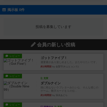
掲示板 0件
投稿を募集しています
会員の新しい投稿
レビュー
ゴットファイブ！
運要素があり楽しめました。またやりたいです。
約1時間前
by 金賢守(キムヒョンス)
レビュー
充実
ダブルナイン
雑に死なないラブレターみたいな、そんな感じの
ゲーム。数字カードを１の位...
約1時間前
by 深水あどら
レビュー
画像付き
充実