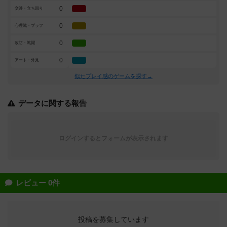
0
交渉・立ち回り
0
心理戦・ブラフ
0
攻防・戦闘
0
アート・外見
似たプレイ感のゲームを探す→
データに関する報告
ログインするとフォームが表示されます
レビュー 0件
投稿を募集しています