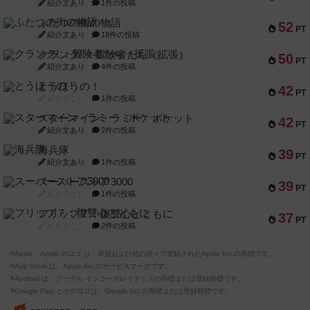
紹介文あり
1件の投稿
ふたつの街の物語
52
PT
紹介文あり
18件の投稿
クランク! ：冒険者たち（拡張）
50
PT
紹介文あり
4件の投稿
とうほうの！
42
PT
紹介文なし
1件の投稿
スターマイン・ラミー ポケット
42
PT
紹介文あり
2件の投稿
海兵隊
39
PT
紹介文あり
1件の投稿
スーパーストア3000
39
PT
紹介文なし
1件の投稿
フリップ７：復讐心とともに
37
PT
紹介文なし
2件の投稿
※Apple、Apple のロゴ は、米国および他の国々で登録されたApple Inc.の商標です。
※App Store は、Apple Inc.のサービスマークです。
※Android は、グーグル インコーポレイテッドの商標または登録商標です。
※Google Play とそのロゴは、Google Inc.の商標または登録商標です。