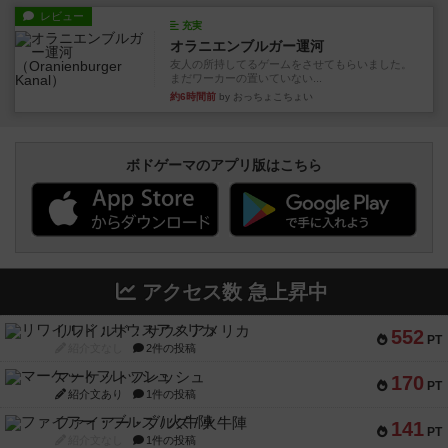
レビュー
充実
オラニエンブルガー運河
友人の所持してるゲームをさせてもらいました。
まだワーカーの置いていない...
約6時間前
by おっちょこちょい
ボドゲーマのアプリ版はこちら
アクセス数 急上昇中
リワイルド：サウスアメリカ
552
PT
紹介文なし
2件の投稿
マーケットフレッシュ
170
PT
紹介文あり
1件の投稿
ファイアー・ブルズ / 火牛陣
141
PT
紹介文なし
1件の投稿