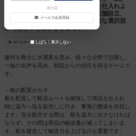
船をうまく配置し、効率的に商品を仕入れよ
または
う！船は塩の販売にも使います。店舗設立、
メールで会員登録
塩の販売、寄付、商取引など、多彩な選択肢
から最善手を選びましょう。
しばらく表示しない
ゲームマーケット2019春（東京）
徽州を舞台に水運業を営み、様々な分野で活躍し、
一族の名声を高め、朝廷からの信任を得るゲームで
す。
・船の配置がカギ
船を配置して輸送ルートを確保して商品を仕入れ、
時に遠方へ塩を販売しに行き、事業の繁栄を目指し
ます。塩を販売する際は、船を遠方に出さなければ
ならず、その間は商品の輸送量が減ってしまいま
す。船を建造して輸送力を上げるのも重要です。