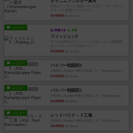
オラニエンブルガー運河
存在をうっすらと認識していたけど、セールやっ
てて、2人専用でワカプレと...
約5時間前
by みいやん
レビュー
画像付き
充実
フィッシェン2
ゲームの流れはフィッシェンだが、ゲーム開始時
はペリカンとエビの2スート...
約5時間前
by うらまこ
レビュー
パイパー戦闘団2
1996年にAvalon Hill社が出版した『Kampfgruppe...
約5時間前
by Chaco
レビュー
パイパー戦闘団1
1993年にAvalon Hill社が出版した『Kampfgruppe...
約6時間前
by Chaco
レビュー
レッドバリケ－ド工場
1989年にAvalon Hill社が出版した『Red Barrica...
約6時間前
by Chaco