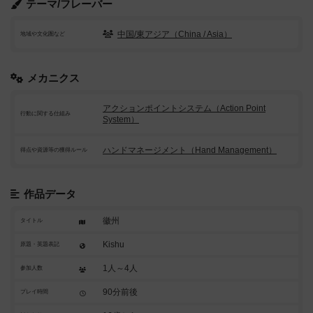
テーマ/フレーバー
中国/東アジア（China / Asia）
地域や文化圏など
メカニクス
アクションポイントシステム（Action Point
行動に関する仕組み
System）
ハンドマネージメント（Hand Management）
得点や資源等の獲得ルール
作品データ
徽州
タイトル
Kishu
原題・英題表記
1人～4人
参加人数
90分前後
プレイ時間