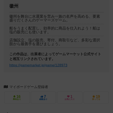
徽州
徽州を舞台に水運業を営み一族の名声を高める、要素
盛りだくさんのゲーマーズゲーム。
船をうまく配置し、効率的に商品を仕入れよう！船は
塩の販売にも使います。
店舗設立、塩の販売、寄付、商取引など、多彩な選択
肢から最善手を選びましょう。
この作品は、出展者によってゲームマーケット公式サイト
と相互リンクされています。
https://gamemarket.jp/game/128973
マイボードゲーム登録者
16
7
1
19
興味あり
経験あり
お気に入り
持ってる