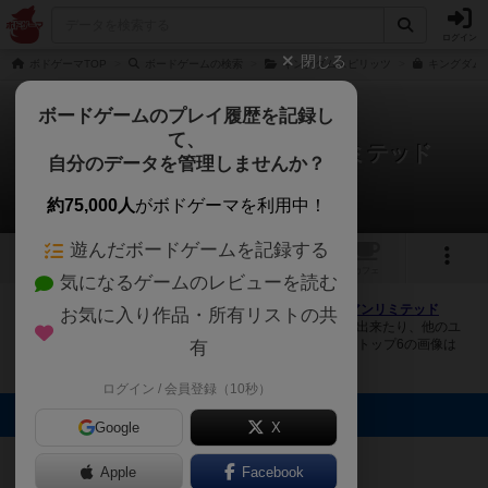
ログイン
閉じる
ボドゲーマTOP
ボードゲームの検索
キングダムスピリッツ
キングダムス
ボードゲームのプレイ履歴を記録し
て、
キングダムスピリッツ アンリミテッド
自分のデータを管理しませんか？
1件の画像
約75,000人
がボドゲーマを利用中！
遊んだボードゲームを記録する
1
2
トップ
画像
動画
レビュー
カフェ
気になるゲームのレビューを読む
ボドゲーマにログインすると、
「キングダムスピリッツ アンリミテッド
お気に入り作品・所有リストの共
（Kingdoms Spirits Unlimited）」
の画像をアップロード出来たり、他のユ
ーザーの投稿画像に評価を付けることができます。また、トップ6の画像は
有
様々なページで表示されます。
ログイン / 会員登録（10秒）
トップに表示される画像
Google
X
SHUNROID
Apple
Facebook