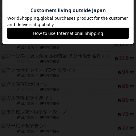
ギョッと
154
PT
紹介文あり
1件の投稿
クルティボ
152
PT
紹介文なし
1件の投稿
ブラヴェスト
140
PT
紹介文なし
1件の投稿
ドブル：ポケットモンスター
122
PT
紹介文あり
4件の投稿
ジャンヌ・ダルク-オルレアン ドロー＆ライト
118
PT
紹介文なし
5件の投稿
ファースト・イン・フライト
94
PT
紹介文あり
3件の投稿
ダイススローン
88
PT
紹介文なし
1件の投稿
ガルフストライク
80
PT
紹介文あり
1件の投稿
モズビ－ズ・レイダ－ズ
79
PT
紹介文あり
1件の投稿
リー対グラント
77
PT
紹介文あり
1件の投稿