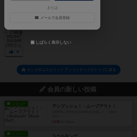
または
メールで会員登録
しばらく表示しない
0
キングダムスピリッツ アンリミテッドのトップに戻る
会員の新しい投稿
レビュー
アンブッシュ！：ムーブアウト！
1984年にVictory Gamesが出版した『Move
Out！』...
6分前
by Chaco
レビュー
スカルキング