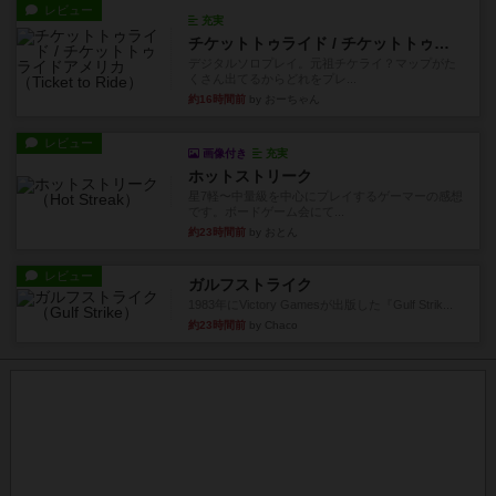
レビュー
充実
チケットトゥライド / チケットトゥライドアメリカ
デジタルソロプレイ。元祖チケライ？マップがた
くさん出てるからどれをプレ...
約16時間前
by おーちゃん
レビュー
画像付き
充実
ホットストリーク
星7軽〜中量級を中心にプレイするゲーマーの感想
です。ボードゲーム会にて...
約23時間前
by おとん
レビュー
ガルフストライク
1983年にVictory Gamesが出版した『Gulf Strik...
約23時間前
by Chaco