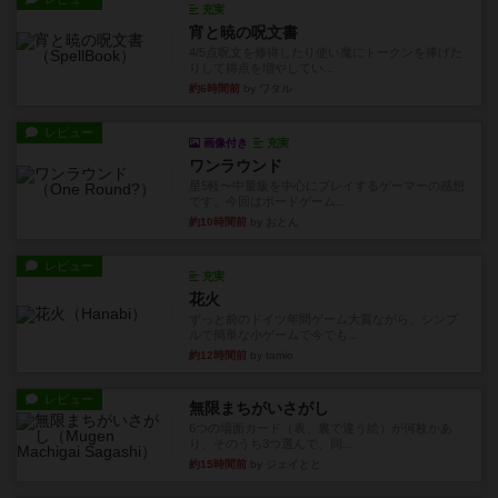
充実
宵と暁の呪文書
4/5点呪文を修得したり使い魔にトークンを捧げた
りして得点を増やしてい...
約6時間前
by ワタル
レビュー
画像付き
充実
ワンラウンド
星5軽〜中量級を中心にプレイするゲーマーの感想
です。今回はボードゲーム...
約10時間前
by おとん
レビュー
充実
花火
ずっと前のドイツ年間ゲーム大賞ながら、シンプ
ルで簡単な小ゲームで今でも...
約12時間前
by tamio
レビュー
無限まちがいさがし
6つの場面カード（表、裏で違う絵）が何枚かあ
り、そのうち3つ選んで、同...
約15時間前
by ジェイとと