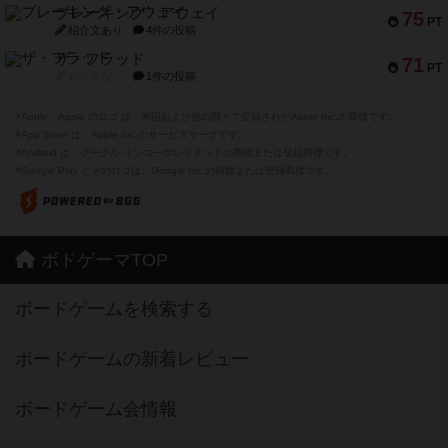
ブレーキング・アウェイ
75
PT
紹介文あり
4件の投稿
ザ・フラッド
71
PT
紹介文なし
1件の投稿
※Apple、Apple のロゴ は、米国および他の国々で登録されたApple Inc.の商標です。
※App Store は、Apple Inc.のサービスマークです。
※Android は、グーグル インコーポレイテッドの商標または登録商標です。
※Google Play とそのロゴは、Google Inc.の商標または登録商標です。
ボドゲーマTOP
ボードゲームを検索する
ボードゲームの新着レビュー
ボードゲーム会情報