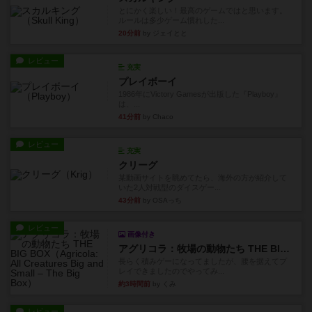
とにかく楽しい！最高のゲームではと思います。
ルールは多少ゲーム慣れした...
20分前
by ジェイとと
レビュー
充実
プレイボーイ
1986年にVictory Gamesが出版した『Playboy』
は、...
41分前
by Chaco
レビュー
充実
クリーグ
某動画サイトを眺めてたら、海外の方が紹介して
いた2人対戦型のダイスゲー...
43分前
by OSAっち
レビュー
画像付き
アグリコラ：牧場の動物たち THE BIG BOX
長らく積みゲーになってましたが、腰を据えてプ
レイできましたのでやってみ...
約3時間前
by くみ
レビュー