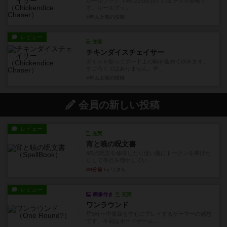
ルールブック（Ver.22/02/10）のエラッタ情報で
す。ルールブッ...
4年以上前
の投稿
レビュー
充実
チキンダイスチェイサー
ダイスを振ってボード上の駒を進めてゆきます。
すごろくではありません。手...
4年以上前
の投稿
会員の新しい投稿
レビュー
充実
宵と暁の呪文書
4/5点呪文を修得したり使い魔にトークンを捧げた
りして得点を増やしてい...
39分前
by ワタル
レビュー
画像付き
充実
ワンラウンド
星5軽〜中量級を中心にプレイするゲーマーの感想
です。今回はボードゲーム...