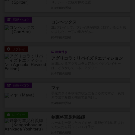
り、シートに線対称の位置...
約4年前
の投稿
戦略やコツ
コンヘックス
2回プレイして、プレイ感が連珠に似ているなと思
いました。一手の重みがあ...
約4年前
の投稿
リプレイ
画像付き
アグリコラ：リバイズドエディション
周囲にいるアグリコラ大好きボドゲプレイヤー
は、どうかしている。アグリコ...
約4年前
の投稿
戦略やコツ
マヤ
手元のタイルや場の状況にもよるのですが、表向
きで出す産物と補充で裏向け...
約4年前
の投稿
レビュー
剣豪将軍足利義輝
ルールを一読したのですが、義輝が逆賊に囲まれ
てだんだん弱っていく様子が...
約4年前
の投稿