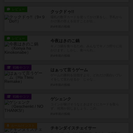
レビュー
クックドゥ!!
場札の数字カードを使ってかけ算をし、手札から
かけ算の答えを出すことが出...
約4年前
の投稿
レビュー
今夜はきのこ鍋
キノコ鍋を食べるため、みんなでキノコ狩りに出
かけます。しかし、食べられ...
約4年前
の投稿
戦略やコツ
はぁって言うゲーム
ゲームの勝利を目指すより、どれだけ面白いプレ
イをして笑わせるか じゃな...
約4年前
の投稿
戦略やコツ
ゲシェンク
コインが稼げそうなときはすぐにカードを取ら
ず、何周か回しましょう。この...
約4年前
の投稿
ルール/インスト
チキンダイスチェイサー