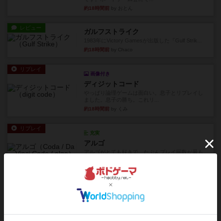
約18時間前
by おとん
レビュー
ガルフストライク
1983年にVictory Gamesが出版した『Gulf Strik...
約18時間前
by Chaco
リプレイ
画像付き
ディジットコード
やっぱり論理ゲームは面白い。息子とリプレイし
ました。息子の勝ち。これリ...
約18時間前
by くみ
リプレイ
充実
アルゴ
アルゴがとても好きで、たぶんプレイ回数が最も
多いゲームです。なんといっ...
約19時間前
by おとん
リプレイ
画像付き
タイムボム
僕はホントに嘘が下手なようで、すぐバレますみ
んなホント、嘘が上手ですよ...