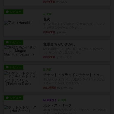
約4時間前
by おとん
レビュー
充実
花火
ずっと前のドイツ年間ゲーム大賞ながら、シンプ
ルで簡単な小ゲームで今でも...
約7時間前
by tamio
レビュー
無限まちがいさがし
6つの場面カード（表、裏で違う絵）が何枚かあ
り、そのうち3つ選んで、同...
約9時間前
by ジェイとと
レビュー
充実
チケットトゥライド / チケットトゥライドアメリカ
デジタルソロプレイ。元祖チケライ？マップがた
くさん出てるからどれをプレ...
約11時間前
by おーちゃん
レビュー
画像付き
充実
ホットストリーク
星7軽〜中量級を中心にプレイするゲーマーの感想
です。ボードゲーム会にて...