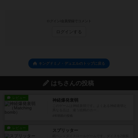
ログイン/会員登録でコメント
ログインする
キングドミノ・デュエルのトップに戻る
はちさんの投稿
レビュー
神経爆発衰弱
このゲームは神経衰弱です。よくある神経衰弱と
異なる点は、違う絵柄のカー...
4年弱前
の投稿
レビュー
スプリッター
紙ペン＋ダイスロールゲームです。ダイスを2個振