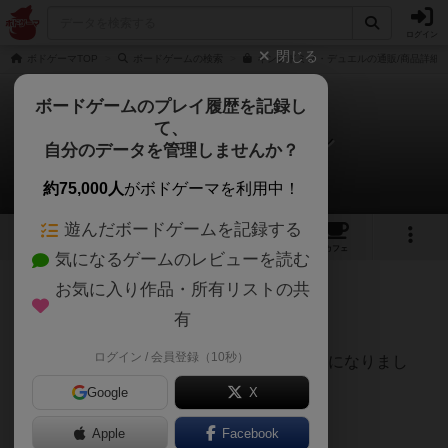
ログイン
閉じる
ボドゲーマTOP
ボードゲームの検索
キングドミノ・デュエルの通販/商品詳細
ボードゲームのプレイ履歴を記録し
て、
キングドミノ・デュエル
自分のデータを管理しませんか？
はちさんのレビュー
約75,000人
がボドゲーマを利用中！
遊んだボードゲームを記録する
2
2
20
トップ
画像
動画
レビュー
カフェ
気になるゲームのレビューを読む
お気に入り作品・所有リストの共
176名
0名
0
約5年前
有
ログイン / 会員登録（10秒）
キングドミノが2人用のロールアンドライトになりまし
た。
Google
X
Apple
Facebook