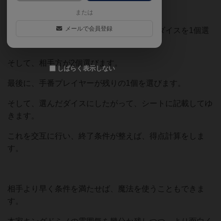
ロールするダイスは4個。
または
メールで会員登録
手番プレイヤーがダイスをロールし、まずダイスを1個選
びます。
そして、相手方が2個選びます。
しばらく表示しない
最後に、手番プレイヤーが残りの1個を選びます。
そして、選んだダイスにしたがって、シートに記載してゆ
きます。
これを交互に行い、終了条件が整えば、得点計算をしま
す。
相手より早く条件を満たせば、魔法を使うこともできま
す。