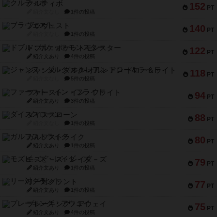
クルティボ
152
PT
紹介文なし
1件の投稿
ブラヴェスト
140
PT
紹介文なし
1件の投稿
ドブル：ポケットモンスター
122
PT
紹介文あり
4件の投稿
ジャンヌ・ダルク-オルレアン ドロー＆ライト
118
PT
紹介文なし
5件の投稿
ファースト・イン・フライト
94
PT
紹介文あり
3件の投稿
ダイススローン
88
PT
紹介文なし
1件の投稿
ガルフストライク
80
PT
紹介文あり
1件の投稿
モズビ－ズ・レイダ－ズ
79
PT
紹介文あり
1件の投稿
リー対グラント
77
PT
紹介文あり
1件の投稿
ブレーキング・アウェイ
75
PT
紹介文あり
4件の投稿