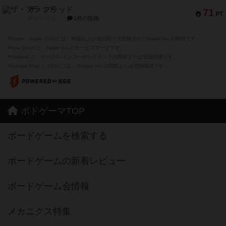
ザ・フラッド
71
PT
紹介文なし
1件の投稿
※Apple、Apple のロゴ は、米国および他の国々で登録されたApple Inc.の商標です。
※App Store は、Apple Inc.のサービスマークです。
※Android は、グーグル インコーポレイテッドの商標または登録商標です。
※Google Play とそのロゴは、Google Inc.の商標または登録商標です。
ボドゲーマTOP
ボードゲームを検索する
ボードゲームの新着レビュー
ボードゲーム会情報
メカニクス特集