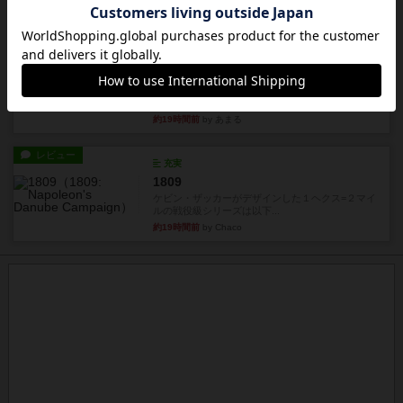
約19時間前
by あまる
レビュー
画像付き
タイムボム
まず簡単で軽い！大人数で遊べる！それなのに小
箱！何より楽しい！！正体隠...
約19時間前
by あまる
レビュー
充実
1809
ケビン・ザッカーがデザインした１ヘクス=２マイ
ルの戦役級シリーズは以下...
約19時間前
by Chaco