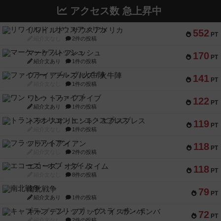
アクセス数 急上昇中
リワイルド：サウスアメリカ
552
PT
紹介文なし
2件の投稿
マーケットフレッシュ
170
PT
紹介文あり
1件の投稿
ファイアー・ブルズ / 火牛陣
141
PT
紹介文なし
1件の投稿
ワン・トゥ・ファイブ
122
PT
紹介文あり
1件の投稿
トランスオリエント・エクスプレス
119
PT
紹介文なし
1件の投稿
フラットアイアン
118
PT
紹介文なし
2件の投稿
エコーズ・オブ・タイム
118
PT
紹介文なし
8件の投稿
南北戦争
79
PT
紹介文あり
1件の投稿
キャプテン・フリップ：イスラ・ボンバ
72
PT
紹介文なし
2件の投稿