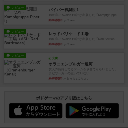
レビュー
パイパー戦闘団1
1993年にAvalon Hill社が出版した『Kampfgruppe...
約6時間前
by Chaco
レビュー
レッドバリケ－ド工場
1989年にAvalon Hill社が出版した『Red Barrica...
約6時間前
by Chaco
レビュー
充実
オラニエンブルガー運河
友人の所持してるゲームをさせてもらいました。
まだワーカーの置いていない...
約6時間前
by おっちょこちょい
ボドゲーマのアプリ版はこちら