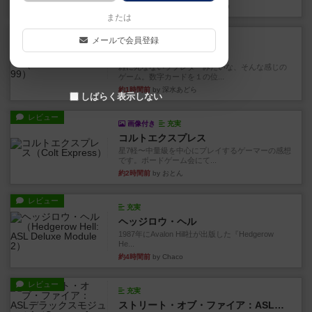
約1時間前
by 金賢守(キムヒョンス)
または
レビュー
メールで会員登録
充実
ダブルナイン
雑に死なないラブレターみたいな、そんな感じの
ゲーム。数字カードを１の位...
約1時間前
by 深水あどら
しばらく表示しない
レビュー
画像付き
充実
コルトエクスプレス
星7軽〜中量級を中心にプレイするゲーマーの感想
です。ボードゲーム会にて...
約2時間前
by おとん
レビュー
充実
ヘッジロウ・ヘル
1987年にAvalon Hill社が出版した『Hedgerow
He...
約4時間前
by Chaco
レビュー
充実
ストリート・オブ・ファイア：ASLデラックスモジュール1