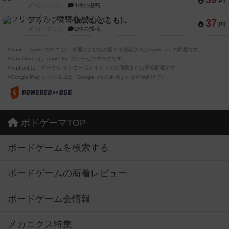
PT
紹介文なし
1件の投稿
フリップ７：復讐心とともに
37
PT
紹介文なし
2件の投稿
※Apple、Apple のロゴ は、米国および他の国々で登録されたApple Inc.の商標です。
※App Store は、Apple Inc.のサービスマークです。
※Android は、グーグル インコーポレイテッドの商標または登録商標です。
※Google Play とそのロゴは、Google Inc.の商標または登録商標です。
ボドゲーマTOP
ボードゲームを検索する
ボードゲームの新着レビュー
ボードゲーム会情報
メカニクス特集