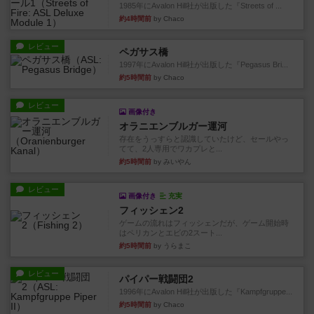
1985年にAvalon Hill社が出版した『Streets of ...
約4時間前
by Chaco
レビュー
ペガサス橋
1997年にAvalon Hill社が出版した『Pegasus Bri...
約5時間前
by Chaco
レビュー
画像付き
オラニエンブルガー運河
存在をうっすらと認識していたけど、セールやっ
てて、2人専用でワカプレと...
約5時間前
by みいやん
レビュー
画像付き
充実
フィッシェン2
ゲームの流れはフィッシェンだが、ゲーム開始時
はペリカンとエビの2スート...
約5時間前
by うらまこ
レビュー
パイパー戦闘団2
1996年にAvalon Hill社が出版した『Kampfgruppe...
約5時間前
by Chaco