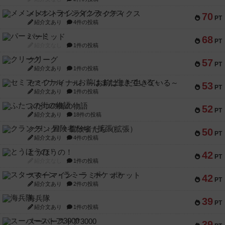
メメントオンラインタクティクス
70
PT
紹介文あり
4件の投稿
パーミッド
68
PT
紹介文なし
1件の投稿
クリーグ
57
PT
紹介文あり
1件の投稿
セミファイナル ～お前はまだ生きている～
53
PT
紹介文あり
1件の投稿
ふたつの街の物語
52
PT
紹介文あり
18件の投稿
クランク! ：冒険者たち（拡張）
50
PT
紹介文あり
4件の投稿
とうほうの！
42
PT
紹介文なし
1件の投稿
スターマイン・ラミー ポケット
42
PT
紹介文あり
2件の投稿
海兵隊
39
PT
紹介文あり
1件の投稿
スーパーストア3000
39