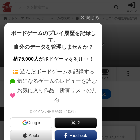
ログイン
閉じる
ボドゲーマTOP
ボードゲームの検索
キングドミノ・デュエルの通販/商品詳細
ボードゲームのプレイ履歴を記録し
て、
キングドミノ・デュエル
自分のデータを管理しませんか？
0件の戦略やコツ
約75,000人
がボドゲーマを利用中！
遊んだボードゲームを記録する
2
2
20
トップ
画像
動画
レビュー
カフェ
気になるゲームのレビューを読む
お気に入り作品・所有リストの共
キングドミノ・デュエルのトップに戻る
有
ログイン / 会員登録（10秒）
会員の新しい投稿
Google
X
レビュー
ゴットファイブ！
Apple
Facebook
運要素があり楽しめました。またやりたいです。