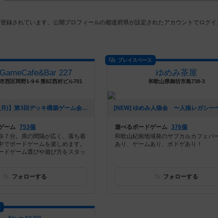
店登録されています。公開プロフィールの都道府県が設定されたアカウントでログイ
プレイスペース
dGameCafe&Bar 227
ゆめみ茶屋
西区岡野1-9-6 第8Z西村ビル701
和歌山県御坊市島738-3
[NEW] 【9/26(月)】第3回デッキ構築ゲーム会【初プレイ歓迎】（2022年09月11日 20時39分）
ゲーム
753個
遊べるボードゲーム
376個
歩７分。席の間隔が広く、落ち着
和歌山紀南地域発のサブカルカフェバ
中でボードゲームを楽しめます。
あり、ゲームあり、ボドゲあり！
ードゲーム選びや遊び方をスタッ
フォローする
フォローする
ス