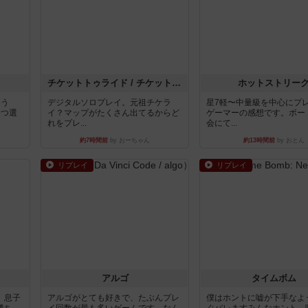
チケットトゥライド / チケットトゥライドアメリカ
ホットストリー
違う
デジタルソロプレイ。元祖チケラ
星7軽〜中量級を中心にプ
3つ選
イ？マップがたくさん出てるからど
ゲーマーの感想です。ボー
れをプレ...
会にて...
約7時間前
by おーちゃん
約13時間前
by おとん
リプレイ
リプレイ
アルゴ
タイムボム
。息子
アルゴがとても好きで、たぶんプレ
僕はホントに嘘が下手なよ