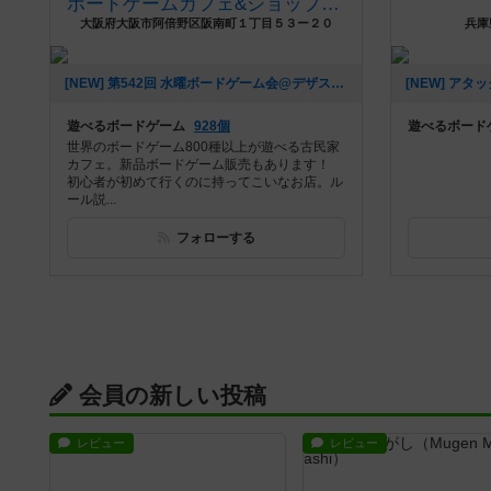
ボードゲームカフェ&ショップ-デザート＊スプーン(デザスプ)
大阪府大阪市阿倍野区阪南町１丁目５３ー２０
兵庫
[NEW] 第542回 水曜ボードゲーム会@デザスプ（2020年06月08日 01時35分）
遊べるボードゲーム
928個
遊べるボード
世界のボードゲーム800種以上が遊べる古民家
カフェ。新品ボードゲーム販売もあります！
初心者が初めて行くのに持ってこいなお店。ル
ール説...
フォローする
会員の新しい投稿
レビュー
レビュー