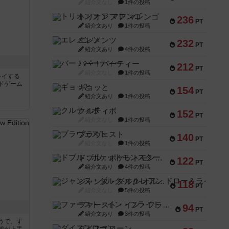
紹介文なし
1件の投稿
トリオンフ ア マレンゴ
236
PT
紹介文あり
1件の投稿
エレメンツ
232
PT
紹介文あり
4件の投稿
ク
バー！パーティー
212
PT
紹介文なし
1件の投稿
レイする
ドゲーム
ギョッと
154
PT
紹介文あり
1件の投稿
クルティボ
152
PT
紹介文なし
1件の投稿
ブラヴェスト
140
PT
紹介文なし
1件の投稿
ドブル：ポケットモンスター
122
PT
紹介文あり
4件の投稿
ジャンヌ・ダルク-オルレアン ドロー＆ライト
118
PT
紹介文なし
5件の投稿
ファースト・イン・フライト
94
PT
紹介文あり
3件の投稿
うで、す
ダイススローン