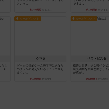
勝ち。
イ回数が最も多いゲームです。なん
ぐバレますみんなホント、
といっ...
ですよ...
約14時間前
by おとん
約14時間前
by あまる
ルール/インスト
ルール/インスト
クマタ
ベラ・ビスタ
した１
ゲームの目的ゲーム終了時にあなた
概要と目的小さな町ベラビ
リーズ
のクランの見えているドミノで最も
風光明媚な公園と曲がりく
多くの...
が広が...
約15時間前
by jurong
約15時間前
by jurong