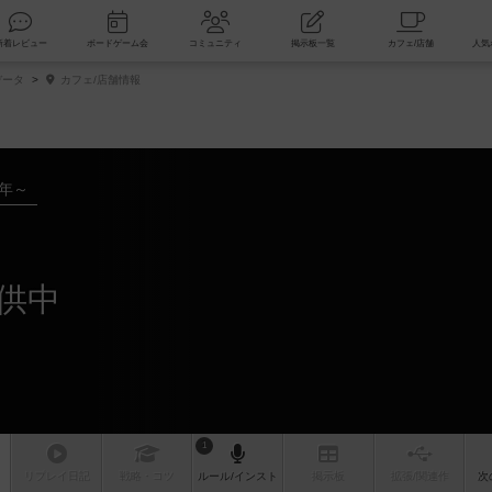
索
新着レビュー
ボードゲーム会
コミュニティ
掲示板一覧
データ
カフェ/店舗情報
9年～
供中
1
リプレイ
日記
戦略
・コツ
ルール
/インスト
掲示板
拡張/関連
作
次