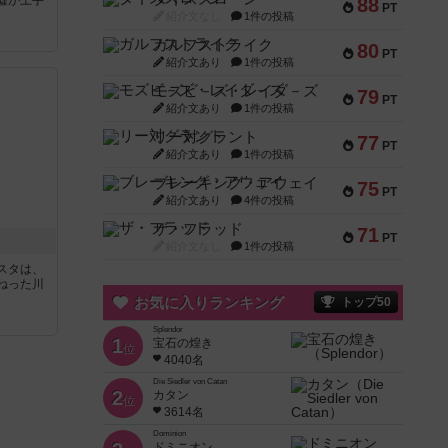
嘘が上手
88
PT
紹介文なし
1件の投稿
ガルフストライク
80
PT
紹介文あり
1件の投稿
モズビ－ズ・レイダ－ズ
79
PT
紹介文あり
1件の投稿
リー対グラント
77
PT
紹介文あり
1件の投稿
ブレーキング・アウェイ
75
PT
紹介文あり
4件の投稿
ザ・フラッド
71
PT
紹介文なし
1件の投稿
スタは、
ねった川
お気に入りランキング
トップ50
Splendor
1
宝石の煌き
位
4040名
Die Siedler von Catan
2
カタン
位
3614名
Dominion
ドミニオン