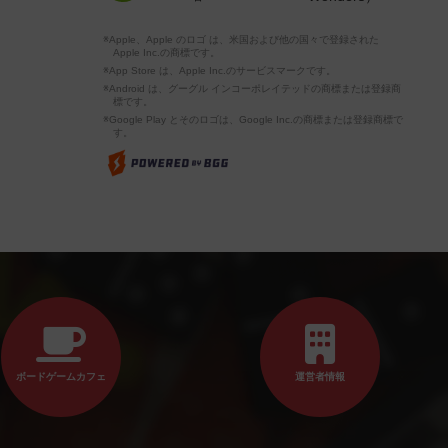
※Apple、Apple のロゴ は、米国および他の国々で登録された
Apple Inc.の商標です。
※App Store は、Apple Inc.のサービスマークです。
※Android は、グーグル インコーポレイテッドの商標または登録商
標です。
※Google Play とそのロゴは、Google Inc.の商標または登録商標で
す。
ボードゲームカフェ
運営者情報