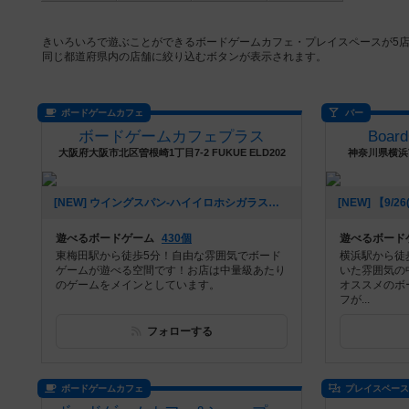
きいろいろで遊ぶことができるボードゲームカフェ・プレイスペースが5
同じ都道府県内の店舗に絞り込むボタンが表示されます。
ボードゲームカフェ
バー
ボードゲームカフェプラス
Boar
大阪府大阪市北区曽根崎1丁目7-2 FUKUE ELD202
神奈川県横浜市
[NEW] ウイングスパン-ハイイロホシガラス（2023年11月12日 14時46分）
遊べるボードゲーム
430個
遊べるボード
東梅田駅から徒歩5分！自由な雰囲気でボード
横浜駅から徒
ゲームが遊べる空間です！お店は中量級あたり
いた雰囲気の
のゲームをメインとしています。
オススメのボ
フが...
フォローする
ボードゲームカフェ
プレイスペー