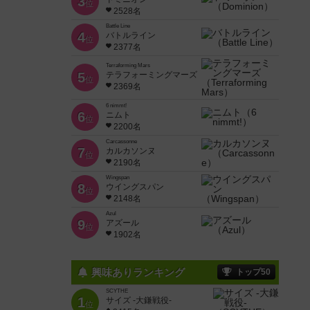
3
位
2528名
Battle Line
4
バトルライン
位
2377名
Terraforming Mars
5
テラフォーミングマーズ
位
2369名
6 nimmt!
6
ニムト
位
2200名
Carcassonne
7
カルカソンヌ
位
2190名
Wingspan
8
ウイングスパン
位
2148名
Azul
9
アズール
位
1902名
興味ありランキング
トップ50
SCYTHE
1
サイズ -大鎌戦役-
位