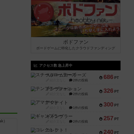
ボドファン
ボードゲームに特化したクラウドファンディング
アクセス数 急上昇中
スチームローラーズ
686
PT
紹介文なし
2件の投稿
テンプテーション
326
PT
紹介文なし
2件の投稿
アマナイト
300
PT
紹介文なし
1件の投稿
ギャンブラー
257
PT
紹介文なし
2件の投稿
コレクト！
240
PT