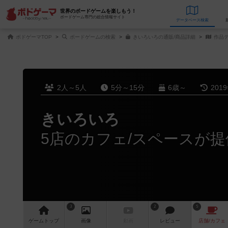
世界のボードゲームを楽しもう！
ボードゲーム専門の総合情報サイト
データベース
検
ボドゲーマTOP
ボードゲームの検索
きいろいろの通販/商品詳細
作品
2人～5人
5分～15分
6歳～
201
きいろいろ
5店のカフェ/スペースが提
3
2
5
ゲーム
トップ
画像
動画
レビュー
店舗/
カフェ