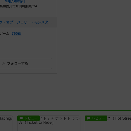
駒の時間
県加古川市米田町船頭624
[NEW] アタック・オブ・ジェリー・モンスター限定タイルをゲットしよう！（2018年04月23日 01時28分）
ゲーム
790個
フォローする
レビュー
レビュー