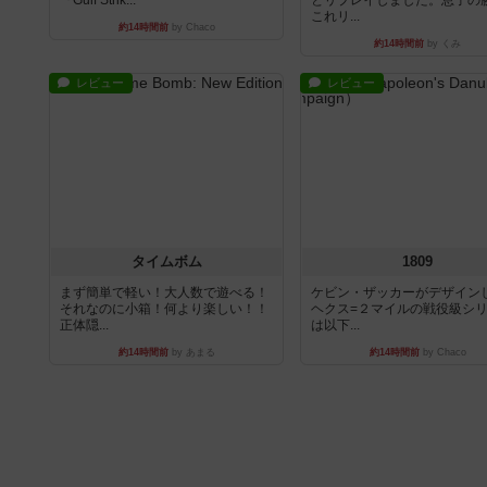
『Gulf Strik...
とリプレイしました。息子の
これリ...
約14時間前
by Chaco
約14時間前
by くみ
レビュー
レビュー
タイムボム
1809
まず簡単で軽い！大人数で遊べる！
ケビン・ザッカーがデザイン
それなのに小箱！何より楽しい！！
ヘクス=２マイルの戦役級シ
正体隠...
は以下...
約14時間前
by あまる
約14時間前
by Chaco