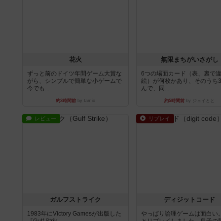
花火
無限まちがいさがし
ずっと前のドイツ年間ゲーム大賞な
6つの場面カード（表、裏で
がら、シンプルで簡単な小ゲームで
絵）が何枚かあり、そのうち
今でも...
んで、同...
約3時間前
by tamio
約5時間前
by ジェイとと
レビュー
リプレイ
ガルフストライク
ディジットコード
1983年にVictory Gamesが出版した
やっぱり論理ゲームは面白い