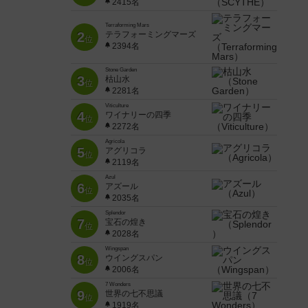
2415名
Terraforming Mars
2
テラフォーミングマーズ
位
2394名
Stone Garden
3
枯山水
位
2281名
Viticulture
4
ワイナリーの四季
位
2272名
Agricola
5
アグリコラ
位
2119名
Azul
6
アズール
位
2035名
Splendor
7
宝石の煌き
位
2028名
Wingspan
8
ウイングスパン
位
2006名
7 Wonders
9
世界の七不思議
位
1919名