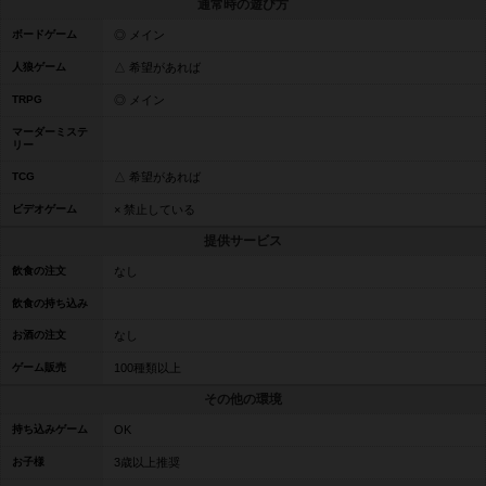
通常時の遊び方
ボードゲーム
◎ メイン
人狼ゲーム
△ 希望があれば
TRPG
◎ メイン
マーダーミステ
リー
TCG
△ 希望があれば
ビデオゲーム
× 禁止している
提供サービス
飲食の注文
なし
飲食の持ち込み
お酒の注文
なし
ゲーム販売
100種類以上
その他の環境
持ち込みゲーム
OK
お子様
3歳以上推奨