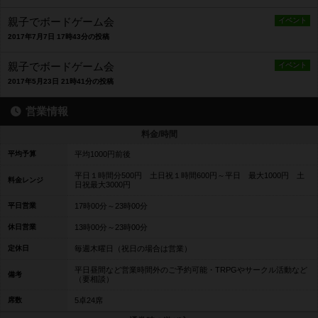
親子でボードゲーム会
イベント
2017年7月7日 17時43分の投稿
親子でボードゲーム会
イベント
2017年5月23日 21時41分の投稿
営業情報
料金/時間
平均予算
平均1000円前後
平日１時間分500円 土日祝１時間600円～平日 最大1000円 土
料金レンジ
日祝最大3000円
平日営業
17時00分～23時00分
休日営業
13時00分～23時00分
定休日
毎週木曜日（祝日の場合は営業）
平日昼間など営業時間外のご予約可能・TRPGやサークル活動など
備考
（要相談）
席数
5卓24席