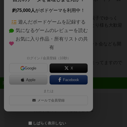
プレイスペース『駒の時間』です。
約75,000人
がボドゲーマを利用中！
アットホームなプレイスペースですので、親子でゆっく
遊んだボードゲームを記録する
り、お友達同士で賑やかに、もちろんおひとり様も大歓迎
気になるゲームのレビューを読む
です(*˙˘˙*)!
お気に入り作品・所有リストの共
ボードゲームの他に定期的にTRPGやペイント会なども開
有
催しています。
ログイン / 会員登録（10秒）
おもちゃ箱みたいにいろんな楽しい事が詰まってますので
Google
X
是非遊びに来てね(*˙˘˙*)!
Apple
Facebook
近日開催予定のイベント
または
メールで会員登録
開催予定のイベントはありません
しばらく表示しない