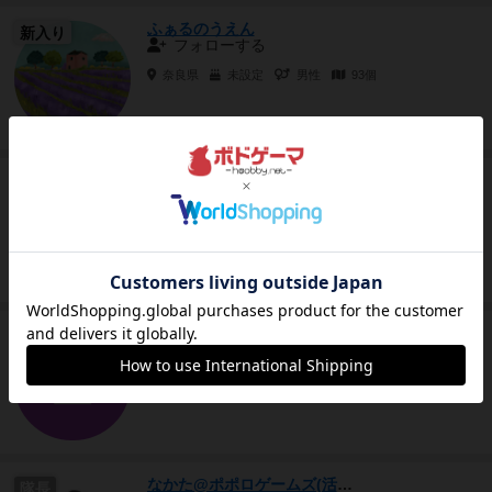
ふぁるのうえん
新入り
フォローする
奈良県
未設定
男性
93個
まこ鍵っ子（まこ鍵っ子）
国王
フォローする
key作品が好きなまこ鍵っ子と言います。関西
をメインに活動しています。 基本的にはなんで
もやるのですけど、ダイス...
日本
非表示
男性
372個
Motoki
国王
フォローする
日本
未設定
男性
108個
なかた@ポポロゲームズ(活動再開！)
隊長