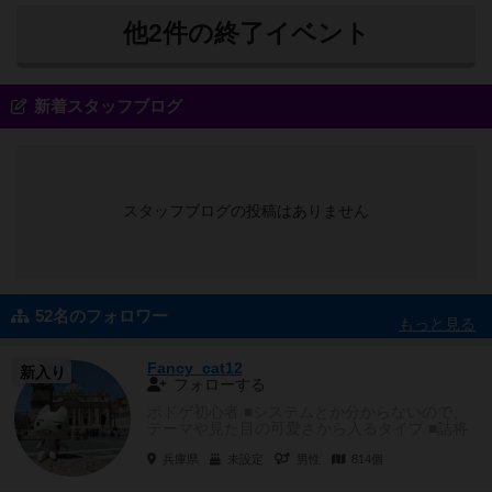
他2件の終了イベント
新着スタッフブログ
スタッフブログの投稿はありません
52名のフォロワー
もっと見る
Fancy_cat12
新入り
フォローする
ボドゲ初心者 ■システムとか分からないので、
テーマや見た目の可愛さから入るタイプ ■詰将
棋的に考えるのは苦...
兵庫県
未設定
男性
814個