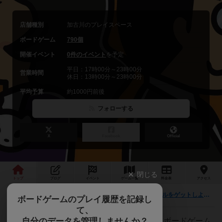
店舗種別
加古川のプレイスペース
ボードゲーム
790個
開催イベント
0件のイベント
を予定
平日：17時00分～23時00分
営業時間
休日：13時00分～23時00分
平均予算
約1000円前後
フォローする
X
Facebook
Official
閉じる
トップ
ブログ
イベント
ゲーム
一覧
料金
表
アクセス
アタック・オブ・ジェリー・モンスター限定タイルをゲットしよう！
最新情報
ボードゲームのプレイ履歴を記録し
て、
自分のデータを管理しませんか？
兵庫県加古川市米田町船頭624にあります、ボードゲーム