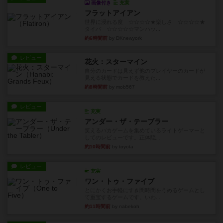
画像付き
充実
フラットアイアン
世界に浸れる度 ☆☆☆☆★楽しさ ☆☆☆☆★
タイパ ☆☆☆☆☆マンハッ...
約6時間前
by DKnewyork
レビュー
花火：スターマイン
自分のカードは見えず他のプレイヤーのカードが
見える状態でカードを教えた...
約8時間前
by mob567
レビュー
充実
アンダー・ザ・テーブラー
笑えるバカゲームを集めているライトゲーマーと
してのレビューです。正体隠...
約10時間前
by toyota
レビュー
充実
ワン・トゥ・ファイブ
とにかくお手軽にすき間時間をうめるゲームとし
て重宝するゲームです。いわ...
約11時間前
by nabekoh