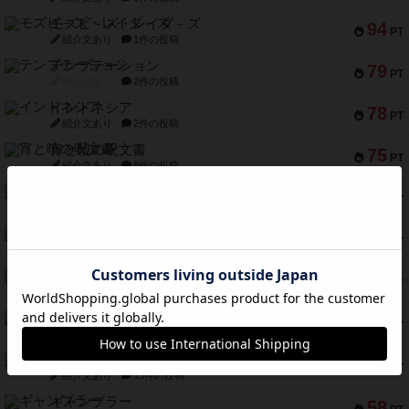
モズビ－ズ・レイダ－ズ
94
PT
紹介文あり
1件の投稿
テンプテーション
79
PT
紹介文なし
2件の投稿
インドネシア
78
PT
紹介文あり
2件の投稿
宵と暁の呪文書
75
PT
紹介文あり
8件の投稿
リスボン・トラム 28
73
PT
紹介文あり
9件の投稿
アマナイト
73
PT
紹介文なし
1件の投稿
ブラヴェスト
66
PT
紹介文なし
1件の投稿
スペクタキュラー
60
PT
紹介文なし
1件の投稿
スモールワールド
59
PT
紹介文あり
13件の投稿
ギャンブラー
58