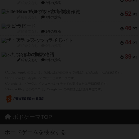
PT
紹介文なし
2件の投稿
Bitter End ブタペスト救出作戦
52
PT
紹介文なし
1件の投稿
ラピード
46
PT
紹介文なし
1件の投稿
ザ・フラッフィー・ライト
44
PT
紹介文なし
0件の投稿
ふたつの城の物語
39
PT
紹介文あり
6件の投稿
※Apple、Apple のロゴ は、米国および他の国々で登録されたApple Inc.の商標です。
※App Store は、Apple Inc.のサービスマークです。
※Android は、グーグル インコーポレイテッドの商標または登録商標です。
※Google Play とそのロゴは、Google Inc.の商標または登録商標です。
ボドゲーマTOP
ボードゲームを検索する