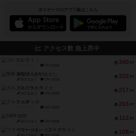
ボドゲーマのアプリ版はこちら
アクセス数 急上昇中
コレクト！
340
PT
紹介文なし
1件の投稿
無限まちがいさがし
322
PT
紹介文あり
2件の投稿
ガルフストライク
217
PT
紹介文あり
1件の投稿
クルティボ
203
PT
紹介文なし
1件の投稿
1809
112
PT
紹介文あり
1件の投稿
ファースト・イン・フライト
108
PT
紹介文あり
3件の投稿