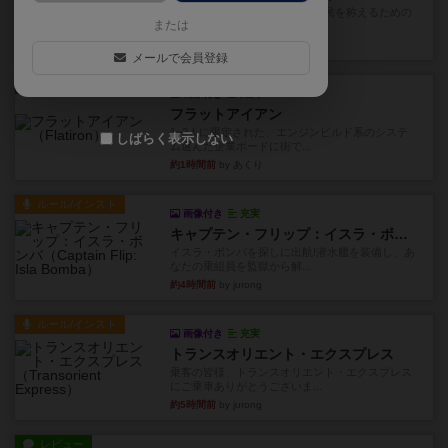
ベネボレンス女王は、忠実な臣民を称えるための
または
祝宴を開こうとしています。...
39分前
by jurong
メールで会員登録
レビュー
画像付き
充実
フラットアイアン
1~2人に限定された、エンジンビルド系のシステ
しばらく表示しない
ム選んだ企業ボードに街で...
約1時間前
by あくり
ルール/インスト
画像付き
充実
キャプテン・フリップ：イスラ・ボンバ
イスラ・ボンバを探しに出航!潜水艦を装備し、あ
なたの乗組員を監獄から解...
約4時間前
by jurong
ルール/インスト
画像付き
充実
トランスオリエント・エクスプレス
乗客の皆様、トランスオリエント・エクスプレス
にご乗車ありがとうございま...
約5時間前
by jurong
レビュー