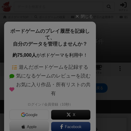
ログイン
閉じる
ボドゲーマTOP
ボードゲームの検索
ザ・キー：岸壁荘の盗難事件
動画
ボードゲームのプレイ履歴を記録し
て、
ザ・キー：岸壁荘の盗難事件
自分のデータを管理しませんか？
0件の動画
約75,000人
がボドゲーマを利用中！
遊んだボードゲームを記録する
4
8
104
トップ
画像
動画
レビュー
カフェ
気になるゲームのレビューを読む
お気に入り作品・所有リストの共
ザ・キー：岸壁荘の盗難事件のトップに戻る
有
ログイン / 会員登録（10秒）
会員の新しい投稿
Google
X
ルール/インスト
画像付き
充実
Apple
Facebook
ノームズ・アット・ナイト