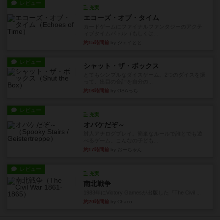
レビュー
充実
エコーズ・オブ・タイム
カードゲームにファイナルファンタジーのアクテ
ィブタイムバトル（もしくは...
約15時間前
by ジェイとと
レビュー
シャット・ザ・ボックス
とてもシンプルなダイスゲーム。2つのダイスを振
って、出目の合計を自分の...
約16時間前
by OSAっち
レビュー
充実
オバケだぞ～
対人アナログプレイ。簡単なルールで誰とでも遊
べるゲーム。こんなの子ども...
約17時間前
by おーちゃん
レビュー
充実
南北戦争
1983年にVictory Gamesが出版した『The Civil ...
約20時間前
by Chaco