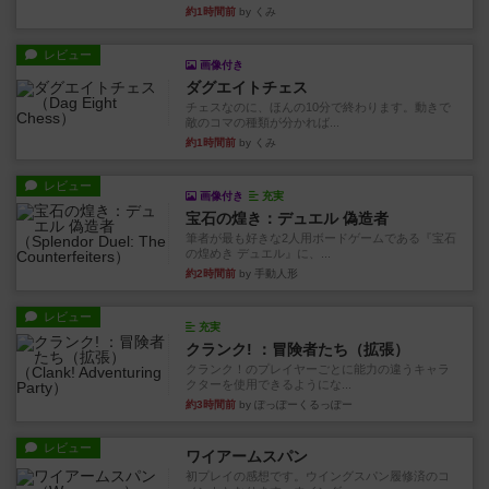
約1時間前
by くみ
レビュー
画像付き
ダグエイトチェス
チェスなのに、ほんの10分で終わります。動きで
敵のコマの種類が分かれば...
約1時間前
by くみ
レビュー
画像付き
充実
宝石の煌き：デュエル 偽造者
筆者が最も好きな2人用ボードゲームである『宝石
の煌めき デュエル』に、...
約2時間前
by 手動人形
レビュー
充実
クランク! ：冒険者たち（拡張）
クランク！のプレイヤーごとに能力の違うキャラ
クターを使用できるようにな...
約3時間前
by ぽっぽーくるっぽー
レビュー
ワイアームスパン
初プレイの感想です。ウイングスパン履修済のコ