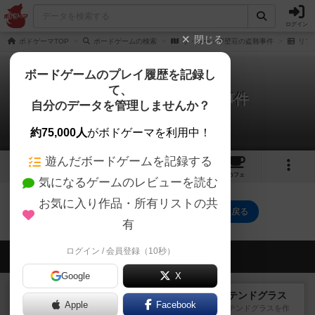
ログイン
閉じる
ボドゲーマTOP
ボードゲームの検索
ザ・キー：岸壁荘の盗難事件
リプ
ボードゲームのプレイ履歴を記録し
て、
ザ・キー：岸壁荘の盗難事件
自分のデータを管理しませんか？
0件のリプレイ日記
約75,000人
がボドゲーマを利用中！
遊んだボードゲームを記録する
4
8
104
トップ
画像
動画
レビュー
カフェ
気になるゲームのレビューを読む
お気に入り作品・所有リストの共
ザ・キー：岸壁荘の盗難事件のトップに戻る
有
ログイン / 会員登録（10秒）
会員の新しい投稿
Google
X
レビュー
アズール：シントラのステンドグラス
Apple
Facebook
大好きなアズールシリーズ。ステンドグラスを作