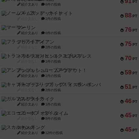
91
PT
紹介文あり
6件の投稿
ノームズ・アット・ナイト
88
PT
紹介文なし
1件の投稿
マーリン
76
PT
紹介文あり
6件の投稿
フラットアイアン
75
PT
紹介文なし
2件の投稿
トランスオリエント・エクスプレス
70
PT
紹介文なし
1件の投稿
アンブッシュ！：ムーブアウト！
59
PT
紹介文あり
1件の投稿
キャプテン・フリップ：イスラ・ボンバ
51
PT
紹介文なし
2件の投稿
ガルフストライク
46
PT
紹介文あり
1件の投稿
エコーズ・オブ・タイム
45
PT
紹介文なし
8件の投稿
スカルキング
45
PT
紹介文あり
12件の投稿