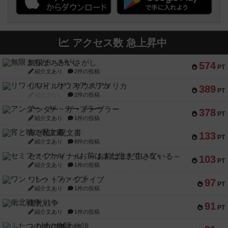
アクセス数 急上昇中
無限まちがいさがし
574
PT
紹介文あり
2件の投稿
リワイルド：サウスアメリカ
389
PT
紹介文なし
2件の投稿
アンダー・ザ・テーブラー
378
PT
紹介文あり
1件の投稿
宵と暁の呪文書
133
PT
紹介文あり
8件の投稿
セミファイナル ～お前はまだ生きている～
103
PT
紹介文あり
1件の投稿
ワン・トゥ・ファイブ
97
PT
紹介文あり
1件の投稿
南北戦争
91
PT
紹介文あり
1件の投稿
ふたつの城の物語