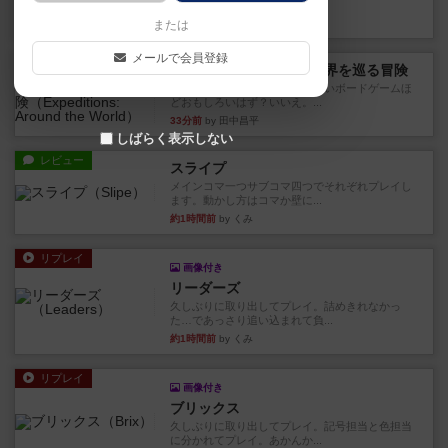
っていきます✨1部より自由...
2分前
by しんたろ
または
メールで会員登録
レビュー
エクスペディション：世界を巡る冒険
クラマー氏の不朽の名作。新しいボードゲームほ
どおもしろいはず？いいえ。...
33分前
by 田中昌平
しばらく表示しない
レビュー
スライプ
メインコマ一つサブコマ四つでそれぞれプレイし
ます。動かし方はコマか壁に...
約1時間前
by くみ
リプレイ
画像付き
リーダーズ
久しぶりに取り出してプレイ。詰めきれなかっ
た…であっさり追い込まれて負...
約1時間前
by くみ
リプレイ
画像付き
ブリックス
久しぶりに取り出してプレイ。記号担当と色担当
に分かれてプレイ。あかんか...