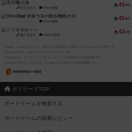
海兵隊
45
PT
紹介文あり
1件の投稿
Bitter End ブタペスト救出作戦
45
PT
紹介文なし
1件の投稿
ドコジャン
42
PT
紹介文あり
10件の投稿
※Apple、Apple のロゴ は、米国および他の国々で登録されたApple Inc.の商標です。
※App Store は、Apple Inc.のサービスマークです。
※Android は、グーグル インコーポレイテッドの商標または登録商標です。
※Google Play とそのロゴは、Google Inc.の商標または登録商標です。
ボドゲーマTOP
ボードゲームを検索する
ボードゲームの新着レビュー