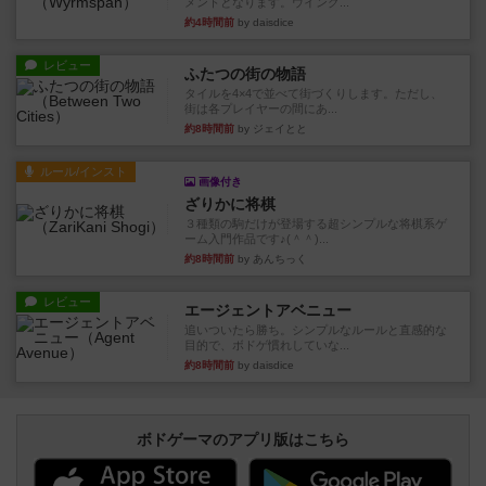
メントとなります。ウイング...
約4時間前
by daisdice
レビュー
ふたつの街の物語
タイルを4×4で並べて街づくりします。ただし、
街は各プレイヤーの間にあ...
約8時間前
by ジェイとと
ルール/インスト
画像付き
ざりかに将棋
３種類の駒だけが登場する超シンプルな将棋系ゲ
ーム入門作品です♪(＾＾)...
約8時間前
by あんちっく
レビュー
エージェントアベニュー
追いついたら勝ち。シンプルなルールと直感的な
目的で、ボドゲ慣れしていな...
約8時間前
by daisdice
ボドゲーマのアプリ版はこちら