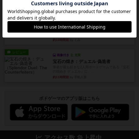
約10時間前
by くみ
レビュー
画像付き
ダグエイトチェス
チェスなのに、ほんの10分で終わります。動きで
敵のコマの種類が分かれば...
約10時間前
by くみ
レビュー
画像付き
充実
宝石の煌き：デュエル 偽造者
筆者が最も好きな2人用ボードゲームである『宝石
の煌めき デュエル』に、...
約11時間前
by 手動人形
ボドゲーマのアプリ版はこちら
アクセス数 急上昇中