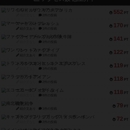
リワイルド：サウスアメリカ
552
PT
紹介文なし
2件の投稿
マーケットフレッシュ
170
PT
紹介文あり
1件の投稿
ファイアー・ブルズ / 火牛陣
141
PT
紹介文なし
1件の投稿
ワン・トゥ・ファイブ
122
PT
紹介文あり
1件の投稿
トランスオリエント・エクスプレス
119
PT
紹介文なし
1件の投稿
フラットアイアン
118
PT
紹介文なし
2件の投稿
エコーズ・オブ・タイム
118
PT
紹介文なし
8件の投稿
南北戦争
79
PT
紹介文あり
1件の投稿
キャプテン・フリップ：イスラ・ボンバ
72
PT
紹介文なし
2件の投稿