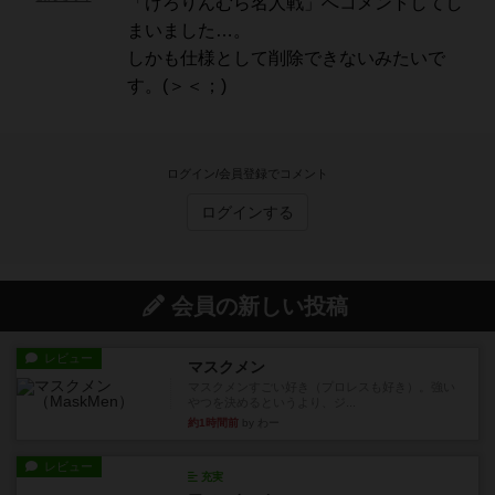
「けろりんむら名人戦」へコメントしてし
まいました…。
しかも仕様として削除できないみたいで
す。(＞＜；)
ログイン/会員登録でコメント
ログインする
会員の新しい投稿
レビュー
マスクメン
マスクメンすごい好き（プロレスも好き）。強い
やつを決めるというより、ジ...
約1時間前
by わー
レビュー
充実