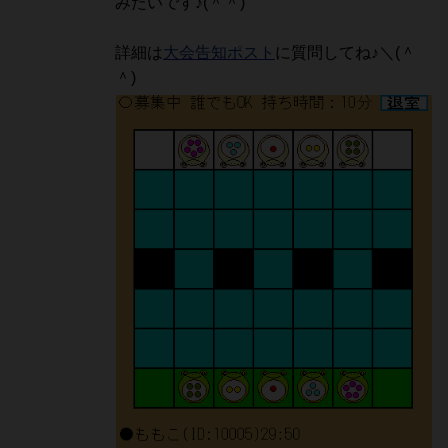
みたいです♪(＾＾)
詳細は
大会告知ポスト
に質問してね♪＼(＾
＾)