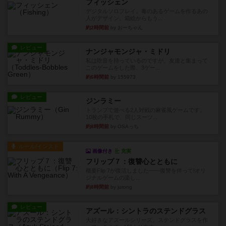
フィッシェン
デジタルソロプレイ。毒のあるゲームを作るあの
人がデザイン。箱絵からもう...
約2時間前
by おーちゃん
レビュー
ナンジャモンジャ・ミドリ
私は吃音を持っているのですが、友達と集まって
このゲームをした際、3ゲー...
約6時間前
by 155973
レビュー
ジンラミー
トランプで遊べる2人対戦の麻雀風ゲームです。
10枚の手札で、同じスーツ...
約8時間前
by OSAっち
ルール/インスト
画像付き
充実
フリップ７：復讐心とともに
概要Flip 7が復活しました――復讐を伴って!オリ
ジナルゲームの楽し...
約8時間前
by jurong
レビュー
アズール：シントラのステンドグラス
大好きなアズールシリーズ。ステンドグラスを作