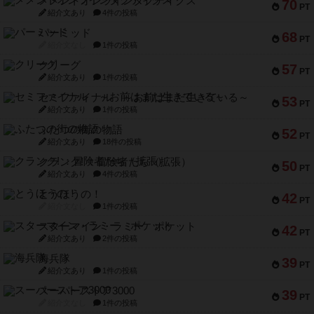
メメントオンラインタクティクス
70
PT
紹介文あり
4件の投稿
パーミッド
68
PT
紹介文なし
1件の投稿
クリーグ
57
PT
紹介文あり
1件の投稿
セミファイナル ～お前はまだ生きている～
53
PT
紹介文あり
1件の投稿
ふたつの街の物語
52
PT
紹介文あり
18件の投稿
クランク! ：冒険者たち（拡張）
50
PT
紹介文あり
4件の投稿
とうほうの！
42
PT
紹介文なし
1件の投稿
スターマイン・ラミー ポケット
42
PT
紹介文あり
2件の投稿
海兵隊
39
PT
紹介文あり
1件の投稿
スーパーストア3000
39
PT
紹介文なし
1件の投稿