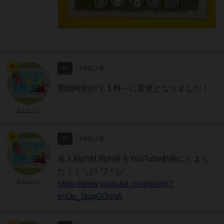
神
#1
1年以上前
開始時刻が２１時～に変更となりました！
あんちっく
神
#2
1年以上前
名人戦の対局内容をYouTube動画にしまし
た！！＼(＾ワ＾)／
あんちっく
https://www.youtube.com/watch?
v=Ou_NugGOunA