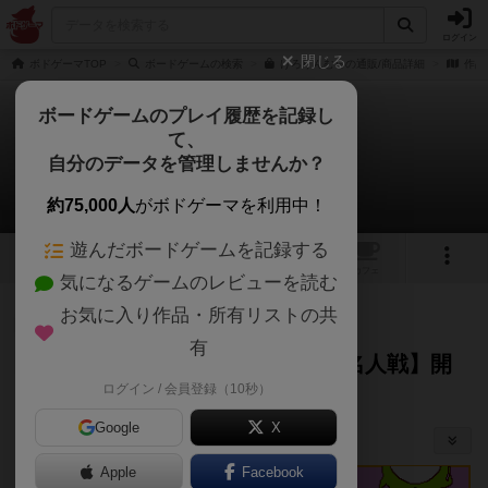
ログイン
閉じる
ボドゲーマTOP
ボードゲームの検索
けろりんむらの通販/商品詳細
作品
ボードゲームのプレイ履歴を記録し
て、
けろりんむら
自分のデータを管理しませんか？
【第６期けろりんむら名人戦】開催！
約75,000人
がボドゲーマを利用中！
遊んだボードゲームを記録する
9
12
1
トップ
画像
動画
レビュー
カフェ
気になるゲームのレビューを読む
お気に入り作品・所有リストの共
神
357名
が閲覧
1年以上前
有
【第６期けろりんむら名人戦】開
ログイン / 会員登録（10秒）
催！
（
5）
あんちっく
Google
X
その他の告知・宣伝等
Apple
Facebook
シェアする