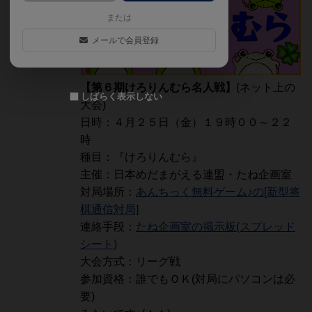
または
メールで会員登録
【第６期けろりんむら名人戦】
(ネット上の
しばらく表示しない
大会)
日時：４月２５日（金）１９時００～２２
時
種目：『けろりんむら』
主催：日本めだまがえる連盟・たね企画室
対局場所：
あんちっく無料ゲーム♪の[新型将
棋通信対局]
連絡手段：
たね企画室の掲示板(スプレッド
シート)
大会方式：リーグ戦
参加資格：誰でもＯＫ(対局にパソコンは必
要)