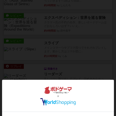
っていきます✨1部より自由...
約9時間前
by しんたろ
レビュー
エクスペディション：世界を巡る冒険
クラマー氏の不朽の名作。新しいボードゲームほ
どおもしろいはず？いいえ。...
約9時間前
by 田中昌平
レビュー
スライプ
メインコマ一つサブコマ四つでそれぞれプレイし
ます。動かし方はコマか壁に...
約10時間前
by くみ
リプレイ
画像付き
リーダーズ
久しぶりに取り出してプレイ。詰めきれなかっ
た…であっさり追い込まれて負...
約10時間前
by くみ
リプレイ
画像付き
ブリックス
久しぶりに取り出してプレイ。記号担当と色担当
に分かれてプレイ。あかんか...