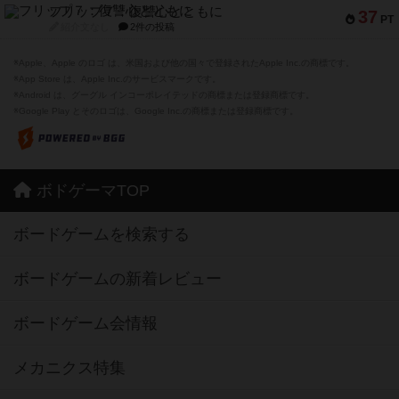
フリップ７：復讐心とともに
37
PT
紹介文なし
2件の投稿
※Apple、Apple のロゴ は、米国および他の国々で登録されたApple Inc.の商標です。
※App Store は、Apple Inc.のサービスマークです。
※Android は、グーグル インコーポレイテッドの商標または登録商標です。
※Google Play とそのロゴは、Google Inc.の商標または登録商標です。
ボドゲーマTOP
ボードゲームを検索する
ボードゲームの新着レビュー
ボードゲーム会情報
メカニクス特集