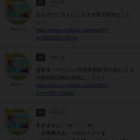
神
#3
1年以上前
あるきびとさんによる大会実況動画はこち
ら！
あんちっく
https://www.youtube.com/watch?
v=WBEOLFrOXYg
神
#4
1年以上前
優勝者：中司さん(朝霞将棋教室代表)による
決勝戦棋譜解説動画はこちら！
あんちっく
https://www.youtube.com/watch?
v=kYFdYch7K4g
神
#5
1年以上前
すみません。ｍ(＾＾；)ｍ
「京将棋大会」へのコメントを
あんちっく