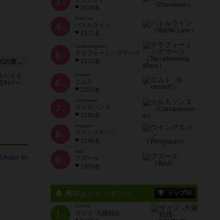
3
位
2528名
Battle Line
4
バトルライン
位
2377名
Terraforming Mars
5
テラフォーミングマーズ
位
たった今考えたプロポーズの言葉を君に捧ぐよ。
2370名
もらえる
6 nimmt!
6
ニムト
喜利ゲー
位
2201名
Carcassonne
7
カルカソンヌ
位
2190名
Wingspan
8
ウイングスパン
位
2149名
Azul
9
アズール
位
1903名
興味ありランキング
トップ50
SCYTHE
1
サイズ -大鎌戦役-
位