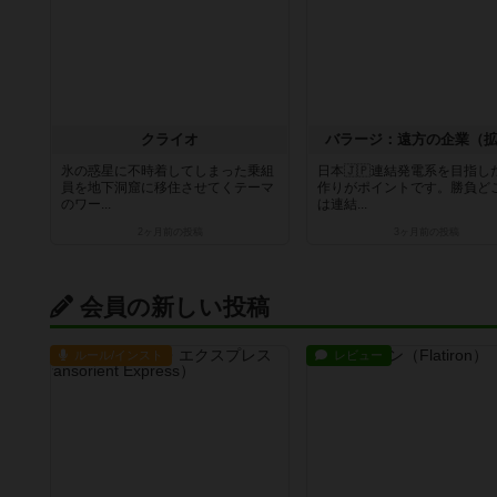
クライオ
バラージ：遠方の企業（
氷の惑星に不時着してしまった乗組
日本🇯🇵連結発電系を目指し
員を地下洞窟に移住させてくテーマ
作りがポイントです。勝負ど
のワー...
は連結...
2ヶ月前
の投稿
3ヶ月前
の投稿
会員の新しい投稿
ルール/インスト
レビュー