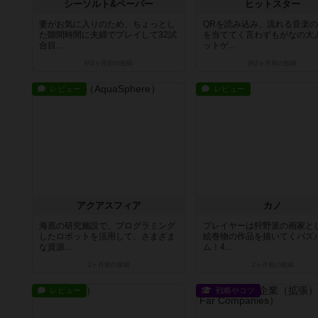
シーソルト&ペーパー
ヒットスター
妻がお気に入りのため、ちょっとし
QRを読み込み、流れる音楽
た隙間時間に夫婦でプレイして32試
を当ててく言わずもがなの大
合目...
ットゲ...
約2ヶ月前
の投稿
約2ヶ月前
の投稿
レビュー
レビュー
アクアスフィア
カノ
海底の研究施設で、プログラミング
プレイヤーは狩野派の画家と
したロボットを活用して、さまざま
絵巻物の作品を描いてくパズ
な資源...
ム！4...
2ヶ月前
の投稿
2ヶ月前
の投稿
レビュー
戦略やコツ