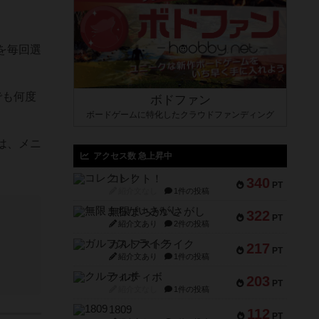
を毎回選
でも何度
ボドファン
ボードゲームに特化したクラウドファンディング
は、メニ
アクセス数 急上昇中
コレクト！
340
PT
紹介文なし
1件の投稿
無限まちがいさがし
322
PT
紹介文あり
2件の投稿
ガルフストライク
217
PT
紹介文あり
1件の投稿
クルティボ
203
PT
紹介文なし
1件の投稿
1809
112
PT