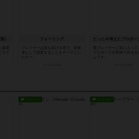
拡張）
フォーリング
た基礎
プレイヤーは落ち続ける塔で、探索
親プレイヤーに気に入って
ころで
者として調査することをテーマとし
プロポーズを即興で作る大
たゲー...
ムです...
3ヶ月前
の投稿
3ヶ月前
の投稿
レビュー
レビュー