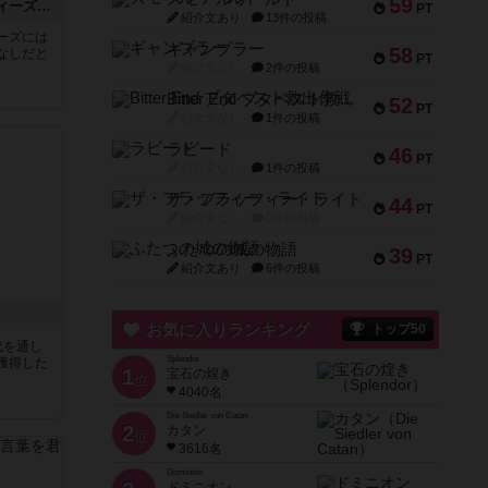
59
アンダーウォーターシティーズ：新たな発見
PT
紹介文あり
13件の投稿
ーズには
ギャンブラー
58
なしだと
PT
紹介文なし
2件の投稿
Bitter End ブタペスト救出作戦
52
PT
紹介文なし
1件の投稿
ラピード
46
PT
紹介文なし
1件の投稿
ザ・フラッフィー・ライト
44
PT
紹介文なし
0件の投稿
ふたつの城の物語
39
PT
紹介文あり
6件の投稿
お気に入りランキング
トップ50
代を通し
Splendor
獲得した
1
宝石の煌き
位
4040名
Die Siedler von Catan
2
カタン
位
3616名
Dominion
ドミニオン