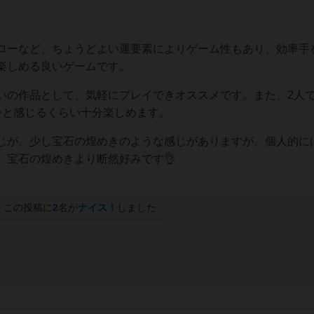
ローなど、ちょうどよい運要素によりゲーム性もあり、効率手
楽しめる良いゲームです。
いの作品として、気軽にプレイできオススメです。また、2人
かと感じるくらい十分楽しめます。
じが、少し宝石の煌めきのような感じがありますが、個人的に
、宝石の煌めきより断然好みです👌
この投稿に
2
名が
ナイス！
しました