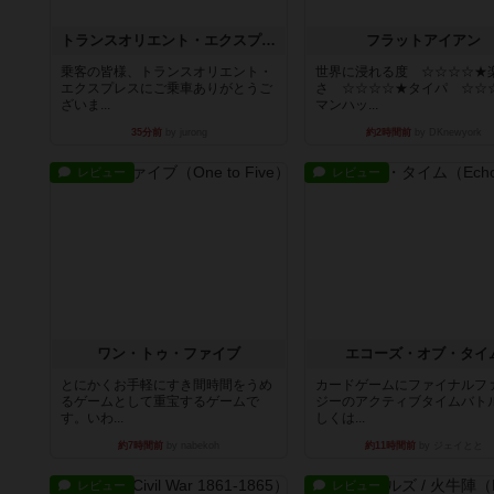
トランスオリエント・エクスプレス
フラットアイアン
乗客の皆様、トランスオリエント・
世界に浸れる度 ☆☆☆☆★
エクスプレスにご乗車ありがとうご
さ ☆☆☆☆★タイパ ☆☆
ざいま...
マンハッ...
35分前
by jurong
約2時間前
by DKnewyork
レビュー
レビュー
ワン・トゥ・ファイブ
エコーズ・オブ・タイ
とにかくお手軽にすき間時間をうめ
カードゲームにファイナルフ
るゲームとして重宝するゲームで
ジーのアクティブタイムバト
す。いわ...
しくは...
約7時間前
by nabekoh
約11時間前
by ジェイとと
レビュー
レビュー