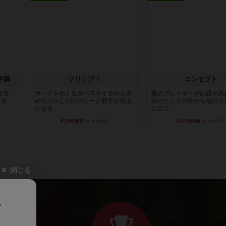
牛陣
フリップ７
コンセプト
せる。
カードをめくるかパスをするかを決
親のプレイヤーがお題を決
きる
めてパスした時のカード数字が得点
れたヒントの中から他のプ
になる...
に当て...
約19時間前
by mob567
約19時間前
by mob567
閉じる
、