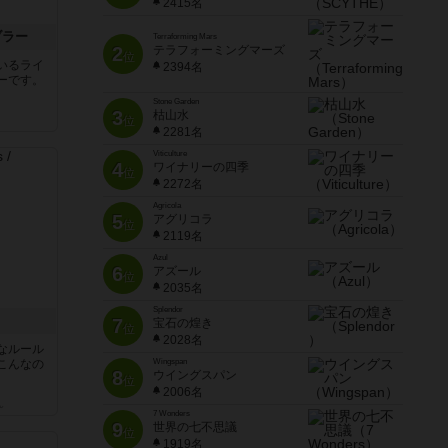
2415名
ブラー
Terraforming Mars
2
テラフォーミングマーズ
位
いるライ
2394名
ーです。
Stone Garden
3
枯山水
位
2281名
Viticulture
4
ワイナリーの四季
位
2272名
Agricola
5
アグリコラ
位
2119名
Azul
6
アズール
位
2035名
Splendor
7
宝石の煌き
位
2028名
なルール
こんなの
Wingspan
8
ウイングスパン
位
2006名
ん
7 Wonders
9
世界の七不思議
位
1919名