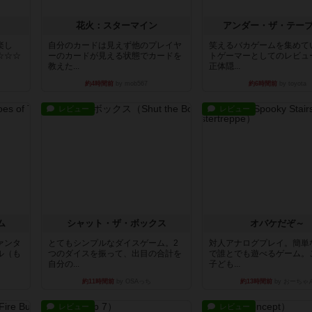
花火：スターマイン
アンダー・ザ・テー
楽し
自分のカードは見えず他のプレイヤ
笑えるバカゲームを集めて
☆☆☆
ーのカードが見える状態でカードを
トゲーマーとしてのレビュ
教えた...
正体隠...
約4時間前
by mob567
約6時間前
by toyota
レビュー
レビュー
ム
シャット・ザ・ボックス
オバケだぞ～
ァンタ
とてもシンプルなダイスゲーム。2
対人アナログプレイ。簡単
ル（も
つのダイスを振って、出目の合計を
で誰とでも遊べるゲーム。
自分の...
子ども...
約11時間前
by OSAっち
約13時間前
by おーちゃ
レビュー
レビュー