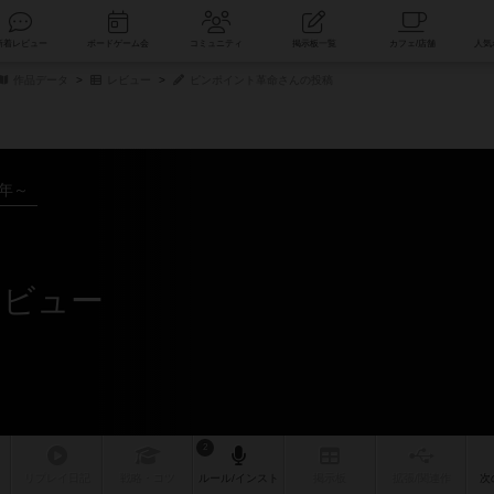
索
新着レビュー
ボードゲーム会
コミュニティ
掲示板一覧
作品データ
レビュー
ピンポイント革命さんの投稿
9年～
レビュー
2
リプレイ
日記
戦略
・コツ
ルール
/インスト
掲示板
拡張/関連
作
次