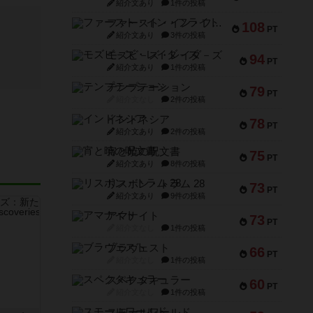
紹介文あり
1件の投稿
ファースト・イン・フライト
108
PT
紹介文あり
3件の投稿
モズビ－ズ・レイダ－ズ
94
PT
紹介文あり
1件の投稿
テンプテーション
79
PT
紹介文なし
2件の投稿
インドネシア
78
PT
紹介文あり
2件の投稿
宵と暁の呪文書
75
PT
紹介文あり
8件の投稿
リスボン・トラム 28
73
PT
紹介文あり
9件の投稿
アマナイト
73
PT
紹介文なし
1件の投稿
ブラヴェスト
66
PT
紹介文なし
1件の投稿
スペクタキュラー
60
PT
紹介文なし
1件の投稿
スモールワールド