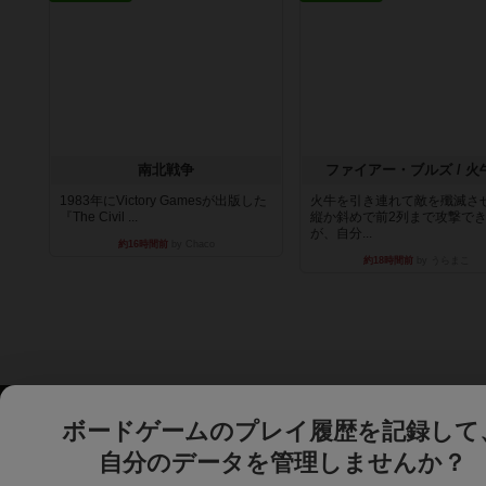
南北戦争
ファイアー・ブルズ / 火
1983年にVictory Gamesが出版した
火牛を引き連れて敵を殲滅さ
『The Civil ...
縦か斜めで前2列まで攻撃で
が、自分...
約16時間前
by Chaco
約18時間前
by うらまこ
ボードゲームのプレイ履歴を記録して
自分のデータを管理しませんか？