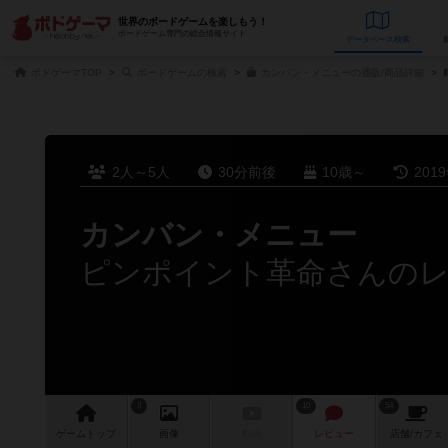
世界のボードゲームを楽しもう！
ボードゲーム専門の総合情報サイト
データベース
検
ボドゲーマTOP
ボードゲームの検索
カンバン・メニューの通販/商品詳細
2人～5人
30分前後
10歳～
201
カンバン・メニュー
ピンポイント革命さんの
8
10
54
ゲーム
トップ
画像
動画
レビュー
店舗/
カフェ