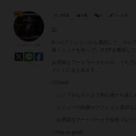
仙人
145名
2名
0
2ヶ月前
6つのアクションから選択して、その
ピンポイント革命
板メニューを作っていきVPを獲得してい
お洒落なアートワークからか、うちで
シェアする
イントにまとめます。
◎Good
・シンプルなルールで初心者から楽し
・メニューの効果やアクション選択な
・お洒落なアートワークで女性プレイ
△Not so good