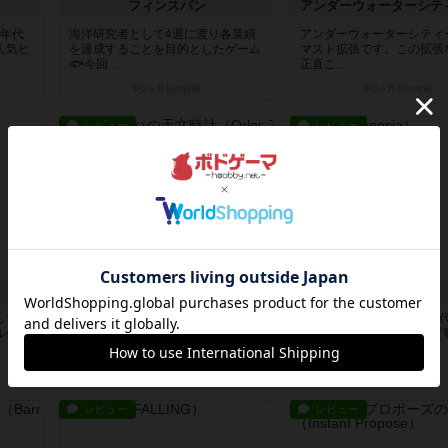
フィンスパン
の年代
海洋研究者として4週に渡り各業績
アンダーウォーターシティ
人気ヒ
を達成することを目的としたゲーム
マスト拡張です。この拡張
🐟今回...
正直こ...
約2ヶ月前
の投稿
約2ヶ月前
の投稿
レビュー
レビュー
オルロイ：プラハの天文時計
ジェネシア
して、
プラハのランドマークとされる機械
文明の発展をテーマに3時
ルゲー
仕掛けの時計『オルロイ』の修復作
て、各時代毎にドラフトで
業をテ...
カード...
2ヶ月前
の投稿
2ヶ月前
の投稿
レビュー
レビュー