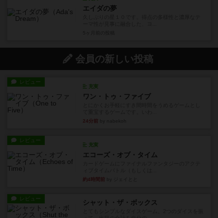
エイダの夢
久しぶりの星１０です。得点の多様性と濃厚なテ
ーマ性が見事に融合した、ヨ...
5ヶ月前
の投稿
会員の新しい投稿
レビュー
充実
ワン・トゥ・ファイブ
とにかくお手軽にすき間時間をうめるゲームとし
て重宝するゲームです。いわ...
24分前
by nabekoh
レビュー
充実
エコーズ・オブ・タイム
カードゲームにファイナルファンタジーのアクテ
ィブタイムバトル（もしくは...
約4時間前
by ジェイとと
レビュー
シャット・ザ・ボックス
とてもシンプルなダイスゲーム。2つのダイスを振