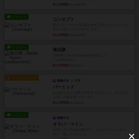
約12時間前
by mob567
レビュー
コンセプト
親のプレイヤーがお題を決めて限られたヒントの
中から他のプレイヤーに当て...
約12時間前
by mob567
レビュー
海兵隊
1988年にVictory Gamesが出版した
『Leathernec...
約12時間前
by Chaco
ルール/インスト
画像付き
充実
パーミッド
おばあちゃんは猫が大好きです!しかし、あまりに
も多くの猫を飼っているた...
約12時間前
by jurong
レビュー
画像付き
オラパ・マイン
お気に入りのplayte製です。オラパスペースから
やり、気に入りました...