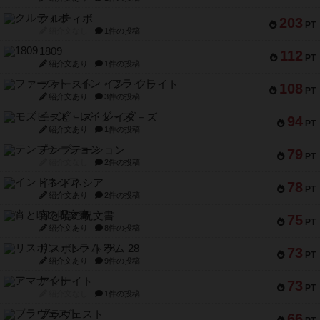
クルティボ
203
PT
紹介文なし
1件の投稿
1809
112
PT
紹介文あり
1件の投稿
ファースト・イン・フライト
108
PT
紹介文あり
3件の投稿
モズビ－ズ・レイダ－ズ
94
PT
紹介文あり
1件の投稿
テンプテーション
79
PT
紹介文なし
2件の投稿
インドネシア
78
PT
紹介文あり
2件の投稿
宵と暁の呪文書
75
PT
紹介文あり
8件の投稿
リスボン・トラム 28
73
PT
紹介文あり
9件の投稿
アマナイト
73
PT
紹介文なし
1件の投稿
ブラヴェスト
66