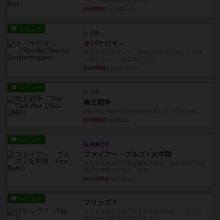
って、出目の合計を自分の...
約5時間前
by OSAっち
レビュー
充実
オバケだぞ～
対人アナログプレイ。簡単なルールで誰とでも遊
べるゲーム。こんなの子ども...
約6時間前
by おーちゃん
レビュー
充実
南北戦争
1983年にVictory Gamesが出版した『The Civil ...
約9時間前
by Chaco
レビュー
画像付き
ファイアー・ブルズ / 火牛陣
火牛を引き連れて敵を殲滅させる。縦か斜めで前2
列まで攻撃できるが、自分...
約12時間前
by うらまこ
レビュー
フリップ７
カードをめくるかパスをするかを決めてパスした
時のカード数字が得点になる...