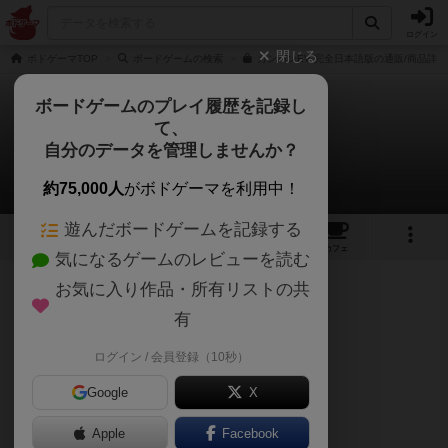
ログイン
閉じる
ボドゲーマTOP
ボードゲームの検索
カンバンEV 完全日本語版の通販/商品詳細
ボードゲームのプレイ履歴を記録し
て、
カンバンEV
自分のデータを管理しませんか？
Juin-Zuo Linさんのレビュー
約75,000人
がボドゲーマを利用中！
遊んだボードゲームを記録する
7
12
36
トップ
画像
動画
レビュー
カフェ
気になるゲームのレビューを読む
お気に入り作品・所有リストの共
211名
1名
0
9ヶ月前
有
ログイン / 会員登録（10秒）
【ざっくりレビュー】
Google
X
テーマ：自動車工場
Apple
Facebook
ゲームシステム：ワーカープレイスメント