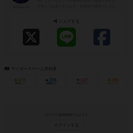
強いていうならデッキ構築が好みではありません。
日本人ではありませんが、日本語で通常プレイに難
Juin-Zuo Lin
がありません。しかし、日本人...
シェアする
マイボードゲーム登録者
477
376
137
405
興味あり
経験あり
お気に入り
持ってる
ログイン/会員登録でコメント
ログインする