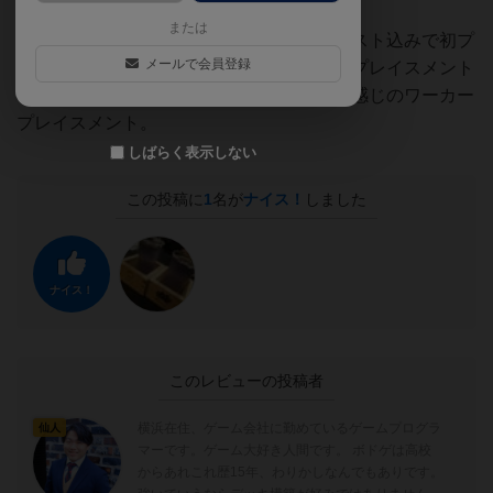
または
ラセルダ氏らしく、かなりの重ゲー。インスト込みで初プ
メールで会員登録
レイは約６時間。システム的にはワーカープレイスメント
ですが、ワーカーは１つしかなく、独特な感じのワーカー
プレイスメント。
しばらく表示しない
この投稿に
1
名が
ナイス！
しました
ナイス！
このレビューの投稿者
横浜在住、ゲーム会社に勤めているゲームプログラ
仙人
マーです。ゲーム大好き人間です。 ボドゲは高校
からあれこれ歴15年、わりかしなんでもありです。