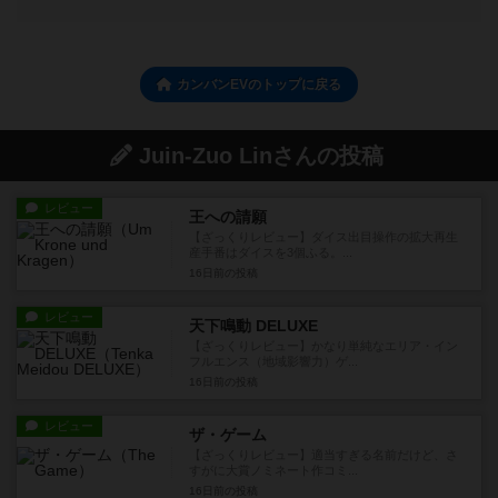
カンバンEVのトップに戻る
Juin-Zuo Linさんの投稿
レビュー
王への請願
【ざっくりレビュー】ダイス出目操作の拡大再生
産手番はダイスを3個ふる。...
16日前
の投稿
レビュー
天下鳴動 DELUXE
【ざっくりレビュー】かなり単純なエリア・イン
フルエンス（地域影響力）ゲ...
16日前
の投稿
レビュー
ザ・ゲーム
【ざっくりレビュー】適当すぎる名前だけど、さ
すがに大賞ノミネート作コミ...
16日前
の投稿