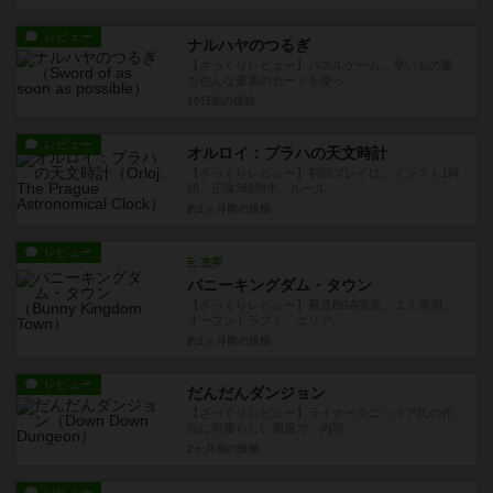
レビュー
ナルハヤのつるぎ
【ざっくりレビュー】パズルゲーム、早いもの勝
ち色んな要素のカードを使っ...
16日前
の投稿
レビュー
オルロイ：プラハの天文時計
【ざっくりレビュー】初回プレイは、インスト1時
間、正味3時間半。ルール...
約1ヶ月前
の投稿
レビュー
充実
バニーキングダム・タウン
【ざっくりレビュー】最近BGA実装。２人専用、
オープンドラフト、エリア...
約1ヶ月前
の投稿
レビュー
だんだんダンジョン
【ざっくりレビュー】ライナークニツィア氏の作
品に可愛らしい画風で、内容...
2ヶ月前
の投稿
レビュー