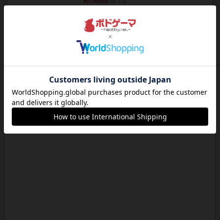
約13時間前
by くみ
レビュー
マーリン
４人プレイ。インスト1時間プレイ2時間半。結構
ダイス運と手札のカード運...
約13時間前
by oliber