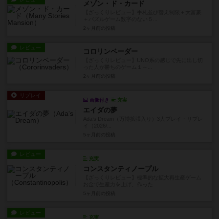
メゾン・ド・カード
【ざっくりレビュー】手札並び替え制限＋大富豪
＋パズルゲーム数字のない５...
2ヶ月前
の投稿
レビュー
コロリンベーダー
【ざっくりレビュー】UNO系の感じで先に出し切
った人が勝ちのゲーム１～...
2ヶ月前
の投稿
リプレイ
画像付き
充実
エイダの夢
Ada’s Dream（万博拡張入り）3人プレイ・リプレ
イ（2026/...
5ヶ月前
の投稿
レビュー
充実
コンスタンティノープル
【ざっくりレビュー】標準的な拡大再生産ゲーム
お金で生産力を上げ、作った...
5ヶ月前
の投稿
レビュー
充実