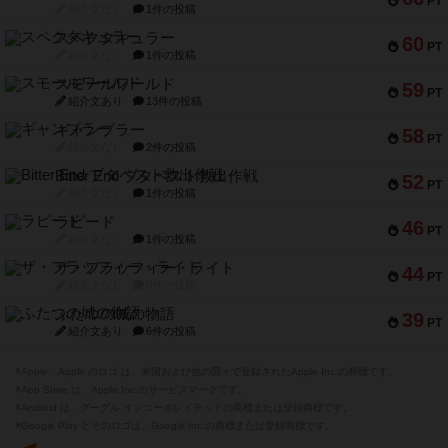
PT
紹介文なし
1件の投稿
スペクタキュラー
60
PT
紹介文なし
1件の投稿
スモールワールド
59
PT
紹介文あり
13件の投稿
ギャンブラー
58
PT
紹介文なし
2件の投稿
Bitter End ブタペスト救出作戦
52
PT
紹介文なし
1件の投稿
ラピード
46
PT
紹介文なし
1件の投稿
ザ・フラッフィー・ライト
44
PT
紹介文なし
0件の投稿
ふたつの城の物語
39
PT
紹介文あり
6件の投稿
※Apple、Apple のロゴ は、米国および他の国々で登録されたApple Inc.の商標です。
※App Store は、Apple Inc.のサービスマークです。
※Android は、グーグル インコーポレイテッドの商標または登録商標です。
※Google Play とそのロゴは、Google Inc.の商標または登録商標です。