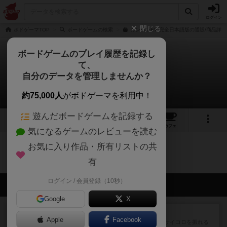
ログイン
閉じる
ボドゲーマTOP
ボードゲームの検索
カンバンEV 完全日本語版の通販/商品詳細
ボードゲームのプレイ履歴を記録し
て、
カンバンEV
自分のデータを管理しませんか？
0件のリプレイ日記
約75,000人
がボドゲーマを利用中！
遊んだボードゲームを記録する
7
12
36
トップ
画像
動画
レビュー
カフェ
気になるゲームのレビューを読む
お気に入り作品・所有リストの共
カンバンEVのトップに戻る
有
ログイン / 会員登録（10秒）
会員の新しい投稿
Google
X
レビュー
街コロ通
Apple
Facebook
街コロとの違いは初めから二つサイコロを振れる