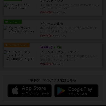
ジャスト・ワン
まぁ面白かった‼️よくテレビとかのバラエティなん
かで、お題がわからずに...
約13時間前
by みいやん
レビュー
ピタッコカルタ
ボドゲ相席会でプレイしましたひらがなが書かれ
たカードを2枚まで手をつけ...
約13時間前
by みいやん
ルール/インスト
画像付き
充実
ノームズ・アット・ナイト
ベネボレンス女王は、忠実な臣民を称えるための
祝宴を開こうとしています。...
約14時間前
by jurong
ボドゲーマのアプリ版はこちら