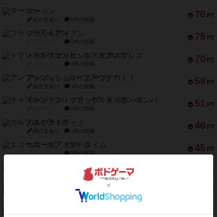
マーリン
76
PT
紹介文あり
6件の投稿
フラットアイアン
75
PT
紹介文なし
2件の投稿
トランスオリエント・エクスプレス
70
PT
紹介文なし
1件の投稿
アンブッシュ！：ムーブアウト！
59
PT
紹介文あり
1件の投稿
キャプテン・フリップ：イスラ・ボンバ
51
PT
紹介文なし
2件の投稿
ガルフストライク
46
PT
紹介文あり
1件の投稿
エコーズ・オブ・タイム
45
PT
紹介文なし
8件の投稿
スカルキング
45
PT
紹介文あり
12件の投稿
海兵隊
45
PT
紹介文あり
1件の投稿
Bitter End ブタペスト救出作戦
45
PT