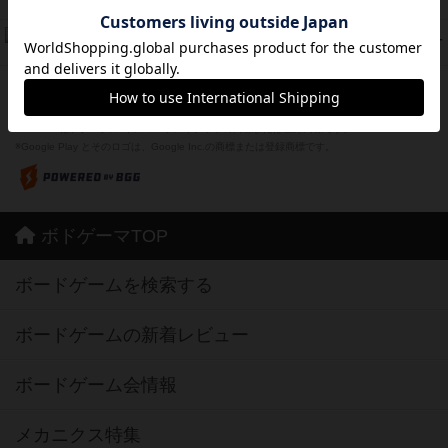
紹介文なし
1件の投稿
ドコジャン
42
PT
紹介文あり
10件の投稿
※Apple、Apple のロゴ は、米国および他の国々で登録されたApple Inc.の商標です。
※App Store は、Apple Inc.のサービスマークです。
※Android は、グーグル インコーポレイテッドの商標または登録商標です。
※Google Play とそのロゴは、Google Inc.の商標または登録商標です。
ボドゲーマTOP
ボードゲームを検索する
ボードゲームの新着レビュー
ボードゲーム会情報
メカニクス特集