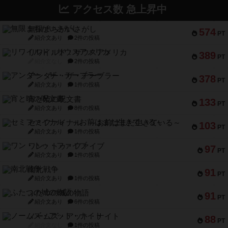
アクセス数 急上昇中
無限まちがいさがし
574
PT
紹介文あり
2件の投稿
リワイルド：サウスアメリカ
389
PT
紹介文なし
2件の投稿
アンダー・ザ・テーブラー
378
PT
紹介文あり
1件の投稿
宵と暁の呪文書
133
PT
紹介文あり
8件の投稿
セミファイナル ～お前はまだ生きている～
103
PT
紹介文あり
1件の投稿
ワン・トゥ・ファイブ
97
PT
紹介文あり
1件の投稿
南北戦争
91
PT
紹介文あり
1件の投稿
ふたつの城の物語
91
PT
紹介文あり
6件の投稿
ノームズ・アット・ナイト
88
PT
紹介文なし
1件の投稿