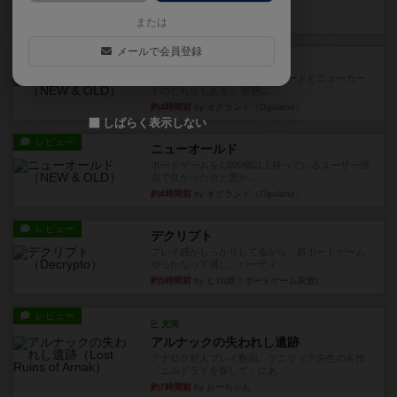
など、少しの違いはあるけれ...
約3時間前
by くみ
または
メールで会員登録
戦略やコツ
ニューオールド
ゲーム終了時に、「オールドカードとニューカー
ドのどちらもある」 状態に...
約4時間前
by オグランド（Oguland）
しばらく表示しない
レビュー
ニューオールド
ボードゲームを1,000個以上持っているユーザー視
点で良かった点と悪か...
約4時間前
by オグランド（Oguland）
レビュー
デクリプト
プレイ感がしっかりしてるから、超ボードゲーム
やったなって感じ。パーティ...
約5時間前
by ヒロ(新！ボードゲーム家族)
レビュー
充実
アルナックの失われし遺跡
アナログ対人プレイ数回。クニツィア先生の名作
「エルドラドを探して」にあ...
約7時間前
by おーちゃん