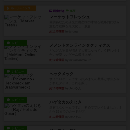
ルール/インスト
画像付き
充実
マーケットフレッシュ
目的あなたの店先に農産物の木箱を戦略的に積み
重ねて在庫を最大化し、競合...
約11時間前
by jurong
レビュー
メメントオンラインタクティクス
どんどん物量が増えて大変になっていく押し付け
合いが楽しいゲーム盛り上が...
約12時間前
by nekomanma222
レビュー
ヘックメック
サイコロゲームです1から5までの数字と芋虫がか
かれたダイス。これを振っ...
約13時間前
by みいやん
レビュー
ハゲタカのえじき
超有名なゲームですが、初めてプレイしました。1
から15までのカードがプ...
約13時間前
by みいやん
レビュー