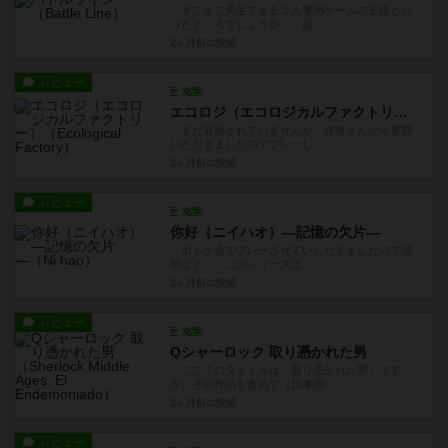
そこそこ満足できる２人専用ゲームの王様とい
ったところでしょうか。 拡...
2ヶ月前
の投稿
レビュー
充実
エコロジ（エコロジカルファクトリー）
まだ発売されていませんが、作者さんから寄贈
いただきましたのでプレーし...
3ヶ月前
の投稿
レビュー
充実
你好（ニイハオ）―記憶の欠片―
ボドゲ会でプレーさせていただきましたので感
想など。 このシリーズは、...
3ヶ月前
の投稿
レビュー
充実
Qシャーロック 取り憑かれた男
ここでのタイトルは「取り憑かれた男」です
が、その作品も含めて（日本国...
3ヶ月前
の投稿
レビュー