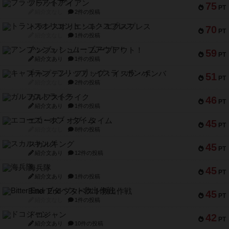
フラットアイアン
75
PT
紹介文なし
2件の投稿
トランスオリエント・エクスプレス
70
PT
紹介文なし
1件の投稿
アンブッシュ！：ムーブアウト！
59
PT
紹介文あり
1件の投稿
キャプテン・フリップ：イスラ・ボンバ
51
PT
紹介文なし
2件の投稿
ガルフストライク
46
PT
紹介文あり
1件の投稿
エコーズ・オブ・タイム
45
PT
紹介文なし
8件の投稿
スカルキング
45
PT
紹介文あり
12件の投稿
海兵隊
45
PT
紹介文あり
1件の投稿
Bitter End ブタペスト救出作戦
45
PT
紹介文なし
1件の投稿
ドコジャン
42
PT
紹介文あり
10件の投稿