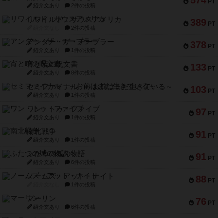
PT
紹介文あり
2件の投稿
リワイルド：サウスアメリカ
389
PT
紹介文なし
2件の投稿
アンダー・ザ・テーブラー
378
PT
紹介文あり
1件の投稿
宵と暁の呪文書
133
PT
紹介文あり
8件の投稿
セミファイナル ～お前はまだ生きている～
103
PT
紹介文あり
1件の投稿
ワン・トゥ・ファイブ
97
PT
紹介文あり
1件の投稿
南北戦争
91
PT
紹介文あり
1件の投稿
ふたつの城の物語
91
PT
紹介文あり
6件の投稿
ノームズ・アット・ナイト
88
PT
紹介文なし
1件の投稿
マーリン
76
PT
紹介文あり
6件の投稿