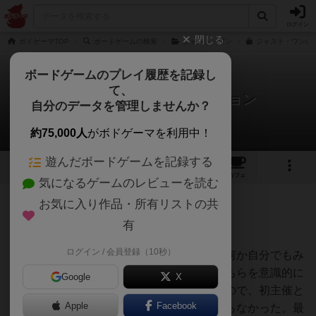
ログイン
閉じる
ボドゲーマTOP
ボードゲームの検索
ジャスト・ワン
ジャスト・ワンの通
ボードゲームのプレイ履歴を記録し
て、
ジャスト・ワン：新バージョン
自分のデータを管理しませんか？
yukiさんのレビュー
約75,000人
がボドゲーマを利用中！
遊んだボードゲームを記録する
1
2
46
トップ
画像
動画
レビュー
カフェ
気になるゲームのレビューを読む
お気に入り作品・所有リストの共
703名
4名
0
11ヶ月前
有
ログイン / 会員登録（10秒）
新しくボドゲ会を主催することとなり、何か自分でもみ
んなで遊べるゲームを、ということで、こちらを意識的に
Google
X
購入しました（及び、人数を余り選ばないので、初主催と
Apple
Facebook
いう事情から、何名くらい来られるかわからなかった。最