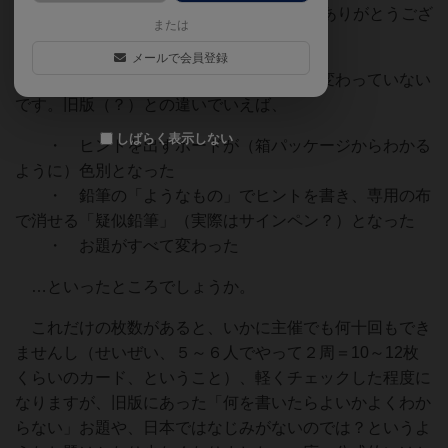
終的には18名の方に来ていただきました。ありがとうござ
または
います）。
メールで会員登録
こちらですが、大きなルールはまったく変わっていない
です。旧版（？）との違いでいえば、
しばらく表示しない
・ ヒントを出すボードが（箱パッケージからわかる
ように）色別となった
・ 鉛筆の「ようなもの」でヒントを書き、専用の布
で消せる「疑似鉛筆」（実際はサインペン？）となった
・ お題がすべて変わった
…といったところでしょうか。
これだけの枚数があると、いかに主催でも何十回もでき
ませんし（せいぜい、５～６人でやって２周＝10～12枚
くらいのカード、ということ）、軽くチェックした程度に
なりますが、旧版にあった「何を書いたらよいかよくわか
らない」お題や、日本ではなじみがないのでは？というよ