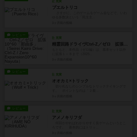
充実
プエルトリコ
さすがに、このゲームをゲーム会などで、いわ
ゆる多数決という「民主主...
3ヶ月前
の投稿
レビュー
充実
精霊回路ドライヴCtrl-Z／ゼロ 拡張10^60「那由多」
もともと、本作品（ゼロ編）は、基本セット以外
に拡張１～８まで（2025...
3ヶ月前
の投稿
レビュー
充実
オオカミ×トリック
切り札なしのシンプルなトリックテイキングで
す。 ポイントなのは「２着...
3ヶ月前
の投稿
レビュー
充実
アメノキリフダ
何回かやればわかりやすく良ゲームというとこ
ろです。 基本的にはトリッ...
3ヶ月前
の投稿