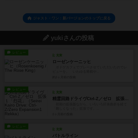
ジャスト・ワン：新バージョンのトップに戻る
yukiさんの投稿
レビュー
充実
ローゼンケーニッヒ
ボドゲカフェでプレーさせていただいたのでレ
ビューを。 いわゆる将棋や...
約2ヶ月前
の投稿
レビュー
充実
精霊回路ドライヴCtrl-Z／ゼロ 拡張１「烈花」
初期の拡張版ながら、いろいろ紆余曲折を経て
「難しくなった」拡張です。...
2ヶ月前
の投稿
レビュー
充実
バトルライン