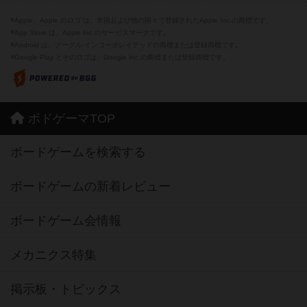
※Apple、Apple のロゴ は、米国および他の国々で登録されたApple Inc.の商標です。
※App Store は、Apple Inc.のサービスマークです。
※Android は、グーグル インコーポレイテッドの商標または登録商標です。
※Google Play とそのロゴは、Google Inc.の商標または登録商標です。
ボドゲーマTOP
ボードゲームを検索する
ボードゲームの新着レビュー
ボードゲーム会情報
メカニクス特集
掲示板・トピックス