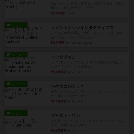
目的あなたの店先に農産物の木箱を戦略的に積み
重ねて在庫を最大化し、競合...
約9時間前
by jurong
レビュー
メメントオンラインタクティクス
どんどん物量が増えて大変になっていく押し付け
合いが楽しいゲーム盛り上が...
約9時間前
by nekomanma222
レビュー
ヘックメック
サイコロゲームです1から5までの数字と芋虫がか
かれたダイス。これを振っ...
約11時間前
by みいやん
レビュー
ハゲタカのえじき
超有名なゲームですが、初めてプレイしました。1
から15までのカードがプ...
約11時間前
by みいやん
レビュー
ジャスト・ワン
まぁ面白かった‼️よくテレビとかのバラエティなん
かで、お題がわからずに...
約11時間前
by みいやん