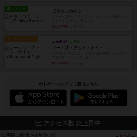
レビュー
ピタッコカルタ
ボドゲ相席会でプレイしましたひらがなが書かれ
たカードを2枚まで手をつけ...
約11時間前
by みいやん
ルール/インスト
画像付き
充実
ノームズ・アット・ナイト
ベネボレンス女王は、忠実な臣民を称えるための
祝宴を開こうとしています。...
約12時間前
by jurong
ボドゲーマのアプリ版はこちら
アクセス数 急上昇中
無限まちがいさがし
574