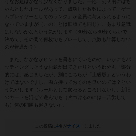
うなお題はかなり少なくなりました。一応、公式的にはち
ゃんとしたルールがあって、成功した枚数によって「ゲー
ムプレイヤーとしてのランク」が全員に与えられるように
なっていますが（このことは旧版でも同じ）、あまり意識
はしないかなという気がします（30分なら30分くらいで
決めて、その間で何枚でもプレーして、点数も計算しない
のが普通か？）。
また、なかなかヒントを書きにくいものや、いかにもバ
ッティングしそうなお題が出てきたりという部分も「部分
的には」感じましたが、別にこちらが「上級版」というわ
けではないですし、両方持っておくのも良いのでは？とい
う気がします（ルールとして変わるところはないし、新旧
のカードを混ぜて遊んでも（片づけるのには一苦労して
も）何の問題も起きない）。
この投稿に
4
名が
ナイス！
しました