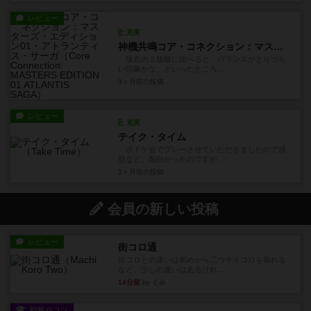
レビュー
充実
神機共鳴コア・コネクション：マスターズ・エディション01・アトランティス・サーガ
現在の３版版に比べると、バランスがとりづら
い印象かな、といったところ...
3ヶ月前
の投稿
レビュー
充実
テイク・タイム
ボドゲ会でプレーさせていただきましたので感
想など。面白かったのですが...
3ヶ月前
の投稿
会員の新しい投稿
レビュー
街コロ通
街コロとの違いは初めから二つサイコロを振れる
など、少しの違いはあるけれ...
14分前
by くみ
戦略やコツ