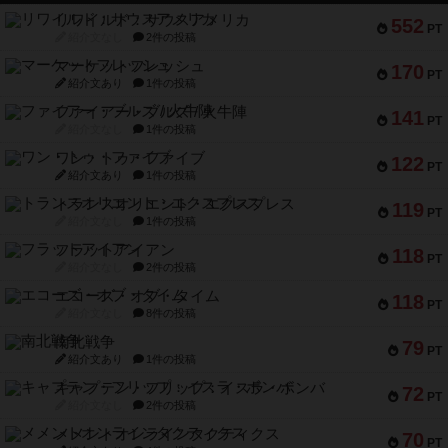
リワイルド：サウスアメリカ
552
PT
紹介文なし
2件の投稿
マーケットフレッシュ
170
PT
紹介文あり
1件の投稿
ファイアー・ブルズ / 火牛陣
141
PT
紹介文なし
1件の投稿
ワン・トゥ・ファイブ
122
PT
紹介文あり
1件の投稿
トランスオリエント・エクスプレス
119
PT
紹介文なし
1件の投稿
フラットアイアン
118
PT
紹介文なし
2件の投稿
エコーズ・オブ・タイム
118
PT
紹介文なし
8件の投稿
南北戦争
79
PT
紹介文あり
1件の投稿
キャプテン・フリップ：イスラ・ボンバ
72
PT
紹介文なし
2件の投稿
メメントオンラインタクティクス
70
PT