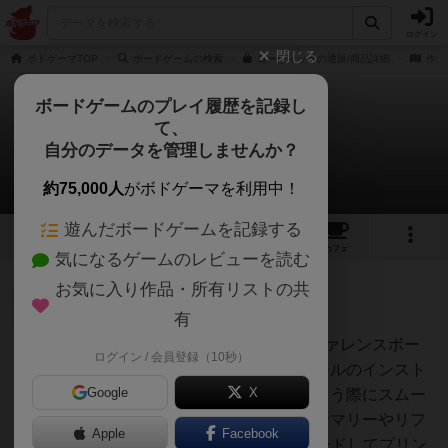
ログイン
閉じる
ボドゲーマTOP
ボードゲームの検索
ヨーヴィックの通販/商品詳細
作品
ボードゲームのプレイ履歴を記録し
て、
ヨーヴィック
自分のデータを管理しませんか？
2件のルール/インスト
約75,000人
がボドゲーマを利用中！
遊んだボードゲームを記録する
11
7
39
トップ
画像
動画
レビュー
カフェ
気になるゲームのレビューを読む
お気に入り作品・所有リストの共
神
54名
0名
有
■ヨーヴィックのサマリー・リファレンスボー
ログイン / 会員登録（10秒）
オグランド
ドゲーム会を開催した際に、ルールのインスト
（Oguland）
Google
X
をしたり、その後プレイしてもらう際にスムー
ズに進行できるように作成したサマリーやリフ
Apple
Facebook
ァレンスです。PDFをダウンロードしてプリン