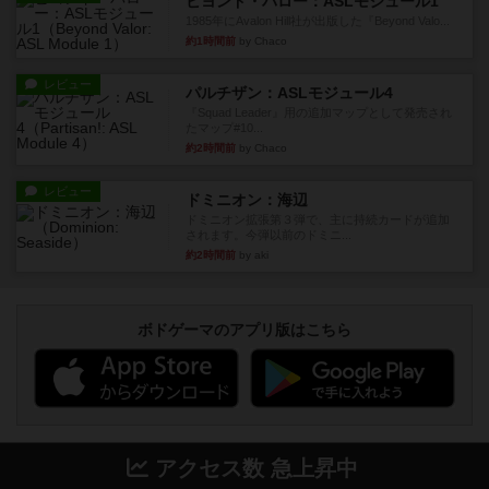
ビヨンド・バロー：ASLモジュール1
1985年にAvalon Hill社が出版した『Beyond Valo...
約1時間前
by Chaco
レビュー
パルチザン：ASLモジュール4
『Squad Leader』用の追加マップとして発売され
たマップ#10...
約2時間前
by Chaco
レビュー
ドミニオン：海辺
ドミニオン拡張第３弾で、主に持続カードが追加
されます。今弾以前のドミニ...
約2時間前
by aki
ボドゲーマのアプリ版はこちら
アクセス数 急上昇中