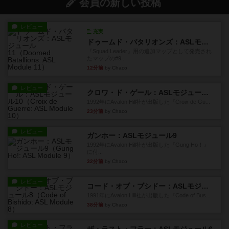
会員の新しい投稿
レビュー
充実
ドゥームド・バタリオンズ：ASLモジュール11
『Squad Leader』用の追加マップとして発売され
たマップの#9...
12分前
by Chaco
レビュー
クロワ・ド・ゲール：ASLモジュール10
1992年にAvalon Hill社が出版した『Croix de Gu...
23分前
by Chaco
レビュー
ガンホー：ASLモジュール9
1992年にAvalon Hill社が出版した『Gung Ho！』
に付...
32分前
by Chaco
レビュー
コード・オブ・ブシドー：ASLモジュール8
1991年にAvalon Hill社が出版した『Code of Bus...
38分前
by Chaco
レビュー