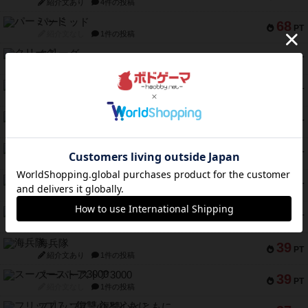
紹介文あり
4件の投稿
パーミッド
68
PT
紹介文なし
1件の投稿
クリーグ
57
PT
紹介文あり
1件の投稿
セミファイナル ～お前はまだ生きている～
53
PT
紹介文あり
1件の投稿
ふたつの街の物語
52
PT
紹介文あり
18件の投稿
クランク! ：冒険者たち（拡張）
50
PT
紹介文あり
4件の投稿
とうほうの！
42
PT
紹介文なし
1件の投稿
スターマイン・ラミー ポケット
42
PT
紹介文あり
2件の投稿
海兵隊
39
PT
紹介文あり
1件の投稿
スーパーストア3000
39
PT
紹介文なし
1件の投稿
フリップ７：復讐心とともに