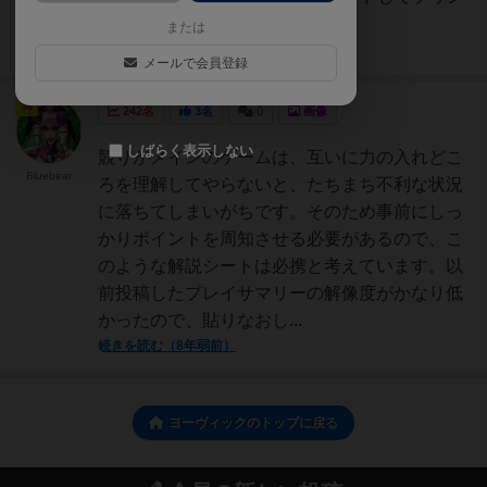
トアウトしてご使用ください。
または
続きを読む（約1年前）
メールで会員登録
神
242名
3名
0
画像
しばらく表示しない
競りがメインのゲームは、互いに力の入れどこ
Bluebear
ろを理解してやらないと、たちまち不利な状況
に落ちてしまいがちです。そのため事前にしっ
かりポイントを周知させる必要があるので、こ
のような解説シートは必携と考えています。以
前投稿したプレイサマリーの解像度がかなり低
かったので、貼りなおし...
続きを読む（8年弱前）
ヨーヴィックのトップに戻る