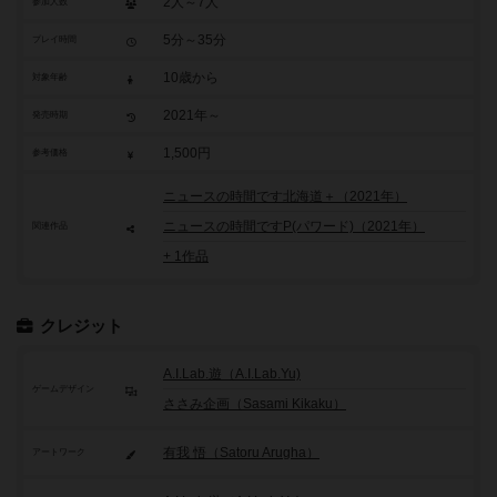
2人～7人
参加人数
5分～35分
プレイ時間
10歳から
対象年齢
2021年～
発売時期
1,500円
参考価格
ニュースの時間です北海道＋（2021年）
ニュースの時間ですP(パワード)（2021年）
関連作品
+ 1作品
クレジット
A.I.Lab.遊（A.I.Lab.Yu)
ゲームデザイン
ささみ企画（Sasami Kikaku）
有我 悟（Satoru Arugha）
アートワーク