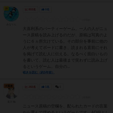
神
802名
0名
みなりん
大喜利系のパーティーゲーム。一人の人がニュ
ース原稿を読み上げるのだが、原稿は写真のよ
うに６ヵ所欠けている。その部分を事前に他の
人が考えてボードに書き、読まれる直前にそれ
を掲げて読む人に伝える。なるべく面白いもの
を書いて、読む人は最後まで笑わずに読み上げ
るというゲーム。自分の...
続きを読む（約5年前）
大賢者
282名
1名
0
哀川 勉
ニュース原稿の空欄を、配られたカードの言葉
から選んで埋めるというゲームです。AD役とし