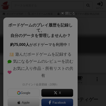
ログイン
閉じる
ボドゲーマTOP
ボードゲームの検索
ニュースの時間ですの通販/商品詳細
ボードゲームのプレイ履歴を記録し
て、
自分のデータを管理しませんか？
ニュースの時間です
約75,000人
がボドゲーマを利用中！
It is time of the news
遊んだボードゲームを記録する
気になるゲームのレビューを読む
お気に入り作品・所有リストの共
有
2
3
4
17
トップ
画像
動画
レビュー
カフェ
ログイン / 会員登録（10秒）
Google
X
笑ってはいけないニュース番組パーティゲー
Apple
Facebook
ム