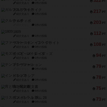
322
PT
紹介文あり
2件の投稿
ガルフストライク
217
PT
紹介文あり
1件の投稿
クルティボ
203
PT
紹介文なし
1件の投稿
1809
112
PT
紹介文あり
1件の投稿
ファースト・イン・フライト
108
PT
紹介文あり
3件の投稿
モズビ－ズ・レイダ－ズ
94
PT
紹介文あり
1件の投稿
テンプテーション
79
PT
紹介文なし
2件の投稿
インドネシア
78
PT
紹介文あり
2件の投稿
宵と暁の呪文書
75
PT
紹介文あり
8件の投稿
リスボン・トラム 28
73
PT
紹介文あり
9件の投稿