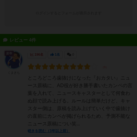
ログインするとフォームが表示されます
レビュー 4件
皇帝
196名
1名
0
くまきち
ところどころ歯抜けになった『おカタい』ニュ
ース原稿に、AD役が好き勝手書いたカンペの言
葉を入れて、ニュースキャスターとして何食わ
ぬ顔で読み上げる。ルールは簡単だけど、キャ
スター側は、原稿を読み上げていく中で歯抜け
の直前にカンペが掲げられるため、予測不能な
ニュース原稿につい笑...
続きを読む（3年以上前）