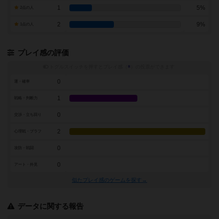
1
5%
2点の人
2
9%
1点の人
プレイ感の評価
トグルスイッチを押すとプレイ感（
※
）の投票ができます
0
運・確率
1
戦略・判断力
0
交渉・立ち回り
2
心理戦・ブラフ
0
攻防・戦闘
0
アート・外見
似たプレイ感のゲームを探す→
データに関する報告