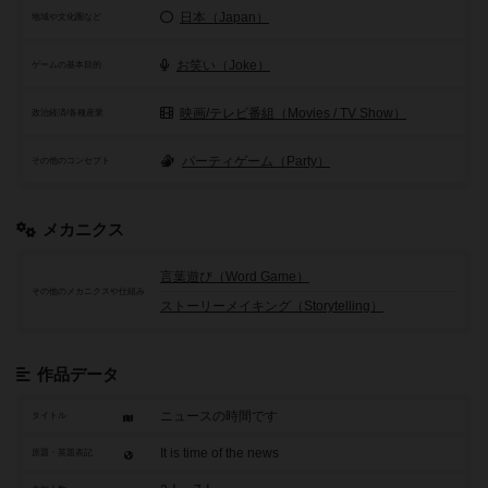
日本（Japan）
地域や文化圏など
お笑い（Joke）
ゲームの基本目的
映画/テレビ番組（Movies / TV Show）
政治経済/各種産業
パーティゲーム（Party）
その他のコンセプト
メカニクス
言葉遊び（Word Game）
その他のメカニクスや仕組み
ストーリーメイキング（Storytelling）
作品データ
ニュースの時間です
タイトル
It is time of the news
原題・英題表記