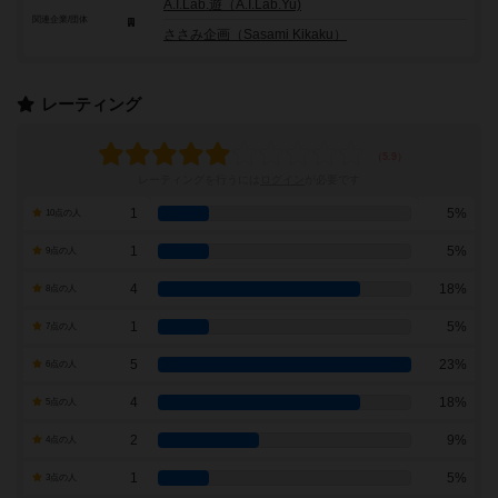
A.I.Lab.遊（A.I.Lab.Yu)
関連企業/団体
ささみ企画（Sasami Kikaku）
レーティング
レーティングを行うには
ログイン
が必要です
1
5%
10点の人
1
5%
9点の人
4
18%
8点の人
1
5%
7点の人
5
23%
6点の人
4
18%
5点の人
2
9%
4点の人
1
5%
3点の人