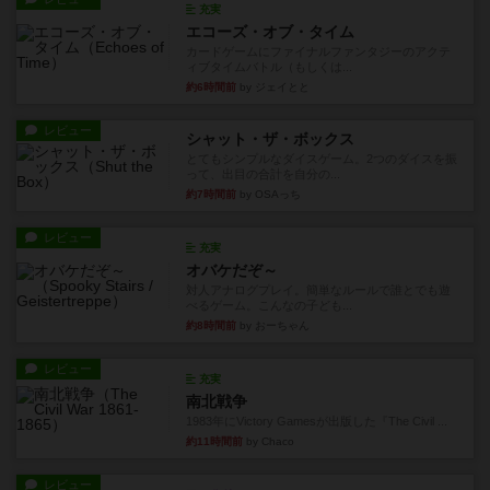
充実
エコーズ・オブ・タイム
カードゲームにファイナルファンタジーのアクテ
ィブタイムバトル（もしくは...
約6時間前
by ジェイとと
レビュー
シャット・ザ・ボックス
とてもシンプルなダイスゲーム。2つのダイスを振
って、出目の合計を自分の...
約7時間前
by OSAっち
レビュー
充実
オバケだぞ～
対人アナログプレイ。簡単なルールで誰とでも遊
べるゲーム。こんなの子ども...
約8時間前
by おーちゃん
レビュー
充実
南北戦争
1983年にVictory Gamesが出版した『The Civil ...
約11時間前
by Chaco
レビュー