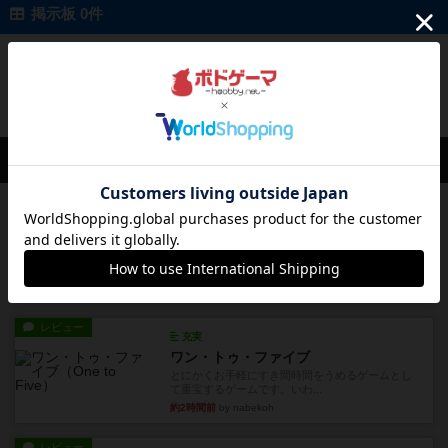
掲示板 0件
投稿を募集しています
会員の新しい投稿
レビュー
充実
アンダー・ザ・テーブラー
笑えるバカゲームを集めているライトゲーマーと
してのレビューです。正体隠...
約1時間前
by toyota
レビュー
充実
ワン・トゥ・ファイブ
とにかくお手軽にすき間時間をうめるゲームとし
て重宝するゲームです。いわ...
約2時間前
by nabekoh
レビュー