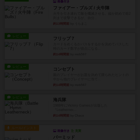
画像付き
ファイアー・ブルズ / 火牛陣
火牛を引き連れて敵を殲滅させる。縦か斜めで前2
列まで攻撃できるが、自分...
約13時間前
by うらまこ
レビュー
フリップ７
カードをめくるかパスをするかを決めてパスした
時のカード数字が得点になる...
約14時間前
by mob567
レビュー
コンセプト
親のプレイヤーがお題を決めて限られたヒントの
中から他のプレイヤーに当て...
約14時間前
by mob567
レビュー
海兵隊
1988年にVictory Gamesが出版した
『Leathernec...
約14時間前
by Chaco
ルール/インスト
画像付き
充実
パーミッド