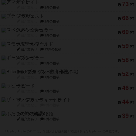
アマナイト
73
PT
紹介文なし
1件の投稿
ブラヴェスト
66
PT
紹介文なし
1件の投稿
スペクタキュラー
60
PT
紹介文なし
1件の投稿
スモールワールド
59
PT
紹介文あり
13件の投稿
ギャンブラー
58
PT
紹介文なし
2件の投稿
Bitter End ブタペスト救出作戦
52
PT
紹介文なし
1件の投稿
ラピード
46
PT
紹介文なし
1件の投稿
ザ・フラッフィー・ライト
44
PT
紹介文なし
0件の投稿
ふたつの城の物語
39
PT
紹介文あり
6件の投稿
※Apple、Apple のロゴ は、米国および他の国々で登録されたApple Inc.の商標です。