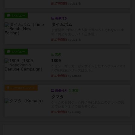
約17時間前
by あまる
レビュー
画像付き
タイムボム
まず簡単で軽い！大人数で遊べる！それなのに小
箱！何より楽しい！！正体隠...
約17時間前
by あまる
レビュー
充実
1809
ケビン・ザッカーがデザインした１ヘクス=２マイ
ルの戦役級シリーズは以下...
約17時間前
by Chaco
ルール/インスト
画像付き
充実
クマタ
ゲームの目的ゲーム終了時にあなたのクランの見
えているドミノで最も多くの...
約17時間前
by jurong