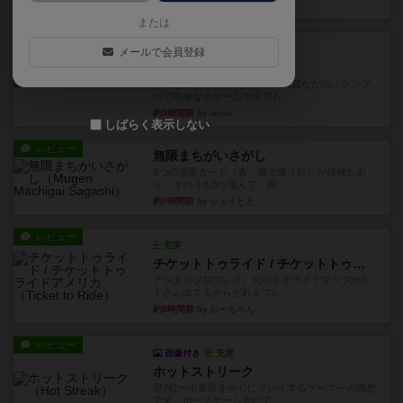
約2時間前
by おとん
または
レビュー
充実
メールで会員登録
花火
ずっと前のドイツ年間ゲーム大賞ながら、シンプ
ルで簡単な小ゲームで今でも...
約5時間前
by tamio
しばらく表示しない
レビュー
無限まちがいさがし
6つの場面カード（表、裏で違う絵）が何枚かあ
り、そのうち3つ選んで、同...
約7時間前
by ジェイとと
レビュー
充実
チケットトゥライド / チケットトゥライドアメリカ
デジタルソロプレイ。元祖チケライ？マップがた
くさん出てるからどれをプレ...
約9時間前
by おーちゃん
レビュー
画像付き
充実
ホットストリーク
星7軽〜中量級を中心にプレイするゲーマーの感想
です。ボードゲーム会にて...