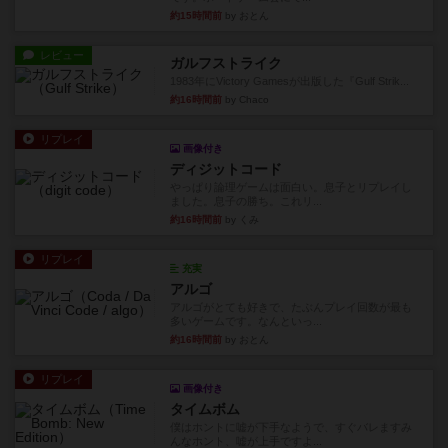
約15時間前
by おとん
レビュー
ガルフストライク
1983年にVictory Gamesが出版した『Gulf Strik...
約16時間前
by Chaco
リプレイ
画像付き
ディジットコード
やっぱり論理ゲームは面白い。息子とリプレイし
ました。息子の勝ち。これリ...
約16時間前
by くみ
リプレイ
充実
アルゴ
アルゴがとても好きで、たぶんプレイ回数が最も
多いゲームです。なんといっ...
約16時間前
by おとん
リプレイ
画像付き
タイムボム
僕はホントに嘘が下手なようで、すぐバレますみ
んなホント、嘘が上手ですよ...