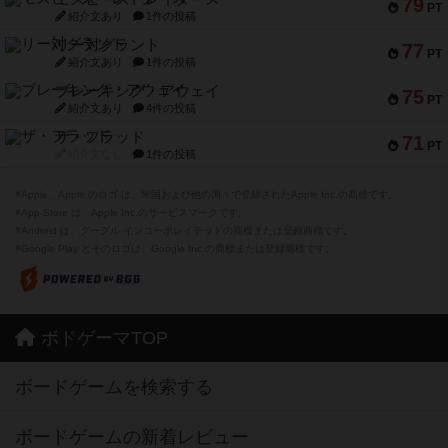
79
PT
紹介文あり
1件の投稿
リー対グラント
77
PT
紹介文あり
1件の投稿
ブレーキング・アウェイ
75
PT
紹介文あり
4件の投稿
ザ・フラッド
71
PT
紹介文なし
1件の投稿
※Apple、Apple のロゴ は、米国および他の国々で登録されたApple Inc.の商標です。
※App Store は、Apple Inc.のサービスマークです。
※Android は、グーグル インコーポレイテッドの商標または登録商標です。
※Google Play とそのロゴは、Google Inc.の商標または登録商標です。
ボドゲーマTOP
ボードゲームを検索する
ボードゲームの新着レビュー