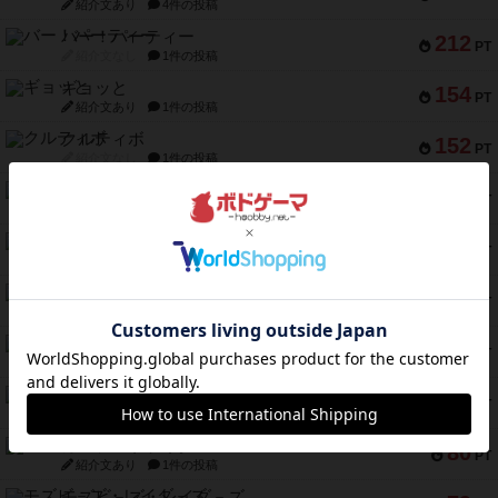
紹介文あり
4件の投稿
バー！パーティー
212
PT
紹介文なし
1件の投稿
ギョッと
154
PT
紹介文あり
1件の投稿
クルティボ
152
PT
紹介文なし
1件の投稿
ブラヴェスト
140
PT
紹介文なし
1件の投稿
ドブル：ポケットモンスター
122
PT
紹介文あり
4件の投稿
ジャンヌ・ダルク-オルレアン ドロー＆ライト
118
PT
紹介文なし
5件の投稿
ファースト・イン・フライト
94
PT
紹介文あり
3件の投稿
ダイススローン
88
PT
紹介文なし
1件の投稿
ガルフストライク
80
PT
紹介文あり
1件の投稿
モズビ－ズ・レイダ－ズ