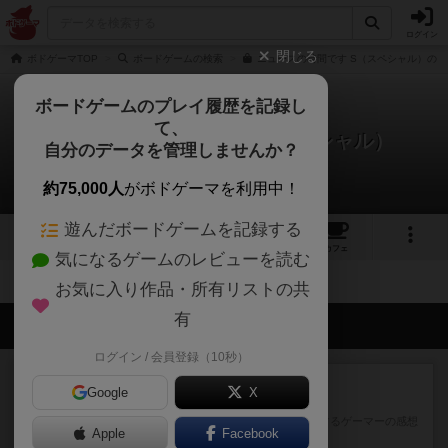
ログイン
閉じる
ボドゲーマTOP
ボードゲームの検索
ニュースの時間です S（スペシャル）の通
ボードゲームのプレイ履歴を記録し
て、
ニュースの時間です S（スペシャル）
自分のデータを管理しませんか？
拡張/関連作品 0件
約75,000人
がボドゲーマを利用中！
遊んだボードゲームを記録する
1
4
48
トップ
画像
動画
レビュー
カフェ
気になるゲームのレビューを読む
お気に入り作品・所有リストの共
有
会員の新しい投稿
ログイン / 会員登録（10秒）
レビュー
画像付き
充実
Google
X
ワンラウンド
星5軽〜中量級を中心にプレイするゲーマーの感想
Apple
Facebook
です。今回はボードゲーム...